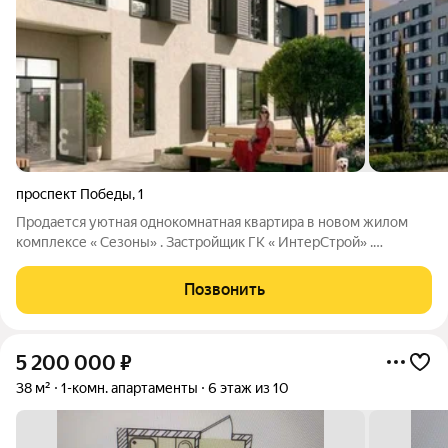
проспект Победы
,
1
Продается уютная однокомнатная квартира в новом жилом
комплексе « Сезоны» . Застройщик ГК « ИнтерСтрой» .
Выгодное предложение: Рассрочка от застройщика без % на
период строительства. Первый взнос от 30%. Удобные
Позвонить
условия оплаты: Семейная ипотека от
5 200 000
₽
38 м²
1-комн. апартаменты
6 этаж из 10