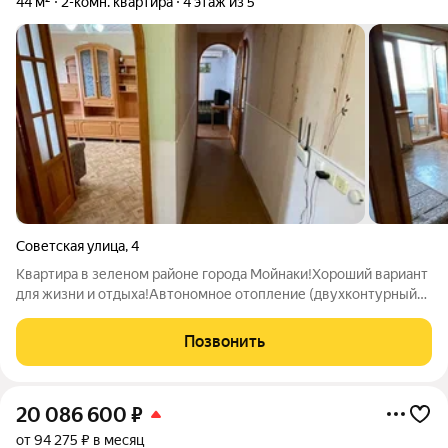
44 м²
2-комн. квартира
4 этаж из 5
Советская улица
,
4
Квартира в зеленом районе города Мойнаки!Хороший вариант
для жизни и отдыха!Автономное отопление (двухконтурный
котел).Счетчики на воду, газ, свет. Окна выходят во двор тихой,
зеленой зоны.В шаговой доступности две школы и четыре
Позвонить
детских сада, много
20 086 600
₽
от 94 275 ₽ в месяц