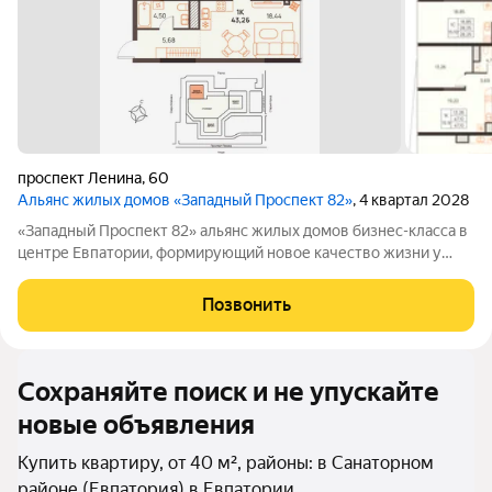
проспект Ленина
,
60
Альянс жилых домов «Западный Проспект 82»
, 4 квартал 2028
«Западный Проспект 82» альянс жилых домов бизнес-класса в
центре Евпатории, формирующий новое качество жизни у
моря. Проект объединяет преимущества современной
городской среды и курортного образа жизни: здесь можно
Позвонить
работать, развиваться и отдыхать,
Сохраняйте поиск и не упускайте
новые объявления
Купить квартиру, от 40 м², районы: в Санаторном
районе (Евпатория) в Евпатории