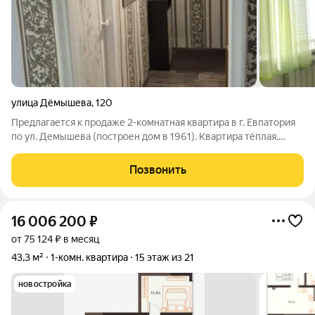
улица Дёмышева
,
120
Предлагается к продаже 2-кoмнатнaя квартира в г. Евпатория
по ул. Демышева (построен дом в 1961). Квартира тёплая,
чистая, изолированные комнаты. Балкон застеклён. Окна
выходят во двор. Квартира полностью готова к проживанию
Позвонить
можно сразу заезжать.
16 006 200
₽
от 75 124 ₽ в месяц
43,3 м²
1-комн. квартира
15 этаж из 21
новостройка