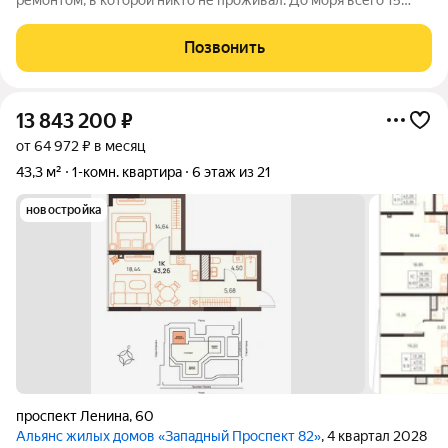
ремонтом, в которой никто не проживал. До моря всего 15
минут пешком или 5 минут на автомобиле. В шаговой
доступности расположены детский сад, школы, а также
Позвонить
остановки общественного транспорта
13 843 200
₽
от 64 972 ₽ в месяц
43,3 м²
1-комн. квартира
6 этаж из 21
новостройка
проспект Ленина
,
60
Альянс жилых домов «Западный Проспект 82»
, 4 квартал 2028