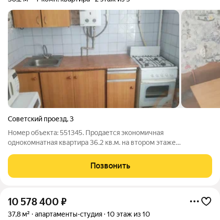
Советский проезд
,
3
Номер объекта: 551345. Продается экономичная
однокомнатная квартира 36.2 кв.м. на втором этаже
пятиэтажного дома идеальный старт для молодых людей. Это
вторичный рынок с готовым ремонтом и оставшейся мебелью,
Позвонить
что избавит вас от лишних трат.
10 578 400
₽
37,8 м²
апартаменты-студия
10 этаж из 10