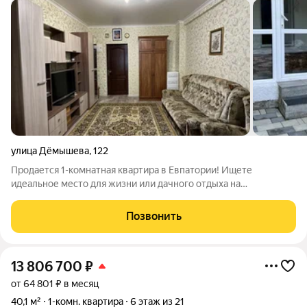
улица Дёмышева
,
122
Продается 1-комнатная квартира в Евпатории! Ищете
идеальное место для жизни или дачного отдыха на
Черноморском побережье? Обратите внимание на эту
уютную 1-комнатную квартиру, расположенную по адресу:
Позвонить
Республика Крым, город Евпатория, улица Демышева,
13 806 700
₽
от 64 801 ₽ в месяц
40,1 м²
1-комн. квартира
6 этаж из 21