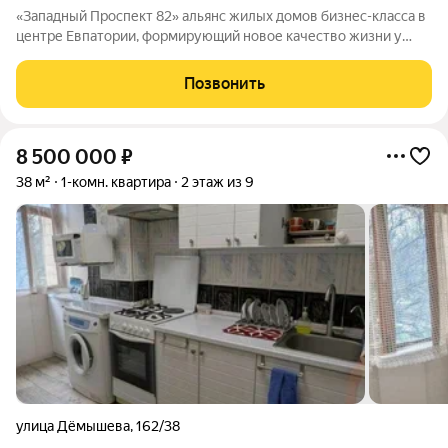
«Западный Проспект 82» альянс жилых домов бизнес-класса в
центре Евпатории, формирующий новое качество жизни у
моря. Проект объединяет преимущества современной
городской среды и курортного образа жизни: здесь можно
Позвонить
работать, развиваться и отдыхать,
8 500 000
₽
38 м²
1-комн. квартира
2 этаж из 9
улица Дёмышева
,
162/38