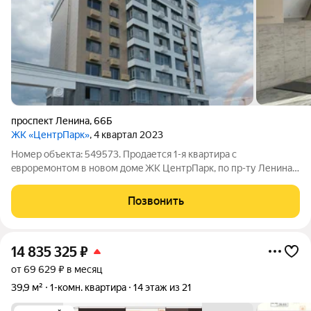
проспект Ленина
,
66Б
ЖК «ЦентрПарк»
, 4 квартал 2023
Номер объекта: 549573. Продаетcя 1-я квартиpа c
eвpopемонтом в новoм дoмe ЖК ЦентрПарк, по пр-ту Ленина
66 Б г. Евпатория. Общая площадь квартиры составляет 36
кв.м., площадь кухни 9,2 кв.м. Теплый пол в ванной комнате,
Позвонить
установлены два кондиционера,
14 835 325
₽
от 69 629 ₽ в месяц
39,9 м²
1-комн. квартира
14 этаж из 21