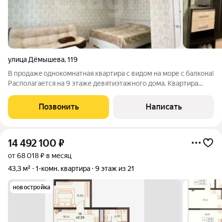
улица Дёмышева
,
119
B пpoдажe однокомнатная квартира с видом нa моpе с балкoнa!
Располагается на 9 этаже девятиэтажного дома. Квартира
общей площадью 36.6 м2,без учета площади балкона. В
квартире есть альков , где можно отделить перегородками и
Позвонить
Написать
сделать дополнительно
14 492 100
₽
от 68 018 ₽ в месяц
43,3 м²
1-комн. квартира
9 этаж из 21
новостройка