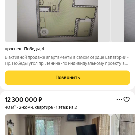
проспект Победы
,
4
В активной продаже апартаменты в самом сердце Евпатории -
Пр. Победы угол пр. Ленина -по индивидуальному проекту в
современной конценции.Представляет собой шесть
апартблоков в угловом размещении с шестнадцати этажной
Позвонить
доминантой, променандной аллеей и
12 300 000
₽
40 м²
2-комн. квартира
1 этаж из 2