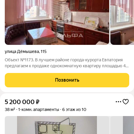
улица Дёмышева
,
115
Объект №1173. В лучшем районе города-курорта Евпатория
предлагаем к продаже однокомнатную квартиру площадью 40
кв.м., расположенную на девятом этаже девятиэтажного
жилого дома. Эта квартира подходит тем, кто ценит комфорт и
Позвонить
удобство!В квартире одна
5 200 000
₽
38 м²
1-комн. апартаменты
6 этаж из 10