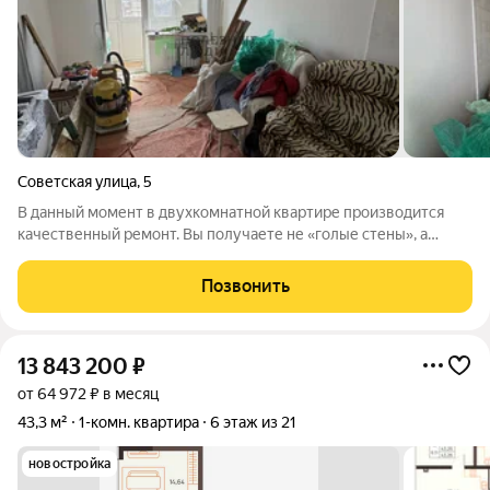
Советская улица
,
5
В данный момент в двухкомнатной квартире производится
качественный ремонт. Вы получаете не «голые стены», а
продуманную основу: уже выполнены черновые работы,
произведена стяжка пола, выровнены стены, заменена
Позвонить
электропроводка и стояки коммуникаций.
13 843 200
₽
от 64 972 ₽ в месяц
43,3 м²
1-комн. квартира
6 этаж из 21
новостройка