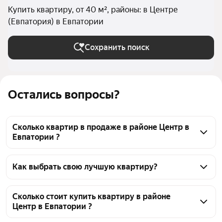
Купить квартиру, от 40 м², районы: в Центре
(Евпатория) в Евпатории
Сохранить поиск
Остались вопросы?
Сколько квартир в продаже в районе Центр в
Евпатории ?
На Яндекс Недвижимости в продаже в районе 
Центр в Евпатории 201 квартира, из них 110 
Как выбрать свою лучшую квартиру?
объявлений от агентств, 91 объявление от 
Чтобы купить квартиру площадью 40 кв.м. в 
застройщиков
районе Центр, воспользуйтесь тепловой картой 
Сколько стоит купить квартиру в районе
Центр в Евпатории ?
для оценки инфраструктуры и транспортной 
доступности в выбранном районе в районе Центр в 