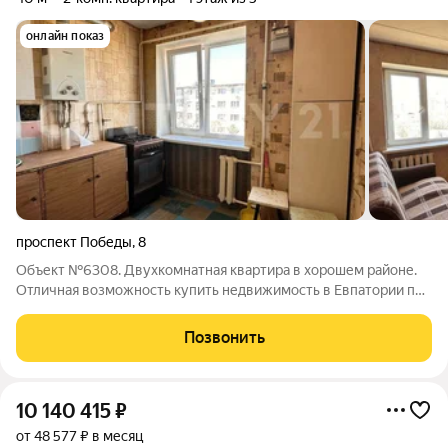
онлайн показ
проспект Победы
,
8
Объект №6308. Двухкомнатная квартира в хорошем районе.
Отличная возможность купить недвижимость в Евпатории по
минимальной цене. Квартира требует полного обновления,
что позволит вам сделать её «под ключ» по современным
Позвонить
стандартам. Общая площадь
10 140 415
₽
от 48 577 ₽ в месяц