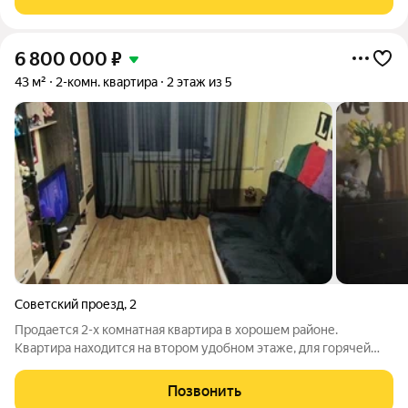
работать, развиваться и отдыхать,
6 800 000
₽
43 м²
2-комн. квартира
2 этаж из 5
Советский проезд
,
2
Продается 2-х комнатная квартира в хорошем районе.
Квартира находится на втором удобном этаже, для горячей
воды установлена газовая колонка, кондиционер, установлены
пластиковые окна. Отличный район, рядом парк Мойнаки, море
Позвонить
10 минут пешком.