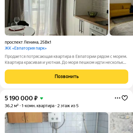
проспект Ленина
,
25Вк1
ЖК «Евпатория парк»
Продается потрясающая квартира в Евпатории рядом с морем.
Квартира красивая и уютная. До моря пешком идти несколько
минуток. Обставлена со вкусом. Общая площадь - 37 кв.м,
комната - 17 кв.м, кухня - 8 кв.м. Санузел совмещен. Есть
Позвонить
застекленная лоджия.
5 190 000
₽
36,2 м²
1-комн. квартира
2 этаж из 5