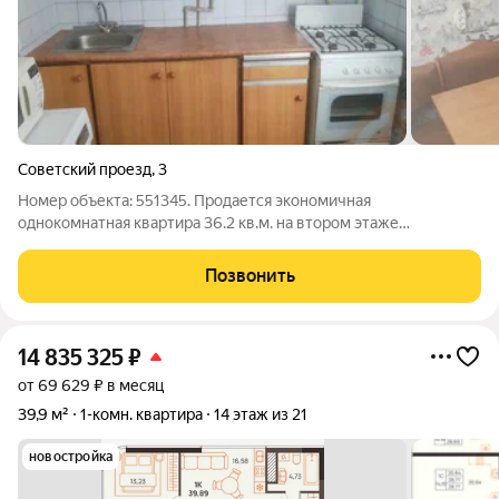
Советский проезд
,
3
Номер объекта: 551345. Продается экономичная
однокомнатная квартира 36.2 кв.м. на втором этаже
пятиэтажного дома идеальный старт для молодых людей. Это
вторичный рынок с готовым ремонтом и оставшейся мебелью,
Позвонить
что избавит вас от лишних трат.
14 835 325
₽
от 69 629 ₽ в месяц
39,9 м²
1-комн. квартира
14 этаж из 21
новостройка