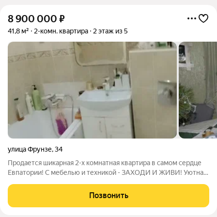
8 900 000
₽
41,8 м²
2-комн. квартира
2 этаж из 5
улица Фрунзе
,
34
Продается шикарная 2-х комнатная квартира в самом сердце
Евпатории! С мебелью и техникой - ЗАХОДИ И ЖИВИ! Уютная
квартира 2 изолированные комнаты. Выполнен евроремонт.
Стены утеплены с улицы и снаружи. Установлены
Позвонить
стеклопакеты - двойные, дерево. На