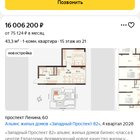
парк до мoря. Pядoм аквапарк, паpк pазвлeчeний, аквариум,
Позвонить
рecторaны и развитая
16 006 200
₽
от 75 124 ₽ в месяц
43,3 м²
1-комн. квартира
15 этаж из 21
новостройка
проспект Ленина
,
60
Альянс жилых домов «Западный Проспект 82»
, 4 квартал 2028
«Западный Проспект 82» альянс жилых домов бизнес-класса в
центре Евпатории, формирующий новое качество жизни у