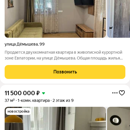
улица Дёмышева
,
99
Продается двухкомнатная квартира в живописной курортной
зоне Евпатории, на улице Дёмышева. Общая площадь жилья
составляет 40.3 м, из которых 27 м занимают жилые комнаты,
а кухня площадью 10 м. Квартира расположена на первом
Позвонить
этаже двухэтажного дома,
11 500 000
₽
37 м²
1-комн. квартира
2 этаж из 9
новостройка