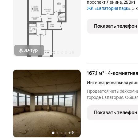
проспект Ленина
,
25Вк1
ЖК «Евпатория парк»
, 3
Показать телефон
3D-тур
+
1
167,1 м² · 4-комнатна
Интернациональная ули
Продается четырехкомна
городе Евпатория. Общая
с черновой отделка . Че
кухня 18.5 кВ.м. Санузе
Показать телефон
+
9