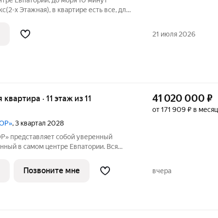
нтре Евпатории, до моря 10 минут
(2-х Этажная), в квартире есть все, для
, мебель остается. Очень интересная
енность квартиры. В квартире
21 июля 2026
41 020 000
₽
я квартира · 11 этаж из 11
от 171 909 ₽ в месяц
ТОР»
, 3 квартал 2028
» представляет собой уверенный
нный в самом центре Евпатории. Вся
а рядом: ТЦ, магазины, школы, детские
к. До моря 10 минут на
Позвоните мне
вчера
мный