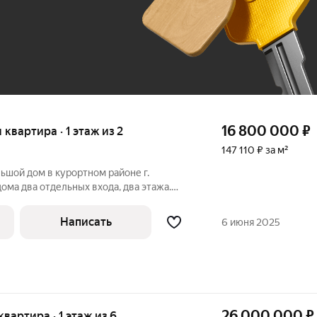
До 100 тыс. ₽
16 800 000
₽
я квартира · 1 этаж из 2
147 110 ₽ за м²
ьшой дом в курортном районе г.
дома два отдельных входа, два этажа.
оить мансарду. Комнаты большие
я-гостиная, три спальни и комната для
Написать
6 июня 2025
26 000 000
₽
 квартира · 1 этаж из 6