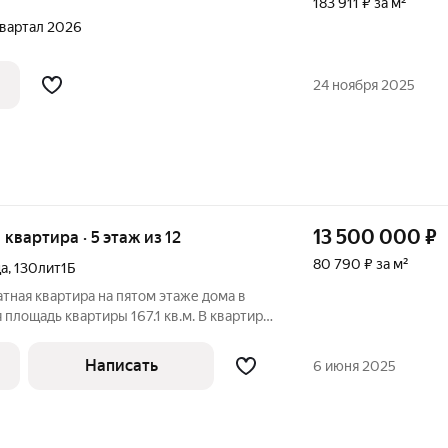
183 911 ₽ за м²
 квартал 2026
24 ноября 2025
13 500 000
₽
я квартира · 5 этаж из 12
80 790 ₽ за м²
ца
,
130лит1Б
тная квартира на пятом этаже дома в
 площадь квартиры 167.1 кв.м. В квартире
тыре изолированные комнаты . Шикарная
л совмещен .В квартире проведены все
Написать
6 июня 2025