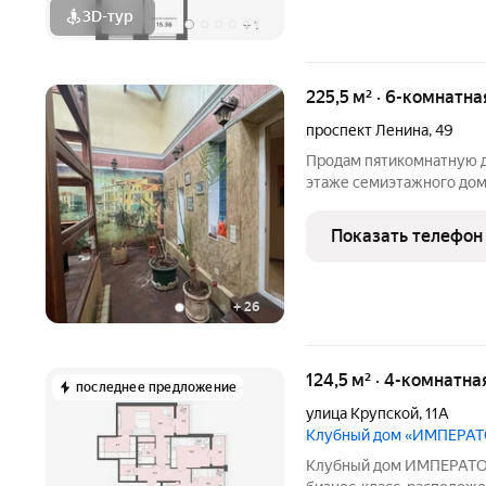
3D-тур
+
1
225,5 м² · 6-комнатна
проспект Ленина
,
49
Продам пятикомнатную 
этаже семиэтажного дома
светлая, просторная в к
квадратных метров. Квар
Показать телефон
На первом
+
26
124,5 м² · 4-комнатна
последнее предложение
улица Крупской
,
11А
Клубный дом «ИМПЕРА
Клубный дом ИМПЕРАТОР