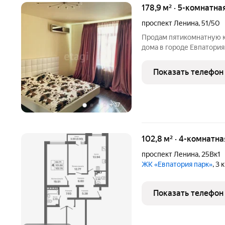
178,9 м² · 5-комнатна
проспект Ленина
,
51/50
Продам пятикомнатную к
дома в городе Евпатория
квартира в курортном ра
практически дом. На пер
Показать телефон
гостиная,
+
17
102,8 м² · 4-комнатн
проспект Ленина
,
25Вк1
ЖК «Евпатория парк»
, 3
Показать телефон