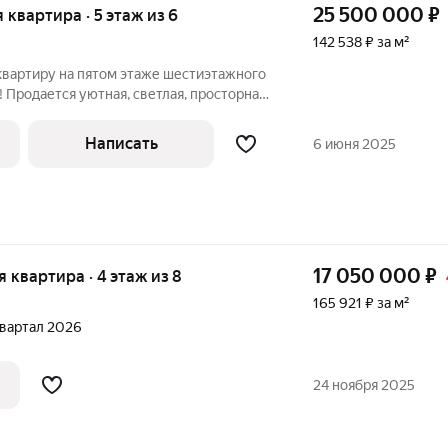
25 500 000
₽
я квартира · 5 этаж из 6
142 538 ₽ за м²
вартиру на пятом этаже шестиэтажного
! Продается уютная, светлая, просторная
йоне города. Квартира в двух уровнях,
вом этаже две комнаты спальня,
Написать
6 июня 2025
17 050 000
₽
ая квартира · 4 этаж из 8
165 921 ₽ за м²
 квартал 2026
24 ноября 2025