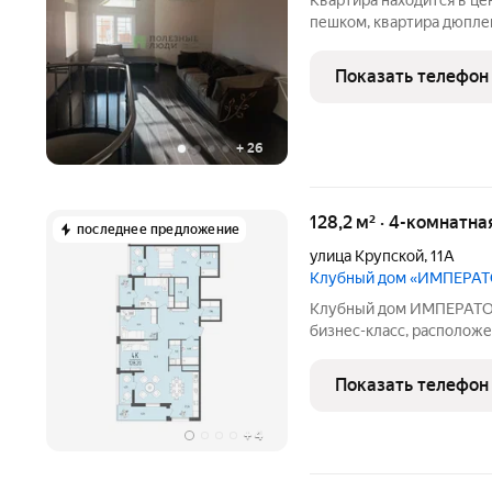
Квартира находится в це
пешком, квартира дюплекс
комфортного проживания
планировка, в этом особ
Показать телефон
установлена система
+
26
128,2 м² · 4-комнатна
последнее предложение
улица Крупской
,
11А
Клубный дом «ИМПЕРА
Клубный дом ИМПЕРАТОР
бизнес-класс, расположе
городская инфраструктур
садики, спортивные секции, пар
Показать телефон
автомобиле Система «у
+
4