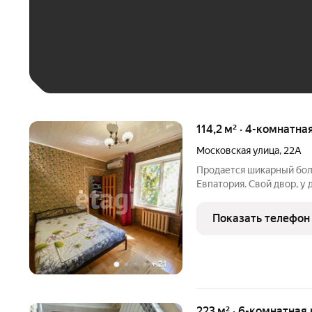
До 30 тыс. ₽
До 50 тыс. ₽
До 70 тыс. ₽
Больше 100 тыс. ₽
114,2 м² · 4-комнатна
Московская улица
,
22А
Продается шикарный бол
Евпатория. Свой двор, у 
Есть возможность достр
светлые. Просторная кухн
Показать телефон
отдыха, два санузла.
+
21
223 м² · 6-комнатная