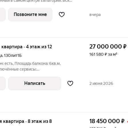
нный в самом центре Евпатории. Вся
а рядом: ТЦ, магазины, школы, детские
к. До моря 10 минут на
Позвоните мне
вчера
мный
27 000 000
₽
я квартира · 4 этаж из 12
161 580 ₽ за м²
ца
,
130лит1Б
н: есть, Площадь балкона: 6кв.м,
дключённые сервисы:
ефон,, тип ремонта: Современный
жа, площадь кухни: 18,5 кв.м,
Написать
2 июня 2026
лектрическая,
18 450 000
₽
ая квартира · 8 этаж из 8