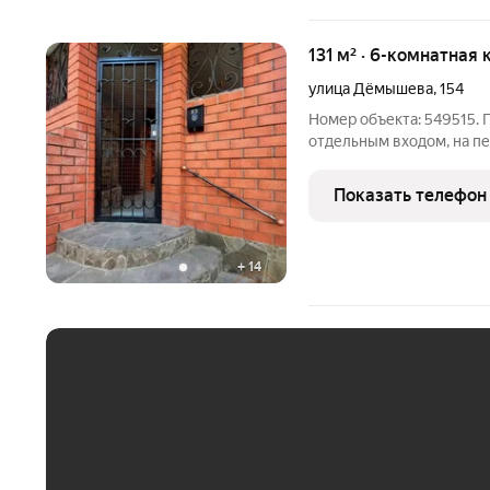
131 м² · 6-комнатная 
улица Дёмышева
,
154
Номер объекта: 549515. 
отдельным входом, на первом
Кухня-гостиная 30 кв. м. Высота потолков 3,5 м. Вся мебель и
техника остаются новому
Показать телефон
+
14
ЕЖЕМЕСЯЧНЫЙ ПЛАТЁ