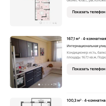
бизнес-класс, расположе
городская инфраструктур
садики, спортивные секции, пар
Показать телефон
автомобиле Система «у
+
4
167,1 м² · 4-комнатна
Интернациональная ули
Кондиционер: есть, балко
площадь: 167,1 кв.м, По
Кабельное,Интернет,Тел
ремонт, тип сделки: прода
Показать телефон
комнатность: 4, плита: Э
+
26
100,3 м² · 4-комнатн