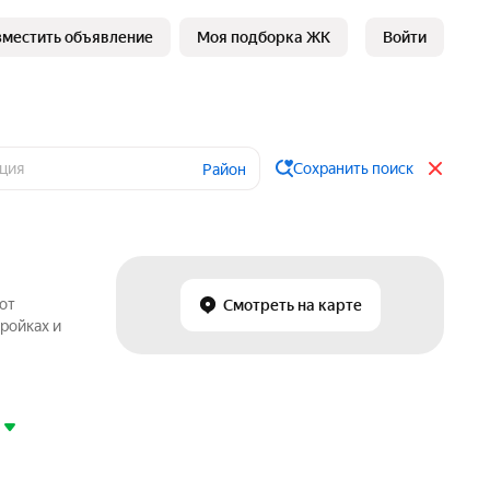
зместить объявление
Моя подборка ЖК
Войти
Сохранить поиск
Район
от
Смотреть на карте
ройках и