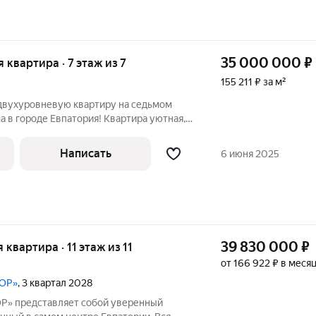
35 000 000
₽
я квартира · 7 этаж из 7
155 211 ₽ за м²
двухуровневую квартиру на седьмом
 в городе Евпатория! Квартира уютная,
урортном районе города площадью 116.3
тира в двух уровнях, практически дом.
Написать
6 июня 2025
39 830 000
₽
я квартира · 11 этаж из 11
от 166 922 ₽ в меся
ТОР»
, 3 квартал 2028
» представляет собой уверенный