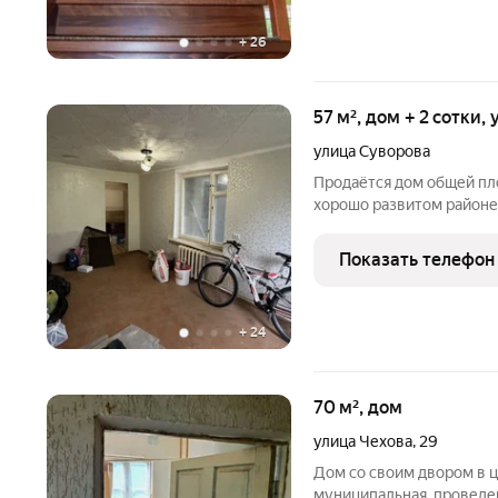
+
26
57 м², дом + 2 сотки,
улица Суворова
Продаётся дом общей пл
хорошо развитом районе 
изолированные , столовая
автономное отопление , ц
Показать телефон
.газ. Дом
+
24
70 м², дом
улица Чехова
,
29
Дом со своим двором в ц
муниципальная, проведен