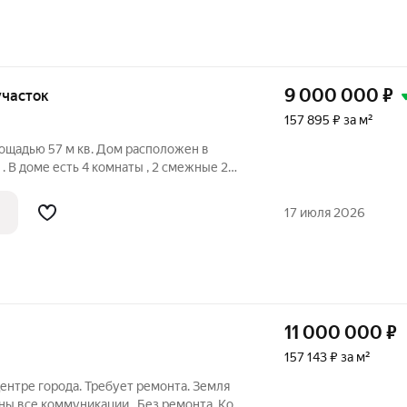
9 000 000
₽
 участок
157 895 ₽ за м²
ощадью 57 м кв. Дом расположен в
. В доме есть 4 комнаты , 2 смежные 2
, постирочная ,туалет с душ в доме,
ентральная вода и канализация , свет
17 июля 2026
11 000 000
₽
157 143 ₽ за м²
ентре города. Требует ремонта. Земля
ы все коммуникации.. Без ремонта. Код