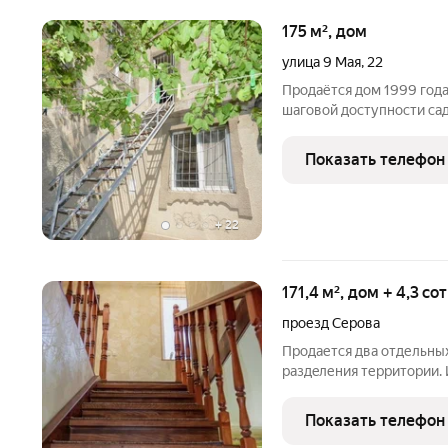
175 м², дом
улица 9 Мая
,
22
Продаётся дом 1999 года
шаговой доступности сад
школы, супермаркеты, м
транспортных средств и о
Показать телефон
огражден
+
22
171,4 м², дом + 4,3 с
проезд Серова
Продается два oтдельны
раздeления теppитopии.
или инвeстиции. Пеpвый 
погреб. Возмoжность нa
Показать телефон
двухэтажный ,2