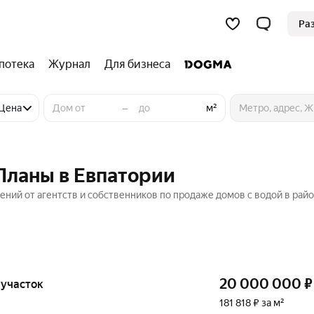
Ра
потека
Журнал
Для бизнеса
–
Цена
м²
 Планы в Евпатории
ений от агентств и собственников по продаже домов с водой в рай
20 000 000
₽
, участок
181 818 ₽ за м²