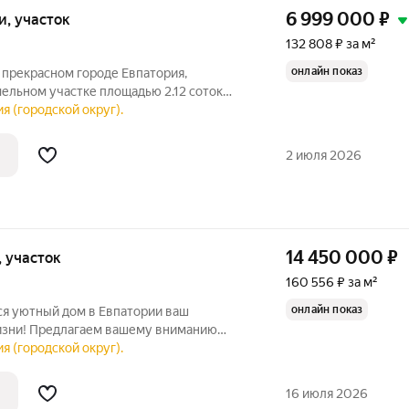
6 999 000
₽
ки, участок
132 808 ₽ за м²
онлайн показ
 прекрасном городе Евпатория,
ельном участке площадью 2.12 соток
остройка в минималистическом стиле
я (городской округ).
м с отдельным двором. Это идеальное
2 июля 2026
14 450 000
₽
и, участок
160 556 ₽ за м²
онлайн показ
 уютный дом в Евпатории ваш
изни! Предлагаем вашему вниманию
новый дом на участке площадью 2,1
я (городской округ).
дельным двором. Этот стильный и
 площадью
16 июля 2026