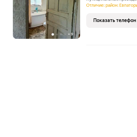
объекта 437532. Подскаж
Отличие: район: Евпатори
ИПОТЕКИ.
Показать телефон
+
9