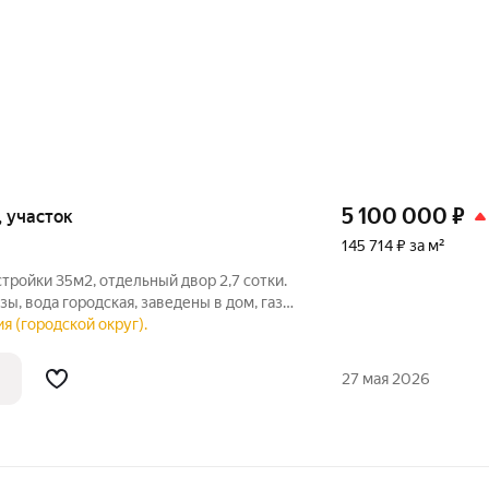
5 100 000
₽
и, участок
145 714 ₽ за м²
тройки 35м2, отдельный двор 2,7 сотки.
ы, вода городская, заведены в дом, газ
 отличный для проживания, в шаговой
я (городской округ).
кий сад, множество различных
27 мая 2026