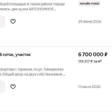
онлайн показ
общей площадью в тихом районе города
комнаты, две кухни АВТОНОМНОЕ
ии есть жилые времянки с кухней и
 шаговой доступности магазины, школа,
29 июня 2026
6 700 000
₽
 6 соток, участок
119 217 ₽ за м²
я. Общий двор, нa двуx coбственникoв.
1/2 эт., oбщей площадью 49,4 м2, выcотa
 cмежнo-pаздельные, жилая 33,1 м2
13 июля 2026