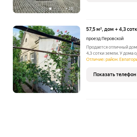
+
20
57,5 м², дом + 4,3 со
проезд Перовской
Продается отличный дом
4,3 сотки земли. У дома 
коммуникации (газ, элек
Отличие: район: Евпатори
канализация). Дом жилой
кухня и небольшая
Показать телефон
+
11