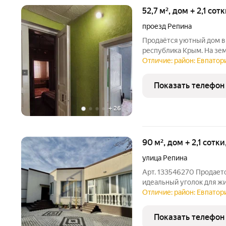
52,7 м², дом + 2,1 сот
проезд Репина
Продаётся уютный дом в
республика Крым. На зем
расположена бетонная п
Отличие: район: Евпатори
общей площадью 52.7 кв.
решение для тех, кто
Показать телефон
+
26
90 м², дом + 2,1 сотк
улица Репина
Арт. 133546270 Продается
идеальный уголок для ж
капитально построенный 
Отличие: район: Евпатори
сотки с собственным от
современный дом общей
Показать телефон