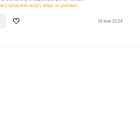
у как получить выгодные условия для
я (городской округ), вода: не указано.
16 мая 2024