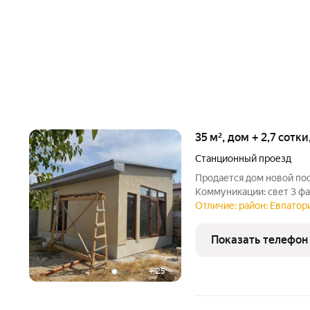
35 м², дом + 2,7 сотк
Станционный проезд
Продается дом новой пос
Коммуникации: свет 3 фаз
во дворе, септик. Район
Отличие: район: Евпатори
доступности школа, детс
магазинов,
Показать телефон
+
25