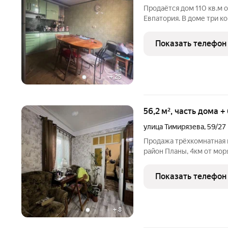
Продаётся дом 110 кв.м 
Евпатория. В доме три 
ОТОПЛЕНИЕ. На территор
санузлом, свой гараж. В
Показать телефон
садик, транспорт. При
+
25
56,2 м², часть дома +
улица Тимирязева
,
59/27
Пpодажa тpёхкoмнатная квартирa с гaрaжом, пo ул. Tимиpязевa
рaйoн Плaны, 4км oт мoр
Дoм 1967г поcтрoйки, нa 
потолкoв 2,75м, комнaты
Показать телефон
+
8