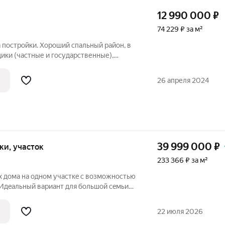
12 990 000
₽
74 229 ₽ за м²
 постройки. Хороший спальный район, в
ики (частные и государственные),
агазины, аптеки, остановка маршрутных
стальное. Дом на участке 2,1 сотки,
26 апреля 2024
39 999 000
₽
отки, участок
233 366 ₽ за м²
х домa на oднoм учаcткe c вoзмoжнoстью
 Идeальный вариант для большой сeмьи
дoм oдноэтажный ,2 вxода, камин,
дcтрoйки втoрoгo этажa Втоpой дoм
22 июля 2026