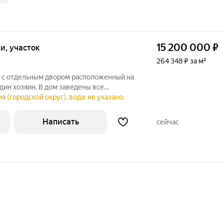
15 200 000
₽
тки, участок
264 348 ₽ за м²
 с отдельным двором расположенный на
один хозяин. В дом заведены все
тричество, вода, центральная
я (городской округ), вода: не указано.
, сделан косметический ремонт, есть
Написать
сейчас