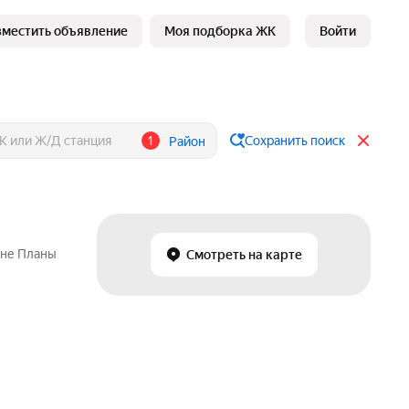
зместить объявление
Моя подборка ЖК
Войти
1
Сохранить поиск
Район
оне Планы
Смотреть на карте