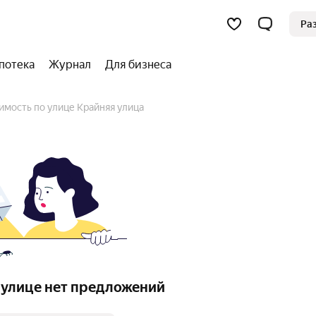
Ра
потека
Журнал
Для бизнеса
имость по улице Крайняя улица
 улице нет предложений