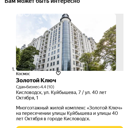
Вам может быть интересно
скид
до 5
000
000
руб.
Космос
Золотой Ключ
Сдан
•
бизнес
•
4.4 (10)
Кисловодск
,
ул. Куйбышева
,
7 / ул. 40 лет
Октября
,
1
Многоэтажный жилой комплекс «Золотой Ключ»
на пересечении улицы Куйбышева и улицы 40
лет Октября в городе Кисловодск.