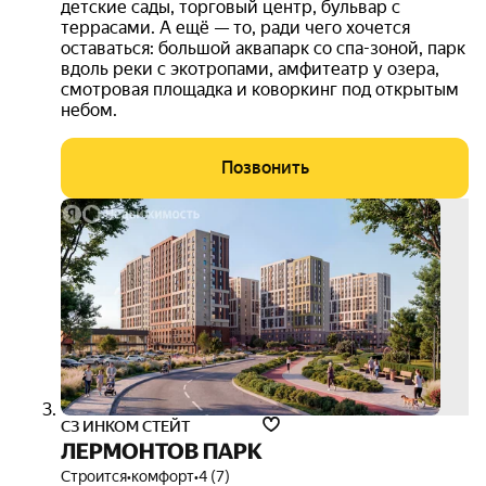
детские сады, торговый центр, бульвар с
террасами. А ещё — то, ради чего хочется
оставаться: большой аквапарк со спа-зоной, парк
вдоль реки с экотропами, амфитеатр у озера,
смотровая площадка и коворкинг под открытым
небом.
Позвонить
скид
3 00
руб./
м²
3D-
тур
СЗ ИНКОМ СТЕЙТ
ЛЕРМОНТОВ ПАРК
Строится
•
комфорт
•
4 (7)