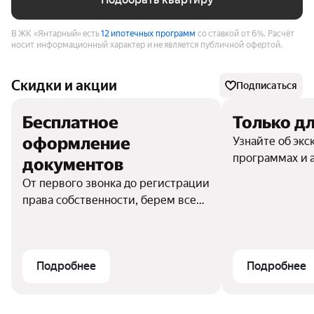
В ЖК «Янтарный» есть
12 ипотечных программ
со ставкой от 6%.
Расчёт
носит информационный характер и не является публичной офертой.
Скидки и акции
Подписаться
Бесплатное
Только дл
оформление
Узнайте об эк
программах и 
документов
От первого звонка до регистрации
права собственности, берем все
формальности на себя.
Подробнее
Подробнее