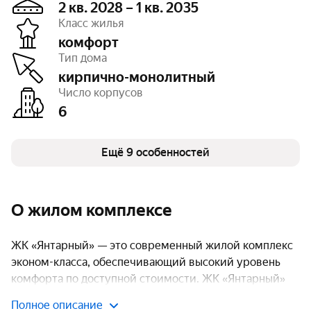
2 кв. 2028 – 1 кв. 2035
Класс жилья
комфорт
Этажность
9
Тип дома
Высота потолков
2,7 м
Паркинг, машиноместа
есть открытый,
кирпично-монолитный
есть подземный
Число корпусов
Тип договора
ДДУ, 214 ФЗ
6
Очереди
5
Число квартир
804
Безбарьерная среда
есть
Детская площадка
Ещё 9 особенностей
есть
Спортивная площадка
есть
О жилом комплексе
ЖК «Янтарный» — это современный жилой комплекс
эконом-класса, обеспечивающий высокий уровень
комфорта по доступной стоимости. ЖК «Янтарный»
включает шесть корпусов высотой до девяти этажей,
Полное описание