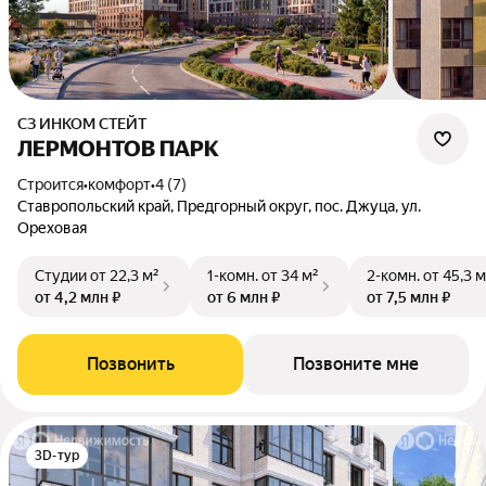
СЗ ИНКОМ СТЕЙТ
ЛЕРМОНТОВ ПАРК
Строится
•
комфорт
•
4 (7)
Ставропольский край, Предгорный округ, пос. Джуца, ул.
Ореховая
Студии
от 22,3 м²
1-комн.
от 34 м²
2-комн.
от 45,3 м
от 4,2 млн ₽
от 6 млн ₽
от 7,5 млн ₽
Позвонить
Позвоните мне
3D-тур