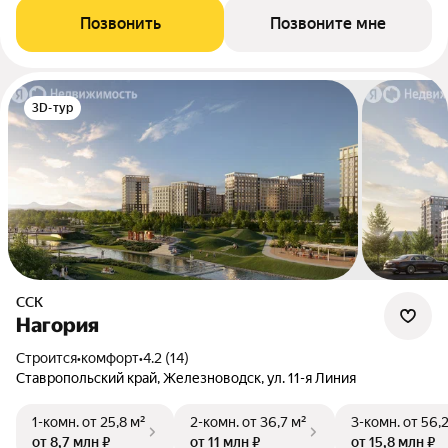
Позвонить
Позвоните мне
3D-тур
ССК
Нагория
Строится
•
комфорт
•
4.2 (14)
Ставропольский край, Железноводск, ул. 11-я Линия
1-комн.
от 25,8 м²
2-комн.
от 36,7 м²
3-комн.
от 56,
от 8,7 млн ₽
от 11 млн ₽
от 15,8 млн ₽