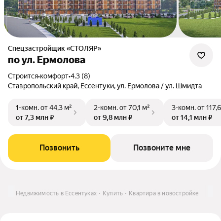
Спецзастройщик «СТОЛЯР»
по ул. Ермолова
Строится
•
комфорт
•
4.3 (8)
Ставропольский край, Ессентуки, ул. Ермолова / ул. Шмидта
1-комн.
от 44,3 м²
2-комн.
от 70,1 м²
3-комн.
от 117,
от 7,3 млн ₽
от 9,8 млн ₽
от 14,1 млн ₽
Позвонить
Позвоните мне
Недвижимость в Ессентуках
Купить
Квартира в новостройке