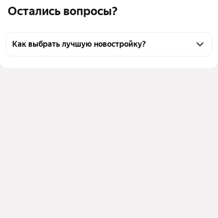
Остались вопросы?
Как выбрать лучшую новостройку?
Воспользуйтесь тепловой картой для оценки 
инфраструктуры и транспортной доступности 
новостроек в выбранном районе на улице 
Октябрьская в Ессентуках
Для легкого выбора подходящей новостройки в 
верхней части страницы есть самые частые 
комбинации фильтров, например «» или «»
Помимо удобной сортировки по цене вы можете 
отсортировать результаты по стоимости 
квадратного метра или площади
Выберите в фильтре подходящие условия сделки - 
например, в рассрочку