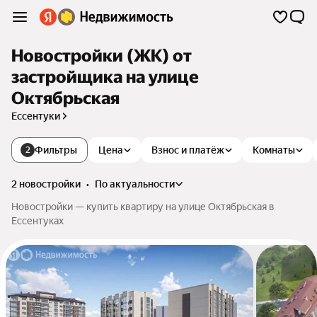
Новостройки (ЖК) от
застройщика на улице
Октябрьская
Ессентуки
Фильтры
Цена
Взнос и платёж
Комнаты
2
2 новостройки
•
по актуальности
Новостройки — купить квартиру на улице Октябрьская в
Ессентуках