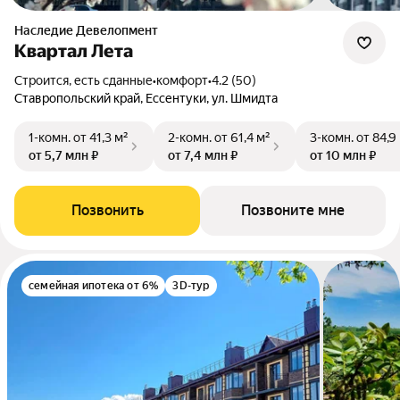
Наследие Девелопмент
Квартал Лета
Строится, есть сданные
•
комфорт
•
4.2 (50)
Ставропольский край, Ессентуки, ул. Шмидта
1-комн.
от 41,3 м²
2-комн.
от 61,4 м²
3-комн.
от 84,9
от 5,7 млн ₽
от 7,4 млн ₽
от 10 млн ₽
Позвонить
Позвоните мне
семейная ипотека от 6%
3D-тур