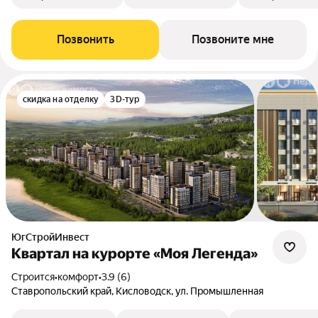
Позвонить
Позвоните мне
скидка на отделку
3D-тур
ЮгСтройИнвест
Квартал на курорте «Моя Легенда»
Строится
•
комфорт
•
3.9 (6)
Ставропольский край, Кисловодск, ул. Промышленная