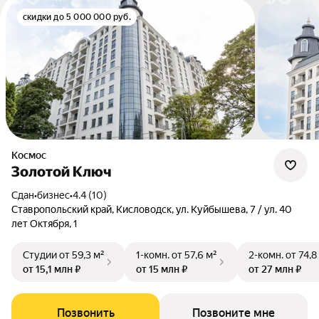
скидки до 5 000 000 руб.
Космос
Золотой Ключ
Сдан
•
бизнес
•
4.4 (10)
Ставропольский край, Кисловодск, ул. Куйбышева, 7 / ул. 40
лет Октября, 1
Студии
от 59,3 м²
1-комн.
от 57,6 м²
2-комн.
от 74,8
от 15,1 млн ₽
от 15 млн ₽
от 27 млн ₽
Позвонить
Позвоните мне