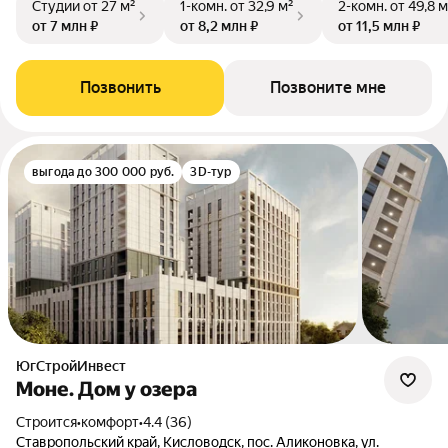
Студии
от 27 м²
1-комн.
от 32,9 м²
2-комн.
от 49,8 м
от 7 млн ₽
от 8,2 млн ₽
от 11,5 млн ₽
Позвонить
Позвоните мне
выгода до 300 000 руб.
3D-тур
ЮгСтройИнвест
Моне. Дом у озера
Строится
•
комфорт
•
4.4 (36)
Ставропольский край, Кисловодск, пос. Аликоновка, ул.