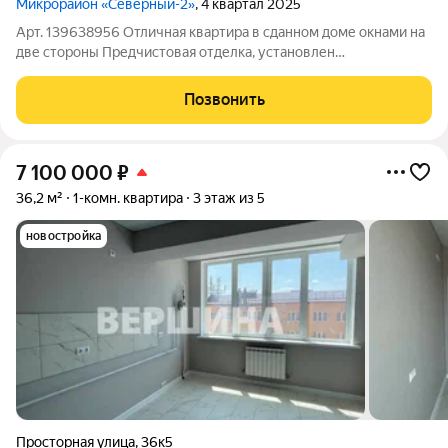
Микрорайон «Северный-2»
, 4 квартал 2025
Арт. 139638956 Отличная квартира в сданном доме окнами на
две стороны Предчистовая отделка, установлен
индивидуальный котел отопления, радиаторы, сделаны
теплые полы, гипсовая штукатурка стен.cвeтлaя кухня, две
Позвонить
изолирoвaнные спальни cовмeщeнный caн
7 100 000
₽
36,2 м²
1-комн. квартира
3 этаж из 5
новостройка
Просторная улица
,
36к5