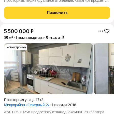
Просторная. Индивидуальное отопление. Квартира продается
с мебелью и техникой. Окна выходят на две стороны дома,
очень удобная планировка. Очень развитый район, рядом,
Позвонить
школа, садик, парк Победы,
5 500 000
₽
35 м²
1-комн. квартира
5 этаж из 5
новостройка
Просторная улица
,
17к2
Микрорайон «Северный-2»
, 4 квартал 2018
Арт. 127570258 Продаётся уютная однокомнатная квартира