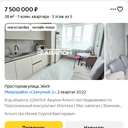
7 500 000
₽
38 м²
1-комн. квартира
3 этаж из 5
новостройка
онлайн показ
Просторная улица
,
36к9
Микрорайон «Северный-2»
, 2 квартал 2022
Код объекта: 2266154. Авалон Агентство Недвижимости
Персональный консультант Ипотека / Мат. капитал / Военная
ипотека Юр. Сопровождение Просторная квартира в шаге от
Агентство Ивлев Сергей Викторович
Курортной зоны. Индивидуальное отопление; Планировка,
спальня, встроенная
Позвонить
Написать