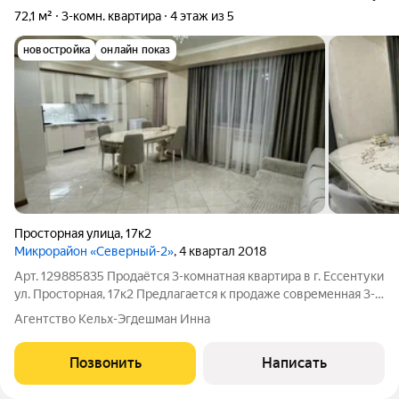
72,1 м²
3-комн. квартира
4 этаж из 5
новостройка
онлайн показ
Просторная улица
,
17к2
Микрорайон «Северный-2»
, 4 квартал 2018
Арт. 129885835 Продаётся 3-комнатная квартира в г. Ессентуки
ул. Просторная, 17к2 Предлагается к продаже современная 3-
комнатная квартира с шикарным панорамным видом на горы,
Агентство Кельх-Эгдешман Инна
расположенная в одном из самых динамично развивающихся
районов города.
Позвонить
Написать