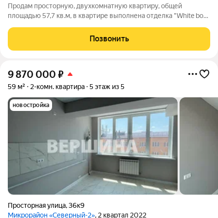
Продам просторную, двухкомнатную квартиру, общей
площадью 57,7 кв.м, в квартире выполнена отделка "White box"
(электрика, шпаклевка под обои ), так же в квартире выполнен
теплый пол (коридор, санузел, кухня), установлен
Позвонить
двухконтурный котел,
9 870 000
₽
59 м²
2-комн. квартира
5 этаж из 5
новостройка
Просторная улица
,
36к9
Микрорайон «Северный-2»
, 2 квартал 2022