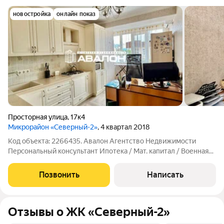
новостройка
онлайн показ
Просторная улица
,
17к4
Микрорайон «Северный-2»
, 4 квартал 2018
Код объекта: 2266435. Авалон Агентство Недвижимости
Персональный консультант Ипотека / Мат. капитал / Военная
ипотека Юр. Сопровождение Просторная квартира рядом со
школой и садом. Индивидуальное отопление; Кондиционер;
Позвонить
Написать
Ремонт в светлых тонах; При
Отзывы о ЖК «Северный-2»