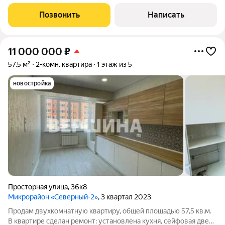
Сопровождение. Квартира в кирпичном доме с
индивидуальным отоплением. Окнами на восточную сторону,
Позвонить
Написать
не угловая. Просторная кухня, изолированная
11 000 000
₽
57,5 м²
2-комн. квартира
1 этаж из 5
новостройка
Просторная улица
,
36к8
Микрорайон «Северный-2»
, 3 квартал 2023
Продам двухкомнатную квартиру, общей площадью 57,5 кв.м.
В квартире сделан ремонт: установлена кухня, сейфовая дверь