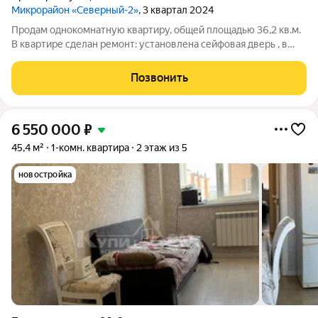
Микрорайон «Северный-2»
, 3 квартал 2024
Продам однокомнатную квартиру, общей площадью 36,2 кв.м.
В квартире сделан ремонт: установлена сейфовая дверь , в
ванной полотенцесушитель, ванная, унитаз и вся сантехника.
Территория ЖК закрытая и оборудована автоматическими
Позвонить
воротами, видео
6 550 000
₽
45,4 м²
1-комн. квартира
2 этаж из 5
новостройка