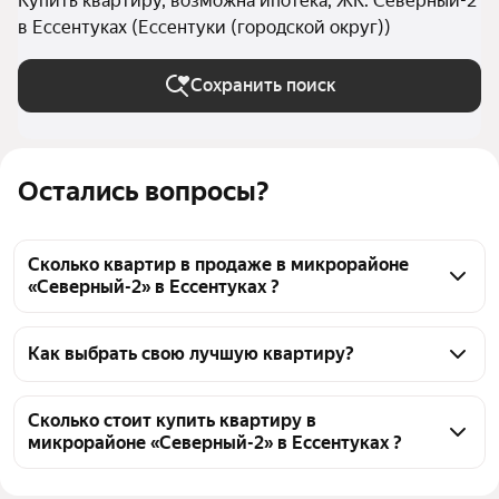
Купить квартиру, возможна ипотека, ЖК: Северный-2
в Ессентуках (Ессентуки (городской округ))
Сохранить поиск
Остались вопросы?
Сколько квартир в продаже в микрорайоне
«Северный-2» в Ессентуках ?
На Яндекс Недвижимости в продаже в 
микрорайоне «Северный-2» в Ессентуках 37 
Как выбрать свою лучшую квартиру?
квартир, из них 37 объявлений от агентств
Чтобы купить квартиру в ипотеку в микрорайоне 
«Северный-2», воспользуйтесь тепловой картой 
Сколько стоит купить квартиру в
микрорайоне «Северный-2» в Ессентуках ?
для оценки инфраструктуры и транспортной 
доступности в выбранном районе в микрорайоне 
Цена за квадратный метр
100 000 — 