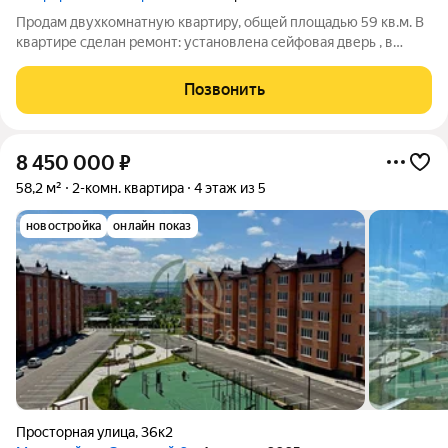
Продам двухкомнатную квартиру, общей площадью 59 кв.м. В
квартире сделан ремонт: установлена сейфовая дверь , в
ванной полотенцесушитель, ванная, унитаз и вся сантехника.
Индивидуальное отопление. Территория ЖК закрытая и
Позвонить
оборудована автоматическими
8 450 000
₽
58,2 м²
2-комн. квартира
4 этаж из 5
новостройка
онлайн показ
Просторная улица
,
36к2