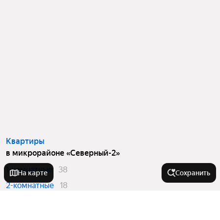
Квартиры
в микрорайоне «Северный-2»
1-комнатные
38
На карте
Сохранить
2-комнатные
18
Вторичный рынок