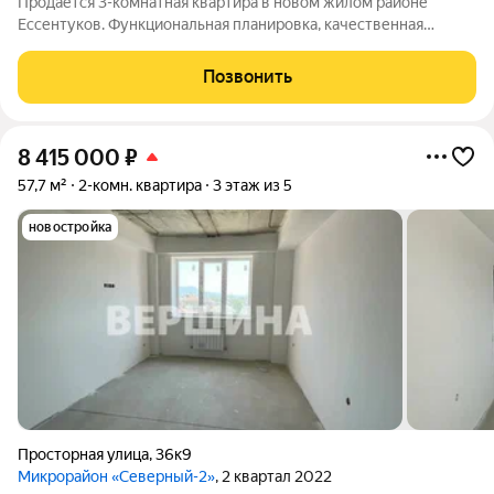
Продается 3-комнатная квартира в новом жилом районе
Ессентуков. Функциональная планировка, качественная
отделка и полная комплектация делают объект готовым для
комфортного проживания без дополнительных вложений.
Позвонить
Характеристики квартиры:
8 415 000
₽
57,7 м²
2-комн. квартира
3 этаж из 5
новостройка
Просторная улица
,
36к9
Микрорайон «Северный-2»
, 2 квартал 2022