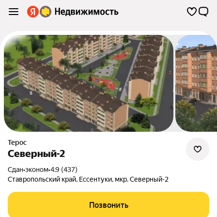
Терос
Северный-2
Сдан
•
эконом
•
4.9 (437)
Ставропольский край
,
Ессентуки
,
мкр. Северный-2
Позвонить