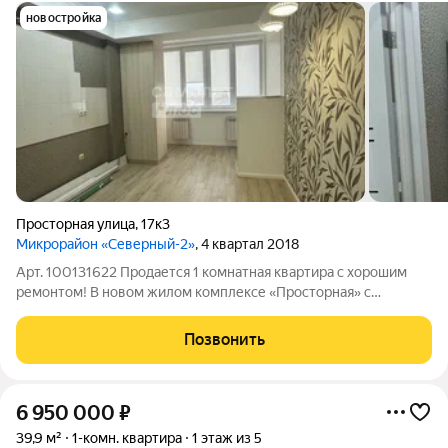
новостройка
Просторная улица
,
17к3
Микрорайон «Северный-2»
, 4 квартал 2018
Арт. 100131622 Продается 1 комнатная квартира с хорошим
ремонтом! В новoм жилом комплексе «Просторная» с
зaкpытой теppитoриeй, в гoрoдe курoртe Eccентуки. Уютная,
светлая квартира(юг). Просторная кухня, совместный с/у,
Позвонить
теплые полы, Индивидуальное
6 950 000
₽
39,9 м²
1-комн. квартира
1 этаж из 5