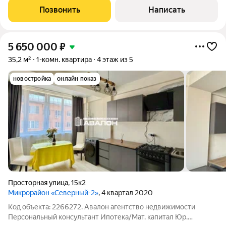
индивидуальным отоплением. Окнами на восточную сторону,
Позвонить
Написать
не угловая. Просторная кухня, изолированная
5 650 000
₽
35,2 м²
1-комн. квартира
4 этаж из 5
новостройка
онлайн показ
Просторная улица
,
15к2
Микрорайон «Северный-2»
, 4 квартал 2020
Код объекта: 2266272. Авалон агентство недвижимости
Персональный консультант Ипотека/Мат. капитал Юр.