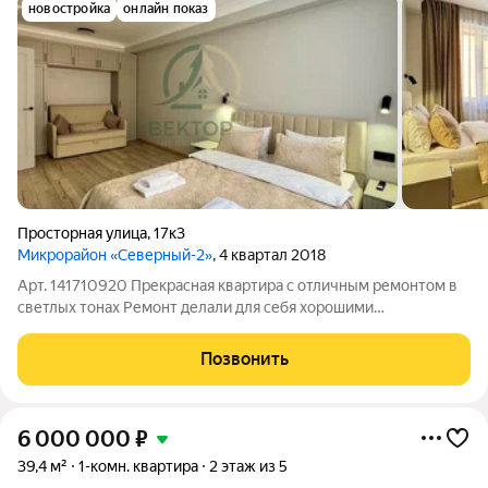
новостройка
онлайн показ
Просторная улица
,
17к3
Микрорайон «Северный-2»
, 4 квартал 2018
Арт. 141710920 Прекрасная квартира с отличным ремонтом в
светлых тонах Ремонт делали для себя хорошими
качественными материалами, устанавливали дорогую технику
и мебель.просторная спальня с зоной дивана и двуспальной
Позвонить
кроватью светлая большая кухня
6 000 000
₽
39,4 м²
1-комн. квартира
2 этаж из 5