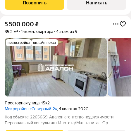
в договоре. Предлагаем вам весь спектр услуг в сфере
Позвонить
Написать
недвижимости: Покупка недвижимости
5 500 000
₽
35,2 м²
1-комн. квартира
4 этаж из 5
новостройка
онлайн показ
Просторная улица
,
15к2
Микрорайон «Северный-2»
, 4 квартал 2020
Код объекта: 2265669. Авалон агентство недвижимости
Персональный консультант Ипотека/Мат. капитал Юр.
Сопровождение. Квартира в кирпичном доме с