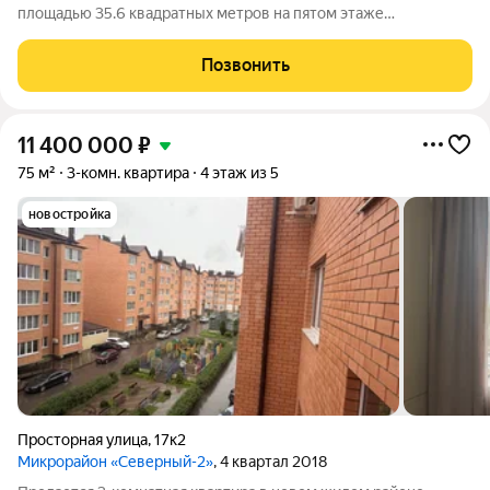
площадью 35.6 квадратных метров на пятом этаже
пятиэтажного кирпичного дома, расположенного по адресу:
город Ессентуки, микрорайон Северный, улица Просторная.
Позвонить
Дом построен в 2018 году, что
11 400 000
₽
75 м²
3-комн. квартира
4 этаж из 5
новостройка
Просторная улица
,
17к2
Микрорайон «Северный-2»
, 4 квартал 2018