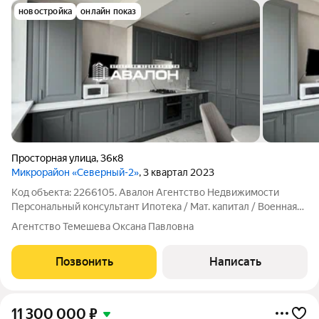
новостройка
онлайн показ
Просторная улица
,
36к8
Микрорайон «Северный-2»
, 3 квартал 2023
Код объекта: 2266105. Авалон Агентство Недвижимости
Персональный консультант Ипотека / Мат. капитал / Военная
ипотека Юр. Сопровождение Просторная квартира рядом с
Агентство Темешева Оксана Павловна
школой и садом. Индивидуальное отопление; Кондиционер;
Ремонт в светлых тонах; При
Позвонить
Написать
11 300 000
₽