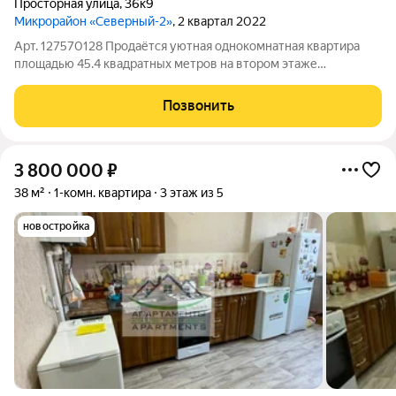
Просторная улица
,
36к9
Микрорайон «Северный-2»
, 2 квартал 2022
Арт. 127570128 Продаётся уютная однокомнатная квартира
площадью 45.4 квадратных метров на втором этаже
пятиэтажного кирпичного дома, расположенного по адресу:
город Ессентуки, микрорайон Северный, улица Просторная,
Позвонить
дом 36 к9. Дом построен в 2023
3 800 000
₽
38 м²
1-комн. квартира
3 этаж из 5
новостройка