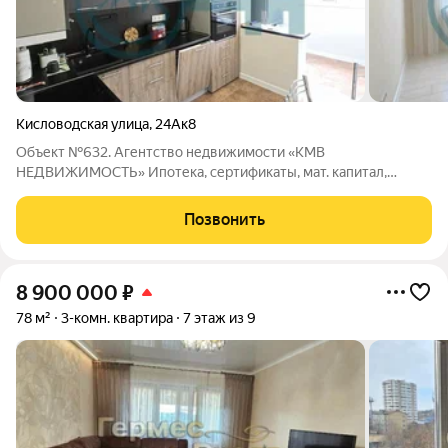
Кисловодская улица
,
24Ак8
Объект №632. Агентство недвижимости «КМВ
НЕДВИЖИМОСТЬ» Ипотека, сертификаты, мат. капитал,
семейная, военная ипотека; Полное юридическое
сопровождение, Квалифицированный подбор и
Позвонить
консультирование Только актуальные объекты недвижимости
по реальной
8 900 000
₽
78 м²
3-комн. квартира
7 этаж из 9