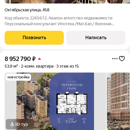
Октябрьская улица
,
458
Код объекта: 2265672. Авалон агентство недвижимости
Персональный консультант Ипотека /Мат.Кап./ Военная
ипотека Юр. Сопровождение. Квартира в близи школ и детских
домов.. Планировка: изолированные спальни, балкон,
Позвонить
Написать
совмещенный санузел. Квартира с
8 952 790
₽
53,9 м²
2-комн. квартира
3 этаж из 15
новостройка
3D-тур