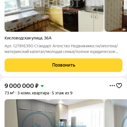
Кисловодская улица
,
36А
Арт. 127816390 Стандарт Агенство Недвижимости/ипотека/
материнский капитал/молодая семья/полное юридическое
сопровождение/онлайн показ/персональный специалист по
недвижимости. В продаже светлая трехкомнатная квартира
Позвонить
площадью 72,3 кв.м. с хорошим
9 000 000
₽
73 м²
3-комн. квартира
5 этаж из 9