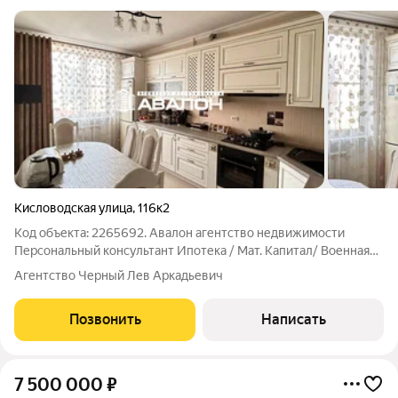
Кисловодская улица
,
116к2
Код объекта: 2265692. Авалон агентство недвижимости
Персональный консультант Ипотека / Мат. Капитал/ Военная
ипотека Юр. Сопровождение Квартира с ремонтом в центре
Агентство Черный Лев Аркадьевич
города курорта. Ремонт в светлых тона: Напольное покрытие
ламинат и плитка, натяжные
Позвонить
Написать
7 500 000
₽