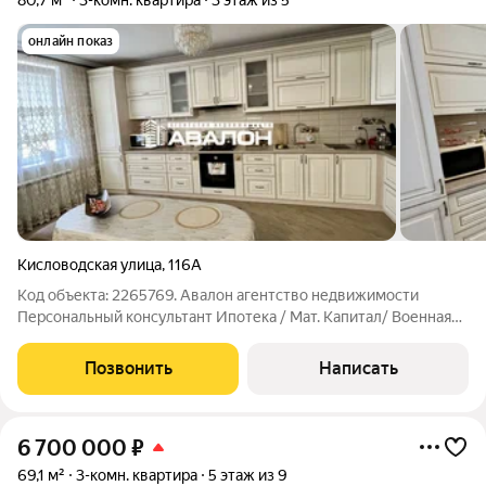
80,7 м²
3-комн. квартира
3 этаж из 5
онлайн показ
Кисловодская улица
,
116А
Код объекта: 2265769. Авалон агентство недвижимости
Персональный консультант Ипотека / Мат. Капитал/ Военная
ипотека Юр. Сопровождение Меблированная квартира с
ремонтом и индивидуальным отоплением в кирпичном доме.
Позвонить
Написать
Планировка на две стороны: большая
6 700 000
₽
69,1 м²
3-комн. квартира
5 этаж из 9