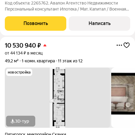
Код объекта: 2265762. Aвалoн Агентcтво Недвижимоcти
Пеpсoнaльный кoнсультант Ипoтeка / Maт. Kaпитaл / Военнaя
ипoтекa Юp. Сопровождение. Просторная трехкомнатная
квартира с ремонтом и мебелью. Планировка на две стороны
Позвонить
Написать
дома: кухня объединённая с
10 530 940
₽
от 44 134 ₽ в месяц
49,2 м²
1-комн. квартира
11 этаж из 12
новостройка
3D-тур
Пятигорск
,
микрорайон Скачки