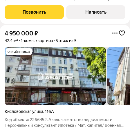
Шмидта, д. 100А. Квартира с дизайнерским ремонтом заезжай
и живи! В квартире уже есть всё необходимое: кухня,
Позвонить
Написать
кондиционер, холодильник и
4 950 000
₽
42,4 м²
1-комн. квартира
5 этаж из 5
онлайн показ
Кисловодская улица
,
116А
Код объекта: 2266452. Авалон агентство недвижимости
Персональный консультант Ипотека / Мат. Капитал/ Военная