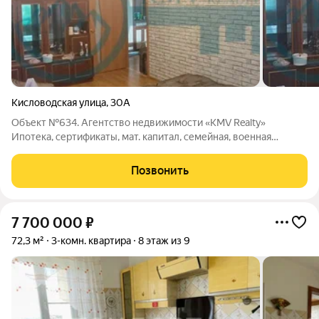
Кисловодская улица
,
30А
Объект №634. Агентство недвижимости «KMV Realty»
Ипотека, сертификаты, мат. капитал, семейная, военная
ипотека; Полное юридическое сопровождение,
Квалифицированный подбор и консультирование Только
Позвонить
актуальные объекты недвижимости по реальной
7 700 000
₽
72,3 м²
3-комн. квартира
8 этаж из 9