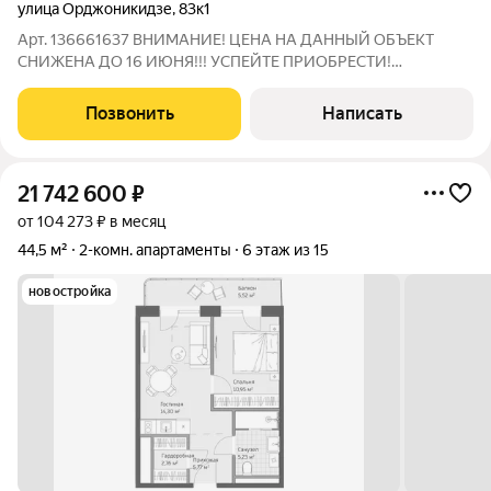
улица Орджоникидзе
,
83к1
Арт. 136661637 ВНИМАНИЕ! ЦЕНА НА ДАННЫЙ ОБЪЕКТ
СНИЖЕНА ДО 16 ИЮНЯ!!! УСПЕЙТЕ ПРИОБРЕСТИ!
Предлагается к продаже просторная двухкомнатная квартира
в курзоне Ессентуков по адресу: улица Орджоникидзе, 83.
Позвонить
Написать
Квартира расположена на комфортном 3-м этаже и
21 742 600
₽
от 104 273 ₽ в месяц
44,5 м²
2-комн. апартаменты
6 этаж из 15
новостройка