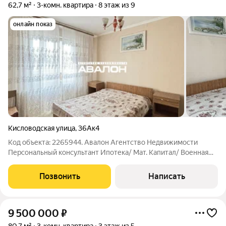
62,7 м²
3-комн. квартира
8 этаж из 9
онлайн показ
Кисловодская улица
,
36Ак4
Код объекта: 2265944. Авалон Агентство Недвижимости
Персональный консультант Ипотека/ Мат. Капитал/ Военная
ипотека Юр. Сопровождение Квартира улучшеной планировки
в центре города. Три изолированные спальни; Просторный
Позвонить
Написать
коридор; Мебель и техника
9 500 000
₽