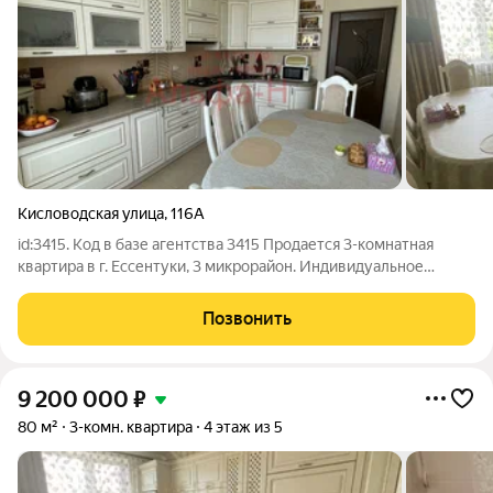
Кисловодская улица
,
116А
id:3415. Код в базе агентства 3415 Продается 3-комнатная
квартира в г. Ессентуки, 3 микрорайон. Индивидуальное
отопление. Общая площадь квартиры - 75,7 кв.м., жилая- 52
кв.м, кухня-15 кв.м Квартира красивая, просторная, светлая, с
Позвонить
евроремонтом. Все
9 200 000
₽
80 м²
3-комн. квартира
4 этаж из 5