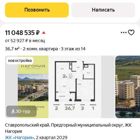
ипотека Юр. Сопровождение Вблизи Курортной Зоны и
санатория "Виктория" - Кирпичный дом 1987 года постройки; -
Позвонить
Написать
Комфортный третий этаж; -
11 048 535
₽
от 52 927 ₽ в месяц
36,7 м²
2-комн. квартира
3 этаж из 14
новостройка
3D-тур
Ставропольский край
,
Предгорный муниципальный округ
,
ЖК
Нагория
ЖК «Нагория»
, 2 квартал 2029