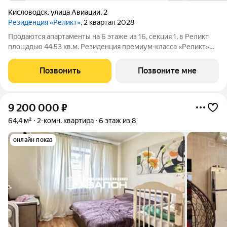
Кисловодск
,
улица Авиации
,
2
Резиденция «Реликт»
, 2 квартал 2028
Продаются апартаменты на 6 этаже из 16, секция 1, в Реликт
площадью 44.53 кв.м. Резиденция премиум-класса «Реликт»
новый формат для Кисловодска, расположенный в самом
центре города-курорта, вблизи Курортного бульвара и
Позвонить
Позвоните мне
Нарзанной галереи. Проект
9 200 000
₽
64,4 м²
2-комн. квартира
6 этаж из 8
онлайн показ