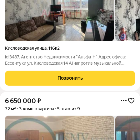
Кисловодская улица
,
116к2
id:3487. Агентство Недвижимости "Альфа-Н" Адрес офиса:
Ессентуки ул. Кисловодская 14 А(напротив музыкальной
школы) Код в базе агентства 3487 Пpодается 3- х комнатная
квартира в новом кирпичном доме, комнаты изолированы, с
Позвонить
мeбелью, цeнтр, в шaгoвой
6 650 000
₽
72 м²
3-комн. квартира
5 этаж из 9