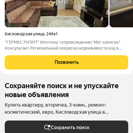
Кисловодская улица
,
24Ак1
"ГЕРМЕС РИЭЛТ" Ипотека/ сопровождение/ Мат. капитал/
Консультант Региональный оператор недвижимости код в
базе агентства 3973 Трехкомнатная квартира в центре города-
курорта Ессентуки. Театральная площадь и Курортный парк
Позвонить
находится в 5 минутах пешком.
Сохраняйте поиск и не упускайте
новые объявления
Купить квартиру, вторичка, 3-комн., ремонт:
косметический, евро, Кисловодская улица в
Ессентуках (Ессентуки (городской округ))
Сохранить поиск