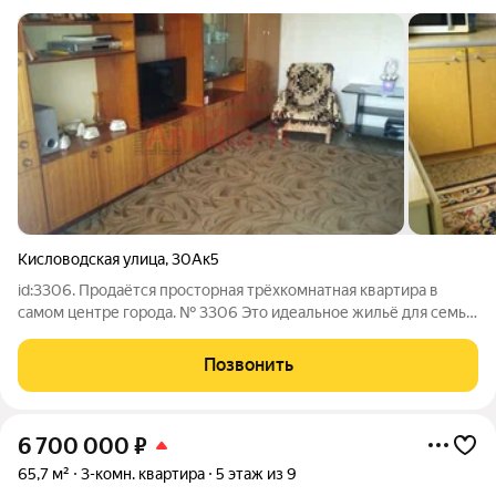
Кисловодская улица
,
30Ак5
id:3306. Продаётся просторная трёхкомнатная квартира в
самом центре города. № 3306 Это идеальное жильё для семьи,
ценящей комфорт, развитую инфраструктуру и удобную
транспортную доступность. Квартира расположена в
Позвонить
престижном районе с полным набором
6 700 000
₽
65,7 м²
3-комн. квартира
5 этаж из 9