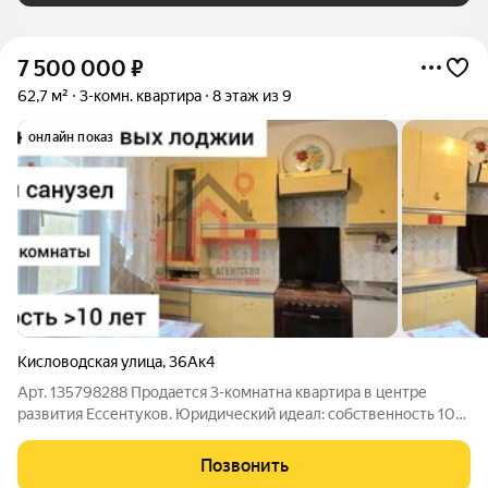
7 500 000
₽
62,7 м²
3-комн. квартира
8 этаж из 9
онлайн показ
Кисловодская улица
,
36Ак4
Арт. 135798288 Продается 3-комнатна квартира в центре
развития Ессентуков. Юридический идеал: собственность 10
лет, 1 взрослый собственник, вся сумма в договоре. Реальные
метры с двумя лоджиями и панорамными видами на гору
Позвонить
Машук и Кисловодск. Комнаты