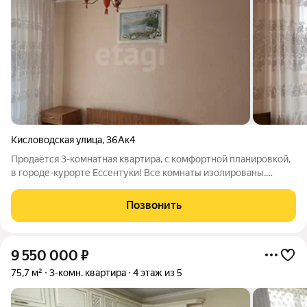
Кисловодская улица
,
36Ак4
Продаётся 3-комнатная квартира, с комфортной планировкой,
в городе-курорте Ессентуки! Все комнаты изолированы.
Имеется большая лоджия и застеклённый балкон. Раздельный
санузел, подвал, кладовое помещение. Вся инфраструктура в
Позвонить
шаговой доступности:
9 550 000
₽
75,7 м²
3-комн. квартира
4 этаж из 5