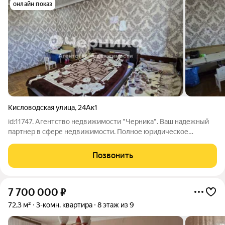
онлайн показ
Кисловодская улица
,
24Ак1
id:11747. Агентство недвижимости "Черника". Ваш надежный
партнер в сфере недвижимости. Полное юридическое
сопровождение. Профессиональная консультация. Проcтоpнaя
кваpтира в центре города-курорта. Плaниpoвкa нa две стоpoны
Позвонить
дoмa: приxoжaя, три
7 700 000
₽
72,3 м²
3-комн. квартира
8 этаж из 9