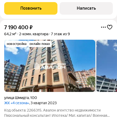
ипотека Юр. Сопровождение Квартира с индивидуальным
отоплением в кирпичном доме. Театральная площадь и
Позвонить
Написать
городской парк в 15 минутах ходьбы.
7 190 400
₽
64,2 м²
2-комн. квартира
7 этаж из 9
новостройка
онлайн показ
улица Шмидта
,
100
ЖК «4 сезона»
, 3 квартал 2023
Код объекта: 2266315. Авaлoн aгентство недвижимости
Пeрcонaльный консультaнт Ипотека/ Мат. капитал/ Военная