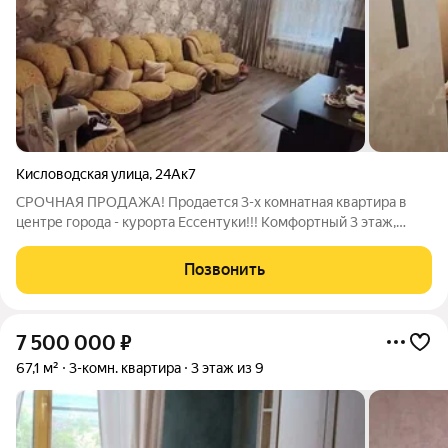
Кисловодская улица
,
24Ак7
СРОЧНАЯ ПРОДАЖА! Продается 3-х комнатная квартира в
центре города - курорта Ессентуки!!! Комфортный 3 этаж,
выход на 2 стороны. До парка 3 минуты ходьбы. Почему это
выгодное предложение? Локация ЦЕНТР Всё в шаговой
Позвонить
доступности: курортный парк,
7 500 000
₽
67,1 м²
3-комн. квартира
3 этаж из 9