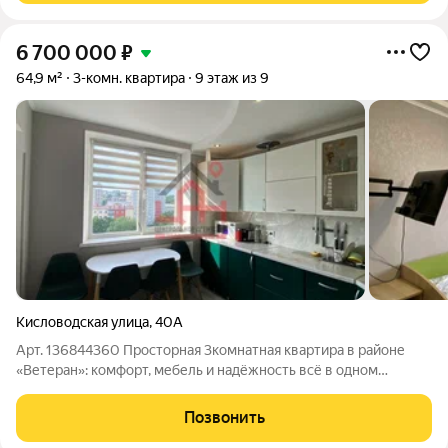
6 700 000
₽
64,9 м²
3-комн. квартира
9 этаж из 9
Кисловодская улица
,
40А
Арт. 136844360 Просторная 3комнатная квартира в районе
«Ветеран»: комфорт, мебель и надёжность всё в одном
предложении! Ищете квартиру, где можно сразу жить, не
тратя время и деньги на обустройство? Обратите внимание на
Позвонить
эту светлую 3комнатную