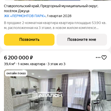
Ставропольский край
,
Предгорный муниципальный округ
,
посёлок Джуца
ЖК «ЛЕРМОНТОВ ПАРК»
, 1 квартал 2028
В продаже 2-комнатная квартира квартира площадью 53.90 кв.
м, расположенная на 3 этаже, в новом жилом комплексе
«Лермонтов Парк». Квартира сдается с черновой отделкой.
Проект от застройщика PARADE Development находится в
Позвонить
Позвоните мне
Ставропольском крае, на
6 200 000
₽
39,4 м²
1-комн. квартира
3 этаж из 3
онлайн показ