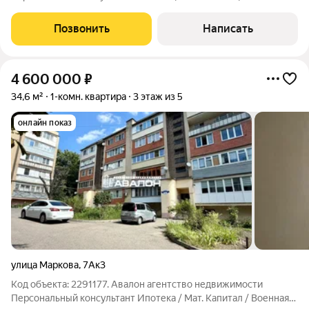
ипотека Юр. Сопpoвoждeниe Квартира с панорамным видом в
сданом доме. Монолитно-кирпичный дом с лифтом.
Позвонить
Написать
Планировка с видом на город: кухня с
4 600 000
₽
34,6 м²
1-комн. квартира
3 этаж из 5
онлайн показ
улица Маркова
,
7Ак3
Код объекта: 2291177. Авалон агентство недвижимости
Персональный консультант Ипотека / Мат. Капитал / Военная