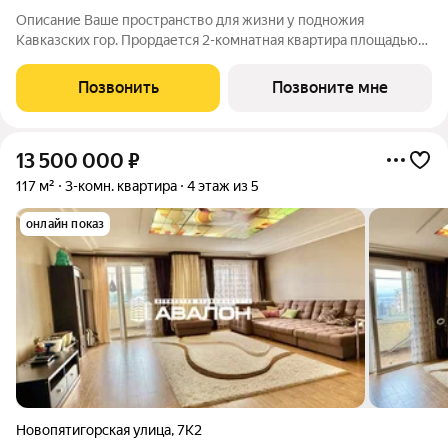
Описание Ваше пространство для жизни у подножия
Кавказских гор. Прордается 2-комнатная квартира площадью
36.7 кв. м в новом проекте «Нагория» от ГК «ССК»
(Железноводск, живописный район КМВ). Этаж 3 из 12, дом №
Позвонить
Позвоните мне
Литер 1. Здесь горная природа, чистый
13 500 000
₽
117 м²
3-комн. квартира
4 этаж из 5
онлайн показ
Новопятигорская улица
,
7К2