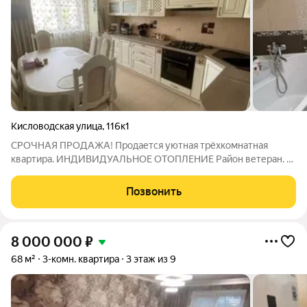
Кисловодская улица
,
116к1
СРОЧНАЯ ПРОДАЖА! Продается уютная трёхкомнатная
квартира. ИНДИВИДУАЛЬНОЕ ОТОПЛЕНИЕ Район ветеран. В
ближайшей шаговой доступности сады, школы , магазины ,
поликлиника , 10 минут до центра, остановки , 20 минут до
Позвонить
Озера и сквера. Евро ремонт ,
8 000 000
₽
68 м²
3-комн. квартира
3 этаж из 9