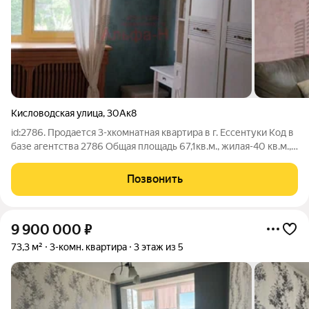
Кисловодская улица
,
30Ак8
id:2786. Продается 3-хкомнатная квартира в г. Ессентуки Код в
базе агентства 2786 Общая площадь 67,1кв.м., жилая-40 кв.м.,
кухня-14 кв.м. Комнаты на обе стороны, качественный паркет,
бельгийские оконные профили. Квартира расположена в
Позвонить
центре города.
9 900 000
₽
73,3 м²
3-комн. квартира
3 этаж из 5