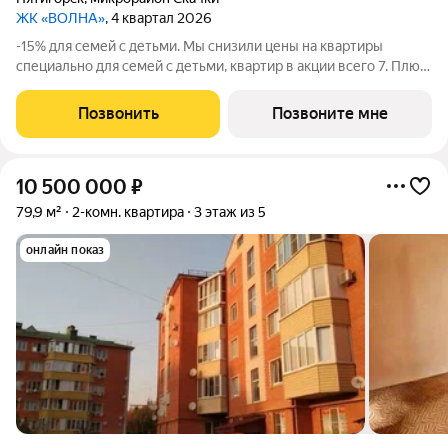
ЖК «ВОЛНА»
, 4 квартал 2026
-15% для семей с детьми. Мы снизили цены на квартиры
специально для семей с детьми, квартир в акции всего 7. Плюс
материнский капитал в счёт первого взноса. Первые
счастливые семьи купят у нас квартиры по невероятной для
Позвонить
Позвоните мне
нашей «Волны» цене.
10 500 000
₽
79,9 м²
2-комн. квартира
3 этаж из 5
онлайн показ