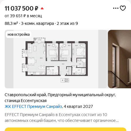
11 037 500
₽
от 39 651 ₽ в месяц
88,3 м²
3-комн. квартира
2 этаж из 9
новостройка
Ставропольский край
,
Предгорный муниципальный округ
,
станица Ессентукская
ЖК EFFECT Премиум Санрайз
, 4 квартал 2027
EFFECT Премиум Санрайз в Ессентуках состоит из 10
автономных секций башен, что обеспечивает органичное
восприятие пространства. Кирпичный фасад в четырех