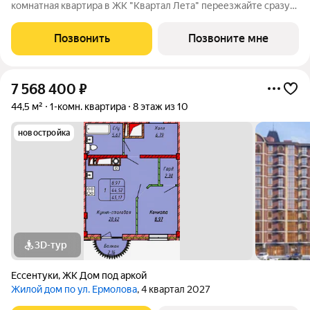
комнатная квартира в ЖК "Квартал Лета" переезжайте сразу!
Ключевые преимущества: Покупка по договору купли-
продажи от застройщика быстро и безопасно 3 варианта
Позвонить
Позвоните мне
отделки квартир на выбор от
7 568 400
₽
44,5 м²
1-комн. квартира
8 этаж из 10
новостройка
3D-тур
Ессентуки
,
ЖК Дом под аркой
Жилой дом по ул. Ермолова
, 4 квартал 2027