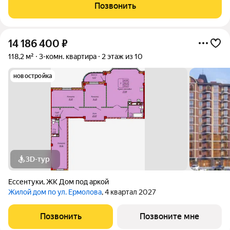
оттенках подчеркивает архитектурную аутентичность и
Позвонить
статус проекта. Цветовые акценты остекления
14 186 400
₽
118,2 м²
3-комн. квартира
2 этаж из 10
новостройка
3D-тур
Ессентуки
,
ЖК Дом под аркой
Жилой дом по ул. Ермолова
, 4 квартал 2027
Позвонить
Позвоните мне