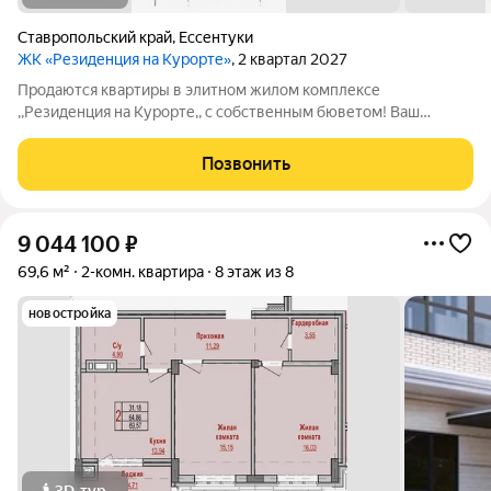
Ставропольский край
,
Ессентуки
ЖК «Резиденция на Курорте»
, 2 квартал 2027
Продаются квартиры в элитном жилом комплексе
,,Резиденция на Курорте,, с собственным бюветом! Ваш
идеальный дом в живописном уголке! Предлагаем уникальные
одно и двухкомнатные квартиры в новом жилом комплексе,
Позвонить
расположенном в экологически чистом
9 044 100
₽
69,6 м²
2-комн. квартира
8 этаж из 8
новостройка