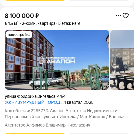
8 100 000
₽
64,5 м²
2-комн. квартира
5 этаж из 9
новостройка
улица Фридриха Энгельса
,
44/4
ЖК «ИЗУМРУДНЫЙ ГОРОД»
, 1 квартал 2025
Код объекта: 2265770. Авалон Агентство Недвижимости
Персональный консультант Ипотека / Мат. Капитал / Военная
ипотека Юр. Сопровождение Видовая квартира в монолитно-
Агентство Алфимов Владимир Николаевич
кирпичном сданом доме. Ипотека от 6% Планировка: кухня с