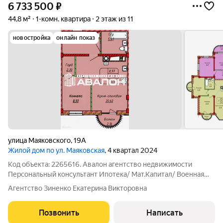
6 733 500
₽
44,8 м²
1-комн. квартира
2 этаж из 11
новостройка
онлайн показ
улица Маяковского
,
19А
Жилой дом по ул. Маяковская
, 4 квартал 2024
Код объекта: 2265616. Авалон агентство недвижимости
Персональный консультант Ипотека/ Мат.Капитал/ Военная
ипотека Юр. Сопровождение. Ипотека с Гос.поддержкой от 6
Агентство Зиненко Екатерина Викторовна
% Продажа осуществляется по Договору долевого участия с
Эскроу счетами. Новый жилой
Позвонить
Написать