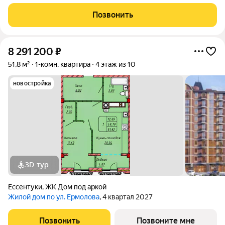
восприятие пространства. Кирпичный фасад в четырех
оттенках подчеркивает архитектурную аутентичность и
Позвонить
статус проекта. Цветовые акценты остекления
8 291 200
₽
51,8 м²
1-комн. квартира
4 этаж из 10
новостройка
3D-тур
Ессентуки
,
ЖК Дом под аркой
Жилой дом по ул. Ермолова
, 4 квартал 2027
Позвонить
Позвоните мне