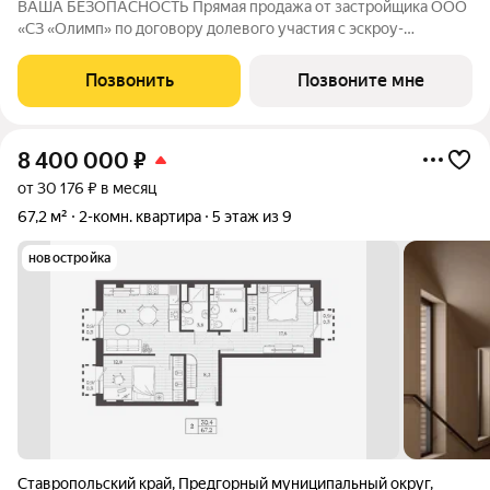
ВАША БЕЗОПАСНОСТЬ Прямая продажа от застройщика ООО
«СЗ «Олимп» по договору долевого участия с эскроу-
счетами.Гарантия от застройщика 3 года! ВАШИ
ПРИВИЛЕГИИ Собственный минеральный источник Парк с
Позвонить
Позвоните мне
зонами отдыха Комплекс расположен в зелёной зоне
8 400 000
₽
от 30 176 ₽ в месяц
67,2 м²
2-комн. квартира
5 этаж из 9
новостройка
Ставропольский край
,
Предгорный муниципальный округ
,