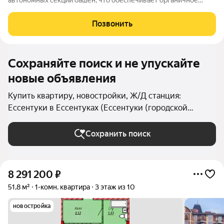
автономных секций башен, что обеспечивает органичное
восприятие пространства. Кирпичный фасад в четырех
оттенках подчеркивает архитектурную аутентичность и
Позвонить
статус проекта. Цветовые акценты остекления
Сохраняйте поиск и не упускайте
новые объявления
Купить квартиру, новостройки, Ж/Д станция:
Ессентуки в Ессентуках (Ессентуки (городской
округ))
Сохранить поиск
8 291 200
₽
51,8 м²
1-комн. квартира
3 этаж из 10
новостройка