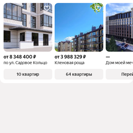
объект
от 8 348 400 ₽
от 3 988 329 ₽
—
по ул. Садовое Кольцо
Кленовая роща
Дом моей ме
10 квартир
64 квартиры
Пере