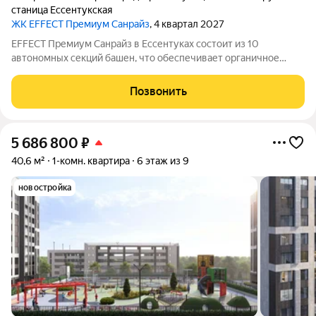
станица Ессентукская
ЖК EFFECT Премиум Санрайз
, 4 квартал 2027
EFFECT Премиум Санрайз в Ессентуках состоит из 10
автономных секций башен, что обеспечивает органичное
восприятие пространства. Кирпичный фасад в четырех
оттенках подчеркивает архитектурную аутентичность и
Позвонить
статус проекта. Цветовые акценты остекления
5 686 800
₽
40,6 м²
1-комн. квартира
6 этаж из 9
новостройка