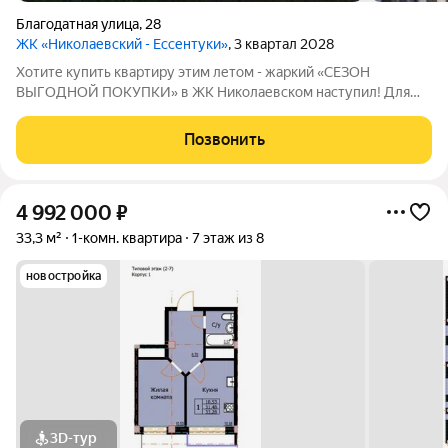
Благодатная улица
,
28
ЖК «Николаевский - Ессентуки»
, 3 квартал 2028
Хотите купить квартиру этим летом - жаркий «СЕЗОН
ВЫГОДНОЙ ПОКУПКИ» в ЖК Николаевском наступил! Для
Вас действует специальное предложение: на 10 квартир
скидка 5%. Ваш фундамент будущего в ЖК «Николаевском
Позвонить
Ессентуки». Доступны к покупке места в
4 992 000
₽
33,3 м²
1-комн. квартира
7 этаж из 8
новостройка
3D-тур