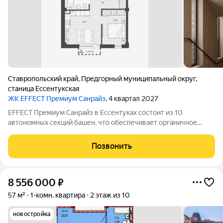
Ставропольский край
,
Предгорный муниципальный округ
,
станица Ессентукская
ЖК EFFECT Премиум Санрайз
, 4 квартал 2027
EFFECT Премиум Санрайз в Ессентуках состоит из 10
автономных секций башен, что обеспечивает органичное
восприятие пространства. Кирпичный фасад в четырех
оттенках подчеркивает архитектурную аутентичность и
Позвонить
статус проекта. Цветовые акценты остекления
8 556 000
₽
57 м²
1-комн. квартира
2 этаж из 10
новостройка