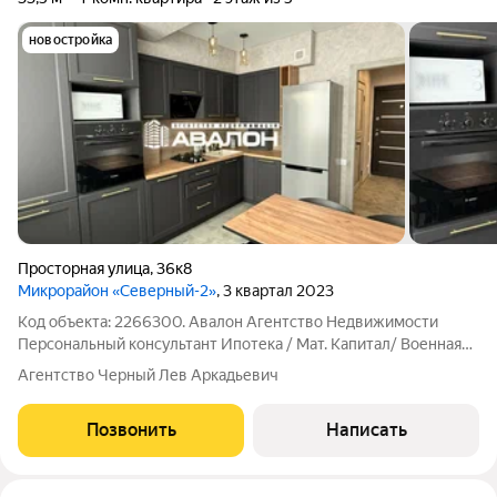
новостройка
Просторная улица
,
36к8
Микрорайон «Северный-2»
, 3 квартал 2023
Код объекта: 2266300. Авалон Агентство Недвижимости
Персональный консультант Ипотека / Мат. Капитал/ Военная
Ипотека Юр. Сопровождение Новая квартира, в ЖК Комфорт
Агентство Черный Лев Аркадьевич
класса. В квартире никто не проживал! Новый ремонт,
стильный интерьер с ламинатом,
Позвонить
Написать