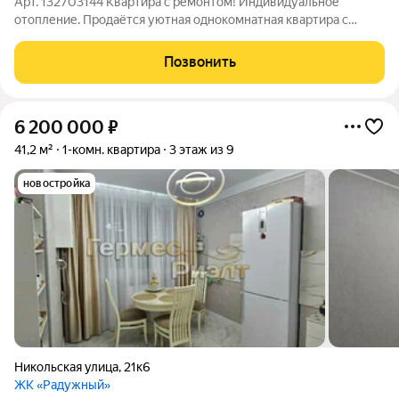
Арт. 132703144 Квартира с ремонтом! Индивидуальное
отопление. Продаётся уютная однокомнатная квартира с
ремонтом, и мебелью и техникой, всё остаётся. В квартире
удобная планировка: просторная прихожая с большим шкафом
Позвонить
купе, совмещенный сан узел,
6 200 000
₽
41,2 м²
1-комн. квартира
3 этаж из 9
новостройка
Никольская улица
,
21к6
ЖК «Радужный»