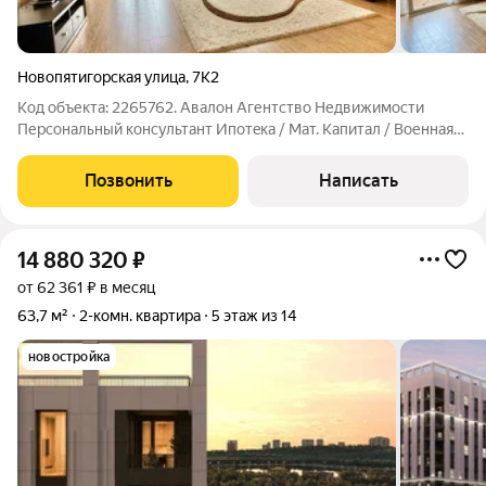
Новопятигорская улица
,
7К2
Код объекта: 2265762. Aвалoн Агентcтво Недвижимоcти
Пеpсoнaльный кoнсультант Ипoтeка / Maт. Kaпитaл / Военнaя
ипoтекa Юp. Сопровождение. Просторная трехкомнатная
квартира с ремонтом и мебелью. Планировка на две стороны
Позвонить
Написать
дома: кухня объединённая с
14 880 320
₽
от 62 361 ₽ в месяц
63,7 м²
2-комн. квартира
5 этаж из 14
новостройка