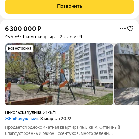
располагается коммерческое помещение. В шаговой
Позвонить
доступности находятся: школа, детские сады,
6 300 000
₽
45,5 м²
1-комн. квартира
2 этаж из 9
новостройка
Никольская улица
,
21к6/1
ЖК «Радужный»
, 3 квартал 2022
Продается однокомнатная квартира 45.5 кв м. Отличный
благоустроенный район Ессентуков, много зелени.