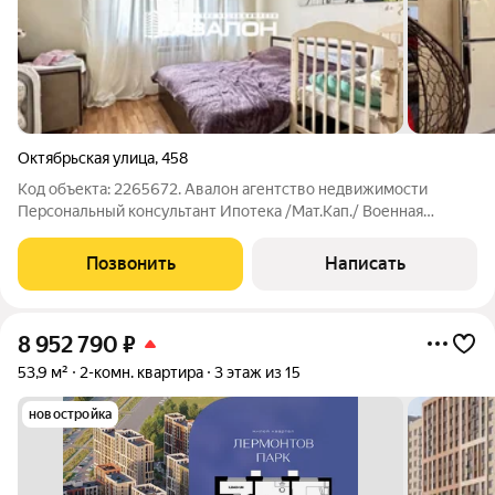
Октябрьская улица
,
458
Код объекта: 2265672. Авалон агентство недвижимости
Персональный консультант Ипотека /Мат.Кап./ Военная
ипотека Юр. Сопровождение. Квартира в близи школ и детских
домов.. Планировка: изолированные спальни, балкон,
Позвонить
Написать
совмещенный санузел. Квартира с
8 952 790
₽
53,9 м²
2-комн. квартира
3 этаж из 15
новостройка