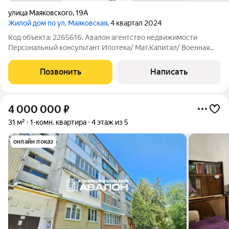
улица Маяковского
,
19А
Жилой дом по ул. Маяковская
, 4 квартал 2024
Код объекта: 2265616. Авалон агентство недвижимости
Персональный консультант Ипотека/ Мат.Капитал/ Военная
ипотека Юр. Сопровождение. Ипотека с Гос.поддержкой от 6
% Продажа осуществляется по Договору долевого участия с
Позвонить
Написать
Эскроу счетами. Новый жилой
4 000 000
₽
31 м²
1-комн. квартира
4 этаж из 5
онлайн показ