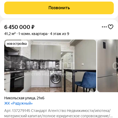
Живописные виды на Бештау. Центр городской
инфраструктуры, новые детские площадки, много
Позвонить
парковочных мест. Территория освещенная,
асфальтированная.
6 450 000
₽
41,2 м²
1-комн. квартира
4 этаж из 9
новостройка
Никольская улица
,
21к6
ЖК «Радужный»
Арт. 137279145 Стандарт Агентство Недвижимости/ипотека/
материнский капитал/полное юридическое сопровождение/