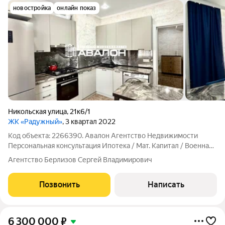
новостройка
онлайн показ
Никольская улица
,
21к6/1
ЖК «Радужный»
, 3 квартал 2022
Код объекта: 2266390. Авалон Агентство Недвижимости
Персональная консультация Ипотека / Мат. Капитал / Военная
ипотека Юр.Сопровождение Квартира с ремонтом и мебелью
Агентство Берлизов Сергей Владимирович
в мкр Радужный. Идеальный вариант для тех, кто ищет
полностью готовую для жизни
Позвонить
Написать
6 300 000
₽