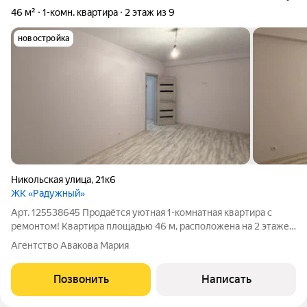
46 м²
1-комн. квартира
2 этаж из 9
новостройка
Никольская улица
,
21к6
ЖК «Радужный»
Арт. 125538645 Продаётся уютная 1-комнатная квартира с
ремонтом! Квартира площадью 46 м, расположена на 2 этаже
9-этажного дома. Сделан современный ремонт, квартира
Агентство Авакова Мария
тёплая и светлая, можно заехать и жить без дополнительных
вложений. Продаётся без
Позвонить
Написать