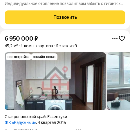
Индивидуальное отопление позволит вам забыть о гигантских
счетах за ЖКХ, а стильный ремонт с хорошей мебелью
сделают этот вариант идеальным для комфортной жизни без
Позвонить
лишних хлопот. ДЕТАЛЬНОЕ ОПИСАНИЕ О
6 950 000
₽
45,2 м²
1-комн. квартира
6 этаж из 9
новостройка
онлайн показ
Ставропольский край
,
Ессентуки
ЖК «Радужный»
, 4 квартал 2015