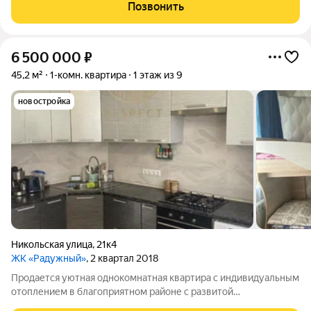
материалов. Дом тёплый. Хороший спальный микрорайон
Позвонить
города с быстро развивающейся
6 500 000
₽
45,2 м²
1-комн. квартира
1 этаж из 9
новостройка
Никольская улица
,
21к4
ЖК «Радужный»
, 2 квартал 2018
Продается уютная однокомнатная квартира с индивидуальным
отоплением в благоприятном районе с развитой
инфраструктурой. Первый высокий этаж, под квартирой