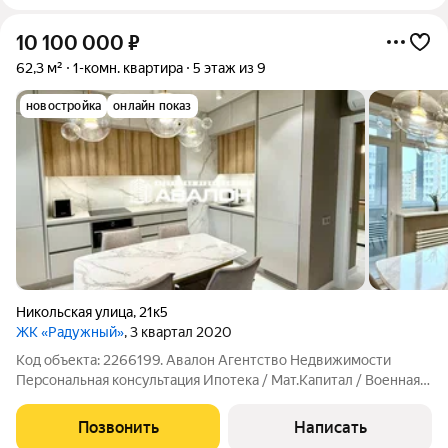
10 100 000
₽
62,3 м²
1-комн. квартира
5 этаж из 9
новостройка
онлайн показ
Никольская улица
,
21к5
ЖК «Радужный»
, 3 квартал 2020
Код объекта: 2266199. Авалон Агентство Недвижимости
Персональная консультация Ипотека / Мат.Капитал / Военная
ипотека Юр.Сопровождение Евродвушка с дизайнерским
ремонтом и техникой. спальня с гардеробной комнатой и
Позвонить
Написать
видом на Бештау кухня - гостиная