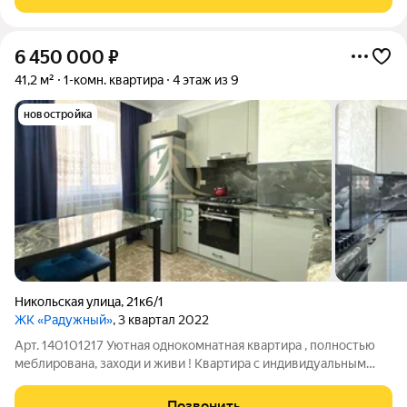
детский сад, рядом различные
6 450 000
₽
41,2 м²
1-комн. квартира
4 этаж из 9
новостройка
Никольская улица
,
21к6/1
ЖК «Радужный»
, 3 квартал 2022
Арт. 140101217 Уютная однокомнатная квартира , полностью
меблирована, заходи и живи ! Квартира с индивидуальным
отоплением, что позволяет экономить на коммунальных
платежах. Вся мебель и техника остается новым владельцам,
Позвонить