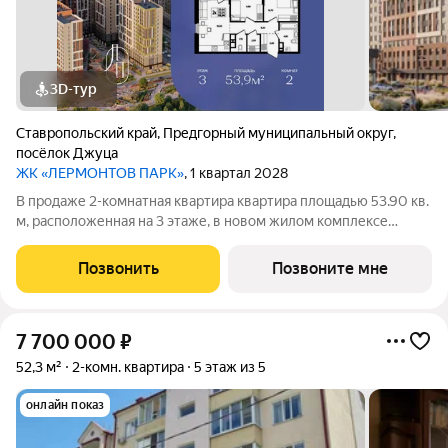
3D-тур
Ставропольский край
,
Предгорный муниципальный округ
,
посёлок Джуца
ЖК «ЛЕРМОНТОВ ПАРК»
, 1 квартал 2028
В продаже 2-комнатная квартира квартира площадью 53.90 кв.
м, расположенная на 3 этаже, в новом жилом комплексе
«Лермонтов Парк». Квартира сдается с черновой отделкой.
Проект от застройщика PARADE Development находится в
Позвонить
Позвоните мне
Ставропольском крае, на
7 700 000
₽
52,3 м²
2-комн. квартира
5 этаж из 5
онлайн показ