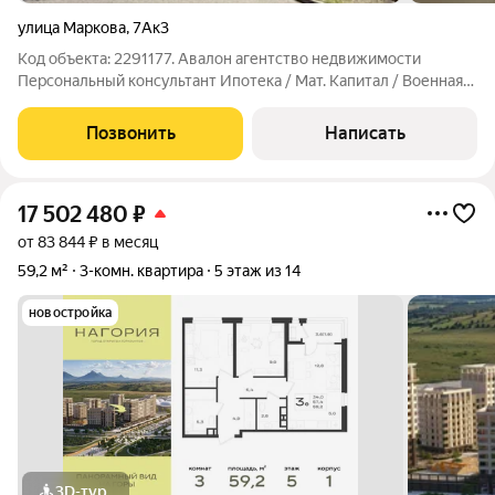
улица Маркова
,
7Ак3
Код объекта: 2291177. Авалон агентство недвижимости
Персональный консультант Ипотека / Мат. Капитал / Военная
ипотека Юр. Сопровождение Вблизи Курортной Зоны и
санатория "Виктория" - Кирпичный дом 1987 года постройки; -
Позвонить
Написать
Комфортный третий этаж; -
17 502 480
₽
от 83 844 ₽ в месяц
59,2 м²
3-комн. квартира
5 этаж из 14
новостройка
3D-тур