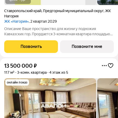
Ставропольский край
,
Предгорный муниципальный округ
,
ЖК
Нагория
ЖК «Нагория»
, 2 квартал 2029
Описание Ваше пространство для жизни у подножия
Кавказских гор. Прордается 3-комнатная квартира площадью
59.2 кв. м в новом проекте «Нагория» от ГК «ССК»
(Железноводск, живописный район КМВ). Этаж 5 из 9, дом №
Позвонить
Позвоните мне
Литер 1. Здесь горная природа, чистый
13 500 000
₽
117 м²
3-комн. квартира
4 этаж из 5
онлайн показ