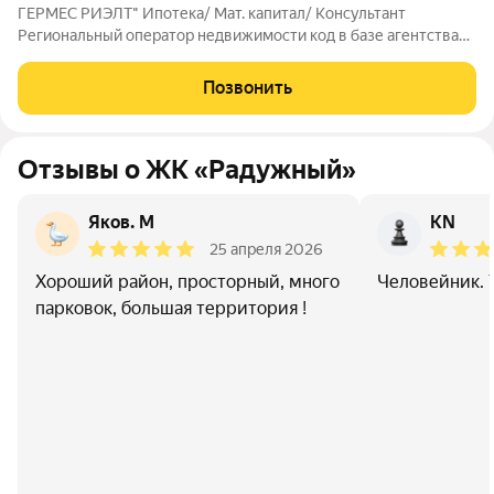
ГЕРМЕС РИЭЛТ" Ипотека/ Мат. капитал/ Консультант
Региональный оператор недвижимости код в базе агентства
3691 ПРОДАЁТСЯ ОДНОКОМНАТНАЯ КВАРТИРА В ГОРОДЕ -
КУРОРТЕ ЕССЕНТУКИ. В одном из лучших районов города -
Позвонить
ЖК "Радужный". Квартира с качественным
Отзывы о ЖК «Радужный»
Яков. М
KN
25 апреля 2026
Хороший район, просторный, много
Человейник. Т
парковок, большая территория !