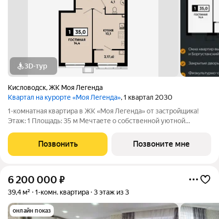
3D-тур
Кисловодск
,
ЖК Моя Легенда
Квартал на курорте «Моя Легенда»
, 1 квартал 2030
1-комнатная квартира в ЖК «Моя Легенда» от застройщика!
Этаж: 1 Площадь: 35 м Мечтаете о собственной уютной
квартире в живописном месте? 1-комнатная квартира в ЖК
«Моя Легенда» НАПРЯМУЮ ОТ ЗАСТРОЙЩИКА
Позвонить
Позвоните мне
«ЮгСтройИнвест»! ПОЧЕМУ «МОЯ ЛЕГЕНДА» ЭТО
6 200 000
₽
39,4 м²
1-комн. квартира
3 этаж из 3
онлайн показ