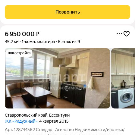
онлайн показ/персональный риэлтор/купить недвижимость/
безопасная сделка/Ессентуки/реальные объекты/выгодная
Позвонить
цена/квартира на
6 950 000
₽
45,2 м²
1-комн. квартира
6 этаж из 9
новостройка
Ставропольский край
,
Ессентуки
ЖК «Радужный»
, 4 квартал 2015
Арт. 128744562 Стандарт Агенство Недвижимости/ипотека/