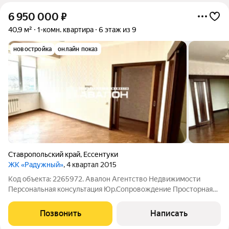
6 950 000
₽
40,9 м²
1-комн. квартира
6 этаж из 9
новостройка
онлайн показ
Ставропольский край
,
Ессентуки
ЖК «Радужный»
, 4 квартал 2015
Код объекта: 2265972. Авалон Агентство Недвижимости
Персональная консультация Юр.Сопровождение Просторная
однокомнатная квартира с ремонтом, мебелью и отдельной
спальной зоной. Спальня - гостиная 23м2 с кондиционером,
Позвонить
Написать
кухня оснащена мебелью и