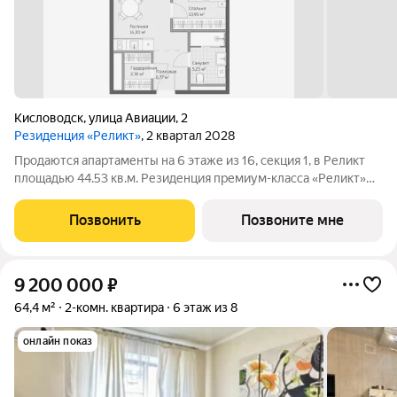
Кисловодск
,
улица Авиации
,
2
Резиденция «Реликт»
, 2 квартал 2028
Продаются апартаменты на 6 этаже из 16, секция 1, в Реликт
площадью 44.53 кв.м. Резиденция премиум-класса «Реликт»
новый формат для Кисловодска, расположенный в самом
центре города-курорта, вблизи Курортного бульвара и
Позвонить
Позвоните мне
Нарзанной галереи. Проект
9 200 000
₽
64,4 м²
2-комн. квартира
6 этаж из 8
онлайн показ