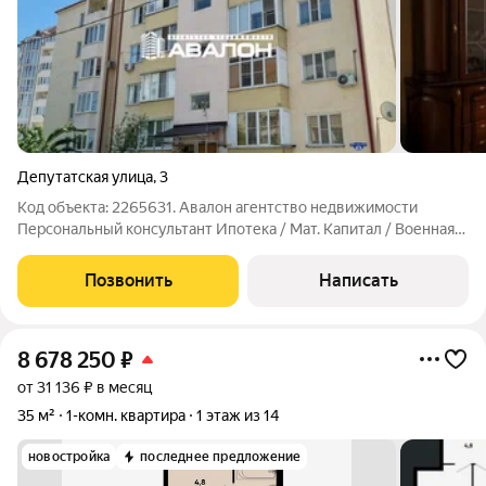
Депутатская улица
,
3
Код объекта: 2265631. Авалон агентство недвижимости
Персональный консультант Ипотека / Мат. Капитал / Военная
ипотека Юр. Сопровождение. Квартира в кирпичном доме
напротив Курортной зоны. Индивидуальное отопление, новый
Позвонить
Написать
двухконтурный котел Baxi.
8 678 250
₽
от 31 136 ₽ в месяц
35 м²
1-комн. квартира
1 этаж из 14
новостройка
последнее предложение