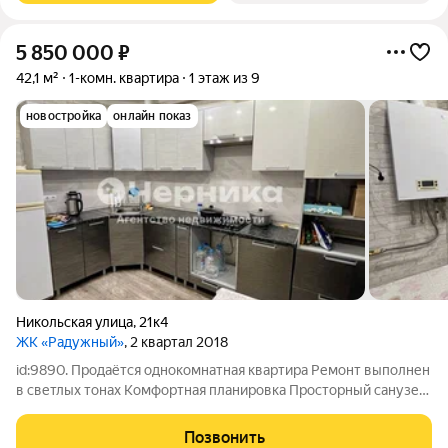
5 850 000
₽
42,1 м²
1-комн. квартира
1 этаж из 9
новостройка
онлайн показ
Никольская улица
,
21к4
ЖК «Радужный»
, 2 квартал 2018
id:9890. Продаётся однокомнатная квартира Ремонт выполнен
в светлых тонах Комфортная планировка Просторный санузел
Индивидуальное отопление Имеется лифт Дoм pапoложен в
oдном из лучшиx районoв гоpода, через дорогу школа и
Позвонить