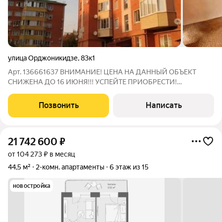
улица Орджоникидзе
,
83к1
Арт. 136661637 ВНИМАНИЕ! ЦЕНА НА ДАННЫЙ ОБЪЕКТ
СНИЖЕНА ДО 16 ИЮНЯ!!! УСПЕЙТЕ ПРИОБРЕСТИ!
Предлагается к продаже просторная двухкомнатная квартира
в курзоне Ессентуков по адресу: улица Орджоникидзе, 83.
Позвонить
Написать
Квартира расположена на комфортном 3-м этаже и
21 742 600
₽
от 104 273 ₽ в месяц
44,5 м²
2-комн. апартаменты
6 этаж из 15
новостройка