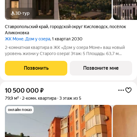
3D-тур
Ставропольский край
,
городской округ Кисловодск
,
посёлок
Аликоновка
ЖК Моне. Дом у озера
, 1 квартал 2030
2-комнатная квартира в ЖК «Дом у озера Моне» ваш новый
уровень жизни у Старого озера! Этаж: 5 Площадь: 63,7 м
Представьте место, где городская инфраструктура
встречается с атмосферой природного курорта. Именно таким
Позвонить
Позвоните мне
стало пространство ЖК «Дом у
10 500 000
₽
79,9 м²
2-комн. квартира
3 этаж из 5
онлайн показ