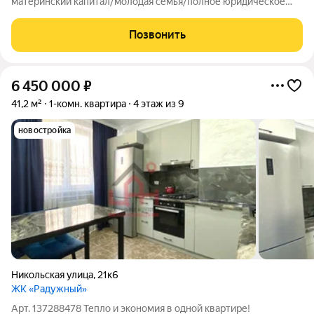
материнский капитал/молодая семья/полное юридическое
сопровождение/онлайн показ/персональный специалист по
недвижимости. Продается однокомнатная квартира на шестом
Позвонить
этаже девятиэтажного дома в
6 450 000
₽
41,2 м²
1-комн. квартира
4 этаж из 9
новостройка
Никольская улица
,
21к6
ЖК «Радужный»
Арт. 137288478 Тепло и экономия в одной квартире!