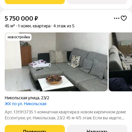
окон, просторная спальня, место в
5 750 000
₽
45 м²
1-комн. квартира
4 этаж из 5
новостройка
Никольская улица
,
23/2
ЖК по ул. Никольская
Арт. 131913735 1-комнатная квартира в новом кирпичном доме
Ессентуки, ул. Никольская, 23/2 45 м 4/5 этаж Если вы ищете
тёплую, уютную квартиру в спокойном районе с чистым
воздухом это именно тот вариант. О доме и локации Новый
Позвонить
Написать