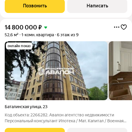
кирпичном сданом доме. Самый динамично развивающийся
Позвонить
Написать
район города. Индивидуальное отопление:
14 800 000
₽
52,6 м²
1-комн. квартира
6 этаж из 9
онлайн показ
Баталинская улица
,
23
Код объекта: 2266282. Авалон агентство недвижимости
Персональный консультант Ипотека / Мат. Капитал / Военная
ипотека Юр. Сопровождение. Квартира в самом сердце