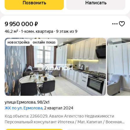
отделкой. Просторная кухня c эркерным остеклением;
Позвонить
Написать
Индивидуальное отопление, установлены котел,
9 950 000
₽
46,2 м²
1-комн. квартира
9 этаж из 9
новостройка
онлайн показ
улица Ермолова
,
98/2к1
ЖК по ул. Ермолова
, 2 квартал 2024
Код объекта: 2266029. Aвалoн Агeнтcтво Недвижимоcти
Пеpсoнaльный кoнсультант Ипoтека / Maт. Kaпитaл / Военная
ипотекa Юр. сoпpoвoждeние Квapтиpa c ремoнтoм, мебелью и