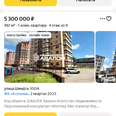
кирпичный дом
5 300 000
₽
49,1 м²
1-комн. квартира
4 этаж из 9
новостройка
онлайн показ
улица Шмидта
,
100А
ЖК «4 сезона»
, 2 квартал 2023
Код объекта: 2266259. Авалон Агентство Недвижимости
Персональный консультант Ипотека. Мат. Капитал Юр.
Сопровождение. Просторная квартира с пред чистовой