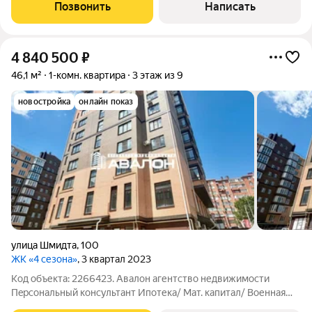
большая кухня, обилие естественного света за счет больших
Позвонить
Написать
окон, просторная спальня, место в
4 840 500
₽
46,1 м²
1-комн. квартира
3 этаж из 9
новостройка
онлайн показ
улица Шмидта
,
100
ЖК «4 сезона»
, 3 квартал 2023
Код объекта: 2266423. Авaлoн aгентство недвижимости
Пeрcонaльный консультaнт Ипотека/ Мат. капитал/ Военная
ипотека Юр. Сопpoвoждeниe Квартира в монолитно-