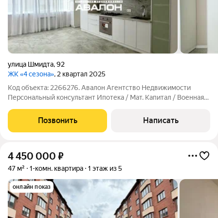
улица Шмидта
,
92
ЖК «4 сезона»
, 2 квартал 2025
Код объекта: 2266276. Авалон Агентство Недвижимости
Персональный консультант Ипотека / Мат. Капитал / Военная
ипотека Юр.сопровождение Просторная квартира с новым
ремонтом. - Планировка: большая кухня, оснащенная
Позвонить
Написать
гарнитуром и необходимой техникой
4 450 000
₽
47 м²
1-комн. квартира
1 этаж из 5
онлайн показ