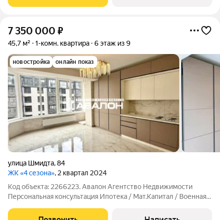
постройки; Общая площадь составляет
7 350 000
₽
45,7 м²
1-комн. квартира
6 этаж из 9
новостройка
онлайн показ
улица Шмидта
,
84
ЖК «4 сезона»
, 2 квартал 2024
Код объекта: 2266223. Авалон Агентство Недвижимости
Персональная консультация Ипотека / Мат.Капитал / Военная
ипотека Юр.Сопровождение Новая квартира с дизайнерским
ремонтом и панарамным остеклением. просторная спальня с
Позвонить
Написать