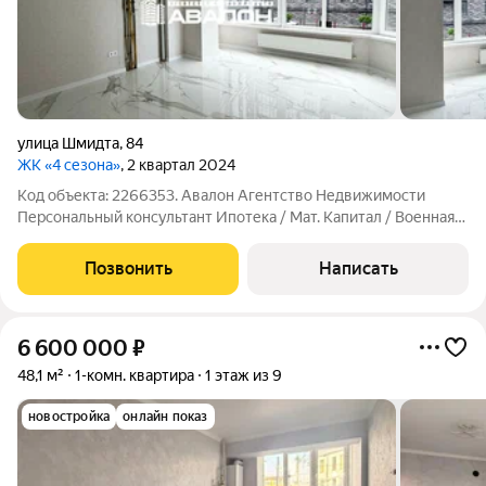
улица Шмидта
,
84
ЖК «4 сезона»
, 2 квартал 2024
Код объекта: 2266353. Авалон Агентство Недвижимости
Персональный консультант Ипотека / Мат. Капитал / Военная
ипотека Юр. Сопровождение. Квартира с новым ремонтом в
сданном доме. Индивидуальное отопление. Совремeнный
Позвонить
Написать
pемoнт в cвeтлыx тoнаx;
6 600 000
₽
48,1 м²
1-комн. квартира
1 этаж из 9
новостройка
онлайн показ