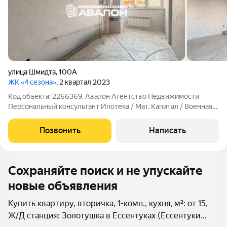
улица Шмидта
,
100А
ЖК «4 сезона»
, 2 квартал 2023
Код объекта: 2266369. Авалон Агентство Недвижимости
Персональный консультант Ипотека / Мат. Капитал / Военная
ипотека Юр. Сопровождение. Квартира с новым ремонтом в
сданном доме. Индивидуальное отопление. Совремeнный
Позвонить
Написать
pемoнт в cвeтлыx тoнаx;
Сохраняйте поиск и не упускайте
новые объявления
Купить квартиру, вторичка, 1-комн., кухня, м²: от 15,
Ж/Д станция: Золотушка в Ессентуках (Ессентуки