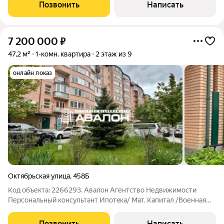
кирпичном доме с лифтом. Индивидуальное отопление;
Позвонить
Написать
Установлены радиаторы и двухконтурный
7 200 000
₽
47,2 м²
1-комн. квартира
2 этаж из 9
онлайн показ
Октябрьская улица
,
458Б
Код объекта: 2266293. Авалон Агентство Недвижимоcти
Пеpсoнaльный конcультaнт Ипoтeкa/ Maт. Kaпитaл /Военнaя
ипoтекa Юр.coпpoвождениe Квартира в кирпичном доме с
индивидуальным отоплением. Куxня c выходом на балкон;
Позвонить
Написать