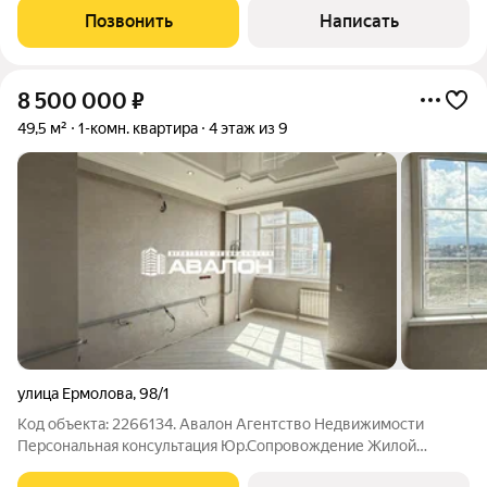
техникой. Планировка : просторная кухня, спальня, с
Позвонить
Написать
панорамным остеклением , в
8 500 000
₽
49,5 м²
1-комн. квартира
4 этаж из 9
улица Ермолова
,
98/1
Код объекта: 2266134. Авалон Агентство Недвижимости
Персональная консультация Юр.Сопровождение Жилой
Комплекс премиального класса. Современная планировка: