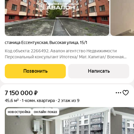
станица Ессентукская
,
Высокая улица
,
15/1
Код объекта: 2266492. Авалон агентство Недвижимости
Персональный консультант Ипотека/ Мат. Капитал/ Военная
ипотека Юр. Сопровождение Квартира с индивидуальным
отоплением. Высокий первый этаж. Состояние после
Позвонить
Написать
строителей: стены отштукатурены, разводка
7 150 000
₽
45,6 м²
1-комн. квартира
2 этаж из 9
новостройка
онлайн показ