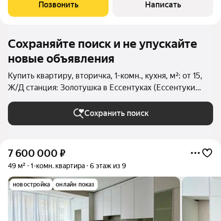
курортной зоны. Закрытая территория, индивидуальное
Позвонить
Написать
отопление, но самое главное это
Сохраняйте поиск и не упускайте
новые объявления
Купить квартиру, вторичка, 1-комн., кухня, м²: от 15,
Ж/Д станция: Золотушка в Ессентуках (Ессентуки
(городской округ))
Сохранить поиск
7 600 000
₽
49 м²
1-комн. квартира
6 этаж из 9
новостройка
онлайн показ