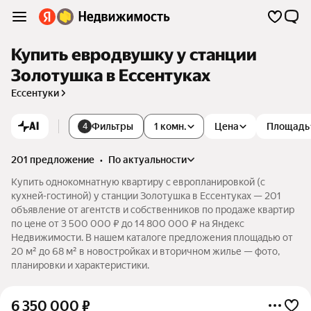
Купить евродвушку у станции
Золотушка в Ессентуках
Ессентуки
AI
Фильтры
1 комн.
Цена
Площадь
4
201 предложение
•
по актуальности
Купить однокомнатную квартиру с европланировкой (с
кухней-гостиной) у станции Золотушка в Ессентуках — 201
объявление от агентств и собственников по продаже квартир
по цене от 3 500 000 ₽ до 14 800 000 ₽ на Яндекс
Недвижимости. В нашем каталоге предложения площадью от
20 м² до 68 м² в новостройках и вторичном жилье — фото,
планировки и характеристики.
6 350 000
₽