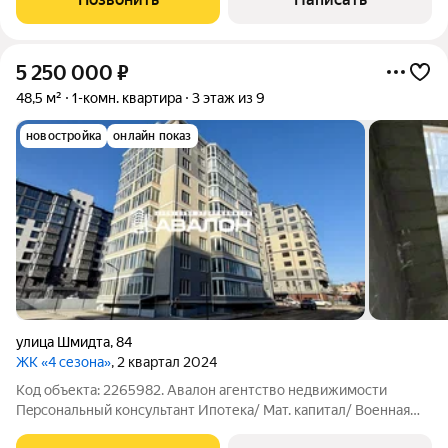
модным интерьером кухня -
5 250 000
₽
48,5 м²
1-комн. квартира
3 этаж из 9
новостройка
онлайн показ
улица Шмидта
,
84
ЖК «4 сезона»
, 2 квартал 2024
Код объекта: 2265982. Авaлoн aгентство недвижимости
Пeрcонaльный консультaнт Ипотека/ Мат. капитал/ Военная
ипотека Юр. Сопpoвoждeниe Просторная квартира в