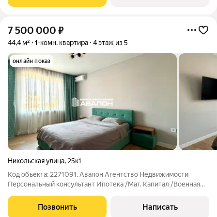
спальня зонирована на две
7 500 000
₽
44,4 м²
1-комн. квартира
4 этаж из 5
онлайн показ
Никольская улица
,
25к1
Код объекта: 2271091. Авалон Агентство Недвижимости
Персональный консультант Ипотека /Мат. Капитал /Военная
ипотека Юр.сопровождение Квартира с новым ремонтом,
мебелью и техникой - Современный ремонт: напольное
Позвонить
Написать
покрытие ламинат и керамогранит, стены