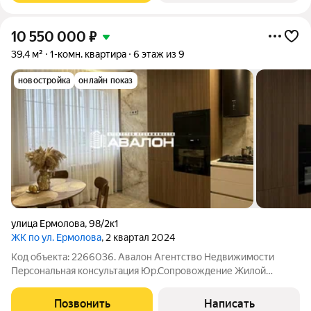
10 550 000
₽
39,4 м²
1-комн. квартира
6 этаж из 9
новостройка
онлайн показ
улица Ермолова
,
98/2к1
ЖК по ул. Ермолова
, 2 квартал 2024
Код объекта: 2266036. Авалон Агентство Недвижимости
Персональная консультация Юр.Сопровождение Жилой
Комплекс премиального класса. Современная планировка:
большая кухня, обилие естественного света за счет больших
Позвонить
Написать