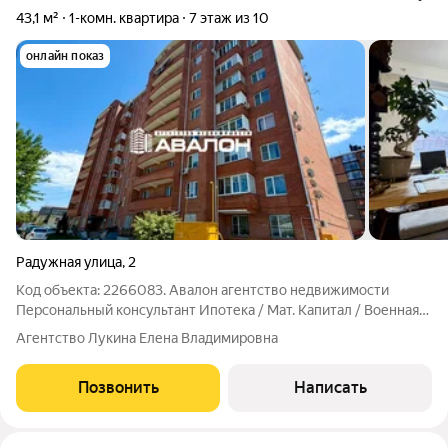
43,1 м²
1-комн. квартира
7 этаж из 10
онлайн показ
Радужная улица
,
2
Код объекта: 2266083. Авалон агентство недвижимости
Персональный консультант Ипотека / Мат. Капитал / Военная
ипотека Юр. Сопровождение. В шаге от школ и детских садов. -
Агентство Лукина Елена Владимировна
Кирпичный дом, индивидуальное отопление; - Кухня с
выходом на застекленный
Позвонить
Написать