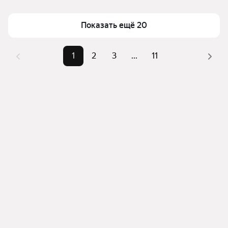
Площадь
20 — 68 м²
Для легкого выбора подходящей квартиры в 
Самый дорогой объект
14,8 млн ₽
Показать ещё 20
верхней части страницы есть самые частые 
комбинации фильтров, например «» или «»
Помимо удобной сортировки по цене продажи вы 
1
2
3
...
11
можете отсортировать результаты по стоимости 
квадратного метра или площади