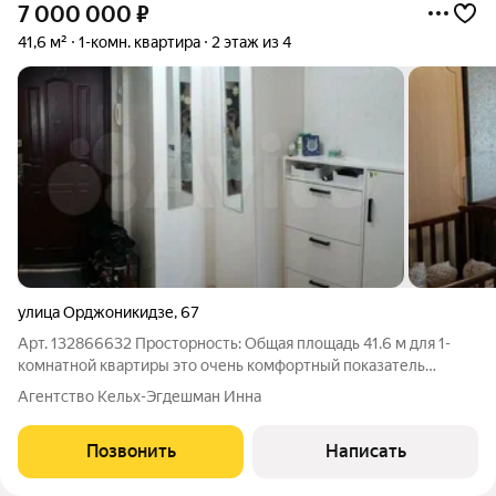
7 000 000
₽
41,6 м²
1-комн. квартира
2 этаж из 4
улица Орджоникидзе
,
67
Арт. 132866632 Просторность: Общая площадь 41.6 м для 1-
комнатной квартиры это очень комфортный показатель
(среднестатистическая «однушка» в старом фонде 3033 м).
Агентство Кельх-Эгдешман Инна
Кухня: 15.6 м это огромная кухня. Это главный «козырь»
квартиры. Здесь легко
Позвонить
Написать