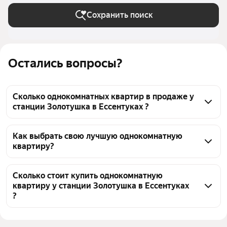
(городской округ))
Сохранить поиск
Остались вопросы?
Сколько однокомнатных квартир в продаже у
станции Золотушка в Ессентуках ?
На Яндекс Недвижимости в продаже у станции 
Золотушка в Ессентуках 201 однокомнатных 
Как выбрать свою лучшую однокомнатную
квартиру?
квартира, из них 2 объявления от собственников, 
199 объявлений от агентств
Чтобы купить 1-комнатную квартиру с 
европланировкой (с кухней-гостиной) у станции 
Сколько стоит купить однокомнатную
квартиру у станции Золотушка в Ессентуках
Золотушка, воспользуйтесь тепловой картой для 
?
оценки инфраструктуры и транспортной 
доступности в выбранном районе у станции 
Цена за квадратный метр
80 769 — 309 406 ₽
Золотушка в Ессентуках