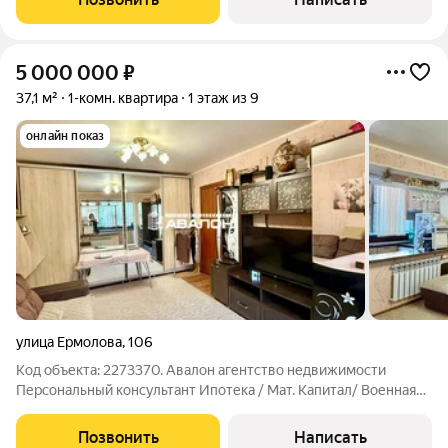
5 000 000
₽
37,1 м²
1-комн. квартира
1 этаж из 9
онлайн показ
улица Ермолова
,
106
Код объекта: 2273370. Авалон агентство недвижимости
Персональный консультант Ипотека / Мат. Капитал/ Военная
Ипотека Юр. Сопровождение Квартира расположена на
первом этаже девятиэтажного панельного дома 1993 года
Позвонить
Написать