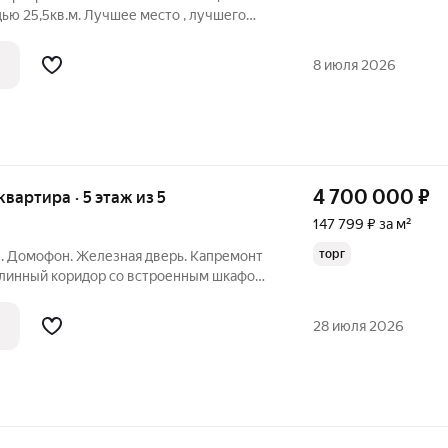
ью 25,5кв.м. Лучшее место , лучшего
ть ВСЁ, что нужно для комфортного
раструктура - все в шаговой
8 июля 2026
4 700 000
₽
 квартира · 5 этаж из 5
147 799 ₽ за м²
торг
н. Домофон. Железная дверь. Капремонт
 Длинный коридор со встроенным шкафом.
хороший телевизор. Остальная мебель
ая (остается). Шатровая крыша, высокий
28 июля 2026