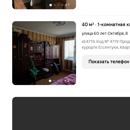
+
1
40 м² · 1-комнатная 
улица 60 лет Октября
,
8
id:4719. Код № 4719 Про
курорте Ессентуки. Квар
инфраструктурой. Рядом
транспорта, в шаговой д
Показать телефон
пешей доступности
+
2
ЕЖЕМЕСЯЧНЫЙ ПЛАТЁ