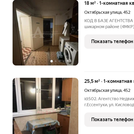
18 м² · 1-комнатная к
Октябрьская улица
,
452
КОД В БАЗЕ АГЕНТСТВА 12
шикарном районе (4МКР) 
заменена крыша. Очень 
для сдачи в аренду - мест
Показать телефон
инфраструктура в
+
3
25,5 м² · 1-комнатная
Октябрьская улица
,
452
id:502. Агентство Недви
г.Ессентуки, ул. Кислово
школы). Показы объекто
агентства 502/ 783 Продается одна комнатная квартира в городе
Показать телефон
Ессентуки.