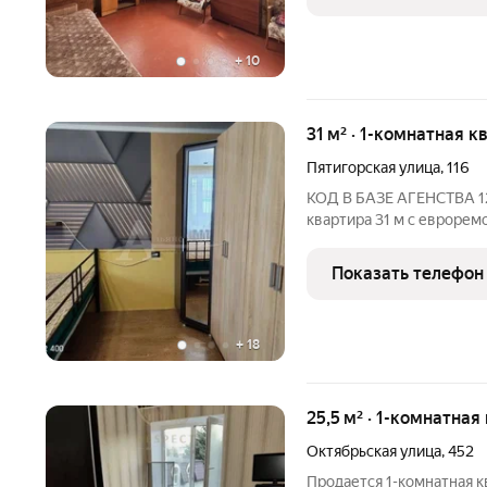
объединяет кухню со
+
10
31 м² · 1-комнатная к
Пятигорская улица
,
116
КОД В БАЗЕ АГЕНСТВА 1
квартира 31 м с еврорем
ТЦ «Новое время», вся и
развитый район города-курорта дом распол
Показать телефон
торговым центром
+
18
25,5 м² · 1-комнатная
Октябрьская улица
,
452
Продается 1-комнатная 