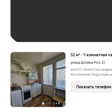
До 30 тыс. ₽
До 50 тыс. ₽
До 70 тыс. ₽
Больше 100 тыс. ₽
32 м² · 1-комнатная к
улица Долина Роз
,
21
id:4727. Агентство недв
бесплатные! Код в базе 
городе-курорте Ессентук
районе с развитой инфра
Показать телефон
доступности к
+
8