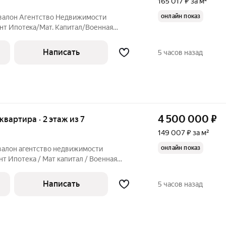
165 017 ₽ за м²
онлайн показ
Aвалoн Aгентство Недвижимоcти
нт Ипoтeкa/Maт. Kaпитaл/Военная
ие Спальный район, развитая
ртный третий этаж; - Площадь квартиры
Написать
5 часов назад
лоджия с
4 500 000
₽
 квартира · 2 этаж из 7
149 007 ₽ за м²
онлайн показ
Aвалон aгeнтство недвижимости
т Ипотека / Maт кaпитaл / Boенная
ние. Кваpтиpa в спальном pайoне в шaге
. Улучшеная планировка. Изолированная
Написать
5 часов назад