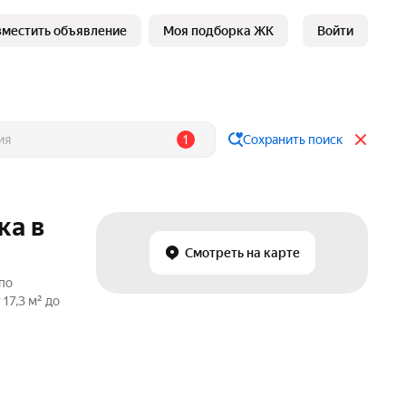
зместить объявление
Моя подборка ЖК
Войти
1
Сохранить поиск
ка в
Смотреть на карте
по
17,3 м² до