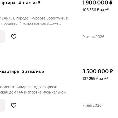
1 900 000
₽
вартира · 4 этаж из 5
105 556 ₽ за м²
4673 В городе - курорте Ессентуки, в
продается 1 ком.квартира В доме
хорошее расположение. Для инвестиций,
о просто огонь!! - Вся развитая
9 июня 2026
3 500 000
₽
 квартира · 3 этаж из 5
137 255 ₽ за м²
жимости "Альфа-Н" Адрес офиса:
дская, дом 14А (напротив музыкальной
в совершенно бесплатные! Код в базе
7 мая 2026