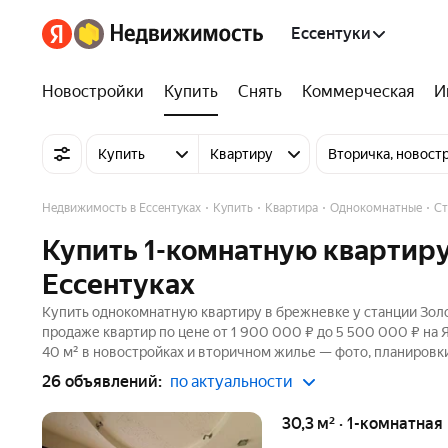
Ессентуки
Новостройки
Купить
Снять
Коммерческая
И
Купить
Квартиру
Вторичка, новост
Недвижимость в Ессентуках
Купить
Квартира
Однокомнатные
Ст
Купить 1-комнатную квартиру
Ессентуках
Купить однокомнатную квартиру в брежневке у станции Золо
продаже квартир по цене от 1 900 000 ₽ до 5 500 000 ₽ на
40 м² в новостройках и вторичном жилье — фото, планировки
26 объявлений:
по актуальности
30,3 м² · 1-комнатная