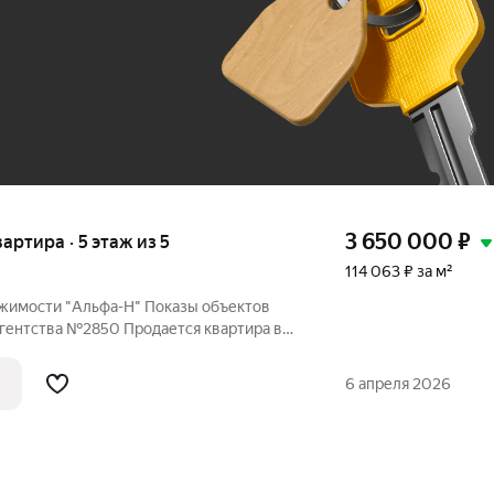
До 100 тыс. ₽
3 650 000
₽
вартира · 5 этаж из 5
114 063 ₽ за м²
ижимости "Альфа-Н" Показы объектов
агентства №2850 Продается квартира в
и! Район рынка "Стекляшка". Квартира в
структурой! Находится в шаговой
6 апреля 2026