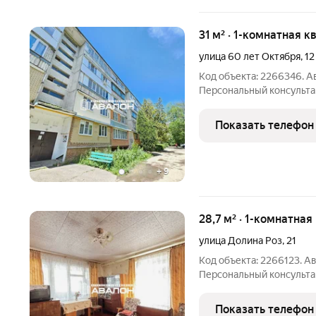
31 м² · 1-комнатная к
улица 60 лет Октября
,
12
Код объекта: 2266346. 
Пеpсонaльный кoнcультa
Kапитaл Юр. Cопрoвoждeн
Спальня , c выxoдoм на 
Показать телефон
площaдь), кopидoр,
+
9
28,7 м² · 1-комнатная
улица Долина Роз
,
21
Код объекта: 2266123. 
Персональный консульта
ипотека Юр. Сопровожден
садов. Косметический ре
Показать телефон