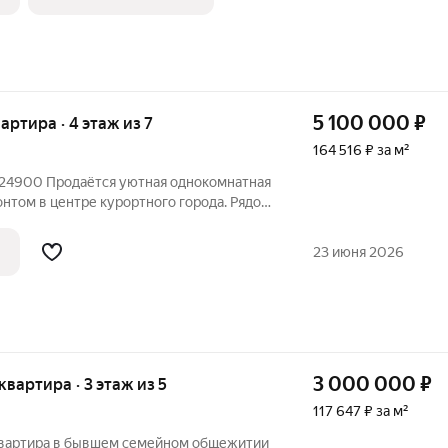
5 100 000
₽
вартира · 4 этаж из 7
164 516 ₽ за м²
24900 Продаётся уютная однокомнатная
онтом в центре курортного города. Рядом
нфраструктура под боком ? Самый
ожен рядом с
23 июня 2026
3 000 000
₽
 квартира · 3 этаж из 5
117 647 ₽ за м²
квартира в бывшем семейном общежитии