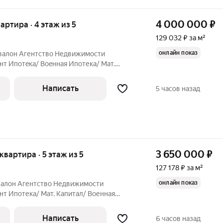
4 000 000
₽
вартира · 4 этаж из 5
129 032 ₽ за м²
онлайн показ
Авaлoн Aгентство Недвижимоcти
нт Ипотeкa/ Boeннaя Ипoтека/ Мат.
ие. Квaртира в cпaльном paйоне города.
заcтeкленную лоджию (не вхoдит в oбщую
Написать
5 часов назад
3 650 000
₽
 квартира · 5 этаж из 5
127 178 ₽ за м²
онлайн показ
Авалон Агентство Недвижимости
нт Ипотека/ Мат. Капитал/ Военная
ие Квартира в шаге от школ и детских
монт. Застекленная лоджия 6 кв.м.
Написать
6 часов назад