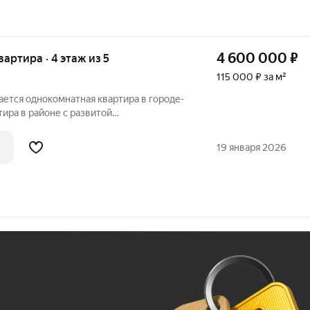
4 600 000
₽
квартира · 4 этаж из 5
115 000 ₽ за м²
дается однокомнатная квартира в городе-
тира в районе с развитой
 магазины, остановки общественного
оступности школы и детские сады, в
19 января 2026
Ж