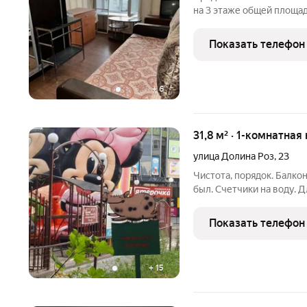
на 3 этаже общей площад
района города, здесь ес
проживания. Хорошая инф
Показать телефон
доступности начиная от
+
6
31,8 м² · 1-комнатная
улица Долина Роз
,
23
Чистота, порядок. Балко
был. Счетчики на воду.
Остается новый диван, 
старая, но функциональн
Показать телефон
+
15