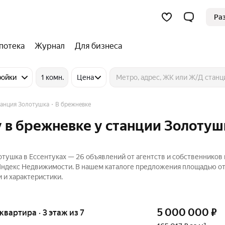
Ра
потека
Журнал
Для бизнеса
ройки
1 комн.
Цена
анция Золотушка
В брежневке
 в брежневке у станции Золотуш
тушка в Ессентуках — 26 объявлений от агентств и собственников 
 Яндекс Недвижимости. В нашем каталоге предложения площадью от 
 и характеристики.
5 000 000
₽
 квартира · 3 этаж из 7