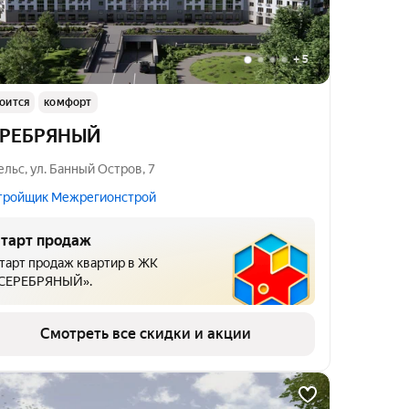
+
5
оится
комфорт
ЕРЕБРЯНЫЙ
ельс
,
ул. Банный Остров
,
7
тройщик Межрегионстрой
тарт продаж
тарт продаж квартир в ЖК
СЕРЕБРЯНЫЙ».
Смотреть все скидки и акции