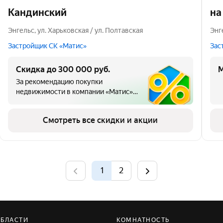
Кандинский
на
Энгельс
,
ул. Харьковская / ул. Полтавская
Энг
Застройщик СК «Матис»
Зас
Скидка до 300 000 руб.
М
За рекомендацию покупки
недвижимости в компании «Матис»
друзьям и знакомым, повторную
покупку жилья от компании «Матис»,
Смотреть все скидки и акции
а также молодоженам в течение
полугода после бракосочетания и
работникам бюджетной сферы
предоставляются скидки до 300000
руб.: 1-комнатные квартиры —
1
2
100000 руб., 2-комнатные квартиры
— 200000 руб., 3-комнатные
квартиры — 300000 руб.
ОБЛАСТИ
КОМНАТНОСТЬ