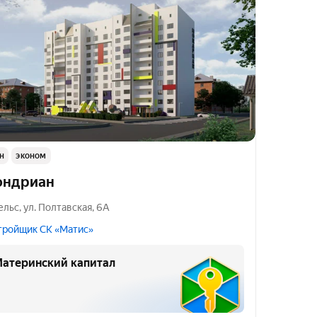
н
эконом
ндpиaн
ельс
,
ул. Полтавская
,
6А
тройщик СК «Матис»
атеринский капитал