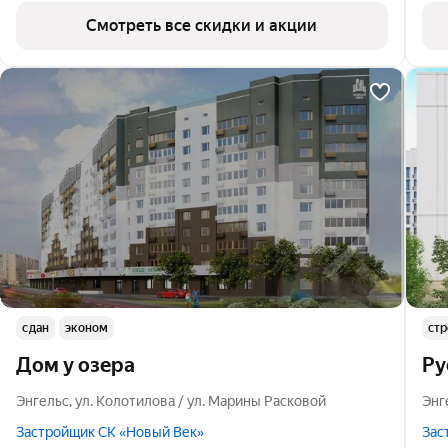
Смотреть все скидки и акции
сдан
эконом
стр
Дом у озера
Ру
Энгельс
,
ул. Колотилова / ул. Марины Расковой
Энг
Застройщик СК «Новый Век»
Зас