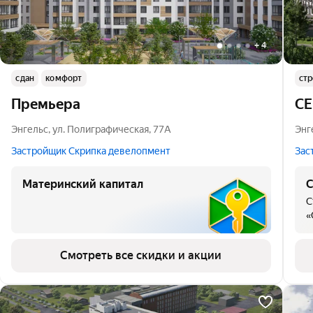
+
4
сдан
комфорт
стр
Премьера
С
Энгельс
,
ул. Полиграфическая
,
77А
Энг
Застройщик Скрипка девелопмент
Зас
Материнский капитал
С
С
«
Смотреть все скидки и акции