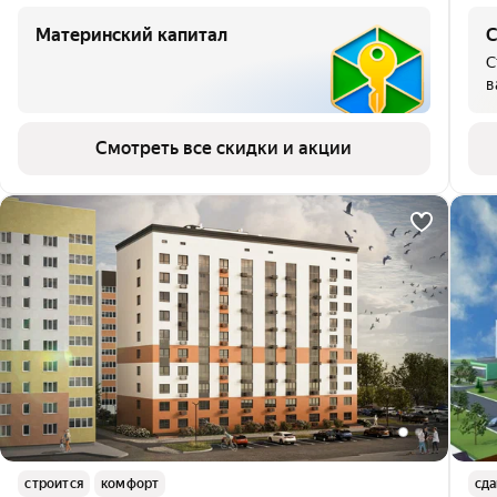
Материнский капитал
С
С
в
Смотреть все скидки и акции
строится
комфорт
сда