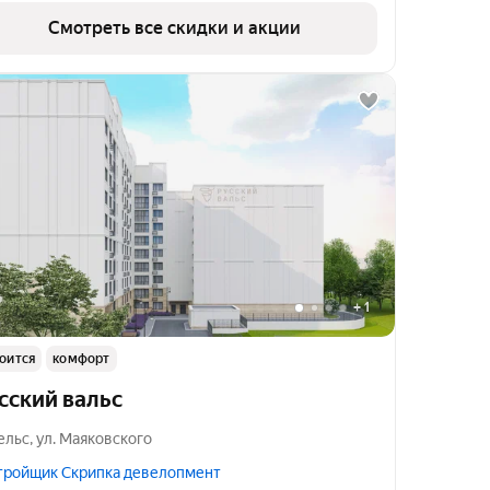
Смотреть все скидки и акции
+
1
оится
комфорт
сский вальс
ельс
,
ул. Маяковского
тройщик Скрипка девелопмент