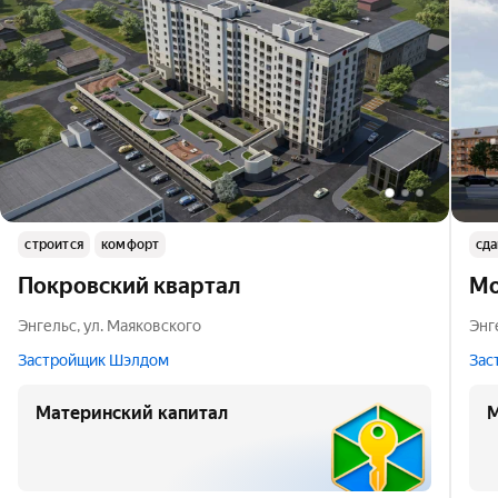
строится
комфорт
сда
Покровский квартал
Мo
Энгельс
,
ул. Маяковского
Энг
Застройщик Шэлдом
Зас
Материнский капитал
М