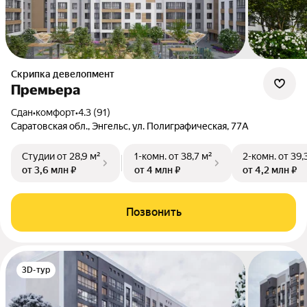
Скрипка девелопмент
Премьера
Сдан
•
комфорт
•
4.3 (91)
Саратовская обл., Энгельс, ул. Полиграфическая, 77А
Студии
от 28,9 м²
1-комн.
от 38,7 м²
2-комн.
от 39,
от 3,6 млн ₽
от 4 млн ₽
от 4,2 млн ₽
Позвонить
3D-тур