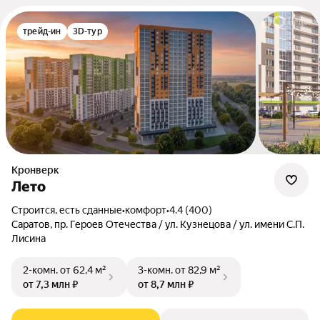
трейд-ин
3D-тур
Кронверк
Лето
Строится, есть сданные
•
комфорт
•
4.4 (400)
Саратов, пр. Героев Отечества / ул. Кузнецова / ул. имени С.П.
Лисина
2-комн.
от 62,4 м²
3-комн.
от 82,9 м²
от 7,3 млн ₽
от 8,7 млн ₽