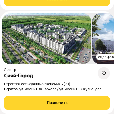
ещё 1 фот
Лесстр
Сияй-Город
Строится, есть сданные
•
эконом
•
4.6 (73)
Саратов, ул. имени С.Ф. Тархова / ул. имени Н.В. Кузнецова
Позвонить