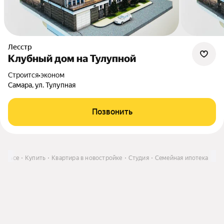
Лесстр
Клубный дом на Тулупной
Строится
•
эконом
Самара, ул. Тулупная
Позвонить
гельсе
Купить
Квартира в новостройке
Студия
Семейная ипотека