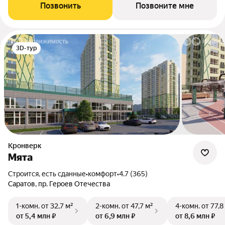
Позвонить
Позвоните мне
3D-тур
Кронверк
Мята
Строится, есть сданные
•
комфорт
•
4.7 (365)
Саратов, пр. Героев Отечества
1-комн.
от 32,7 м²
2-комн.
от 47,7 м²
4-комн.
от 77,8
от 5,4 млн ₽
от 6,9 млн ₽
от 8,6 млн ₽