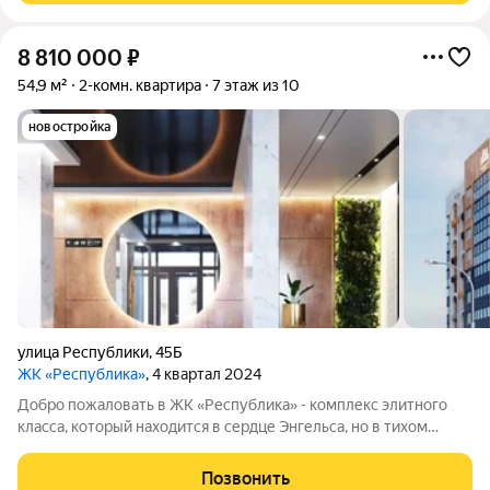
8 810 000
₽
54,9 м²
2-комн. квартира
7 этаж из 10
новостройка
улица Республики
,
45Б
ЖК «Республика»
, 4 квартал 2024
Добро пожаловать в ЖК «Республика» - комплекс элитного
класса, который находится в сердце Энгельса, но в тихом
районе, на пересечении улиц Петровская/Республики. В
шаговой доступности: детские сады, школы, торговый центр,
Позвонить