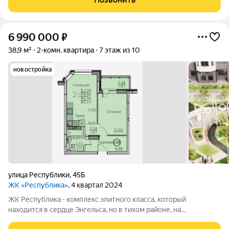
набережная и множество магазинов. А дома
6 990 000
₽
38,9 м²
2-комн. квартира
7 этаж из 10
новостройка
улица Республики
,
45Б
ЖК «Республика»
, 4 квартал 2024
ЖК Республика - комплекс элитного класса, который
находится в сердце Энгельса, но в тихом районе, на
пересечении улиц Петровская/Республики. В шаговой