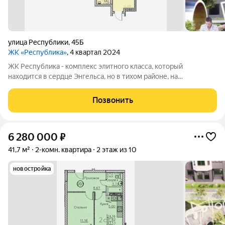
улица Республики
,
45Б
ЖК «Республика»
, 4 квартал 2024
ЖК Республика - комплекс элитного класса, который
находится в сердце Энгельса, но в тихом районе, на
пересечении улиц Петровская/Республики. В шаговой
доступности: детские сады, школы, торговый центр, пляж,
Позвонить
набережная и множество магазинов. А дома
6 280 000
₽
41,7 м²
2-комн. квартира
2 этаж из 10
новостройка