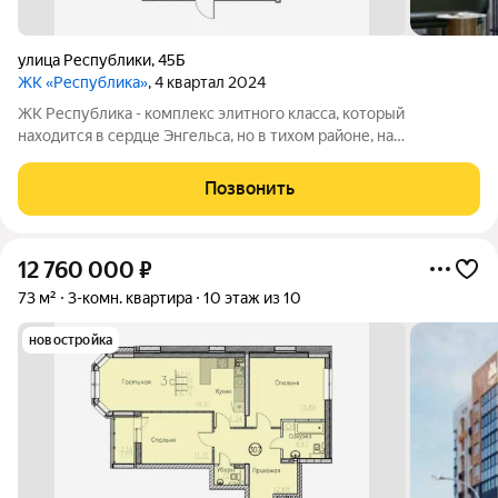
улица Республики
,
45Б
ЖК «Республика»
, 4 квартал 2024
ЖК Республика - комплекс элитного класса, который
находится в сердце Энгельса, но в тихом районе, на
пересечении улиц Петровская/Республики. В шаговой
доступности: детские сады, школы, торговый центр, пляж,
Позвонить
набережная и множество магазинов. А дома
12 760 000
₽
73 м²
3-комн. квартира
10 этаж из 10
новостройка