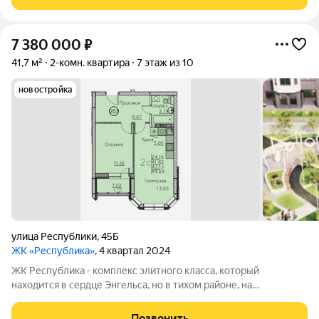
пляж, набережная и множество
7 380 000
₽
41,7 м²
2-комн. квартира
7 этаж из 10
новостройка
улица Республики
,
45Б
ЖК «Республика»
, 4 квартал 2024
ЖК Республика - комплекс элитного класса, который
находится в сердце Энгельса, но в тихом районе, на
пересечении улиц Петровская/Республики. В шаговой
доступности: детские сады, школы, торговый центр, пляж,
Позвонить