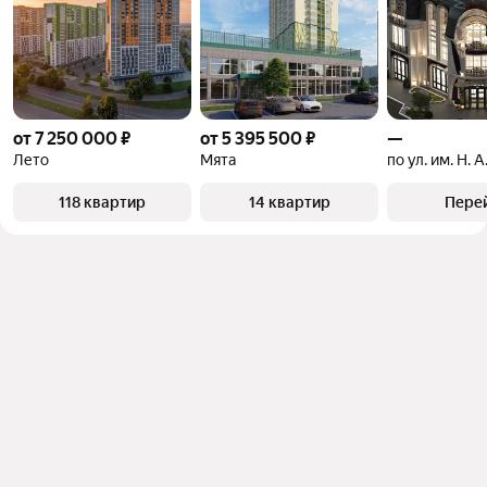
от 7 250 000 ₽
от 5 395 500 ₽
—
Лето
Мята
118 квартир
14 квартир
Пере