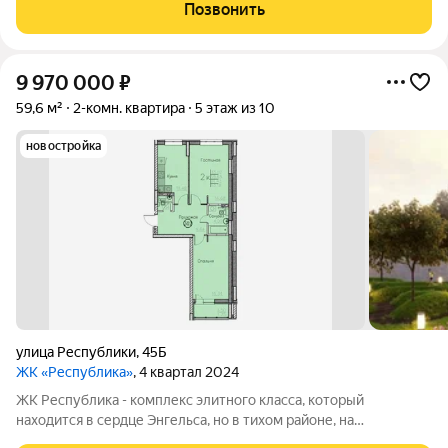
доступности: детские сады, школы, торговый центр, пляж,
Позвонить
набережная и множество магазинов. А дома
9 970 000
₽
59,6 м²
2-комн. квартира
5 этаж из 10
новостройка
улица Республики
,
45Б
ЖК «Республика»
, 4 квартал 2024
ЖК Республика - комплекс элитного класса, который
находится в сердце Энгельса, но в тихом районе, на
пересечении улиц Петровская/Республики. В шаговой