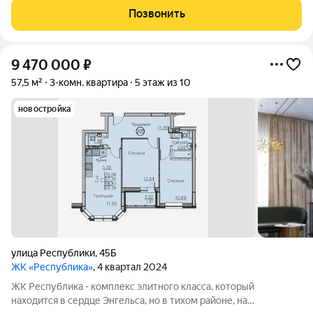
доступности: детские сады, школы, торговый центр, пляж,
Позвонить
набережная и множество магазинов. А дома
9 470 000
₽
57,5 м²
3-комн. квартира
5 этаж из 10
новостройка
улица Республики
,
45Б
ЖК «Республика»
, 4 квартал 2024
ЖК Республика - комплекс элитного класса, который
находится в сердце Энгельса, но в тихом районе, на