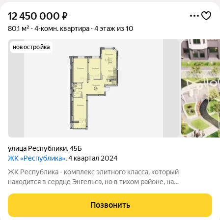
12 450 000
₽
80,1 м²
4-комн. квартира
4 этаж из 10
новостройка
улица Республики
,
45Б
ЖК «Республика»
, 4 квартал 2024
ЖК Республика - комплекс элитного класса, который
находится в сердце Энгельса, но в тихом районе, на
пересечении улиц Петровская/Республики. В шаговой
доступности: детские сады, школы, торговый центр, пляж,
Позвонить
набережная и множество магазинов. А дома