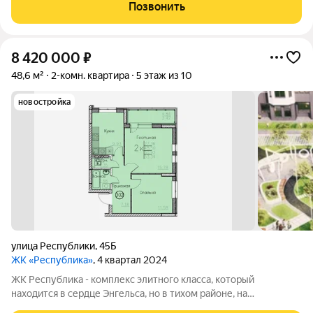
доступности: детские сады, школы, торговый центр, пляж,
Позвонить
набережная и множество магазинов. А дома
8 420 000
₽
48,6 м²
2-комн. квартира
5 этаж из 10
новостройка
улица Республики
,
45Б
ЖК «Республика»
, 4 квартал 2024
ЖК Республика - комплекс элитного класса, который
находится в сердце Энгельса, но в тихом районе, на
пересечении улиц Петровская/Республики. В шаговой