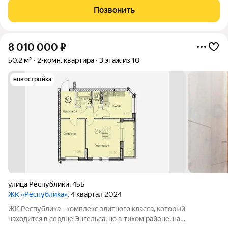
доступности: детские сады, школы, торговый центр, пляж,
Позвонить
набережная и множество магазинов. А дома
8 010 000
₽
50,2 м²
2-комн. квартира
3 этаж из 10
новостройка
улица Республики
,
45Б
ЖК «Республика»
, 4 квартал 2024
ЖК Республика - комплекс элитного класса, который
находится в сердце Энгельса, но в тихом районе, на