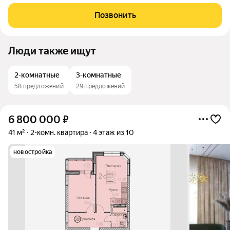
пересечении улиц Петровская/Республики. В шаговой
доступности: детские сады, школы, торговый центр, пляж,
Позвонить
набережная и множество магазинов. А дома
Люди также ищут
2-комнатные
3-комнатные
58 предложений
29 предложений
6 800 000
₽
41 м²
2-комн. квартира
4 этаж из 10
новостройка