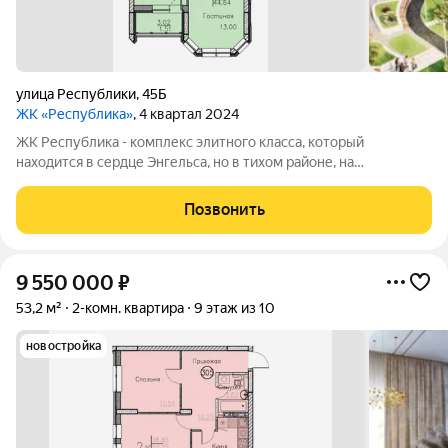
улица Республики
,
45Б
ЖК «Республика»
, 4 квартал 2024
ЖК Республика - комплекс элитного класса, который
находится в сердце Энгельса, но в тихом районе, на
пересечении улиц Петровская/Республики. В шаговой
доступности: детские сады, школы, торговый центр, пляж,
Позвонить
набережная и множество магазинов. А дома
9 550 000
₽
53,2 м²
2-комн. квартира
9 этаж из 10
новостройка