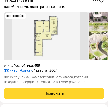
13 340 000
₽
80,1 м²
4-комн. квартира
8 этаж из 10
новостройка
улица Республики
,
45Б
ЖК «Республика»
, 4 квартал 2024
ЖК Республика - комплекс элитного класса, который
находится в сердце Энгельса, но в тихом районе, на
пересечении улиц Петровская/Республики. В шаговой
доступности: детские сады, школы, торговый центр, пляж,
Позвонить
набережная и множество магазинов. А дома