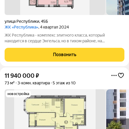
улица Республики
,
45Б
ЖК «Республика»
, 4 квартал 2024
ЖК Республика - комплекс элитного класса, который
находится в сердце Энгельса, но в тихом районе, на
пересечении улиц Петровская/Республики. В шаговой
доступности: детские сады, школы, торговый центр, пляж,
Позвонить
набережная и множество магазинов. А дома
11 940 000
₽
73 м²
3-комн. квартира
5 этаж из 10
новостройка