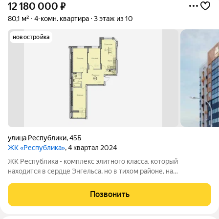
12 180 000
₽
80,1 м²
4-комн. квартира
3 этаж из 10
новостройка
улица Республики
,
45Б
ЖК «Республика»
, 4 квартал 2024
ЖК Республика - комплекс элитного класса, который
находится в сердце Энгельса, но в тихом районе, на
пересечении улиц Петровская/Республики. В шаговой
доступности: детские сады, школы, торговый центр, пляж,
Позвонить
набережная и множество магазинов. А дома