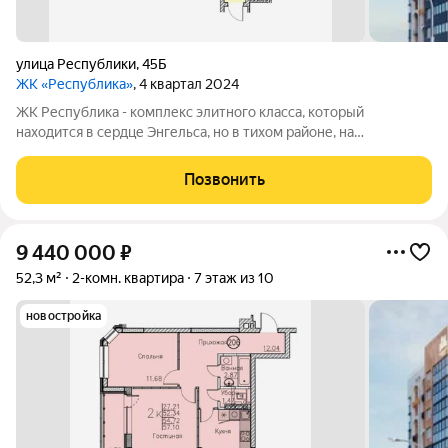
улица Республики
,
45Б
ЖК «Республика»
, 4 квартал 2024
ЖК Республика - комплекс элитного класса, который
находится в сердце Энгельса, но в тихом районе, на
пересечении улиц Петровская/Республики. В шаговой
доступности: детские сады, школы, торговый центр, пляж,
Позвонить
набережная и множество магазинов. А дома
9 440 000
₽
52,3 м²
2-комн. квартира
7 этаж из 10
новостройка