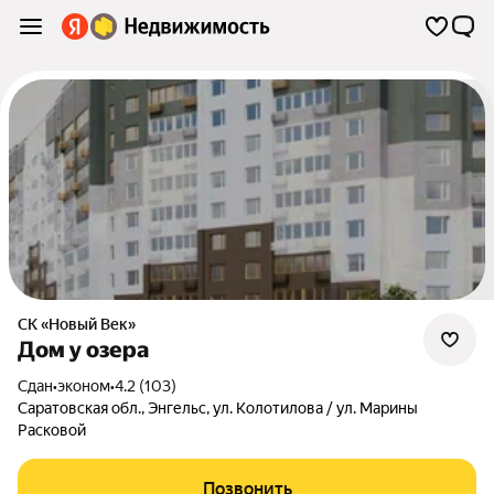
СК «Новый Век»
Дом у озера
Сдан
•
эконом
•
4.2 (103)
Саратовская обл.
,
Энгельс
,
ул. Колотилова / ул. Марины
Расковой
Позвонить