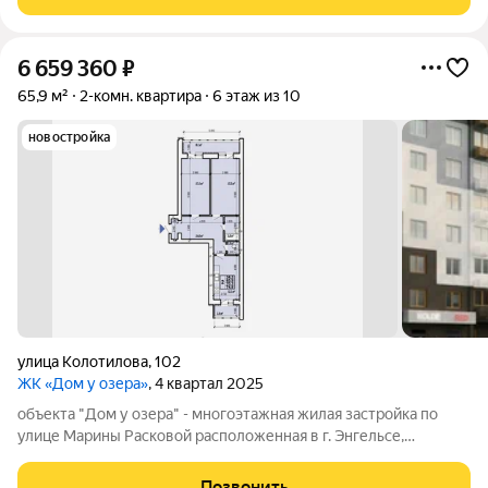
лаконичные формы, яркие акценты,
6 659 360
₽
65,9 м²
2-комн. квартира
6 этаж из 10
новостройка
улица Колотилова
,
102
ЖК «Дом у озера»
, 4 квартал 2025
объекта "Дом у озера" - многоэтажная жилая застройка по
улице Марины Расковой расположенная в г. Энгельсе,
представляющая собой 10-ти этажный кирпичный жилой дом с
лаконичным фасадом, выдержанным в единой колористике.
Позвонить