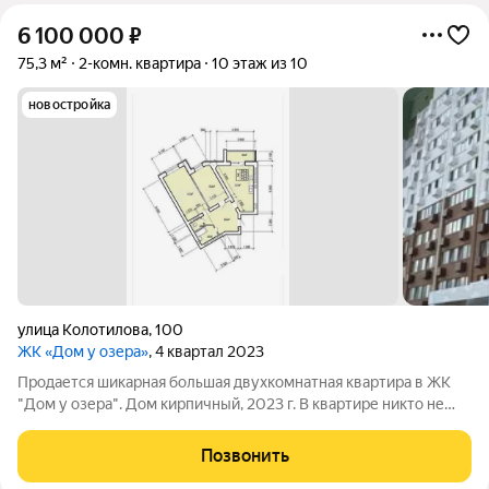
6 100 000
₽
75,3 м²
2-комн. квартира
10 этаж из 10
новостройка
улица Колотилова
,
100
ЖК «Дом у озера»
, 4 квартал 2023
Продается шикарная большая двухкомнатная квартира в ЖК
"Дом у озера". Дом кирпичный, 2023 г. В квартире никто не
жил. Выполнена предчистовая отделка, осталось осуществить
ремонт по собственному вкусу, стены и полы уже выровнены,
Позвонить
электрика разведена.