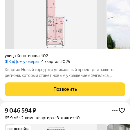
улица Колотилова
,
102
ЖК «Дом у озера»
, 4 квартал 2025
Квартал Новый город это уникальный проект для нашего
региона, который станет новым украшением Энгельса.
Квартал представляет собой разноуровневую застройку:
современные дизайны фасадов, функциональные планировки,
Позвонить
лаконичные формы, яркие акценты,
9 046 594
₽
65,9 м²
2-комн. квартира
3 этаж из 10
новостройка