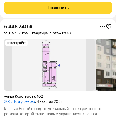
Квартал представляет собой разноуровневую застройку:
современные дизайны фасадов, функциональные планировки,
Позвонить
лаконичные формы, яркие акценты,
6 448 240
₽
59,8 м²
2-комн. квартира
5 этаж из 10
новостройка
улица Колотилова
,
102
ЖК «Дом у озера»
, 4 квартал 2025
Квартал Новый город это уникальный проект для нашего
региона, который станет новым украшением Энгельса.