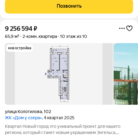
лаконичным фасадом, выдержанным в единой колористике.
Позвонить
Ещё одним несомненным
9 256 594
₽
65,9 м²
2-комн. квартира
10 этаж из 10
новостройка
улица Колотилова
,
102
ЖК «Дом у озера»
, 4 квартал 2025
Квартал Новый город это уникальный проект для нашего
региона, который станет новым украшением Энгельса.