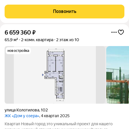
Квартал представляет собой разноуровневую застройку:
современные дизайны фасадов, функциональные планировки,
Позвонить
лаконичные формы, яркие акценты,
6 659 360
₽
65,9 м²
2-комн. квартира
2 этаж из 10
новостройка
улица Колотилова
,
102
ЖК «Дом у озера»
, 4 квартал 2025
Квартал Новый город это уникальный проект для нашего