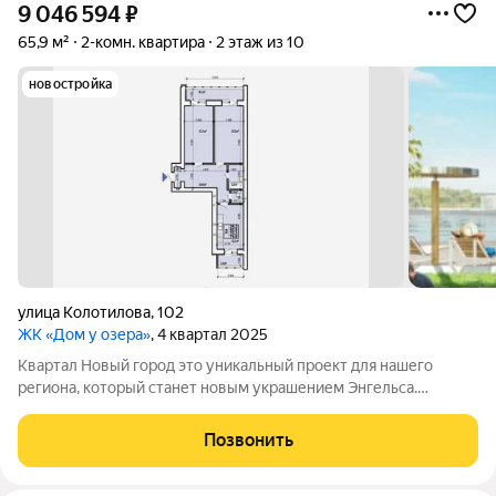
9 046 594
₽
65,9 м²
2-комн. квартира
2 этаж из 10
новостройка
улица Колотилова
,
102
ЖК «Дом у озера»
, 4 квартал 2025
Квартал Новый город это уникальный проект для нашего
региона, который станет новым украшением Энгельса.
Квартал представляет собой разноуровневую застройку:
современные дизайны фасадов, функциональные планировки,
Позвонить
лаконичные формы, яркие акценты,