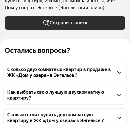
Купить квартиру, 2-комн., возможна ипотека, ЖК:
Дом у озера в Энгельсе (Энгельсский район)
Сохранить поиск
Остались вопросы?
Сколько двухкомнатных квартир в продаже в
ЖК «Дом у озера» в Энгельсе ?
На Яндекс Недвижимости в продаже в ЖК «Дом у 
озера» в Энгельсе 50 двухкомнатных квартир, из 
Как выбрать свою лучшую двухкомнатную
квартиру?
них 50 объявлений от агентств
Чтобы купить 2-комнатную квартиру в ипотеку в 
ЖК «Дом у озера», воспользуйтесь тепловой 
Сколько стоит купить двухкомнатную
квартиру в ЖК «Дом у озера» в Энгельсе ?
картой для оценки инфраструктуры и 
транспортной доступности в выбранном районе в 