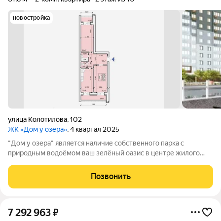
новостройка
улица Колотилова
,
102
ЖК «Дом у озера»
, 4 квартал 2025
"Дом у озера" является наличие собственного парка с
природным водоёмом ваш зелёный оазис в центре жилого
комплекса! Летом будет особенно приятно провести время с
книгой возле озера в уютном месте комплекса. Здесь время
Позвонить
приобретает особую ценность.
7 292 963
₽