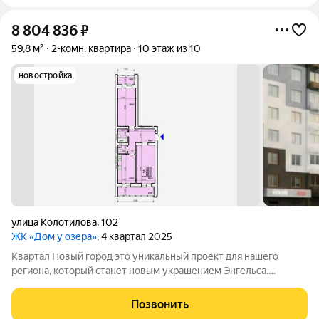
8 804 836
₽
59,8 м²
2-комн. квартира
10 этаж из 10
новостройка
улица Колотилова
,
102
ЖК «Дом у озера»
, 4 квартал 2025
Квартал Новый город это уникальный проект для нашего
региона, который станет новым украшением Энгельса.
Квартал представляет собой разноуровневую застройку:
современные дизайны фасадов, функциональные планировки,
Позвонить
лаконичные формы, яркие акценты,