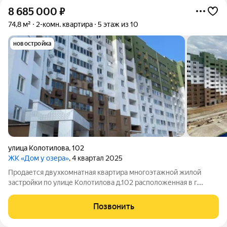
8 685 000
₽
74,8 м²
2-комн. квартира
5 этаж из 10
новостройка
улица Колотилова
,
102
ЖК «Дом у озера»
, 4 квартал 2025
Продается двухкомнатная квартира многоэтажной жилой
застройки по улице Колотилова д.102 расположенная в г.
Энгельсе, представляющая собой 10-ти этажный кирпичный
жилой дом с лаконичным фасадом, выдержанным в единой
Позвонить
колористике. Несомненным