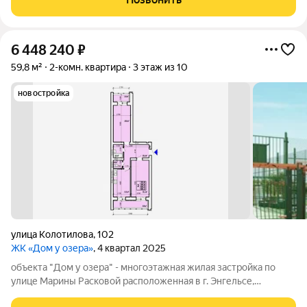
Ещё одним несомненным
6 448 240
₽
59,8 м²
2-комн. квартира
3 этаж из 10
новостройка
улица Колотилова
,
102
ЖК «Дом у озера»
, 4 квартал 2025
объекта "Дом у озера" - многоэтажная жилая застройка по
улице Марины Расковой расположенная в г. Энгельсе,
представляющая собой 10-ти этажный кирпичный жилой дом с