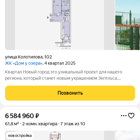
улица Колотилова
,
102
ЖК «Дом у озера»
, 4 квартал 2025
Квартал Новый город это уникальный проект для нашего
региона, который станет новым украшением Энгельса.
Квартал представляет собой разноуровневую застройку:
современные дизайны фасадов, функциональные планировки,
Позвонить
лаконичные формы, яркие акценты,
6 584 960
₽
61,8 м²
2-комн. квартира
7 этаж из 10
новостройка