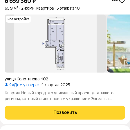
6 659 360
₽
65,9 м²
2-комн. квартира
5 этаж из 10
новостройка
улица Колотилова
,
102
ЖК «Дом у озера»
, 4 квартал 2025
Квартал Новый город это уникальный проект для нашего
региона, который станет новым украшением Энгельса.
Квартал представляет собой разноуровневую застройку:
современные дизайны фасадов, функциональные планировки,
Позвонить
лаконичные формы, яркие акценты,