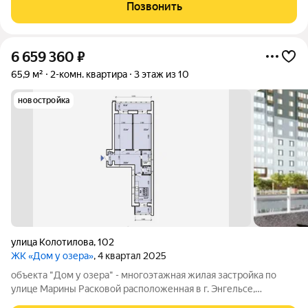
лаконичным фасадом, выдержанным в единой колористике.
Позвонить
Ещё одним несомненным
6 659 360
₽
65,9 м²
2-комн. квартира
3 этаж из 10
новостройка
улица Колотилова
,
102
ЖК «Дом у озера»
, 4 квартал 2025
объекта "Дом у озера" - многоэтажная жилая застройка по
улице Марины Расковой расположенная в г. Энгельсе,
представляющая собой 10-ти этажный кирпичный жилой дом с