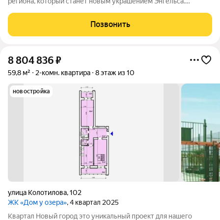
региона, который станет новым украшением Энгельса.
Квартал представляет собой разноуровневую застройку:
современные дизайны фасадов, функциональные планировки,
Позвонить
лаконичные формы, яркие акценты,
8 804 836
₽
59,8 м²
2-комн. квартира
8 этаж из 10
новостройка
улица Колотилова
,
102
ЖК «Дом у озера»
, 4 квартал 2025
Квартал Новый город это уникальный проект для нашего