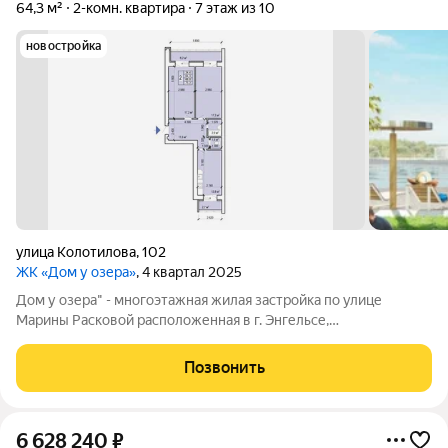
64,3 м²
2-комн. квартира
7 этаж из 10
новостройка
улица Колотилова
,
102
ЖК «Дом у озера»
, 4 квартал 2025
Дом у озера" - многоэтажная жилая застройка по улице
Марины Расковой расположенная в г. Энгельсе,
представляющая собой 10-ти этажный кирпичный жилой дом с
лаконичным фасадом, выдержанным в единой колористике.
Позвонить
Ещё одним несомненным достоинством жилого
6 628 240
₽