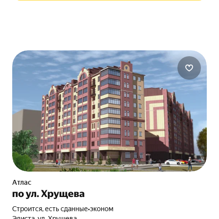
Атлас
по ул. Хрущева
Строится, есть сданные
•
эконом
Элиста, ул. Хрущева