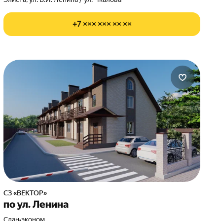
+7 ××× ××× ×× ××
СЗ «ВЕКТОР»
по ул. Ленина
Сдан
•
эконом