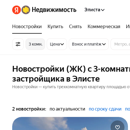
Элиста
Новостройки
Купить
Снять
Коммерческая
И
3 комн.
Цена
Взнос и платёж
Новостройки (ЖК) с 3-комна
застройщика в Элисте
Новостройки — купить трехкомнатную квартиру площадью от 
2 новостройки:
по актуальности
по сроку сдачи
по