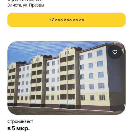
Элиста, ул. Правды
+7 ××× ××× ×× ××
Стройинвест
в 5 мкр.