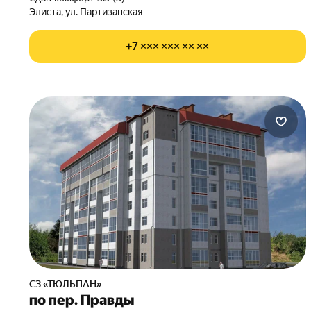
Элиста, ул. Партизанская
+7 ××× ××× ×× ××
СЗ «ТЮЛЬПАН»
по пер. Правды