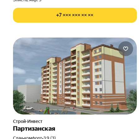
+7 ××× ××× ×× ××
Строй-Инвест
Партизанская
Сдан
•
комфорт
•
3.9 (3)