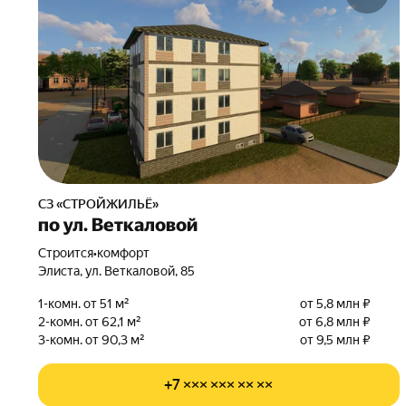
СЗ «СТРОЙЖИЛЬЁ»
по ул. Веткаловой
Строится
•
комфорт
Элиста, ул. Веткаловой, 85
1-комн. от 51 м²
от 5,8 млн ₽
2-комн. от 62,1 м²
от 6,8 млн ₽
3-комн. от 90,3 м²
от 9,5 млн ₽
+7 ××× ××× ×× ××