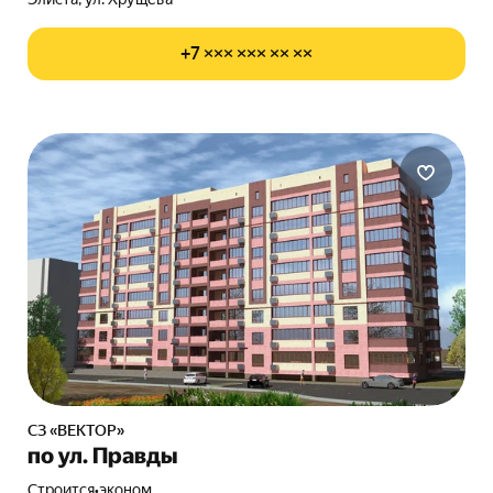
+7 ××× ××× ×× ××
СЗ «ВЕКТОР»
по ул. Правды
Строится
•
эконом