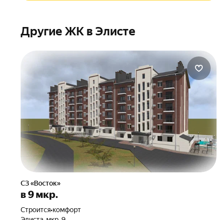
Другие ЖК в Элисте
СЗ «Восток»
в 9 мкр.
Строится
•
комфорт
Элиста, мкр. 9