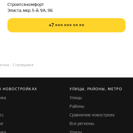
Строится
•
комфорт
Элиста, мкр. 5-й, 9А, 9Б
+7 ××× ××× ×× ××
атные
Строящиеся
В НОВОСТРОЙКАХ
УЛИЦЫ, РАЙОНЫ, МЕТРО
ика
Улицы
Районы
сс
Сравнение новостроек
ке
Все регионы
ика
Улицы