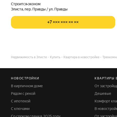
Строится
•
эконом
Элиста, пер. Правды / ул. Правды
+7 ××× ××× ×× ××
Недвижимость в Элисте
Купить
Квартира в новостройке
Трехкомн
НОВОСТРОЙКИ
КВАРТИРЫ 
В кирпичном доме
От застройщ
Рядом с рекой
Дешевые
С ипотекой
Комфорт кла
С ключами
В новострой
Со сроком сдачи в 2025 году
От застройщ