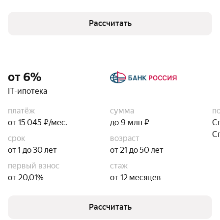
Рассчитать
от 6%
IT-ипотека
платёж
сумма
п
от 15 045 ₽/мес.
до 9 млн ₽
С
С
срок
возраст
от 1 до 30 лет
от 21 до 50 лет
первый взнос
стаж
от 20,01%
от 12 месяцев
Рассчитать