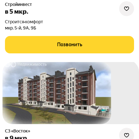
Стройинвест
в 5 мкр.
Строится
•
комфорт
мкр. 5-й
,
9А
,
9Б
Позвонить
СЗ «Восток»
в 9 мкр.