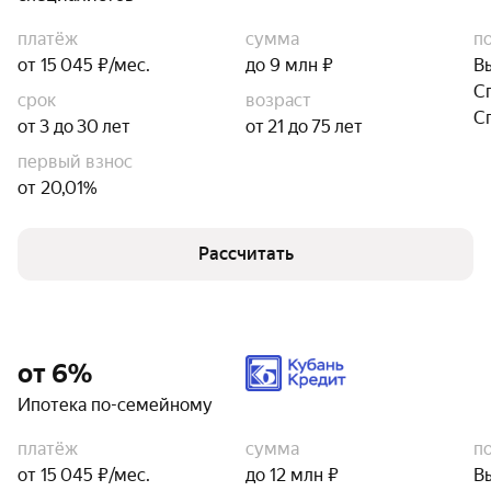
платёж
сумма
п
от 15 045 ₽/мес.
до 9 млн ₽
В
С
срок
возраст
С
от 3 до 30 лет
от 21 до 75 лет
первый взнос
от 20,01%
Рассчитать
от 6%
Ипотека по-семейному
платёж
сумма
п
от 15 045 ₽/мес.
до 12 млн ₽
В