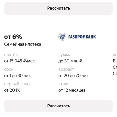
Рассчитать
от 6%
Семейная ипотека
платёж
сумма
п
от 15 045 ₽/мес.
до 30 млн ₽
В
С
срок
возраст
С
от 1 до 30 лет
от 20 до 70 лет
первый взнос
стаж
от 20,1%
от 12 месяцев
Рассчитать