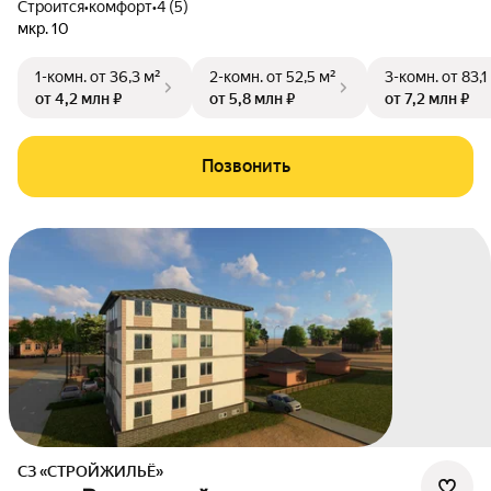
Строится
•
комфорт
•
4 (5)
мкр. 10
1-комн.
от 36,3 м²
2-комн.
от 52,5 м²
3-комн.
от 83,1
от 4,2 млн ₽
от 5,8 млн ₽
от 7,2 млн ₽
Позвонить
СЗ «СТРОЙЖИЛЬЁ»