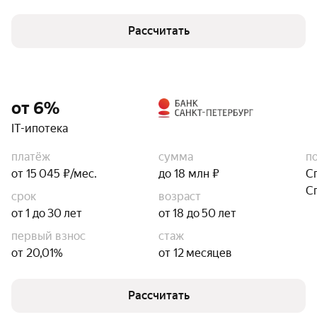
Рассчитать
от 6%
IT-ипотека
платёж
сумма
п
от 15 045 ₽/мес.
до 18 млн ₽
С
С
срок
возраст
от 1 до 30 лет
от 18 до 50 лет
первый взнос
стаж
от 20,01%
от 12 месяцев
Рассчитать