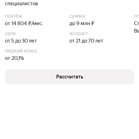
специалистов
платёж
сумма
п
от 14 804 ₽/мес.
до 9 млн ₽
С
В
срок
возраст
от 5 до 30 лет
от 21 до 70 лет
первый взнос
от 20,1%
Рассчитать