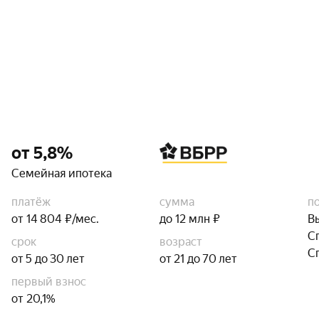
от 5,8%
Семейная ипотека
платёж
сумма
п
от 14 804 ₽/мес.
до 12 млн ₽
В
С
срок
возраст
С
от 5 до 30 лет
от 21 до 70 лет
первый взнос
от 20,1%