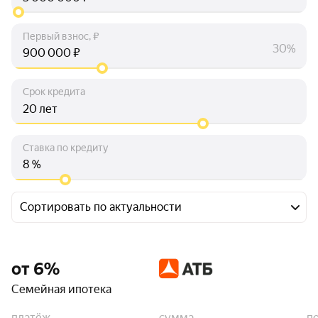
Первый взнос, ₽
30%
₽
Срок кредита
лет
Ставка по кредиту
%
Сортировать по актуальности
от 6%
Семейная ипотека
платёж
сумма
п