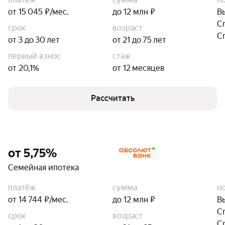
от 15 045 ₽/мес.
до 12 млн ₽
В
С
срок
возраст
С
от 3 до 30 лет
от 21 до 75 лет
первый взнос
стаж
от 20,1%
от 12 месяцев
Рассчитать
от 5,75%
Семейная ипотека
платёж
сумма
п
от 14 744 ₽/мес.
до 12 млн ₽
В
С
срок
возраст
С