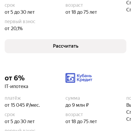
С
срок
возраст
С
от 5 до 30 лет
от 18 до 75 лет
первый взнос
от 20,1%
Рассчитать
от 6%
IT-ипотека
платёж
сумма
п
от 15 045 ₽/мес.
до 9 млн ₽
В
С
срок
возраст
С
от 5 до 30 лет
от 18 до 75 лет
первый взнос