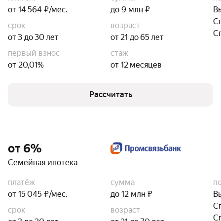
от 14 564 ₽/мес.
до 9 млн ₽
В
С
срок
возраст
С
от 3 до 30 лет
от 21 до 65 лет
первый взнос
стаж
от 20,01%
от 12 месяцев
Рассчитать
от 6%
Семейная ипотека
платёж
сумма
п
от 15 045 ₽/мес.
до 12 млн ₽
В
С
срок
возраст
С