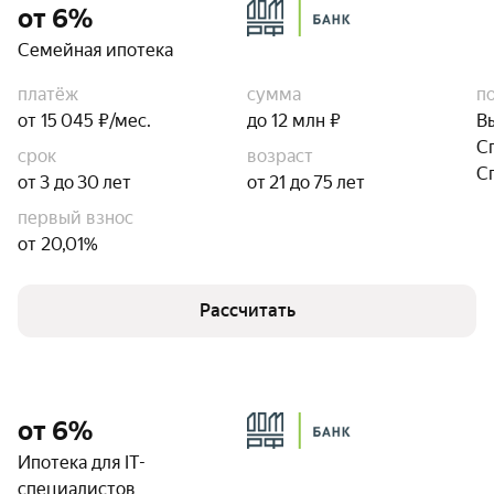
от 6%
Семейная ипотека
платёж
сумма
п
от 15 045 ₽/мес.
до 12 млн ₽
В
С
срок
возраст
С
от 3 до 30 лет
от 21 до 75 лет
первый взнос
от 20,01%
Рассчитать
от 6%
Ипотека для IT-
специалистов