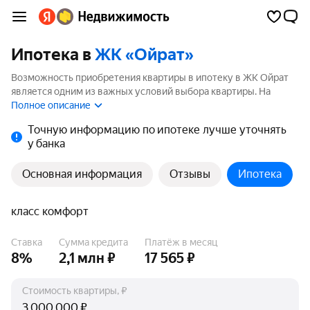
Ипотека в
ЖК «Ойрат»
Возможность приобретения квартиры в ипотеку в ЖК Ойрат
является одним из важных условий выбора квартиры. На
странице мы собрали программы кредитования банков для
Полное описание
покупки квартиры в ипотеку от 3.5%.
Точную информацию по ипотеке лучше уточнять
у банка
Основная информация
Отзывы
Ипотека
класс комфорт
Ставка
Сумма кредита
Платёж в месяц
8%
2,1 млн ₽
17 565 ₽
Стоимость квартиры, ₽
₽