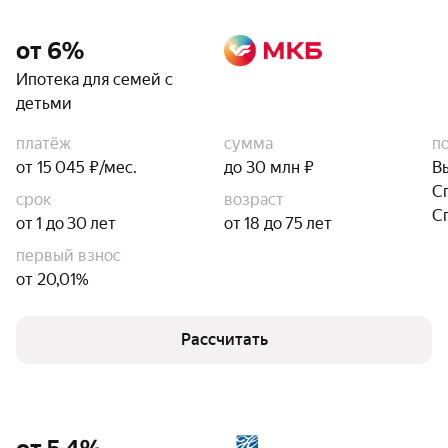
от 6%
Ипотека для семей с
детьми
платёж
сумма
п
от 15 045 ₽/мес.
до 30 млн ₽
В
С
срок
возраст
С
от 1 до 30 лет
от 18 до 75 лет
первый взнос
от 20,01%
Рассчитать