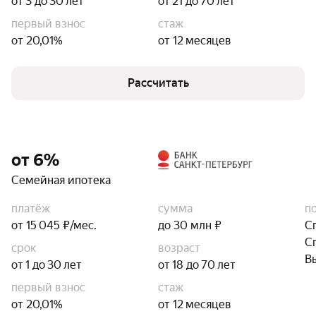
от 3 до 30 лет
от 21 до 70 лет
первый взнос
стаж
от 20,01%
от 12 месяцев
Рассчитать
от 6%
Семейная ипотека
платёж
сумма
п
от 15 045 ₽/мес.
до 30 млн ₽
С
С
срок
возраст
В
от 1 до 30 лет
от 18 до 70 лет
первый взнос
стаж
от 20,01%
от 12 месяцев