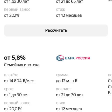
от 1 до 30 лет
от 21 до 65 лет
первый взнос
стаж
от 20,1%
от 12 месяцев
Рассчитать
от 5,8%
Семейная ипотека
платёж
сумма
п
от 14 804 ₽/мес.
до 12 млн ₽
С
С
срок
возраст
В
от 1 до 30 лет
от 21 до 70 лет
первый взнос
стаж
от 20,01%
от 12 месяцев