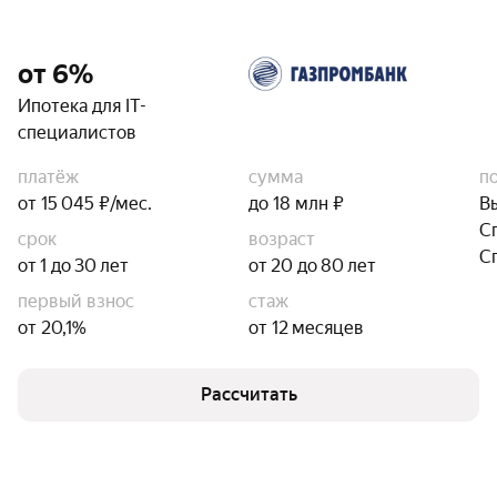
от 6%
Ипотека для IT-
специалистов
платёж
сумма
п
от 15 045 ₽/мес.
до 18 млн ₽
В
С
срок
возраст
С
от 1 до 30 лет
от 20 до 80 лет
первый взнос
стаж
от 20,1%
от 12 месяцев
Рассчитать