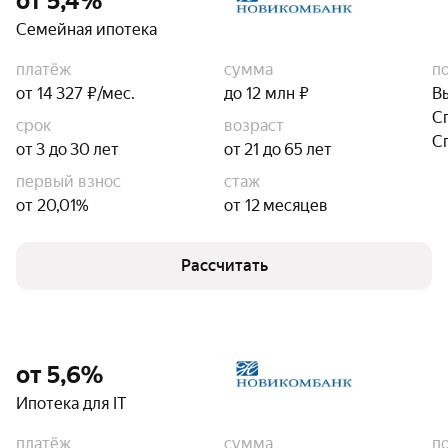
от 5,4%
Семейная ипотека
платёж
сумма
п
от 14 327 ₽/мес.
до 12 млн ₽
В
С
срок
возраст
С
от 3 до 30 лет
от 21 до 65 лет
первый взнос
стаж
от 20,01%
от 12 месяцев
Рассчитать
от 5,6%
Ипотека для IT
платёж
сумма
п