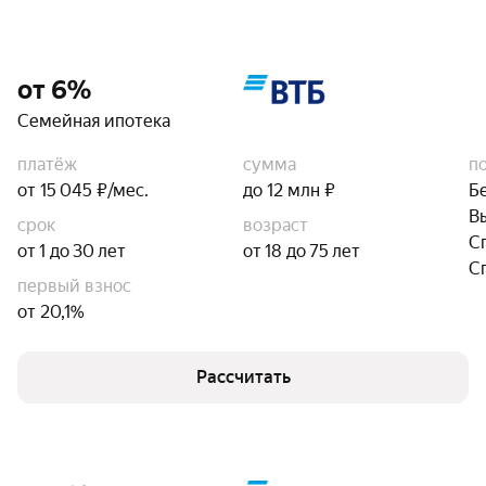
от 6%
Семейная ипотека
платёж
сумма
п
от 15 045 ₽/мес.
до 12 млн ₽
Б
В
срок
возраст
С
от 1 до 30 лет
от 18 до 75 лет
С
первый взнос
от 20,1%
Рассчитать