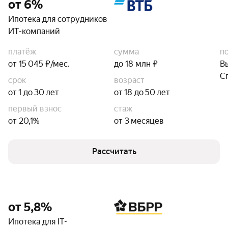
от 6%
Ипотека для сотрудников
ИТ-компаний
платёж
сумма
п
от 15 045 ₽/мес.
до 18 млн ₽
В
С
срок
возраст
от 1 до 30 лет
от 18 до 50 лет
первый взнос
стаж
от 20,1%
от 3 месяцев
Рассчитать
от 5,8%
Ипотека для IT-