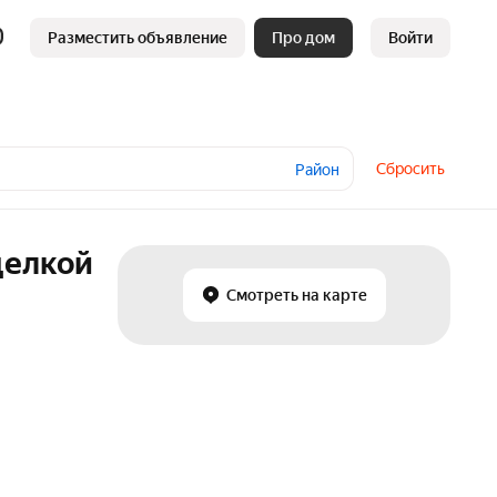
Разместить объявление
Про дом
Войти
Сбросить
Район
делкой
Смотреть на карте