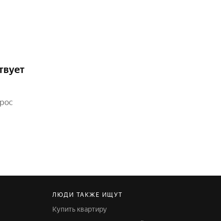
твует
прос
ЛЮДИ ТАКЖЕ ИЩУТ
Купить квартиру