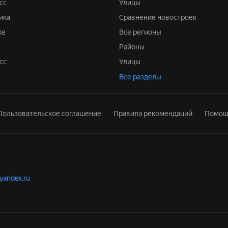
сс
Улицы
ика
Сравнение новостроек
ке
Все регионы
Районы
сс
Улицы
Все разделы
Пользовательское соглашение
Правила рекомендаций
Помощ
.yandex.ru