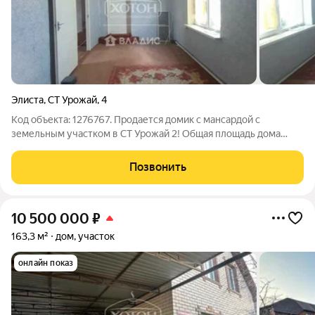
Элиста
,
СТ Урожай
,
4
Код объекта: 1276767. Продается домик с мансардой с
земельным участком в СТ Урожай 2! Общая площадь дома
85м2 Общая площадь земельного участка 13сот Состояние
жилое, пригодно для проживания. Дом оформлен как жилой,
Позвонить
городская прописка Паровое
10 500 000
₽
163,3 м²
дом, участок
онлайн показ