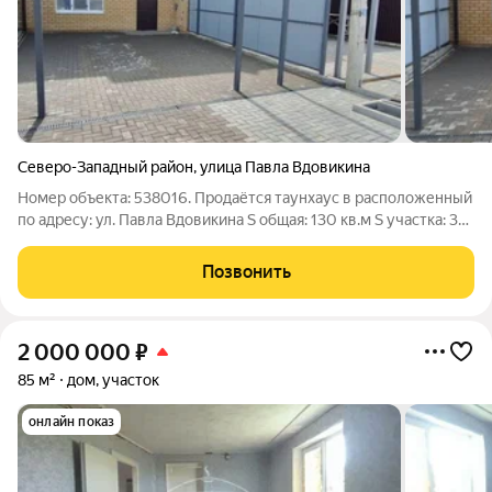
Северо-Западный район
,
улица Павла Вдовикина
Номер объекта: 538016. Продаётся таунхаус в расположенный
по адресу: ул. Павла Вдовикина S общая: 130 кв.м S участка: 3
сотки 2020 год строительства; Стены из кирпича; Выполнен
евроремонт; Все коммуникации. Показы день в день! Звоните!
Позвонить
При
2 000 000
₽
85 м²
дом, участок
онлайн показ