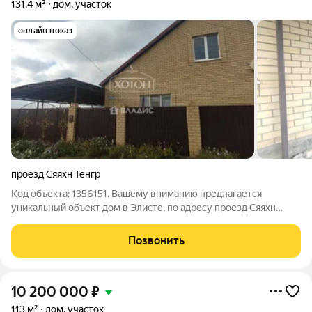
131,4 м²
дом, участок
онлайн показ
проезд Сяяхн Тенгр
Код объекта: 1356151. Вашему вниманию предлагается
уникальный объект дом в Элисте, по адресу проезд Сяяхн
Тенгр. Это идеальный выбор для тех, кто ценит комфорт и уют.
Дом построен в 2014 году из кирпича, что гарантирует его
Позвонить
надёжность и
10 200 000
₽
113 м²
дом, участок