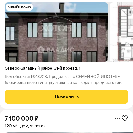
онлайн показ
Северо-Западный район
,
31-й проезд
,
1
Код объекта: 1648723. Продаётся по СЕМЕЙНОЙ ИПОТЕКЕ
блокированного типа двуэтажный коттедж в предчистовой
отделке с отоплением в г. Элиста, идеально подходящий для
комфортного проживания! Этот современный кирпичный дом
Позвонить
общей площадью 115 кв. м
7 100 000
₽
120 м²
дом, участок