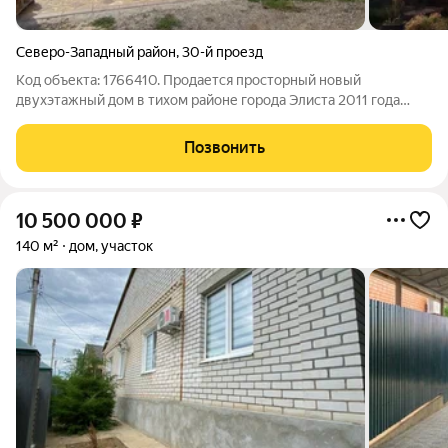
Северо-Западный район
,
30-й проезд
Код объекта: 1766410. Продается просторный новый
двухэтажный дом в тихом районе города Элиста 2011 года
постройки имеется 2 входа в дом с отдельными своими
удобствами - что удобно для заселения двух семей (молодых
Позвонить
семей с родителями) в хорошем
10 500 000
₽
140 м²
дом, участок