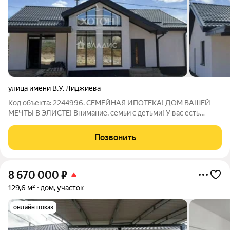
улица имени В.У. Лиджиева
Код объекта: 2244996. СЕМЕЙНАЯ ИПОТЕКА! ДОМ ВАШЕЙ
МЕЧТЫ В ЭЛИСТЕ! Внимание, семьи с детьми! У вас есть
уникальная возможность построить идеальное гнездо для
своей семьи в новом доме по программе «Семейная ипотека»
Позвонить
(от 6%). Готовый дом ждет своих
8 670 000
₽
129,6 м²
дом, участок
онлайн показ