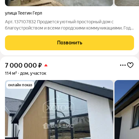
улица Теегин Герл
Арт. 137107832 Продается уютный просторный дом с
благоустройством и всеми городскими коммуникациями. Год
постройки: 1999 Во дворе расположены: Дом 140 кв.м
Помещение 50 кв.м, можно оборудовать под летнюю кухню,
Позвонить
баню В доме расположены Гостиная
7 000 000
₽
114 м²
дом, участок
онлайн показ