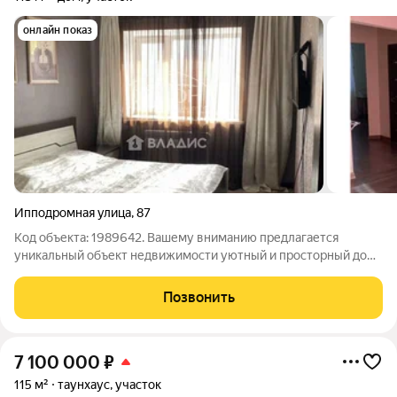
онлайн показ
Ипподромная улица
,
87
Код объекта: 1989642. Вашему вниманию предлагается
уникальный объект недвижимости уютный и просторный дом
в Элисте, расположенный по адресу: Ипподромная улица, 87.
Это идеальное место для комфортной жизни, построенное в
Позвонить
2014 году и выполненное из
7 100 000
₽
115 м²
таунхаус, участок