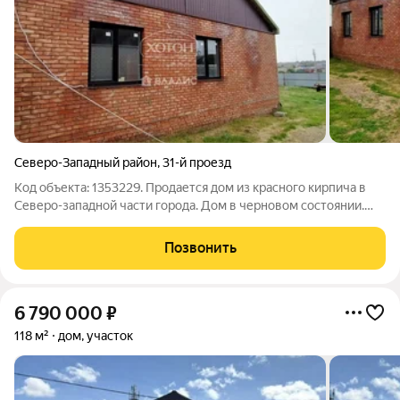
Северо-Западный район
,
31-й проезд
Код объекта: 1353229. Продается дом из красного кирпича в
Северо-западной части города. Дом в черновом состоянии.
110 КВ.м. 2018г п. 3 небольшие спальни, зал, кухня, топочная и
с/у. Фундамент армированный, стены из шлакоблока,
Позвонить
утепление УРСА,
6 790 000
₽
118 м²
дом, участок