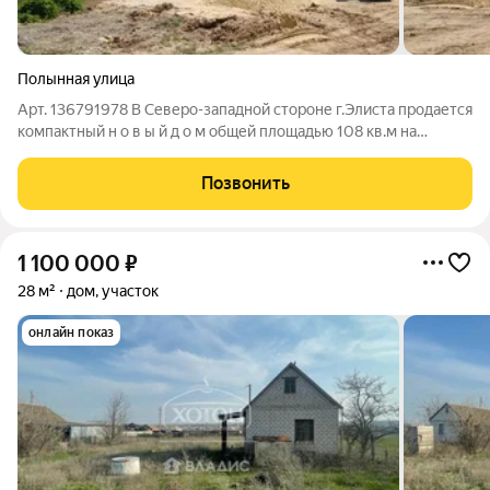
Полынная улица
Арт. 136791978 В Северо-западной стороне г.Элиста продается
компактный н о в ы й д о м общей площадью 108 кв.м на
земельном участке 3 сотки. Двухскатная конструкция крыши с
металлическим настилом под черепицу установлена по верху
Позвонить
армопояса,
1 100 000
₽
28 м²
дом, участок
онлайн показ