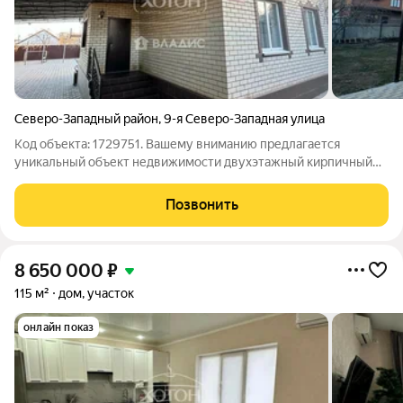
Северо-Западный район
,
9-я Северо-Западная улица
Код объекта: 1729751. Вашему вниманию предлагается
уникальный объект недвижимости двухэтажный кирпичный
дом в Элисте, расположенный по адресу: 9-я Северо-Западная
улица, Северо-Западный район. Это идеальное место для тех,
Позвонить
кто ищет комфортное жильё в
8 650 000
₽
115 м²
дом, участок
онлайн показ