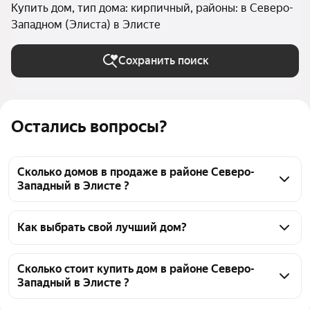
Купить дом, тип дома: кирпичный, районы: в Северо-
Западном (Элиста) в Элисте
Сохранить поиск
Остались вопросы?
Сколько домов в продаже в районе Северо-
Западный в Элисте ?
На Яндекс Недвижимости в продаже в районе 
Северо-Западный в Элисте 85 домов, из них 1 
Как выбрать свой лучший дом?
объявление от собственников, 84 объявления от 
Чтобы купить кирпичный дом в районе Северо-
агентств
Западный, воспользуйтесь тепловой картой для 
Сколько стоит купить дом в районе Северо-
Западный в Элисте ?
оценки инфраструктуры и транспортной 
доступности в выбранном районе в районе Северо-
Цена за квадратный метр
22 500 — 160 075 ₽