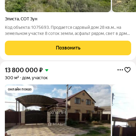
Элиста
,
СОТ Зун
Код объекта: 1075693. Продается садовый дом 28 кв.м.. на
земельном участке 8 соток земли, асфальт рядом, свет в дрме
есть, бассеин, назначение: жилое, прописка городская, все в
собственности
Позвонить
13 800 000
₽
300 м²
дом, участок
онлайн показ