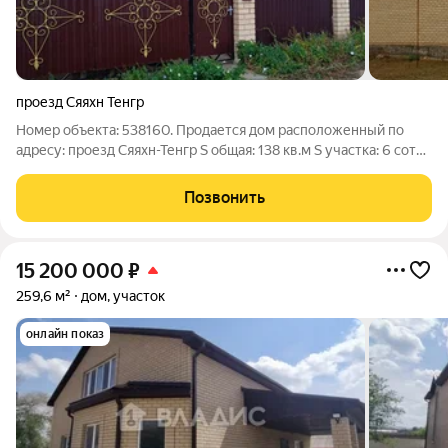
проезд Сяяхн Тенгр
Номер объекта: 538160. Продается дом расположенный по
адресу: проезд Сяяхн-Тенгр S общая: 138 кв.м S участка: 6 соток
2015 год постройки; 3 спальник, зал, кухня, раздельный
санузел; Стены-шлакоблок, облицовка-глубокинский кирпич,
Позвонить
кровля-деревянное
15 200 000
₽
259,6 м²
дом, участок
онлайн показ