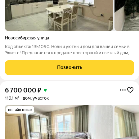
Новосибирская улица
Код объекта: 1351090. Новый уютный дом для вашей семьи в
Элисте! Предлагается к продаже просторный и светлый дом,
построенный в 2022 году на тихой Новосибирской улице. Это
идеальный вариант для тех, кто ценит комфорт, уединение и
Позвонить
хочет жить в
6 700 000
₽
119,1 м²
дом, участок
онлайн показ