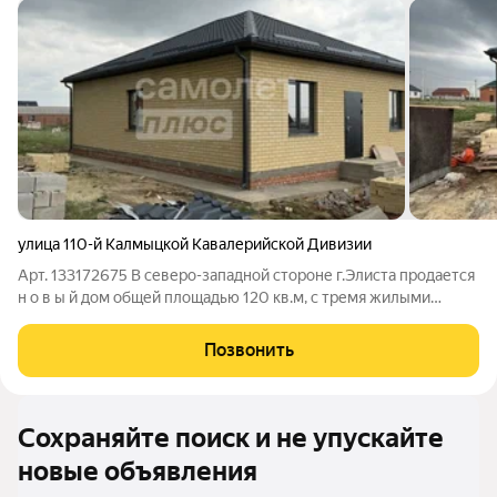
улица 110-й Калмыцкой Кавалерийской Дивизии
Арт. 133172675 В северо-западной стороне г.Элиста продается
н о в ы й дом общей площадью 120 кв.м, с тремя жилыми
комнатами, одна из них с гардеробной, кухней-гостиной с
выходом на террасу, прихожей, коридором, совместной
Позвонить
сан.узловой комнатой.
Сохраняйте поиск и не упускайте
новые объявления