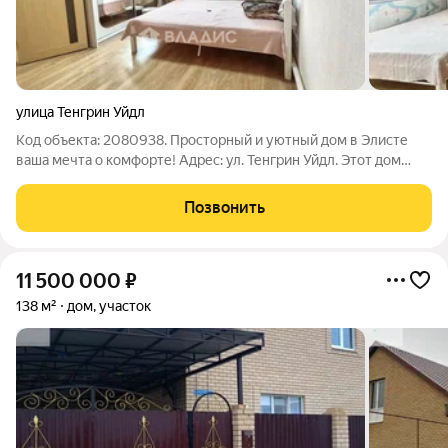
улица Тенгрин Уйдл
Код объекта: 2080938. Просторный и уютный дом в Элисте
ваша мечта о комфорте! Адрес: ул. Тенгрин Уйдл. Этот дом
идеальное место для тех, кто ценит спокойствие и уют, но не
хочет отказываться от городских удобств! Основные
Позвонить
характеристики: -
11 500 000
₽
138 м²
дом, участок