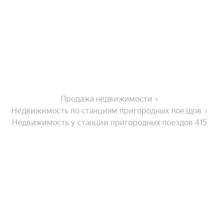
Продажа недвижимости
Недвижимость по станциям пригородных поездов
Недвижимость у станции пригородных поездов 415 
км
Города-миллионники
Москва
Санкт-Петербург