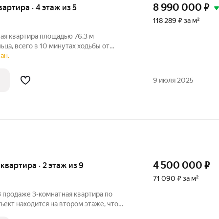
8 990 000
₽
вартира · 4 этаж из 5
118 289 ₽ за м²
ая квартира площадью 76,3 м
ьца, всего в 10 минутах ходьбы от
ектов. Удобное расположение
ан.
оступ к городской больнице №1,
пусу университета,
9 июля 2025
4 500 000
₽
я квартира · 2 этаж из 9
71 090 ₽ за м²
В продаже 3-комнатная квартира по
ъект находится на втором этаже, что
 для семей с маленькими детьми и