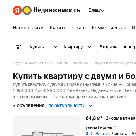
Елец
Новостройки
Купить
Снять
Коммерческая
И
Купить
Квартиру
Вторичка, новост
Недвижимость в Ельце
Купить
Квартира
С двумя и более санузла
Купить квартиру с двумя и б
Купить квартиру с двумя и более санузлами в Ельце — 3 объя
1 450 000 ₽ до 8 990 000 ₽ на Яндекс Недвижимости. В наше
вторичном жилье — фото, планировки и характеристики.
3 объявления:
по актуальности
64,8 м² · 3-комнатна
улица Героев
,
1
ЖК «Эльта»
, 2 квартал 2