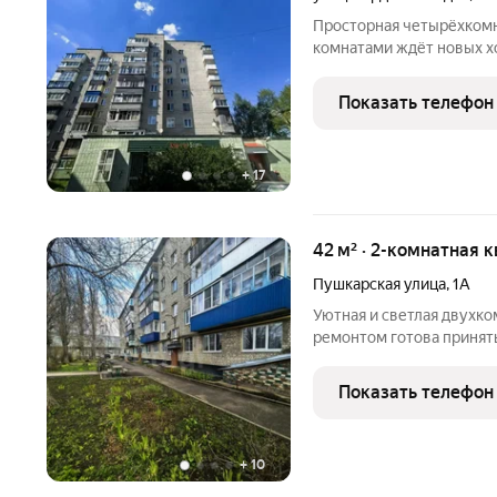
Просторная четырёхкомн
комнатами ждёт новых х
встретит большая кухня 
прекрасным видом и доп
Показать телефон
установлены пластиковы
+
17
42 м² · 2-комнатная 
Пушкарская улица
,
1А
Уютная и светлая двухко
ремонтом готова принят
в шаговой доступности 
транспорта, детский сад,
Показать телефон
смежные это
+
10