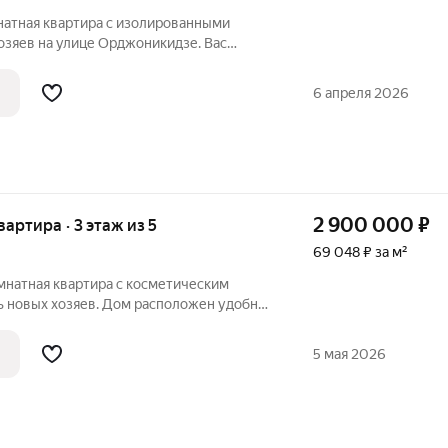
атная квартира с изолированными
озяев на улице Орджоникидзе. Вас
9,6 м, вместительная лоджия с
олнительный балкон. В квартире
6 апреля 2026
е окна,
2 900 000
₽
квартира · 3 этаж из 5
69 048 ₽ за м²
мнатная квартира с косметическим
ь новых хозяев. Дом расположен удобно:
магазины, остановка общественного
 школа и сквер для прогулок. Комнаты
5 мая 2026