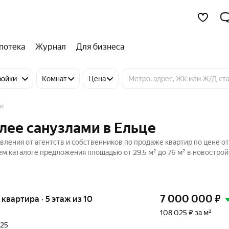
потека
Журнал
Для бизнеса
ройки
Комнат
Цена
ми
олее санузлами в Ельце
вления от агентств и собственников по продаже квартир по цене от
м каталоге предложения площадью от 29,5 м² до 76 м² в новострой
7 000 000
₽
я квартира · 5 этаж из 10
108 025 ₽ за м²
025