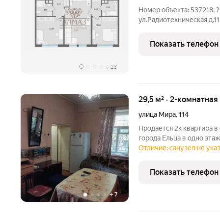
Номер объекта: 537218. 
ул.Радиотехническая д.11 Евро-3ку квартира 
этаже 10ти этажного моно
Показать телефон
+
23
29,5 м² · 2-комнатная
улица Мира
,
114
Продается 2к квартира в
города Ельца в одно этаж
отдельный. Общая площад
Отличие: санузел не указ
4,5 м. В квартире устано
канализации
Показать телефон
+
7