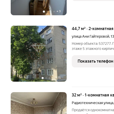
+
3
44,7 м² · 2-комнатна
улица Ани Гайтеровой
,
1
Номер объекта: 537277. 
этаже 5 этажного кирпич
13.Одна комната проходна
санузел совмещённый. Кв
Показать телефон
на
+
15
32 м² · 1-комнатная к
Радиотехническая улица
Продаётся однокомнатна