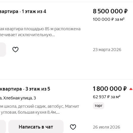
8 500 000
₽
вартира · 1 этаж из 4
100 000 ₽ за м²
ая квартира площадью 85 м расположена
еспечивает исключительную
 В пешей доступности находятся
пус университета, судебные участки, а
23 марта 2026
ля
1 800 000
₽
 квартира · 3 этаж из 5
62 937 ₽ за м²
а
,
Хлебная улица
,
3
торг
м школа, детский садик, автобус, Магнит
 угловая, большая кухня 8,4м,
 санузел с водонагревателем,
одвальное помещение Один взрослый
Написать в чат
26 июля 2026
ие