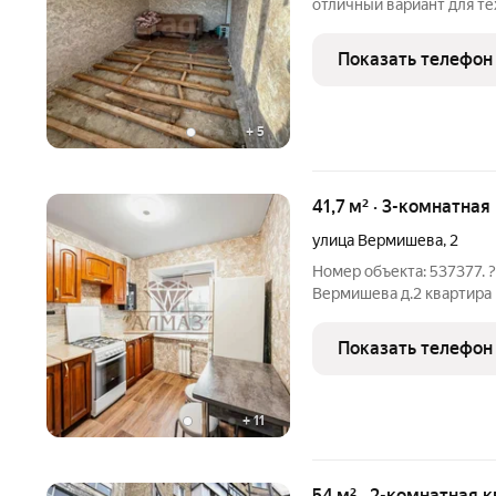
отличный вариант для тех
квартире уже начат ремонт
уникальная возможность 
Показать телефон
спланировать
+
5
41,7 м² · 3-комнатная
улица Вермишева
,
2
Номер объекта: 537377. 
Вермишева д.2 квартира расположена на 4 этаже ???? Общ.пл. 41,7
кв.м., жилая 26 кв.м., кухня 6 кв.м. В квартире заменено
отопление, натянуты пот
Показать телефон
+
11
54 м² · 2-комнатная 