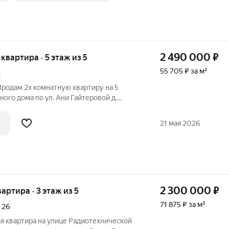
2 490 000
₽
я квартира · 5 этаж из 5
55 705 ₽ за м²
3
Продам 2х комнатную квартиру на 5
ного дома по ул. Ани Гайтеровой д.
я, вторая изолировая, есть кладовка,
артира не угловая, теплая, окна выходят
21 мая 2026
2 300 000
₽
вартира · 3 этаж из 5
71 875 ₽ за м²
,
26
я квартира на улице Радиотехнической