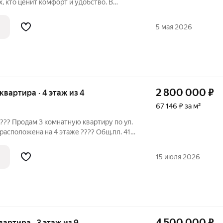
, кто ценит комфорт и удобство. В
, а это значит, что у вас есть
завершить его по своему вкусу:
5 мая 2026
2 800 000
₽
 квартира · 4 этаж из 4
67 146 ₽ за м²
???? Продам 3 комнатную квартиру по ул.
олки, окна пластик, хорошая входная
15 июля 2026
4 500 000
₽
квартира · 3 этаж из 9