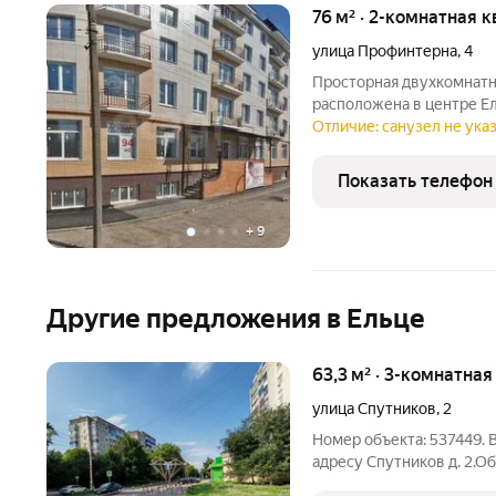
76 м² · 2-комнатная к
улица Профинтерна
,
4
Просторная двухкомнатн
расположена в центре Ел
основных городских объ
Отличие: санузел не указ
обеспечивает быстрый д
судебным участкам, кор
Показать телефон
+
9
Другие предложения в Ельце
63,3 м² · 3-комнатна
улица Спутников
,
2
Номер объекта: 537449. 
адресу Спутников д. 2.Об
является преимуществом