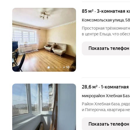
85 м² · 3-комнатная к
Комсомольская улица
,
58
Просторная трёхкомнатн
в центре Ельца, что об
повседневную удобство.
городская больница, кор
Показать телефон
также сквер и стадион д
+
16
28,6 м² · 1-комнатная
микрорайон Хлебная Баз
Район Хлебная база, рядо
и Пятерочка, квартира не
совмещенный просторный
застекленный балкон, п
Показать телефон
собственник, соседи тих