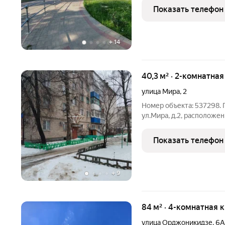
пожилых людей. Комнаты
Показать телефон
проходные зоны.
+
14
40,3 м² · 2-комнатна
улица Мира
,
2
Номер объекта: 537298. 
ул.Мира, д.2, расположе
дома, общей площадью.40
раздельный,горячая вода
Показать телефон
хорошо развитом
+
9
84 м² · 4-комнатная 
улица Орджоникидзе
,
6А