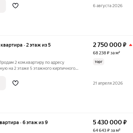
 изолированные, что исключает
6 августа 2026
2 750 000
₽
я квартира · 2 этаж из 5
68 238 ₽ за м²
торг
Продам 2 ком.квартиру по адресу
нную на 2 этаже 5 этажного кирпичного
,3 кв.м., комнаты смежные, санузел
 от колонки. Квартира находится в
21 апреля 2026
5 430 000
₽
квартира · 6 этаж из 9
64 643 ₽ за м²