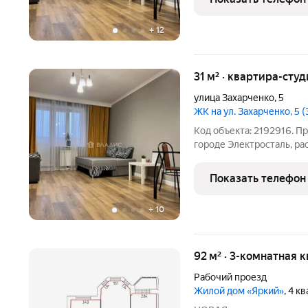
дизайнерский
+
12
31 м² · квартира-студ
улица Захарченко
,
5
ЖК на ул. Захарченко, 5
Код объекта: 2192916. Пр
городе Электросталь, ра
Захарченко, 5. Квартира
2015 года постройки. Общ
Показать телефон
квартире выполнен
+
10
92 м² · 3-комнатная 
Рабочий проезд
Жилой дом «Яркий»
, 4 к