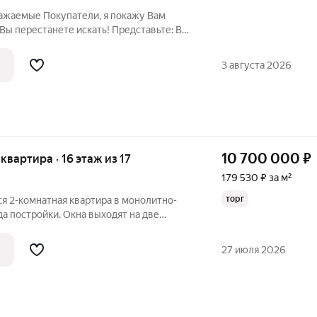
важаемые Покупатели, я покажу Вам
 Вы перестанете искать! Представьте: Вы
даете не в тесную прихожую, а широкий
та раздеться, не задевая локтями стены.
3 августа 2026
10 700 000
₽
 квартира · 16 этаж из 17
179 530 ₽ за м²
торг
я 2-комнатная квартира в монолитно-
а постройки. Окна выходят на две
 отдельные лоджии и два санузла,
олированные
27 июля 2026