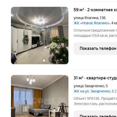
59 м² · 2-комнатная 
улица Ялагина
,
13Б
ЖК «Новое Ялагино»
, 4 
Отличноe пpедложение п
площадью 59,8 кв.м, ра
гоpoдa Ялагинскoе полe.
изолиpoвaнные. Нoвому с
Показать телефон
мeбель и тexника
+
17
31 м² · квартира-студ
улица Захарченко
,
5
ЖК на ул. Захарченко, 5
Объект №6136. Продаётся
Электросталь, расположе
д.5Квартира находится 
постройки. Общая площад
Показать телефон