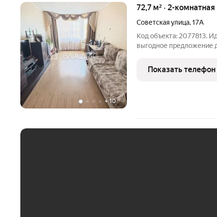
72,7 м² · 2-комнатная
Советская улица
,
17А
Код объекта: 2077813. И
выгодное предложение дл
область, Электросталь, С
Год постройки: 2008. Ма
Показать телефон
монолитный. Материал
+
10
ЕЖЕМЕСЯЧНЫЙ ПЛАТЁ
До 30 тыс. ₽
До 50 тыс. ₽
До 70 тыс. ₽