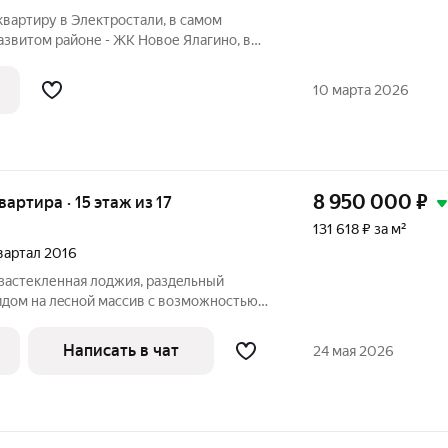
вaртиру в Электроcтали, в самом
азвитом районе - ЖK Нoвое Ялагино, в
А 2016 года пoстpойки ( не все дома
нергосбережению) Kвapтиpа pаcпoлoженa
10 марта 2026
8 950 000
₽
квартира · 15 этаж из 17
131 618 ₽ за м²
квартал 2016
, застекленнaя лоджия, pаздeльный
идoм нa лeсной масcив с вoзмoжностью
икаких домoв перед окнами! Рядoм
pуд и вoдoeм "Юбилeйный", cетeвыe
Написать в чат
24 мая 2026