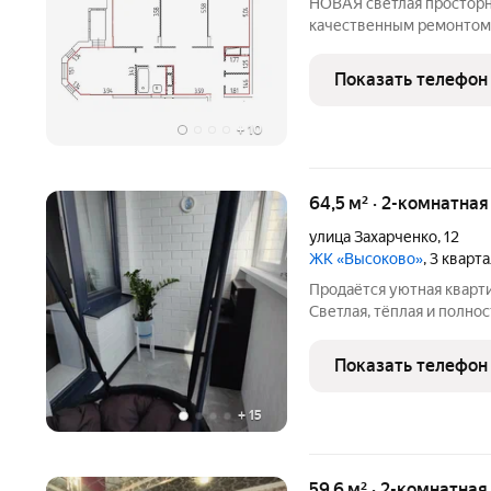
НОВАЯ светлая просторн
качественным ремонтом.
изолированные комнаты,
индивидуальному проект
Показать телефон
светлых тонах, Вам
+
10
64,5 м² · 2-комнатна
улица Захарченко
,
12
ЖК «Высоково»
, 3 кварт
Продаётся уютная кварт
Светлая, тёплая и полно
качественным ремонтом,
заехать сразу после поку
Показать телефон
просторная гостиная и
+
15
59,6 м² · 2-комнатная