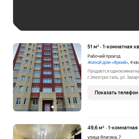
Больше 100 тыс. ₽
51 м² · 1-комнатная к
Рабочий проезд
Жилой дом «Яркий»
, 4 к
Продаётся однокомнатна
г.Электросталь, ул. Захарче
Высокие потолки, отдель
совмещённый. Квартира 
Показать телефон
кирпичного дома
+
11
49,6 м² · 1-комнатная
улица Ялагина
,
7