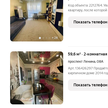
Код объекта: 2212764. У
квартиру, после которой
открываете дверь и попа
коридор, где хватает мес
Показать телефон
+
26
59,6 м² · 2-комнатная
проспект Ленина
,
08А
Арт. 136426297 Продаётс
кирпичном доме 2014 год
стороны. В квартире две
просторная кухня. О квартире: Планировка: две из
Показать телефон
комнаты Кухня: 11
+
23