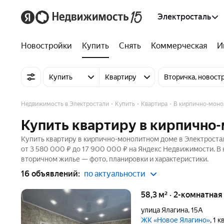
Электросталь
Новостройки
Купить
Снять
Коммерческая
И
Купить
Квартиру
Вторичка, новост
Недвижимость в Электростали
Купить
Квартира
В кирпично-моно
Купить квартиру в кирпично
Купить квартиру в кирпично-монолитном доме в Электростал
от 3 580 000 ₽ до 17 900 000 ₽ на Яндекс Недвижимости. В 
вторичном жилье — фото, планировки и характеристики.
16 объявлений:
по актуальности
58,3 м² · 2-комнатная
улица Ялагина
,
15А
ЖК «Новое Ялагино»
, 1 