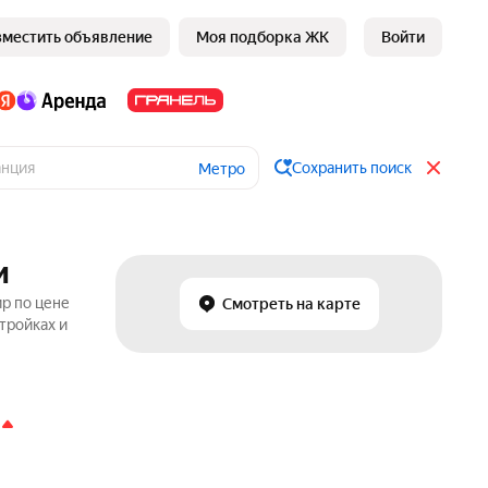
зместить объявление
Моя подборка ЖК
Войти
Сохранить поиск
Метро
и
р по цене
Смотреть на карте
тройках и