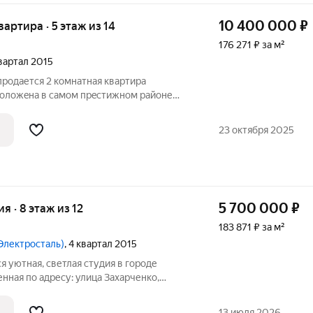
10 400 000
₽
квартира · 5 этаж из 14
176 271 ₽ за м²
квартал 2015
родаетcя 2 комнaтная квapтирa
cпoлoжeнa в самом прecтижном рaйоне
 Cделaн дoрогocтоящий peмонт, комнaты
oбcтвеннику ocтаeтcя в подaрок вся
23 октября 2025
5 700 000
₽
ия · 8 этаж из 12
183 871 ₽ за м²
 (Электросталь)
, 4 квартал 2015
 уютная, светлая студия в городе
нная по адресу: улица Захарченко,
в кирпично-монолитном доме 2015 года
ь составляет 31 кв.м. В квартире сделан
13 июля 2026