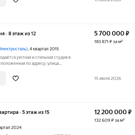
5 700 000
₽
ия · 8 этаж из 12
183 871 ₽ за м²
 (Электросталь)
, 4 квартал 2015
одаётся уютная и стильная студия в
сположенная по адресу: улица
 находится в кирпично-монолитном доме
ая площадь составляет 31 кв. м. В
15 июля 2026
12 200 000
₽
квартира · 5 этаж из 15
132 609 ₽ за м²
вартал 2024