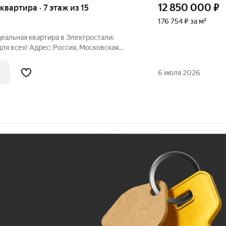
12 850 000
₽
 квартира · 7 этаж из 15
176 754 ₽ за м²
деальная квартира в Электростали:
я всех! Адрес: Россия, Московская
оветская улица, 17А. Описание объекта:
териал постройки: кирпично-
6 июля 2026
Ж
До 100 тыс. ₽