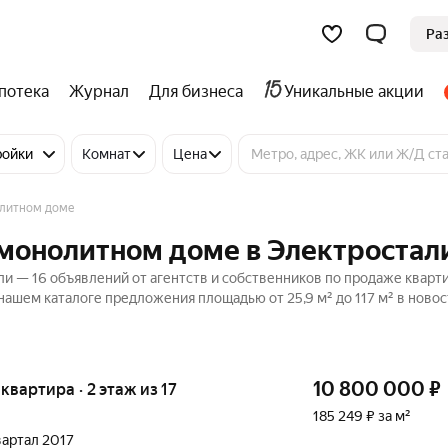
Ра
потека
Журнал
Для бизнеса
Уникальные акции
ройки
Комнат
Цена
литном доме
-монолитном доме в Электростал
и — 16 объявлений от агентств и собственников по продаже кварти
нашем каталоге предложения площадью от 25,9 м² до 117 м² в новос
10 800 000
₽
 квартира · 2 этаж из 17
185 249 ₽ за м²
квартал 2017