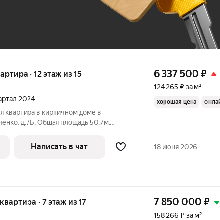
6 337 500
₽
вартира · 12 этаж из 15
124 265 ₽ за м²
вартал 2024
хорошая цена
онла
я квартира в кирпичном доме в
нко, д.7Б. Общая площадь 50.7м.
ная гардеробная-кладовая. Санузел
расположена на 12 этаже 15-этажного
Написать в чат
18 июня 2026
7 850 000
₽
 квартира · 7 этаж из 17
158 266 ₽ за м²