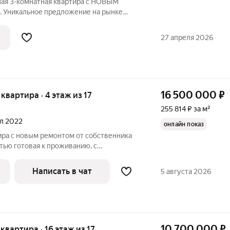
ая 3-комнатная квартира с НОВЫМ
 Уникальное предложение на рынке
 высокие потолки, кирпичный дом по
у. Выполнен качественный ремонт в
27 апреля 2026
16 500 000
₽
я квартира · 4 этаж из 17
255 814 ₽ за м²
ал 2022
онлайн показ
ира с новым ремонтом от собственника
стью готовая к проживанию, с
 мебелью и бытовой техникой. Можно
пки. В квартире есть уютная спальня,
Написать в чат
5 августа 2026
10 700 000
₽
 квартира · 16 этаж из 17