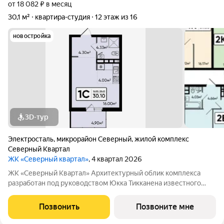
от 18 082 ₽ в месяц
30,1 м²
квартира-студия
12 этаж из 16
новостройка
3D-тур
Электросталь
,
микрорайон Северный
,
жилой комплекс
Северный Квартал
ЖК «Северный квартал»
, 4 квартал 2026
ЖК «Северный Квартал» Архитектурный облик комплекса
разработан под руководством Юкка Тикканена известного
финского архитектора, специализирующегося на гармоничном
сочетании современного дизайна и северной эстетики. В
Позвонить
Позвоните мне
данном проекте Тикканен удачно