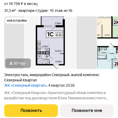
от 18 798 ₽ в месяц
31,3 м²
квартира-студия
15 этаж из 16
новостройка
3D-тур
Электросталь
,
микрорайон Северный
,
жилой комплекс
Северный Квартал
ЖК «Северный квартал»
, 4 квартал 2026
ЖК «Северный Квартал» Архитектурный облик комплекса
разработан под руководством Юкка Тикканена известного
финского архитектора, специализирующегося на гармоничном
сочетании современного дизайна и северной эстетики. В
Позвонить
Позвоните мне
данном проекте Тикканен удачно