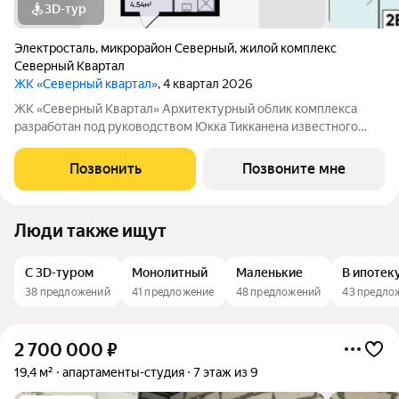
3D-тур
Электросталь
,
микрорайон Северный
,
жилой комплекс
Северный Квартал
ЖК «Северный квартал»
, 4 квартал 2026
ЖК «Северный Квартал» Архитектурный облик комплекса
разработан под руководством Юкка Тикканена известного
финского архитектора, специализирующегося на гармоничном
сочетании современного дизайна и северной эстетики. В
Позвонить
Позвоните мне
данном проекте Тикканен удачно
Люди также ищут
С 3D-туром
Монолитный
Маленькие
В ипотек
38 предложений
41 предложение
48 предложений
43 предло
2 700 000
₽
19,4 м²
апартаменты-студия
7 этаж из 9