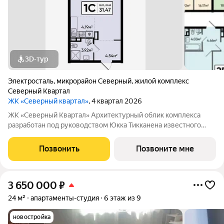
3D-тур
Электросталь
,
микрорайон Северный
,
жилой комплекс
Северный Квартал
ЖК «Северный квартал»
, 4 квартал 2026
ЖК «Северный Квартал» Архитектурный облик комплекса
разработан под руководством Юкка Тикканена известного
финского архитектора, специализирующегося на гармоничном
сочетании современного дизайна и северной эстетики. В
Позвонить
Позвоните мне
данном проекте Тикканен удачно
3 650 000
₽
24 м²
апартаменты-студия
6 этаж из 9
новостройка