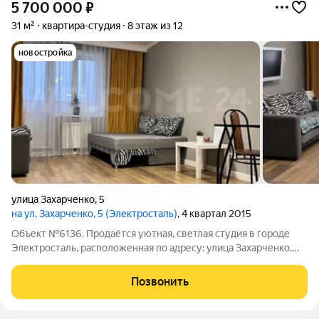
5 700 000
₽
31 м²
квартира-студия
8 этаж из 12
новостройка
улица Захарченко
,
5
на ул. Захарченко, 5 (Электросталь)
, 4 квартал 2015
Объект №6136. Продаётся уютная, светлая студия в городе
Электросталь, расположенная по адресу: улица Захарченко,
д.5Квартира находится в кирпично-монолитном доме 2015
года постройки. Общая площадь составляет 31 кв.м. В квартире
Позвонить
сделан дизайнерский