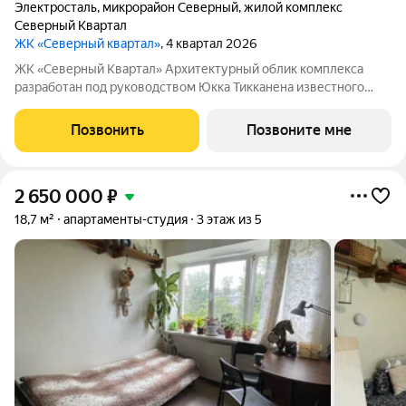
Электросталь
,
микрорайон Северный
,
жилой комплекс
Северный Квартал
ЖК «Северный квартал»
, 4 квартал 2026
ЖК «Северный Квартал» Архитектурный облик комплекса
разработан под руководством Юкка Тикканена известного
финского архитектора, специализирующегося на гармоничном
сочетании современного дизайна и северной эстетики. В
Позвонить
Позвоните мне
данном проекте Тикканен удачно
2 650 000
₽
18,7 м²
апартаменты-студия
3 этаж из 5