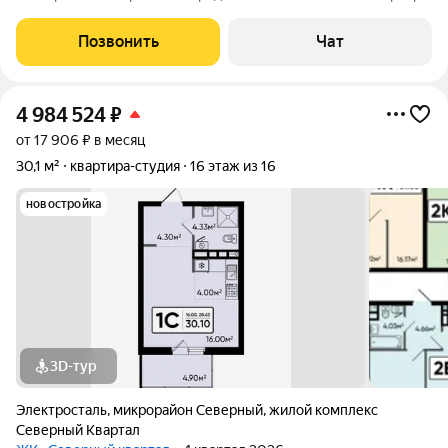
с современным евро-ремонтом в монолитном доме 2019 года
постройки. Из окон открывается вид на тихий двор
Позвонить
Чат
больничного городка, что
4 984 524
₽
от 17 906 ₽ в месяц
30,1 м²
квартира-студия
16 этаж из 16
новостройка
3D-тур
Электросталь
,
микрорайон Северный
,
жилой комплекс
Северный Квартал