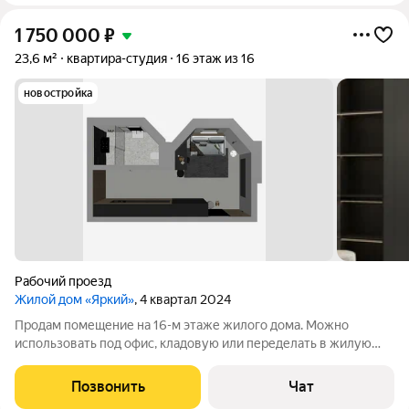
1 750 000
₽
23,6 м²
квартира-студия
16 этаж из 16
новостройка
Рабочий проезд
Жилой дом «Яркий»
, 4 квартал 2024
Продам помещение на 16-м этаже жилого дома. Можно
использовать под офис, кладовую или переделать в жилую
квартиру (с возможностью прописки!). Помощь в переводе и
ремонте окажу. Возможно присоединить еще 45 квадратных
Позвонить
Чат
метров, и сделать 2 студии по 34