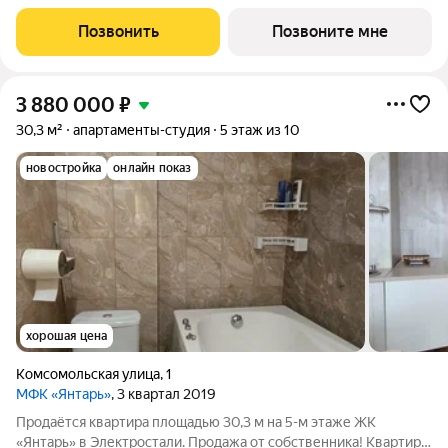
финского архитектора, специализирующегося на гармоничном
сочетании современного дизайна и северной эстетики. В
Позвонить
Позвоните мне
данном проекте Тикканен удачно
3 880 000
₽
30,3 м²
апартаменты-студия
5 этаж из 10
новостройка
онлайн показ
хорошая цена
Комсомольская улица
,
1
МФК «Янтарь»
, 3 квартал 2019
Продаётся квартира площадью 30,3 м на 5-м этаже ЖК
«Янтарь» в Электростали. Продажа от собственника! Квартира