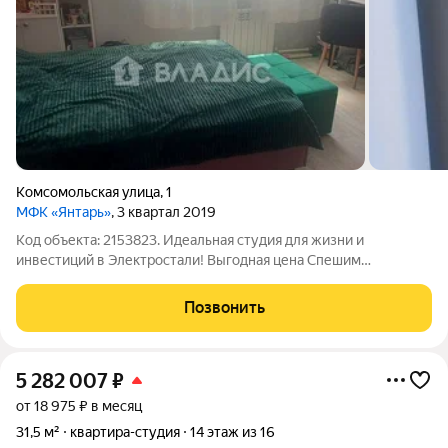
Комсомольская улица
,
1
МФК «Янтарь»
, 3 квартал 2019
Код объекта: 2153823. Идеальная студия для жизни и
инвестиций в Электростали! Выгодная цена Спешим
предложить вам отличную квартиру-студию по выгодной
цене! Это идеальное решение для тех, кто ищет комфортное
Позвонить
жильё без лишних затрат. Не упустите
5 282 007
₽
от 18 975 ₽ в месяц
31,5 м²
квартира-студия
14 этаж из 16