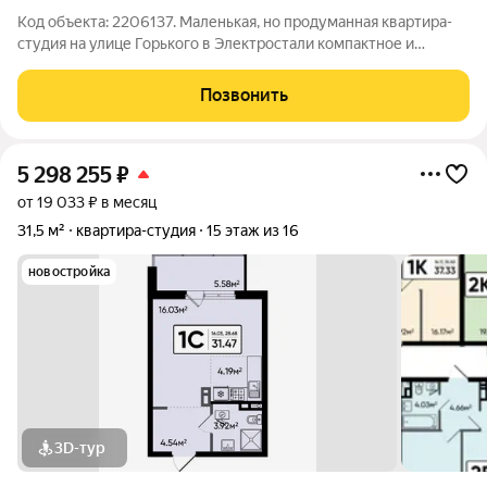
Код объекта: 2206137. Маленькая, но продуманная квартира-
студия на улице Горького в Электростали компактное и
недорогое решение с минимальными расходами на
содержание. Кирпичный дом 1930 года с ж/б перекрытиями
Позвонить
даёт устойчивую температуру летом и
5 298 255
₽
от 19 033 ₽ в месяц
31,5 м²
квартира-студия
15 этаж из 16
новостройка
3D-тур