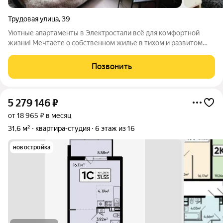
Трудовая улица
,
39
Уютные апартаменты в Электростали всё для комфортной
жизни! Мечтаете о собственном жилье в тихом и развитом
районе? Предлагаем вашему вниманию прекрасные
апартаменты в Электростали! Преимущества: Свежий ремонт:
Позвонить
Вам не придется тратить время и деньги
5 279 146
₽
от 18 965 ₽ в месяц
31,6 м²
квартира-студия
6 этаж из 16
новостройка