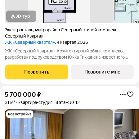
3D-тур
Электросталь
,
микрорайон Северный
,
жилой комплекс
Северный Квартал
ЖК «Северный квартал»
, 4 квартал 2026
ЖК «Северный Квартал» Архитектурный облик комплекса
разработан под руководством Юкка Тикканена известного
финского архитектора, специализирующегося на гармоничном
сочетании современного дизайна и северной эстетики. В
Позвонить
Позвоните мне
данном проекте Тикканен удачно
5 700 000
₽
31 м²
квартира-студия
8 этаж из 12
новостройка