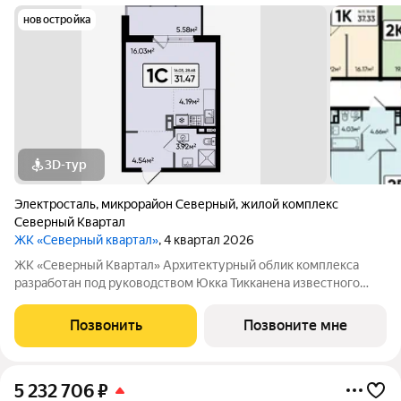
новостройка
3D-тур
Электросталь
,
микрорайон Северный
,
жилой комплекс
Северный Квартал
ЖК «Северный квартал»
, 4 квартал 2026
ЖК «Северный Квартал» Архитектурный облик комплекса
разработан под руководством Юкка Тикканена известного
финского архитектора, специализирующегося на гармоничном
сочетании современного дизайна и северной эстетики. В
Позвонить
Позвоните мне
данном проекте Тикканен удачно
5 232 706
₽