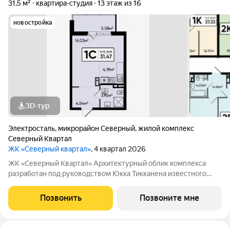
31,5 м²
квартира-студия
13 этаж из 16
новостройка
3D-тур
Электросталь
,
микрорайон Северный
,
жилой комплекс
Северный Квартал
ЖК «Северный квартал»
, 4 квартал 2026
ЖК «Северный Квартал» Архитектурный облик комплекса
разработан под руководством Юкка Тикканена известного
финского архитектора, специализирующегося на гармоничном
сочетании современного дизайна и северной эстетики. В
Позвонить
Позвоните мне
данном проекте Тикканен удачно