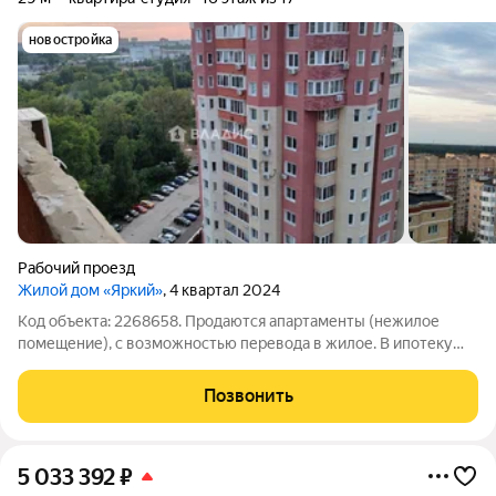
новостройка
Рабочий проезд
Жилой дом «Яркий»
, 4 квартал 2024
Код объекта: 2268658. Продаются апартаменты (нежилое
помещение), с возможностью перевода в жилое. В ипотеку
нельзя приобрести, материнский капитал нельзя
использовать. В квартире можно провести коммуникации и
Позвонить
перевести ее в жилую, сейчас сан узла и
5 033 392
₽