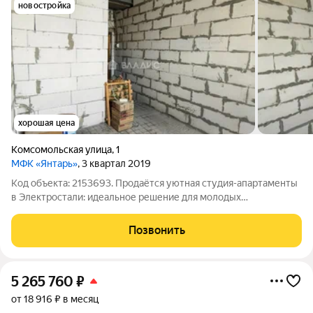
новостройка
хорошая цена
Комсомольская улица
,
1
МФК «Янтарь»
, 3 квартал 2019
Код объекта: 2153693. Продаётся уютная студия-апартаменты
в Электростали: идеальное решение для молодых
специалистов и инвесторов! Расположение: Квартира
находится на Комсомольской улице, дом построен в 2019 году.
Позвонить
Это современный монолитный дом с
5 265 760
₽
от 18 916 ₽ в месяц