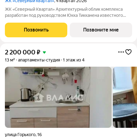
ЖК «Северный квартал»
, 4 квартал 2026
ЖК «Северный Квартал» Архитектурный облик комплекса
разработан под руководством Юкка Тикканена известного
финского архитектора, специализирующегося на гармоничном
сочетании современного дизайна и северной эстетики. В
Позвонить
Позвоните мне
данном проекте Тикканен удачно
2 200 000
₽
13 м²
апартаменты-студия
1 этаж из 4
улица Горького
,
16