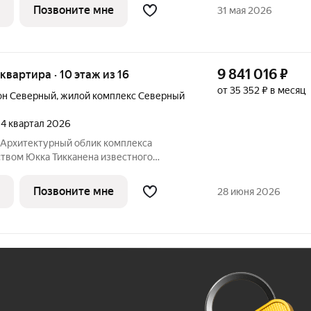
дизайна и северной эстетики. В данном
Позвоните мне
31 мая 2026
о
9 841 016
₽
 квартира · 10 этаж из 16
от 35 352 ₽ в месяц
он Северный
,
жилой комплекс Северный
, 4 квартал 2026
Юкка Тикканена известного
специализирующегося на гармоничном
дизайна и северной эстетики. В данном
Позвоните мне
28 июня 2026
о
Ж