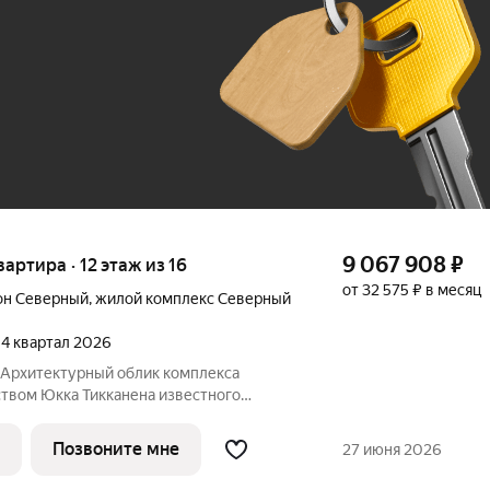
До 100 тыс. ₽
9 067 908
₽
вартира · 12 этаж из 16
от 32 575 ₽ в месяц
он Северный
,
жилой комплекс Северный
, 4 квартал 2026
Юкка Тикканена известного
специализирующегося на гармоничном
дизайна и северной эстетики. В данном
Позвоните мне
27 июня 2026
о