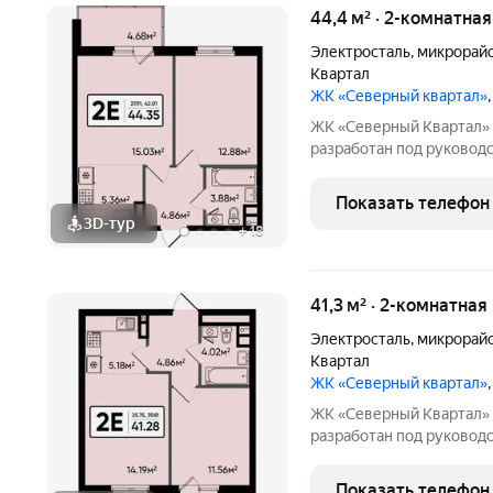
44,4 м² · 2-комнатна
Электросталь
,
микрорай
Квартал
ЖК «Северный квартал»
ЖК «Северный Квартал» Архитектурный облик комплекса
разработан под руководством 
финского архитектора, 
сочетании современного 
Показать телефон
проекте Тикканен удачн
3D-тур
+
18
41,3 м² · 2-комнатная
Электросталь
,
микрорай
Квартал
ЖК «Северный квартал»
ЖК «Северный Квартал» Архитектурный облик комплекса
разработан под руководством 
финского архитектора, 
сочетании современного 
Показать телефон