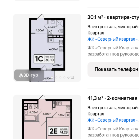
30,1 м² · квартира-ст
Электросталь
,
микрорай
Квартал
ЖК «Северный квартал»
ЖК «Северный Квартал» Архитектурный облик комплекса
разработан под руководством 
финского архитектора, 
сочетании современного 
Показать телефон
проекте Тикканен удачн
3D-тур
+
18
41,3 м² · 2-комнатная
Электросталь
,
микрорай
Квартал
ЖК «Северный квартал»
ЖК «Северный Квартал» Архитектурный облик комплекса
разработан под руководством 