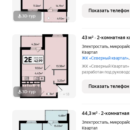
финского архитектора, 
сочетании современного 
Показать телефон
проекте Тикканен удачн
3D-тур
+
18
43 м² · 2-комнатная 
Электросталь
,
микрорай
Квартал
ЖК «Северный квартал»
ЖК «Северный Квартал» Архитектурный облик комплекса
разработан под руководством 
финского архитектора, 
сочетании современного 
Показать телефон
проекте Тикканен удачн
3D-тур
+
18
44,3 м² · 2-комнатна
Электросталь
,
микрорай
Квартал