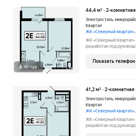
44,4 м² · 2-комнатна
Электросталь
,
микрорай
Квартал
ЖК «Северный квартал»
ЖК «Северный Квартал» Архитектурный облик комплекса
разработан под руководством 
финского архитектора, 
сочетании современного 
Показать телефон
проекте Тикканен удачн
3D-тур
+
18
41,2 м² · 2-комнатная
Электросталь
,
микрорай
Квартал
ЖК «Северный квартал»
ЖК «Северный Квартал» Архитектурный облик комплекса
разработан под руководством 
финского архитектора, 