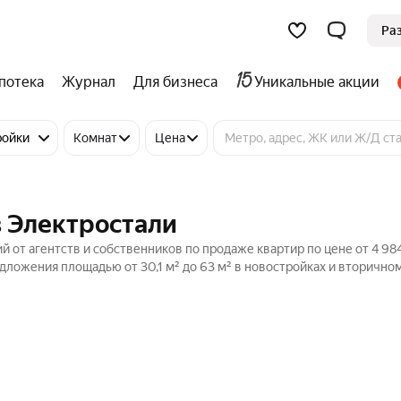
Ра
потека
Журнал
Для бизнеса
Уникальные акции
ройки
Комнат
Цена
в Электростали
 от агентств и собственников по продаже квартир по цене от 4 984
дложения площадью от 30,1 м² до 63 м² в новостройках и вторично