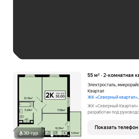
До 30 тыс. ₽
До 50 тыс. ₽
До 70 тыс. ₽
Больше 100 тыс. ₽
55 м² · 2-комнатная к
Электросталь
,
микрорай
Квартал
ЖК «Северный квартал»
ЖК «Северный Квартал» Архитектурный облик комплекса
разработан под руководством 
финского архитектора, 
сочетании современного 
Показать телефон
проекте Тикканен удачн
3D-тур
+
18