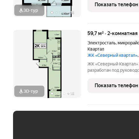
сочетании современного 
Показать телефон
проекте Тикканен удачн
3D-тур
+
18
59,7 м² · 2-комнатная
Электросталь
,
микрорай
Квартал
ЖК «Северный квартал»
ЖК «Северный Квартал» Архитектурный облик комплекса
разработан под руководством 
финского архитектора, 
сочетании современного 
Показать телефон
проекте Тикканен удачн
3D-тур
+
18
ЕЖЕМЕСЯЧНЫЙ ПЛАТЁ