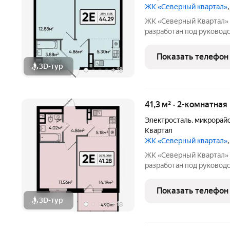
ЖК «Северный квартал»
ЖК «Северный Квартал» Архитектурный облик комплекса
разработан под руководством 
финского архитектора, 
сочетании современного 
Показать телефон
проекте Тикканен удачн
3D-тур
+
18
41,3 м² · 2-комнатная
Электросталь
,
микрорай
Квартал
ЖК «Северный квартал»
ЖК «Северный Квартал» Архитектурный облик комплекса
разработан под руководством 
финского архитектора, 
сочетании современного 
Показать телефон
проекте Тикканен удачн
3D-тур
+
18