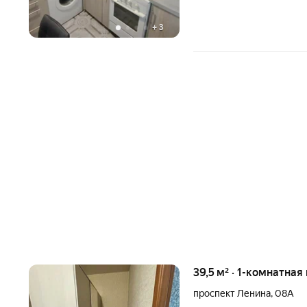
+
3
39,5 м² · 1-комнатная
проспект Ленина
,
08А