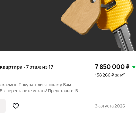
До 100 тыс. ₽
7 850 000
₽
 квартира · 7 этаж из 17
158 266 ₽ за м²
важаемые Покупатели, я покажу Вам
 Вы перестанете искать! Представьте: Вы
даете не в тесную прихожую, а широкий
та раздеться, не задевая локтями стены.
3 августа 2026