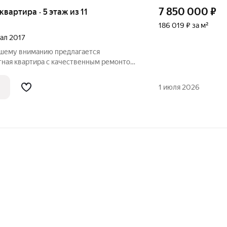
7 850 000
₽
 квартира · 5 этаж из 11
186 019 ₽ за м²
тал 2017
Вашему вниманию предлагается
ная квартира с качественным ремонтом
таль, по адресу улица Расковой д. 10.
а 5-м этаже, оснащена евроремонтом,
1 июля 2026