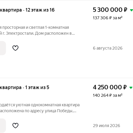
5 300 000
₽
 квартира · 12 этаж из 16
137 306 ₽ за м²
я просторная и светлая 1-комнатная
й г. Электростали. Дом расположен в
структурой. Двор оборудован парковкой.
ире. Комната с выходом на застреленную
6 августа 2026
4 250 000
₽
 квартира · 1 этаж из 5
140 264 ₽ за м²
родаётся уютная однокомнатная квартира
Расположена по адресу улица Победы,
но подойдёт тем, кто ищет комфортное
е. Квартира находится на первом этаже
29 июля 2026