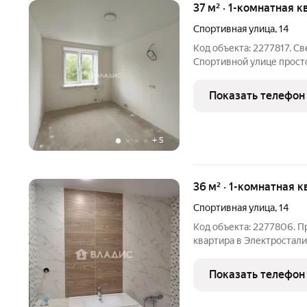
37 м² · 1-комнатная к
Спортивная улица
,
14
Код объекта: 2277817. С
Спортивной улице просторная кухня 11,5 м и кирпичный дом
создают комфортный мик
минут. Утром на кухне д
Показать телефон
рабочего уголка,
+
5
36 м² · 1-комнатная к
Спортивная улица
,
14
Код объекта: 2277806. 
квартира в Электростали
улица, 14. Это идеальный
практичность. Квартира 
Показать телефон
кирпичного дома 1978