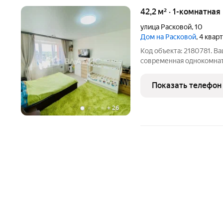
42,2 м² · 1-комнатная
улица Расковой
,
10
Дом на Расковой
, 4 квар
Код объекта: 2180781. 
современная однокомнат
в центре города Электрос
Квартира расположена н
Показать телефон
что позволяет сразу
+
26