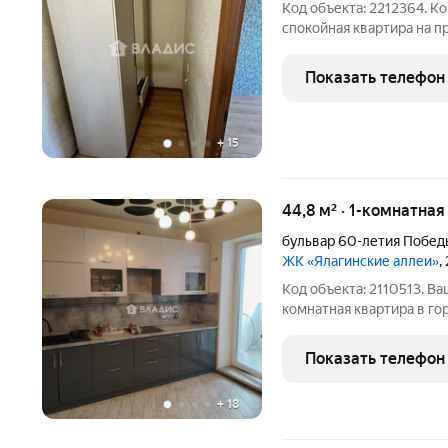
Код объекта: 2212364. 
спокойная квартира на просп
этаж, окна выходят и на 
обзор и меньше уличног
Показать телефон
потолки 2.9
+
15
44,8 м² · 1-комнатна
бульвар 60-летия Побед
ЖК «Ялагинские аллеи»
,
Код объекта: 2110513. В
комнатная квартира в го
востребованном районе, 
Квартира расположена н
Показать телефон
что позволяет
+
18