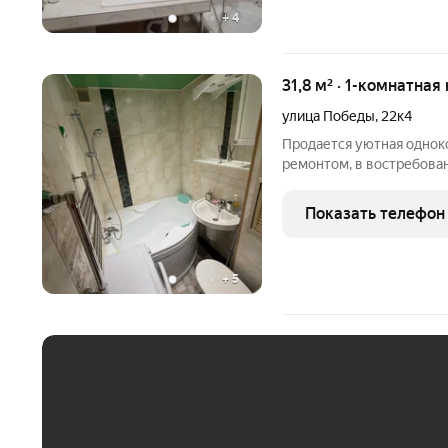
+
4
31,8 м² · 1-комнатная
улица Победы
,
22к4
Продается уютная однок
ремонтом, в востребован
4 . В пешей доступности 
любую сторону города. 
Показать телефон
техника, в
+
5
ЕЖЕМЕСЯЧНЫЙ ПЛАТЁ