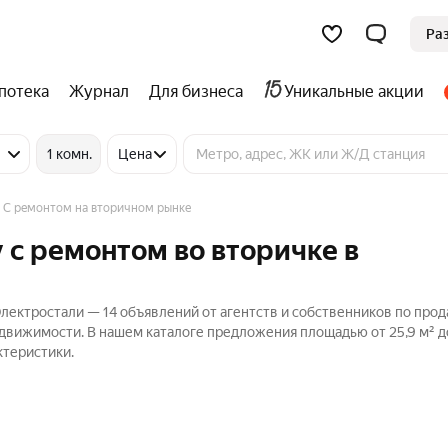
Ра
потека
Журнал
Для бизнеса
Уникальные акции
1 комн.
Цена
С ремонтом на вторичном рынке
 с ремонтом во вторичке в
лектростали — 14 объявлений от агентств и собственников по про
едвижимости. В нашем каталоге предложения площадью от 25,9 м² до
ктеристики.