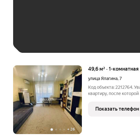
До 30 тыс. ₽
До 50 тыс. ₽
До 70 тыс. ₽
Больше 100 тыс. ₽
49,6 м² · 1-комнатная
улица Ялагина
,
7
Код объекта: 2212764. У
квартиру, после которой
открываете дверь и попа
коридор, где хватает мес
Показать телефон
+
26