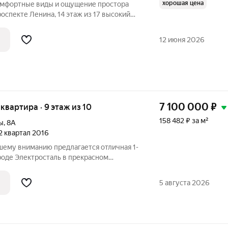
хорошая цена
Комфортные виды и ощущение простора
екте Ленина, 14 этаж из 17 высокий
улицу, и во двор, открывают хороший
о шума. Чувство простора усиливают
12 июня 2026
7 100 000
₽
я квартира · 9 этаж из 10
158 482 ₽ за м²
ы
,
8А
 2 квартал 2016
ашему вниманию предлагается отличная 1-
роде Электросталь в прекрасном
по адресу бульвар 60-летия Победы, 8А.
а 9-м этаже, оснащена евроремонтом,
5 августа 2026