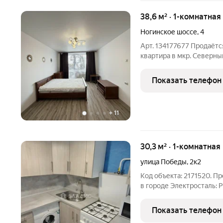
38,6 м² · 1-комнатная
Ногинское шоссе
,
4
Арт. 134177677 Продаётс
квартира в мкр. Северны
районе с развитой инфра
Чистый подъезд. О кварт
Показать телефон
лоджию.
+
11
30,3 м² · 1-комнатная
улица Победы
,
2к2
Код объекта: 2171520. П
в городе Электросталь: 
2к2. Этот объект идеаль
жильё в спокойном район
Показать телефон