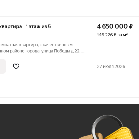
4 650 000
₽
 квартира · 1 этаж из 5
146 226 ₽ за м²
омнатная квартира, с качественным
ном районе города, улица Победы д 22, к.
сады, школы, магазины, остановки в
Новым владельцам остается мебель и
27 июля 2026
Ж