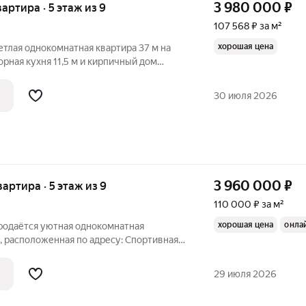
3 980 000
₽
вартира · 5 этаж из 9
107 568 ₽ за м²
хорошая цена
ветлая однокомнатная квартира 37 м на
роклимат и атмосферу уюта с первых
остаточно места для чашки кофе и
30 июля 2026
3 960 000
₽
вартира · 5 этаж из 9
110 000 ₽ за м²
хорошая цена
онла
Продаётся уютная однокомнатная
, расположенная по адресу: Спортивная
 выбор для тех, кто ценит комфорт и
находится на 5 этаже 9-этажного
29 июля 2026