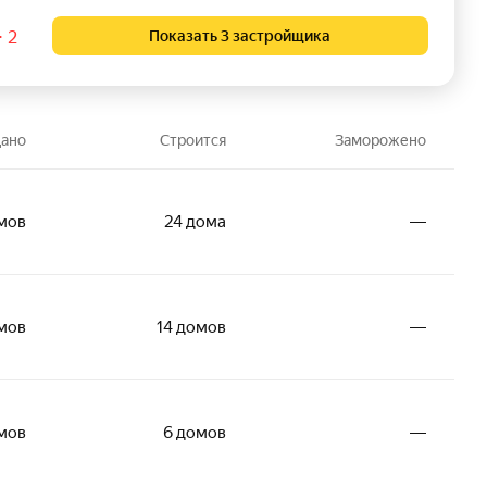
⋅ 2
Показать 3 застройщика
ано
Строится
Заморожено
мов
24 дома
―
мов
14 домов
―
омов
6 домов
―