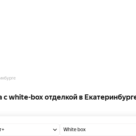
ринбурге
c white-box отделкой в Екатеринбург
т+
White box