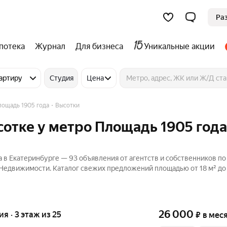
Ра
потека
Журнал
Для бизнеса
Уникальные акции
артиру
Студия
Цена
ощадь 1905 года
Высотки
сотке у метро Площадь 1905 года
 в Екатеринбурге — 93 объявления от агентств и собственников по
 Недвижимости. Каталог свежих предложений площадью от 18 м² до 
26 000
ия · 3 этаж из 25
₽
в мес