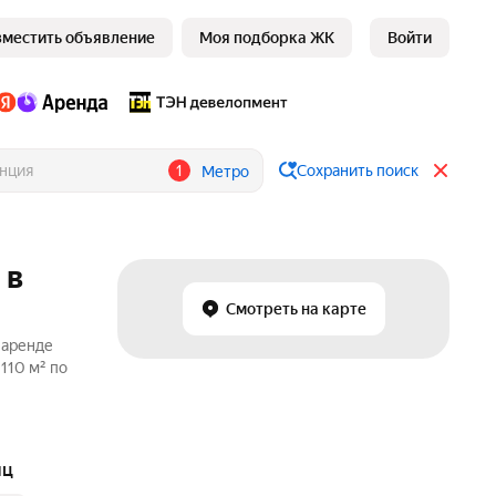
зместить объявление
Моя подборка ЖК
Войти
1
Сохранить поиск
Метро
 в
Смотреть на карте
 аренде
110 м² по
яц