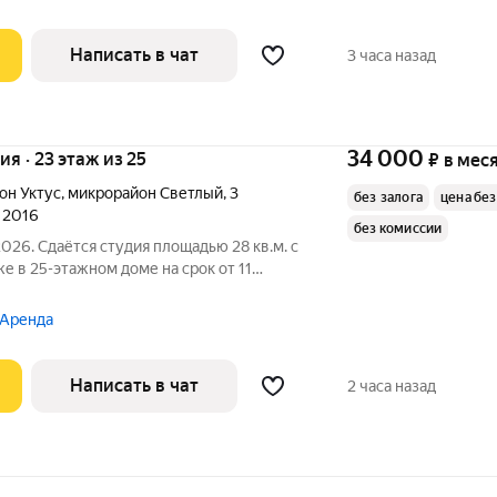
Написать в чат
3 часа назад
34 000
ия · 23 этаж из 25
₽
в мес
он Уктус
,
микрорайон Светлый
,
3
без залога
цена без
л 2016
без комиссии
026. Сдаётся студия площадью 28 кв.м. с
е в 25-этажном доме на срок от 11
ина
 Аренда
Написать в чат
2 часа назад