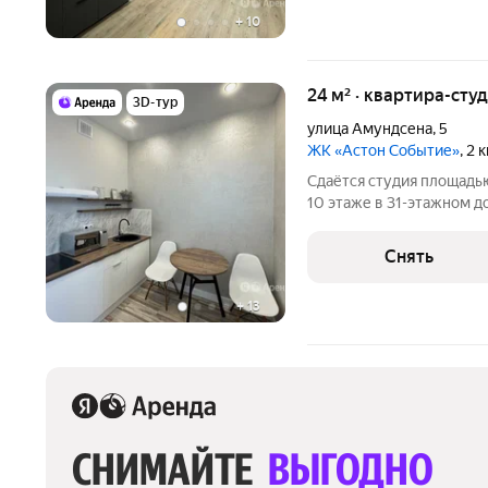
+
10
24 м² · квартира-студ
3D-тур
улица Амундсена
,
5
ЖК «Астон Событие»
, 2
Сдаётся студия площадью
10 этаже в 31-этажном до
есть: Стиральная машина Холодильник Микроволновка Пылесос
Дом - монолитный, окна 
Снять
подъезде
+
13
СНИМАЙТЕ 
ВЫГОДНО