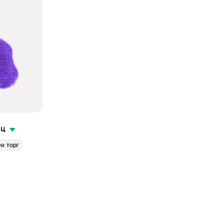
яц
н торг