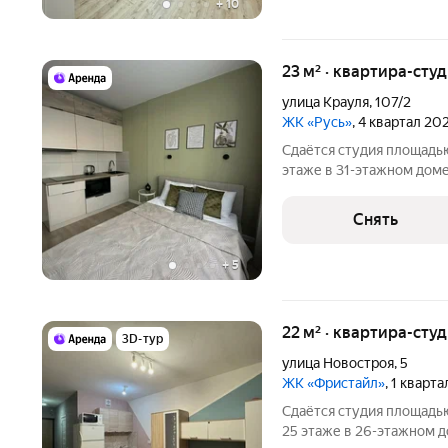
+
10
23 м² · квартира-студ
улица Крауля
,
107/2
ЖК «Русь»
, 4 квартал 20
Сдаётся студия площадью
этаже в 31-этажном доме 
Телевизор Стиральная машина Холодильник Микроволновка Дом
- монолитный. Коммунал
Снять
+
5
22 м² · квартира-студ
3D-тур
улица Новостроя
,
5
ЖК «Фристайл»
, 1 кварт
Сдаётся студия площадью
25 этаже в 26-этажном до