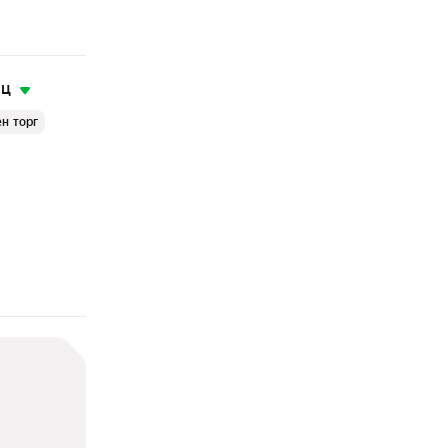
яц
н торг