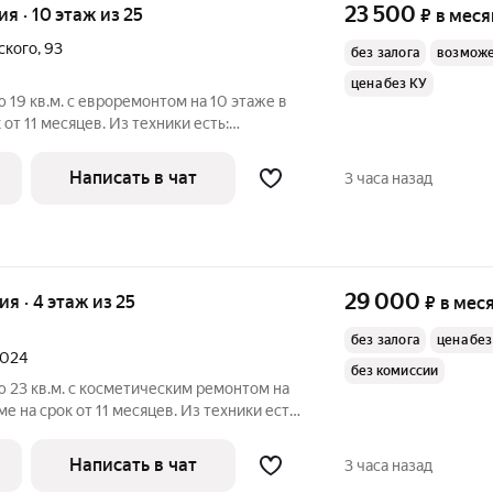
23 500
ия · 10 этаж из 25
₽
в меся
ского
,
93
без залога
возможе
цена без КУ
 19 кв.м. с евроремонтом на 10 этаже в
от 11 месяцев. Из техники есть:
зде 1 лифт - 0 грузовых и 1
Написать в чат
3 часа назад
29 000
ия · 4 этаж из 25
₽
в мес
без залога
цена без
2024
без комиссии
 23 кв.м. с косметическим ремонтом на
е на срок от 11 месяцев. Из техники есть:
олитный, окна выходят на улицу. В
Написать в чат
3 часа назад