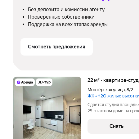
Без депозита и комиссии агенту
Проверенные собственники
Поддержка на всех этапах аренды
Смотреть предложения
22 м² · квартира-студ
3D-тур
Монтёрская улица
,
8/2
ЖК «H2O жилые высотк
Сдаётся студия площадью
25-этажном доме на срок 
Телевизор Стиральная машина Холодильник Посудомоечная
машина Микроволновка Дом - монолитный, окна выходят во двор.
Снять
Есть