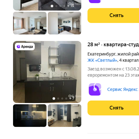
+
15
Снять
28 м² · квартира-студ
Екатеринбург
,
жилой рай
ЖК «Светлый»
, 4 кварта
Заезд возможен с 13.08.2
евроремонтом на 23 этаж
месяцев. Из техники есть: Телевизор Стиральная маш
Холодильник Кондиционер Микроволновка Дом - монолитный,
Сервис Яндекс
окна выходят
+
7
Снять