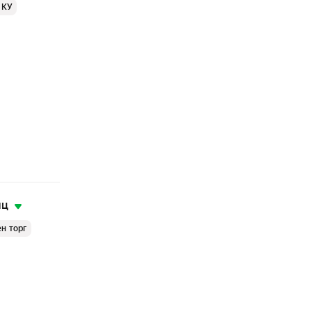
 КУ
яц
н торг