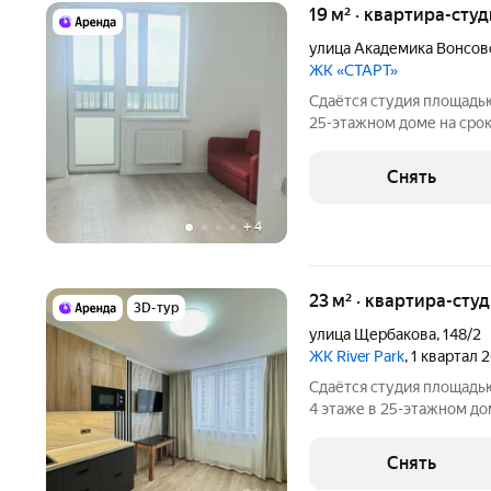
19 м² · квартира-студ
улица Академика Вонсов
ЖК «СТАРТ»
Сдаётся студия площадью
25-этажном доме на срок 
Стиральная машина Холодильник Дом - монолитный, окна
выходят во двор. В подъе
Снять
пассажирский. Во дворе
+
4
23 м² · квартира-студ
3D-тур
улица Щербакова
,
148/2
ЖК River Park
, 1 квартал 
Сдаётся студия площадью
4 этаже в 25-этажном дом
Телевизор Духовой шкаф Стиральная машина Холодильник
Микроволновка Дом - мон
Снять
подъезде