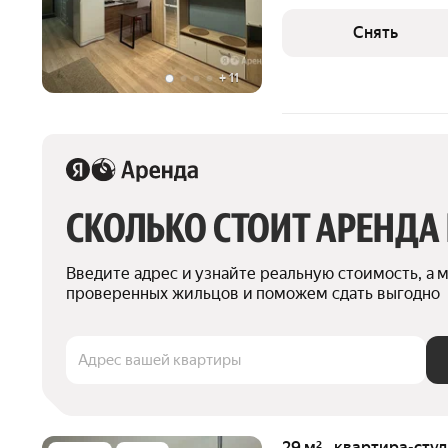
есть: Стиральная машина Холодильник Микроволновка Дом -
монолитный, окна выходя
Снять
лифта
+
11
СКОЛЬКО СТОИТ АРЕНДА
Введите адрес и узнайте реальную стоимость, а 
проверенных жильцов и поможем сдать выгодно
Адрес вашей квартиры
29 м² · квартира-студ