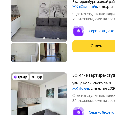
Екатеринбург
,
жилой рай
ЖК «Светлый»
, 4 кварта
Сдаётся студия площадью
25-этажном доме на срок 
Стиральная машина Холодильник Дом - монолитный, окна
выходят на улицу. Жиле
Сервис Яндекс
по квитанции.
+
3
Снять
30 м² · квартира-студ
3D-тур
улица Белинского
,
163Б
ЖК iTower
, 2 квартал 20
Сдаётся студия площадью
32-этажном доме на срок от 
шкаф Стиральная машина Холодильник Дом - монолитный, окна
выходят во двор. Есть ко
Сервис Яндекс