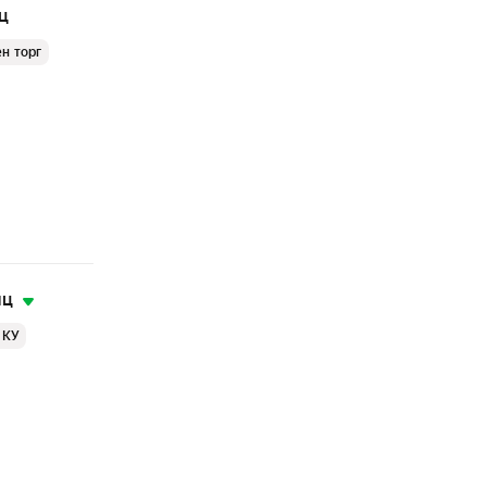
ц
н торг
яц
 КУ