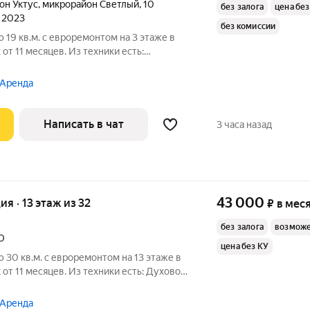
он Уктус
,
микрорайон Светлый
,
10
без залога
цена без
л 2023
без комиссии
 19 кв.м. с евроремонтом на 3 этаже в
от 11 месяцев. Из техники есть:
ц оплачивает все коммунальные услуги
 Аренда
Написать в чат
3 часа назад
43 000
ия · 13 этаж из 32
₽
в мес
без залога
возможе
20
цена без КУ
 30 кв.м. с евроремонтом на 13 этаже в
11 месяцев. Из техники есть: Духовой
нсьерж. В подъезде 4 лифта - 2 грузовых
 Аренда