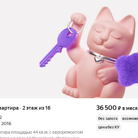
36 500
квартира · 2 этаж из 16
₽
в мес
2
без залога
возможе
л 2016
цена без КУ
ртира площадью 44 кв.м. с евроремонтом