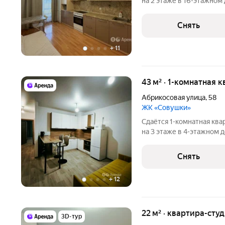
на 2 этаже в 16-этажном 
есть: Телевизор Духовой шкаф Стиральная машина Холодильник
Микроволновка Дом - мон
Снять
+
11
43 м² · 1-комнатная к
Абрикосовая улица
,
58
ЖК «Совушки»
Сдаётся 1-комнатная ква
на 3 этаже в 4-этажном д
есть: Телевизор Духовой шкаф Стиральная машина Холодильник
Микроволновка Дом - бло
Снять
+
12
22 м² · квартира-студ
3D-тур