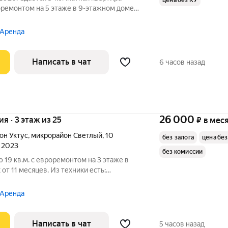
цена без КУ
оремонтом на 5 этаже в 9-этажном доме
 Телевизор Духовой шкаф
Стиральная машина Холодильник Посудомоечная машина
 Аренда
Написать в чат
6 часов назад
26 000
ия · 3 этаж из 25
₽
в мес
он Уктус
,
микрорайон Светлый
,
10
без залога
цена без
л 2023
без комиссии
 19 кв.м. с евроремонтом на 3 этаже в
от 11 месяцев. Из техники есть:
ц оплачивает все коммунальные услуги
 Аренда
Написать в чат
5 часов назад