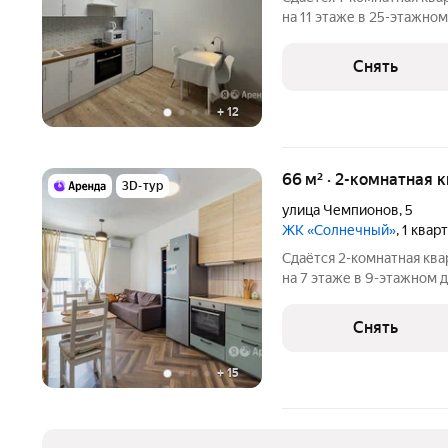
на 11 этаже в 25-этажном
есть: Телевизор Духовой шкаф Стиральная машина Холодильник
Микроволно
Снять
+
12
66 м² · 2-комнатная 
3D-тур
улица Чемпионов
,
5
ЖК «Солнечный»
, 1 ква
Сдаётся 2-комнатная ква
на 7 этаже в 9-этажном д
есть: Духовой шкаф Стиральная машина Сушильная машина
Холодильник Посудомоечная машина Кондиционер Пылесос Дом
Снять
-
+
15