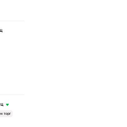
яц
яц
н торг