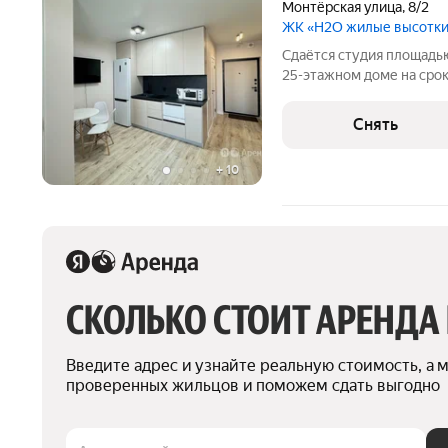
Монтёрская улица
,
8/2
ЖК «H2O жилые высотк
Сдаётся студия площадью
25-этажном доме на срок 
Телевизор Стиральная машина Холодильник Посудомоечная
машина Микроволновка Дом - монолитный, окна выходят во двор.
Снять
Есть
+
10
СКОЛЬКО СТОИТ АРЕНДА
Введите адрес и узнайте реальную стоимость, а 
проверенных жильцов и поможем сдать выгодно