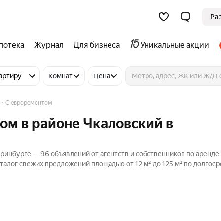
Ра
потека
Журнал
Для бизнеса
Уникальные акции
артиру
Комнат
Цена
С евроремонтом
ом в районе Чкаловский в
еринбурге — 96 объявлений от агентств и собственников по аренде
аталог свежих предложений площадью от 12 м² до 125 м² по долгоср