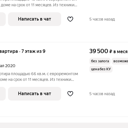
 доме на срок от 11 месяцев. Из техники
вка Пылесос Дом - монолитный, окна выходят во
Написать в чат
5 часов назад
39 500
квартира · 7 этаж из 9
₽
в мес
без залога
возможе
ртал 2020
цена без КУ
ртира площадью 66 кв.м. с евроремонтом
оме на срок от 11 месяцев. Из техники
Написать в чат
5 часов назад