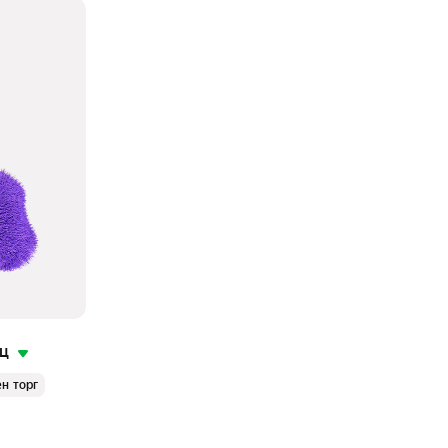
яц
н торг