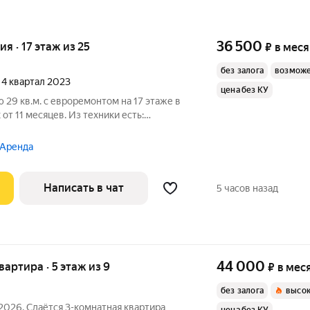
36 500
ия · 17 этаж из 25
₽
в мес
без залога
возможе
, 4 квартал 2023
цена без КУ
 29 кв.м. с евроремонтом на 17 этаже в
от 11 месяцев. Из техники есть:
В подъезде 3 лифта - 2 грузовых и 1
 Аренда
Написать в чат
5 часов назад
44 000
квартира · 5 этаж из 9
₽
в мес
без залога
высок
2026. Сдаётся 3-комнатная квартира