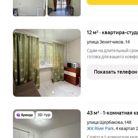
12 м² · квартира-студ
улица Зенитчиков
,
14
Сдам на длительный сро
готова для вашего комфо
необходимое (мебель, бы
остановки общественног
Показать телефон
Оплата 18 000 ежемеся
+
8
43 м² · 1-комнатная к
3D-тур
улица Щербакова
,
148
ЖК River Park
, 4 квартал
Сдаётся 1-комнатная ква