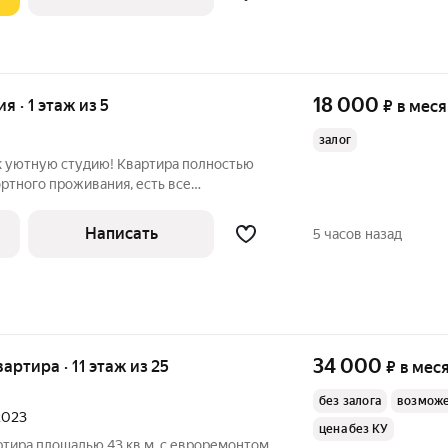
18 000
ия · 1 этаж из 5
₽
в мес
залог
к уютную студию! Квартира полностью
ртного проживания, есть все
товая техника, свой санузел). Рядом
о транспорта, продуктовый магазин.
Написать
5 часов назад
чно
34 000
вартира · 11 этаж из 25
₽
в мес
без залога
возможе
 2023
цена без КУ
ртира площадью 43 кв.м. с евроремонтом