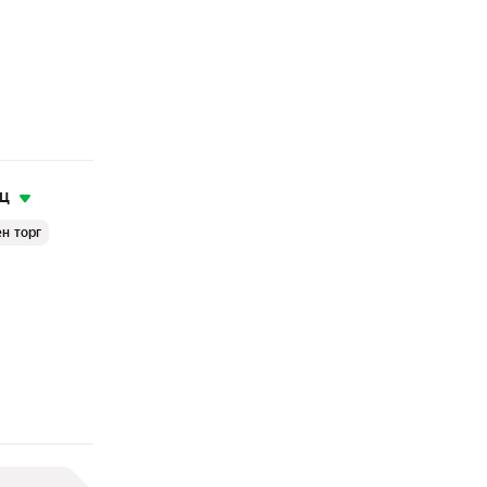
яц
н торг