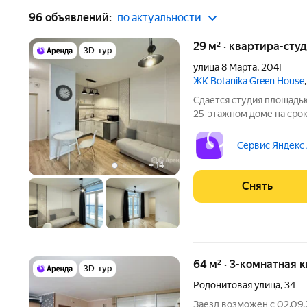
96 объявлений:
по актуальности
29 м² · квартира-студ
3D-тур
улица 8 Марта
,
204Г
ЖК Botanika Green House
Сдаётся студия площадью
25-этажном доме на срок 
Стиральная машина Холодильник Микроволновка Окна выходят
во двор. Есть консьерж. 
Сервис Яндекс
+
14
Снять
64 м² · 3-комнатная 
3D-тур
Родонитовая улица
,
34
Заезд возможен с 02.09.