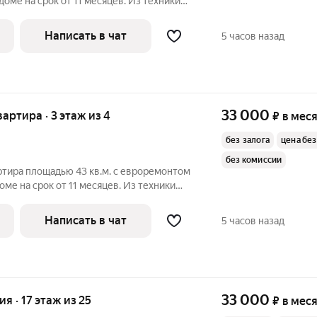
доме на срок от 11 месяцев. Из техники
олитный, окна выходят на улицу. Есть
Написать в чат
5 часов назад
33 000
вартира · 3 этаж из 4
₽
в мес
без залога
цена без
без комиссии
ртира площадью 43 кв.м. с евроремонтом
оме на срок от 11 месяцев. Из техники
чный. Во дворе есть бесплатная
Написать в чат
5 часов назад
33 000
ия · 17 этаж из 25
₽
в мес