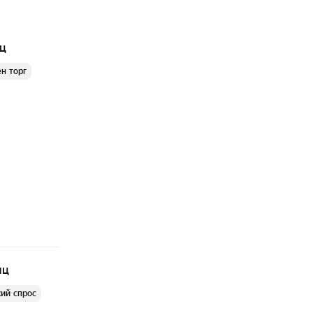
яц
н торг
яц
ий спрос