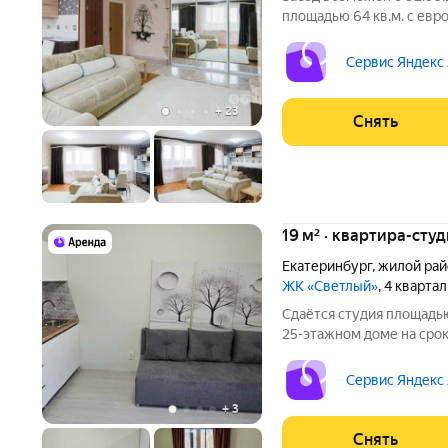
площадью 64 кв.м. с евр
на срок от 11 месяцев. Из техники есть:
Сервис Яндекс
+
23
Снять
19 м² · квартира-студ
Екатеринбург
,
жилой рай
ЖК «Светлый»
, 4 кварта
Сдаётся студия площадью
25-этажном доме на срок 
Стиральная машина Холодильник Дом - монолитный, окна
выходят на улицу. Жиле
Сервис Яндекс
по квитанции.
+
3
Снять