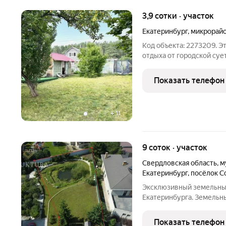
3,9 сотки · участок
Екатеринбург
,
микрорай
Код объекта: 2273209. Э
отдыха от городской суе
летний домик, под окнам
плодоносящие яблони, хо
Показать телефон
для бассейна,
+
11
9 соток · участок
Свердловская область
,
м
Екатеринбург
,
посёлок С
Эксклюзивный земельный
Екатеринбурга. Земельны
строительства дома ваш
Представляем вашему в
Показать телефон