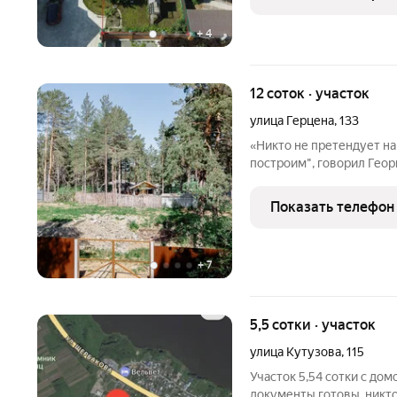
Екатеринбурга п
+
4
12 соток · участок
улица Герцена
,
133
«Никто не претендует на
построим", говорил Гео
некоторым данным, на те
дача Маршала Советског
Показать телефон
Жукова. В 1948-1953
+
7
5,5 сотки · участок
улица Кутузова
,
115
Участок 5,54 сотки с домо
документы готовы, никто 