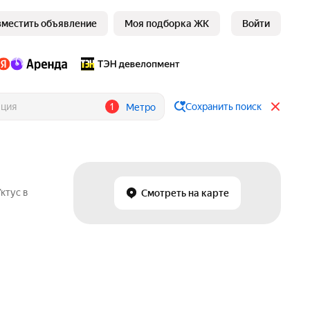
зместить объявление
Моя подборка ЖК
Войти
1
Сохранить поиск
Метро
ктус в
Смотреть на карте