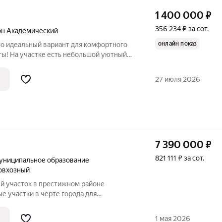
1 400 000
₽
356 234 ₽ за сот.
он Академический
онлайн показ
то идеальный вариант для комфортного
ты! На участке есть небольшой уютный
и которого растут три шикарные
рошая баня с летней верандой и местом
27 июля 2026
7 390 000
₽
821 111 ₽ за сот.
униципальное образование
овхозный
 участок в престижном районе
е участки в черте города для
ей мечты встречаются крайне редко.
ниманию участок в престижном районе
1 мая 2026