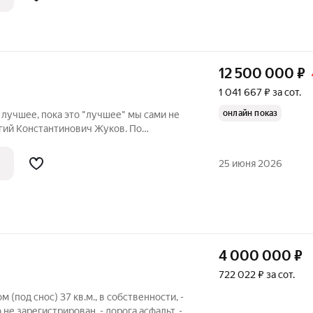
осёлке Совхозный.
12 500 000
₽
1 041 667 ₽ за сот.
онлайн показ
 лучшее, пока это "лучшее" мы сами не
ргий Константинович Жуков. По
рритории Уктусских гор располагалась
о Союза Георгия Константиновича
25 июня 2026
4 000 000
₽
722 022 ₽ за сот.
м (под снос) 37 кв.м., в собственности, -
не зарегистрирован, - дорога асфальт, -