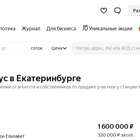
Ра
потека
Журнал
Для бизнеса
Уникальные акции
соток
Цена
ус в Екатеринбурге
ений от агентств и собственников по продаже участков у станции У
1 600 000
₽
320 000 ₽ за сот.
он Елизавет