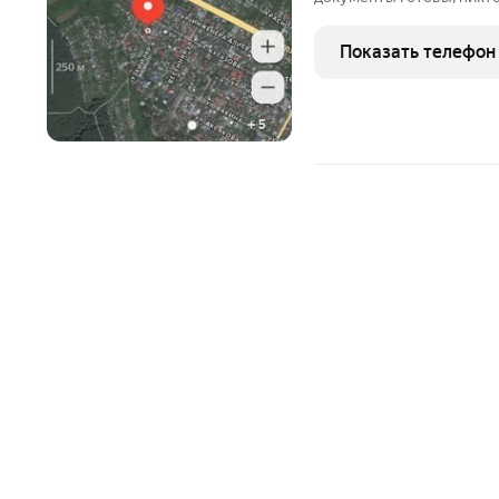
соседи жилые дома, - эле
Подробнее по телефону
Показать телефон
+
5