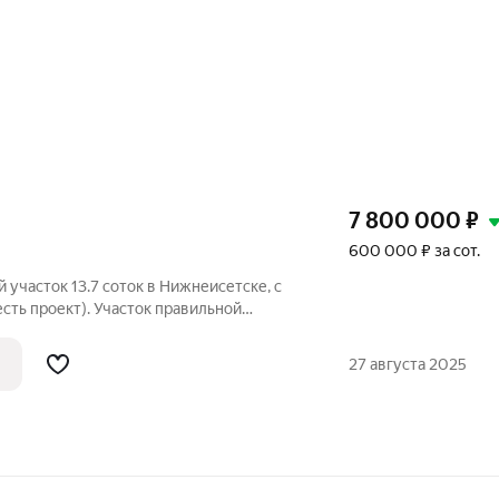
7 800 000
₽
600 000 ₽ за сот.
 участок 13.7 соток в Нижнеисетске, с
сть проект). Участок правильной
асположен в черте Екатеринбурга. Земля
рия земель ИЖС. Есть выгреб на 30 куб.
27 августа 2025