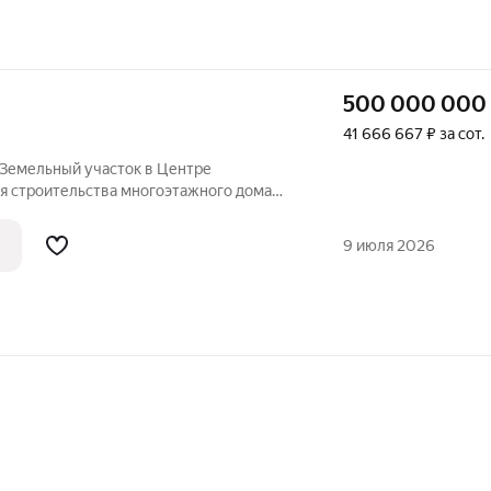
500 000 000
41 666 667 ₽ за сот.
 Земельный участок в Центре
ля строительства многоэтажного дома
этажного комплекса с торгово-
м. Рядом метро Земля в собственности
9 июля 2026
 18564