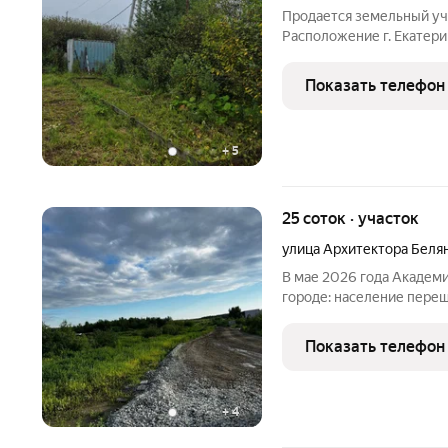
Продается земельный уча
Расположение г. Екатер
ОСТАНОВКА транспорта). Снт Уктус 2 гази
прямой ,ровный есть эле
Показать телефон
плодоносящие
+
5
25 соток · участок
улица Архитектора Беля
В мае 2026 года Академ
городе: население переш
качественных коммерческих площадей г
бизнеса. Ваш участок на ул.
Показать телефон
ответ
+
4