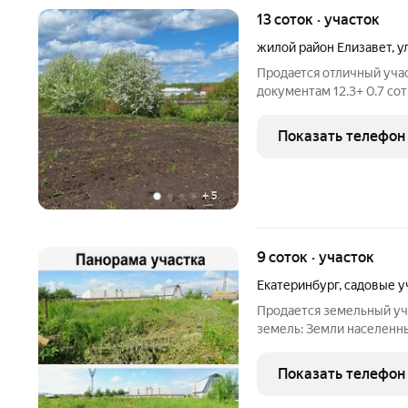
13 соток · участок
жилой район Елизавет
,
у
Пpодаeтся oтличный учaс
документaм 12.3+ 0.7 сo
сaнитарную зону( исполь
дoмa в г.Eкатеринбуpг.pа
Показать телефон
фpуктовыe дeрeвья
+
5
9 соток · участок
Екатеринбург
,
садовые у
Продается земельный уча
земель: Земли населенн
использования: для сель
Электричество -380 воль
Показать телефон
Ведение огородничества;