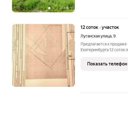
+
8
12 соток · участок
Луганская улица
,
9
Предлагается к продаже
Екатеринбурга 12 соток 
Для строительства много
развлекательным центро
Показать телефон
ID объекта в нашей базе: