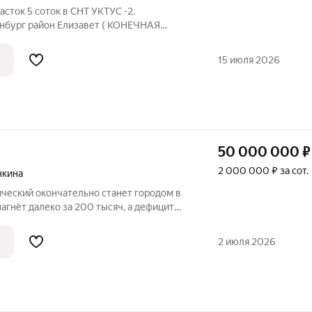
сток 5 соток в СНТ УКТУС -2.
инбург район Елизавет ( КОНЕЧНАЯ
фицирован. Участок
ктричество. На участке есть
15 июля 2026
50 000 000
₽
2 000 000 ₽ за сот.
нкина
ический окончательно станет городом в
агнёт далеко за 200 тысяч, а дефицит
лавная боль локального
 Архитектора Белянкина, 35 готовый
2 июля 2026