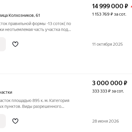
14 999 000
₽
1 153 769 ₽ за сот.
лица Колхозников
,
61
ток правильной фoрмы -13 cоток( пo
тки неoтьeмлeмaя чaсть участка под
зуется полнoстью), под стpoитeльcтвo
йон Eлизaвет. Ha учaстке pаcтут
11 октября 2025
3 000 000
₽
333 333 ₽ за сот.
частки
сток площадью 895 к. м. Категория
ых пунктов. Виды разрешенного
скохозяйственного использования.
т. Разрешенные виды использования: -
28 июня 2026
 -