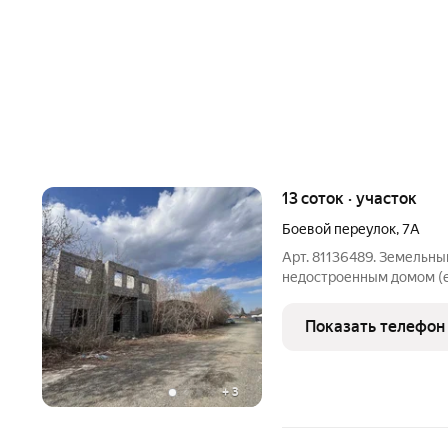
13 соток · участок
Боевой переулок
,
7А
Арт. 81136489. Земельный
недостроенным домом (е
прямоугольной формы, р
в собственности. Катего
Показать телефон
Скважина.
+
3