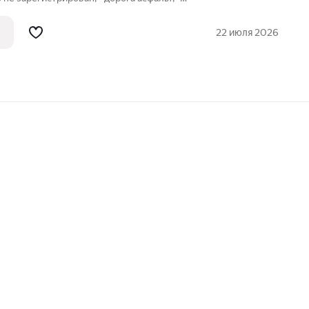
ктричество и газ на соседних участках,
22 июля 2026