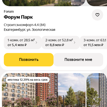
Forum
Форум Парк
Строится
•
комфорт
•
4.4 (84)
Екатеринбург, ул. Зоологическая
1-комн.
от 28,5 м²
2-комн.
от 52,8 м²
3-комн.
от 63,1
от 5,4 млн ₽
от 8,8 млн ₽
от 11,5 млн ₽
Позвонить
Позвоните мне
ипотека 12.39% на весь срок