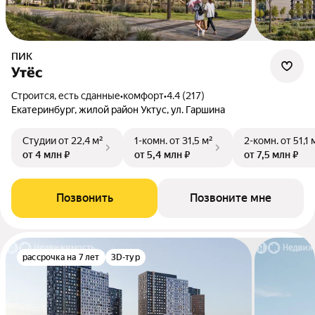
ПИК
Утёс
Строится, есть сданные
•
комфорт
•
4.4 (217)
Екатеринбург, жилой район Уктус, ул. Гаршина
Студии
от 22,4 м²
1-комн.
от 31,5 м²
2-комн.
от 51,1 
от 4 млн ₽
от 5,4 млн ₽
от 7,5 млн ₽
Позвонить
Позвоните мне
рассрочка на 7 лет
3D-тур