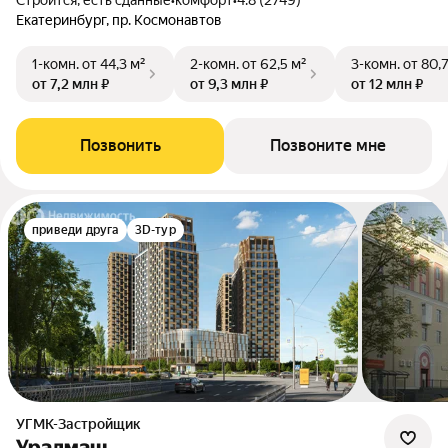
Строится, есть сданные
•
комфорт
•
4.8 (2749)
Екатеринбург, пр. Космонавтов
1-комн.
от 44,3 м²
2-комн.
от 62,5 м²
3-комн.
от 80,
от 7,2 млн ₽
от 9,3 млн ₽
от 12 млн ₽
Позвонить
Позвоните мне
приведи друга
3D-тур
УГМК-Застройщик
Уралмаш