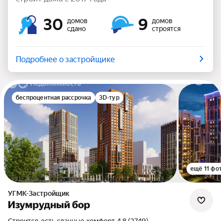
30
9
домов
домов
сдано
строятся
Подробнее о застройщике
беспроцентная рассрочка
3D-тур
ещё 11 фо
УГМК-Застройщик
Изумрудный бор