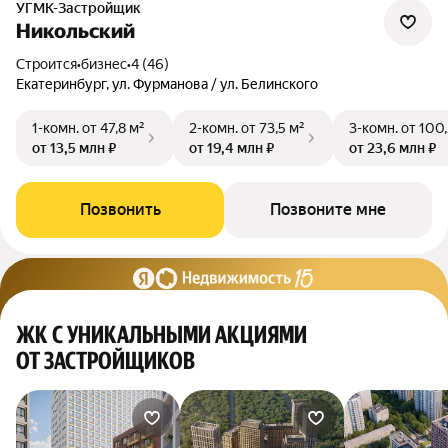
УГМК-Застройщик
Никольский
Строится
•
бизнес
•
4 (46)
Екатеринбург, ул. Фурманова / ул. Белинского
1-комн.
от 47,8 м²
2-комн.
от 73,5 м²
3-комн.
от 100,
от 13,5 млн ₽
от 19,4 млн ₽
от 23,6 млн ₽
Позвонить
Позвоните мне
ЖК С УНИКАЛЬНЫМИ АКЦИЯМИ
ОТ ЗАСТРОЙЩИКОВ