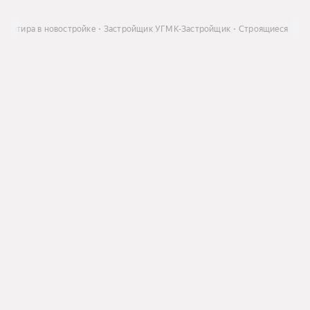
Квартира в новостройке
Застройщик УГМК-Застройщик
Строящиеся