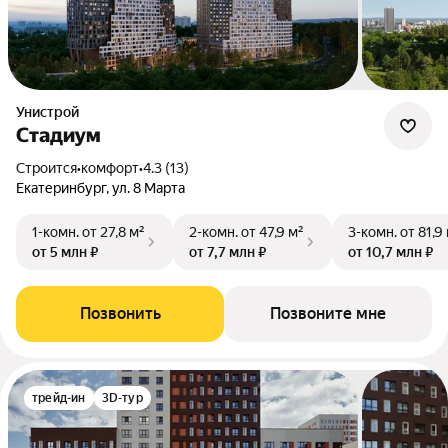
Унистрой
Стадиум
Строится
•
комфорт
•
4.3 (13)
Екатеринбург, ул. 8 Марта
1-комн.
от 27,8 м²
2-комн.
от 47,9 м²
3-комн.
от 81,9
от 5 млн ₽
от 7,7 млн ₽
от 10,7 млн ₽
Позвонить
Позвоните мне
трейд-ин
3D-тур