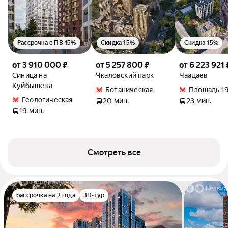
Рассрочка с ПВ 15%
Скидка 15%
Скидка 15%
от 3 910 000 ₽
от 5 257 800 ₽
от 6 223 921 
Синица на
Чкаловский парк
Чаадаев
Куйбышева
Ботаническая
Площадь 19
Геологическая
20 мин.
23 мин.
19 мин.
Смотреть все
рассрочка на 2 года
3D-тур