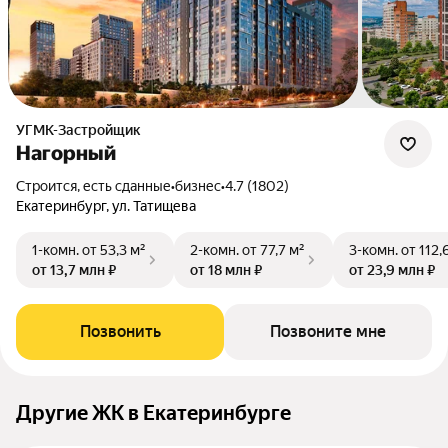
УГМК-Застройщик
Нагорный
Строится, есть сданные
•
бизнес
•
4.7 (1802)
Екатеринбург, ул. Татищева
1-комн.
от 53,3 м²
2-комн.
от 77,7 м²
3-комн.
от 112,
от 13,7 млн ₽
от 18 млн ₽
от 23,9 млн ₽
Позвонить
Позвоните мне
Другие ЖК в Екатеринбурге