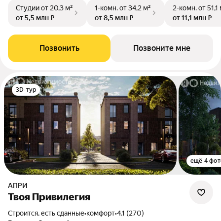
Студии
от 20,3 м²
1-комн.
от 34,2 м²
2-комн.
от 51,1
от 5,5 млн ₽
от 8,5 млн ₽
от 11,1 млн ₽
Позвонить
Позвоните мне
3D-тур
ещё 4 фот
АПРИ
Твоя Привилегия
Строится, есть сданные
•
комфорт
•
4.1 (270)