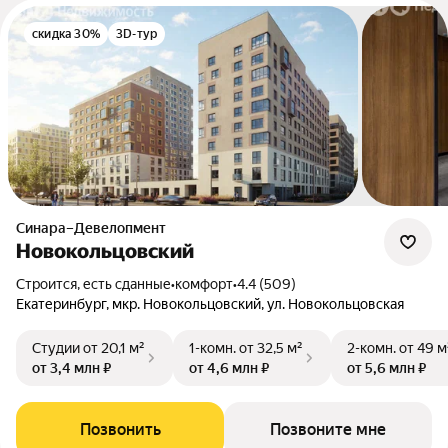
скидка 30%
3D-тур
Синара–Девелопмент
Новокольцовский
Строится, есть сданные
•
комфорт
•
4.4 (509)
Екатеринбург, мкр. Новокольцовский, ул. Новокольцовская
Студии
от 20,1 м²
1-комн.
от 32,5 м²
2-комн.
от 49 м
от 3,4 млн ₽
от 4,6 млн ₽
от 5,6 млн ₽
Позвонить
Позвоните мне