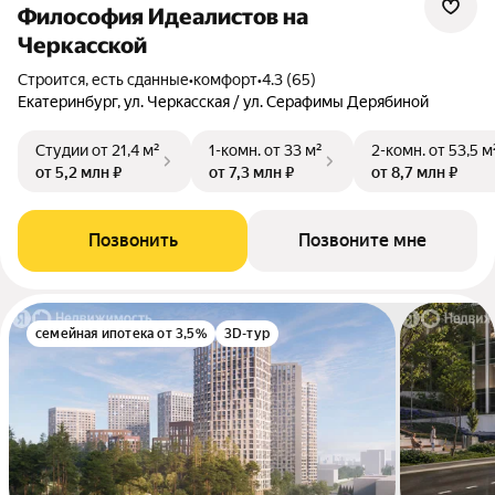
Философия Идеалистов на
Черкасской
Строится, есть сданные
•
комфорт
•
4.3 (65)
Екатеринбург, ул. Черкасская / ул. Серафимы Дерябиной
Студии
от 21,4 м²
1-комн.
от 33 м²
2-комн.
от 53,5 м
от 5,2 млн ₽
от 7,3 млн ₽
от 8,7 млн ₽
Позвонить
Позвоните мне
семейная ипотека от 3,5%
3D-тур