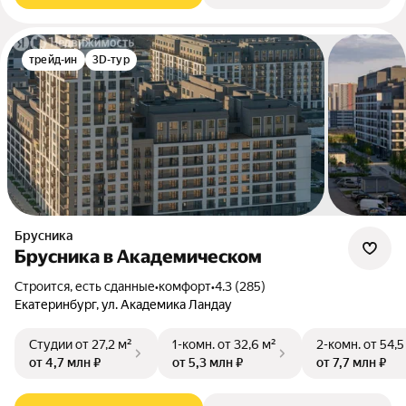
трейд-ин
3D-тур
Брусника
Брусника в Академическом
Строится, есть сданные
•
комфорт
•
4.3 (285)
Екатеринбург, ул. Академика Ландау
Студии
от 27,2 м²
1-комн.
от 32,6 м²
2-комн.
от 54,5
от 4,7 млн ₽
от 5,3 млн ₽
от 7,7 млн ₽