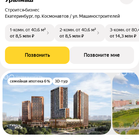
Строится
•
бизнес
Екатеринбург, пр. Космонавтов / ул. Машиностроителей
1-комн.
от 40,6 м²
2-комн.
от 40,6 м²
3-комн.
от 80,
от 8,5 млн ₽
от 8,5 млн ₽
от 14,3 млн ₽
Позвонить
Позвоните мне
семейная ипотека 6%
3D-тур