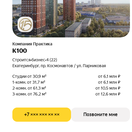
Компания Практика
К100
Строится
•
бизнес
•
4 (22)
Екатеринбург, пр. Космонавтов / ул. Парниковая
Студии от 30,9 м²
от 6,1 млн ₽
1-комн. от 31,7 м²
от 6,1 млн ₽
2-комн. от 61,3 м²
от 10,5 млн ₽
3-комн. от 76,2 м²
от 12,6 млн ₽
+7 ××× ××× ×× ××
Позвоните мне