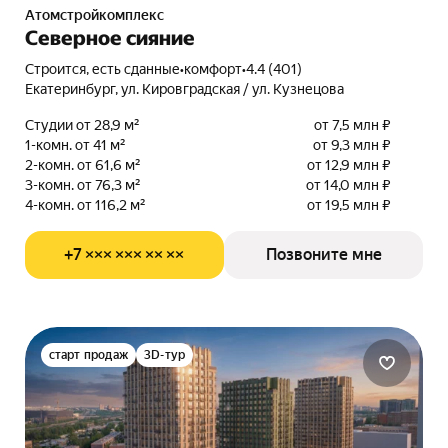
Атомстройкомплекс
Северное сияние
Строится, есть сданные
•
комфорт
•
4.4 (401)
Екатеринбург, ул. Кировградская / ул. Кузнецова
Студии от 28,9 м²
от 7,5 млн ₽
1-комн. от 41 м²
от 9,3 млн ₽
2-комн. от 61,6 м²
от 12,9 млн ₽
3-комн. от 76,3 м²
от 14,0 млн ₽
4-комн. от 116,2 м²
от 19,5 млн ₽
+7 ××× ××× ×× ××
Позвоните мне
старт продаж
3D-тур