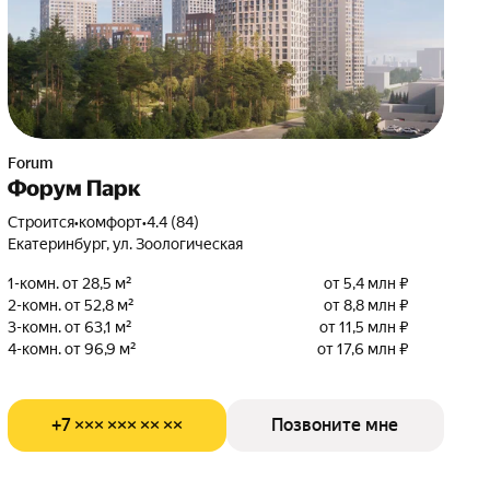
Forum
Форум Парк
Строится
•
комфорт
•
4.4 (84)
Екатеринбург, ул. Зоологическая
1-комн. от 28,5 м²
от 5,4 млн ₽
2-комн. от 52,8 м²
от 8,8 млн ₽
3-комн. от 63,1 м²
от 11,5 млн ₽
4-комн. от 96,9 м²
от 17,6 млн ₽
+7 ××× ××× ×× ××
Позвоните мне