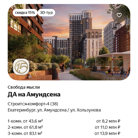
скидка 15%
3D-тур
Свобода мысли
ДА на Амундсена
Строится
•
комфорт
•
4 (38)
Екатеринбург, ул. Амундсена / ул. Хользунова
1-комн. от 43,6 м²
от 8,2 млн ₽
2-комн. от 61,8 м²
от 11,0 млн ₽
3-комн. от 83,1 м²
от 13,9 млн ₽