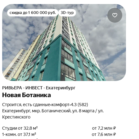
скидка до 1 600 000 руб.
3D-тур
РИВЬЕРА - ИНВЕСТ - Екатеринбург
Новая Ботаника
Строится, есть сданные
•
комфорт
•
4.3 (582)
Екатеринбург, мкр. Ботанический, ул. 8 марта / ул.
Крестинского
Студии от 32,8 м²
от 7,2 млн ₽
1-комн. от 37,1 м²
от 7,6 млн ₽