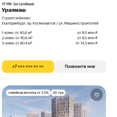
УГМК-Застройщик
Уралмаш
Строится
•
бизнес
Екатеринбург, пр. Космонавтов / ул. Машиностроителей
1-комн. от 40,6 м²
от 8,5 млн ₽
2-комн. от 40,6 м²
от 8,5 млн ₽
3-комн. от 80,4 м²
от 14,3 млн ₽
+7 ××× ××× ×× ××
Позвоните мне
семейная ипотека от 3,5%
3D-тур