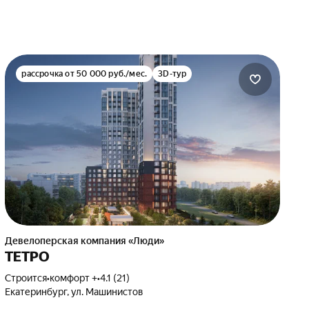
рассрочка от 50 000 руб./мес.
3D-тур
Девелоперская компания «Люди»
ТЕТРО
Строится
•
комфорт +
•
4.1 (21)
Екатеринбург, ул. Машинистов