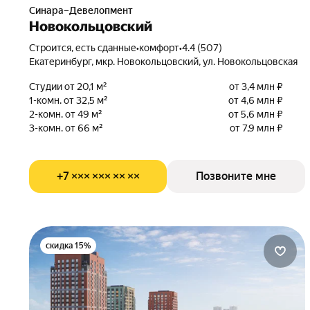
Синара–Девелопмент
Новокольцовский
Строится, есть сданные
•
комфорт
•
4.4 (507)
Екатеринбург, мкр. Новокольцовский, ул. Новокольцовская
Студии от 20,1 м²
от 3,4 млн ₽
1-комн. от 32,5 м²
от 4,6 млн ₽
2-комн. от 49 м²
от 5,6 млн ₽
3-комн. от 66 м²
от 7,9 млн ₽
+7 ××× ××× ×× ××
Позвоните мне
скидка 15%