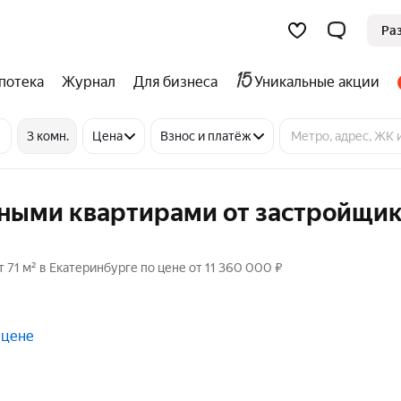
Ра
потека
Журнал
Для бизнеса
Уникальные акции
3 комн.
Цена
Взнос и платёж
тными квартирами от застройщик
71 м² в Екатеринбурге по цене от 11 360 000 ₽
 цене