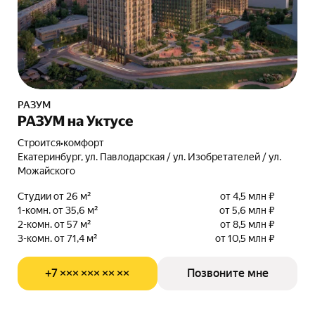
РАЗУМ
РАЗУМ на Уктусе
Строится
•
комфорт
Екатеринбург, ул. Павлодарская / ул. Изобретателей / ул.
Можайского
Студии от 26 м²
от 4,5 млн ₽
1-комн. от 35,6 м²
от 5,6 млн ₽
2-комн. от 57 м²
от 8,5 млн ₽
3-комн. от 71,4 м²
от 10,5 млн ₽
+7 ××× ××× ×× ××
Позвоните мне