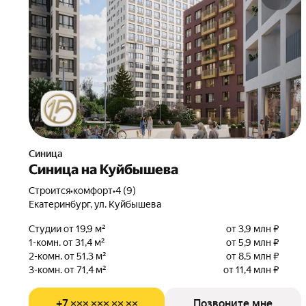
Синица
Синица на Куйбышева
Строится
•
комфорт
•
4 (9)
Екатеринбург, ул. Куйбышева
Студии от 19,9 м²
от 3,9 млн ₽
1-комн. от 31,4 м²
от 5,9 млн ₽
2-комн. от 51,3 м²
от 8,5 млн ₽
3-комн. от 71,4 м²
от 11,4 млн ₽
+7 ××× ××× ×× ××
Позвоните мне