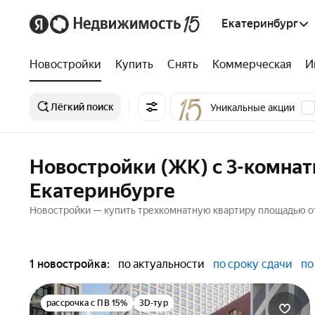
Екатеринбург
Новостройки
Купить
Снять
Коммерческая
И
Лёгкий поиск
Уникальные акции
Новостройки (ЖК) с 3-комна
Екатеринбурге
Новостройки — купить трехкомнатную квартиру площадью от 
1 новостройка:
по актуальности
по сроку сдачи
по
рассрочка с ПВ 15%
3D-тур