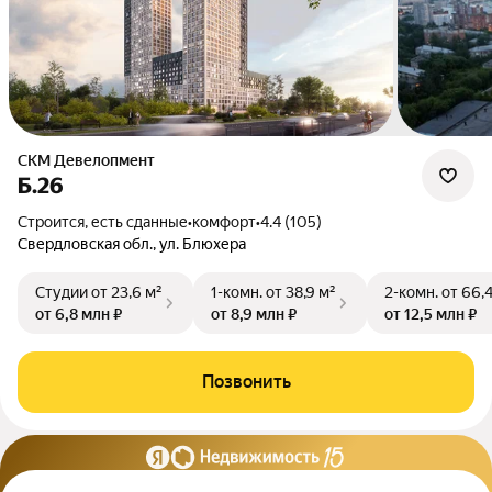
СКМ Девелопмент
Б.26
Строится, есть сданные
•
комфорт
•
4.4 (105)
Свердловская обл., ул. Блюхера
Студии
от 23,6 м²
1-комн.
от 38,9 м²
2-комн.
от 66,
от 6,8 млн ₽
от 8,9 млн ₽
от 12,5 млн ₽
Позвонить