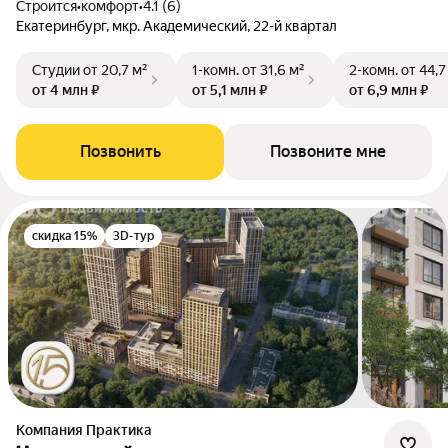
Строится
•
комфорт
•
4.1 (6)
Екатеринбург, мкр. Академический, 22-й квартал
Студии
от 20,7 м²
1-комн.
от 31,6 м²
2-комн.
от 44,7
от 4 млн ₽
от 5,1 млн ₽
от 6,9 млн ₽
Позвонить
Позвоните мне
скидка 15%
3D-тур
Компания Практика