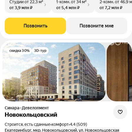
Студии
от 22,3 м²
1-комн.
от 34 м²
2-комн.
от 46,9 
от 3,9 млн ₽
от 5,4 млн ₽
от 7,2 млн ₽
Позвонить
Позвоните мне
скидка 30%
3D-тур
Синара–Девелопмент
Новокольцовский
Строится, есть сданные
•
комфорт
•
4.4 (509)
Екатеринбург, мкр. Новокольцовский, ул. Новокольцовская