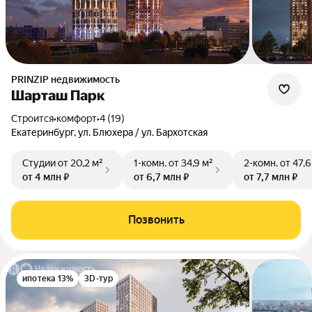
PRINZIP недвижимость
Шарташ Парк
Строится
•
комфорт
•
4 (19)
Екатеринбург, ул. Блюхера / ул. Бархотская
Студии
от 20,2 м²
1-комн.
от 34,9 м²
2-комн.
от 47,6
от 4 млн ₽
от 6,7 млн ₽
от 7,7 млн ₽
Позвонить
ипотека 13%
3D-тур