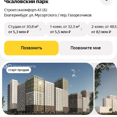
Чкаловский парк
Строится
•
комфорт
•
4.1 (6)
Екатеринбург, ул. Мусоргского / пер. Газорезчиков
Студии
от 30,8 м²
1-комн.
от 32,3 м²
2-комн.
от 48,5
от 5,3 млн ₽
от 5,5 млн ₽
от 8,1 млн ₽
Позвонить
Позвоните мне
старт продаж