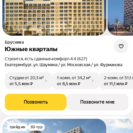
Брусника
Южные кварталы
Строится, есть сданные
•
комфорт
•
4.4 (627)
Екатеринбург, ул. Шаумяна / ул. Московская / ул. Фурманова
Студии
от 20,3 м²
1-комн.
от 34,2 м²
2-комн.
от 51,1
от 5,5 млн ₽
от 8,5 млн ₽
от 11,1 млн ₽
Позвонить
Позвоните мне
трейд-ин
3D-тур