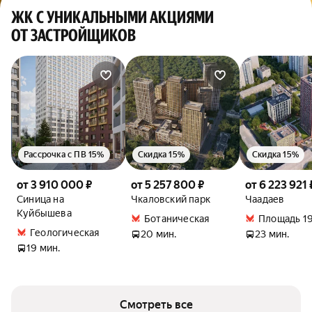
ЖК С УНИКАЛЬНЫМИ АКЦИЯМИ
ОТ ЗАСТРОЙЩИКОВ
Рассрочка с ПВ 15%
Скидка 15%
Скидка 15%
от 3 910 000 ₽
от 5 257 800 ₽
от 6 223 921 
Синица на
Чкаловский парк
Чаадаев
Куйбышева
Ботаническая
Площадь 19
Геологическая
20 мин.
23 мин.
19 мин.
Смотреть все