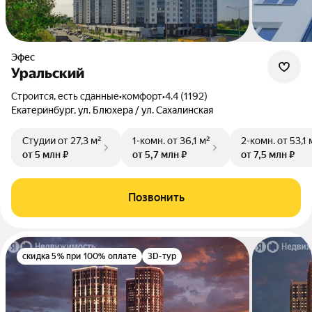
Эфес
Уральский
Строится, есть сданные
•
комфорт
•
4.4 (1192)
Екатеринбург, ул. Блюхера / ул. Сахалинская
Студии
от 27,3 м²
1-комн.
от 36,1 м²
2-комн.
от 53,1 
от 5 млн ₽
от 5,7 млн ₽
от 7,5 млн ₽
Позвонить
скидка 5% при 100% оплате
3D-тур