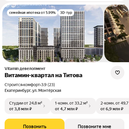
семейная ипотека от 5.99%
3D-тур
Vitamin девелопмент
Витамин-квартал на Титова
Строится
•
комфорт
•
3.9 (23)
Екатеринбург, ул. Монтёрская
Студии
от 24,8 м²
1-комн.
от 33,2 м²
2-комн.
от 49,7
от 3,8 млн ₽
от 4,7 млн ₽
от 6,9 млн ₽
Позвонить
Позвоните мне