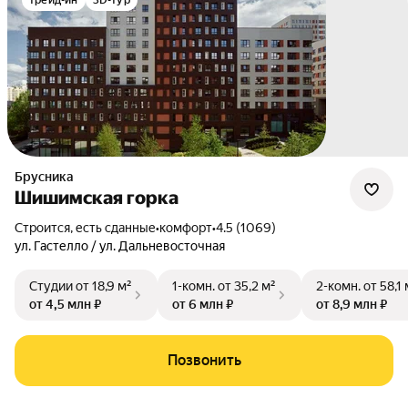
трейд-ин
3D-тур
Брусника
Шишимская горка
Строится, есть сданные
•
комфорт
•
4.5 (1069)
ул. Гастелло / ул. Дальневосточная
Студии
от 18,9 м²
1-комн.
от 35,2 м²
2-комн.
от 58,1 
от 4,5 млн ₽
от 6 млн ₽
от 8,9 млн ₽
Позвонить