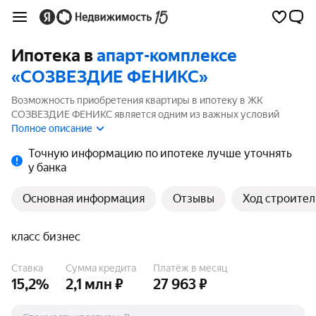
Ипотека в
апарт-комплексе
«СОЗВЕЗДИЕ ФЕНИКС»
Возможность приобретения квартиры в ипотеку в ЖК
СОЗВЕЗДИЕ ФЕНИКС является одним из важных условий
выбора квартиры. На странице мы собрали программы
Полное описание
кредитования банков для покупки квартиры в ипотеку от
Точную информацию по ипотеке лучше уточнять
15.2%.
у банка
Основная информация
Отзывы
Ход строител
класс бизнес
Ставка
Сумма кредита
Платёж в месяц
15,2%
2,1 млн ₽
27 963 ₽