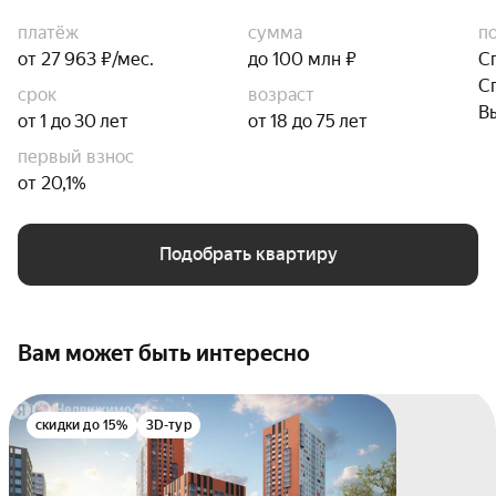
платёж
сумма
п
от 27 963 ₽/мес.
до 100 млн ₽
С
С
срок
возраст
В
от 1 до 30 лет
от 18 до 75 лет
первый взнос
от 20,1%
Подобрать квартиру
Вам может быть интересно
скидки до 15%
3D-тур