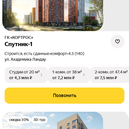
ГК «КОРТРОС»
Спутник-1
Строится, есть сданные
•
комфорт
•
4.3 (140)
ул. Академика Ландау
Студии
от 20 м²
1-комн.
от 38 м²
2-комн.
от 47,4 м²
от 4,3 млн ₽
от 7,2 млн ₽
от 7,5 млн ₽
Позвонить
скидка 30%
3D-тур