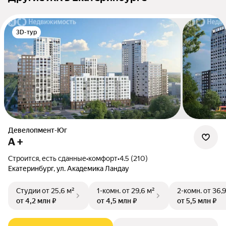
3D-тур
Девелопмент-Юг
А +
Строится, есть сданные
•
комфорт
•
4.5 (210)
Екатеринбург, ул. Академика Ландау
Студии
от 25,6 м²
1-комн.
от 29,6 м²
2-комн.
от 36,
от 4,2 млн ₽
от 4,5 млн ₽
от 5,5 млн ₽