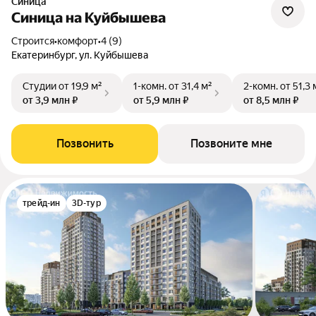
Синица
Синица на Куйбышева
Строится
•
комфорт
•
4 (9)
Екатеринбург, ул. Куйбышева
Студии
от 19,9 м²
1-комн.
от 31,4 м²
2-комн.
от 51,3 
от 3,9 млн ₽
от 5,9 млн ₽
от 8,5 млн ₽
Позвонить
Позвоните мне
трейд-ин
3D-тур