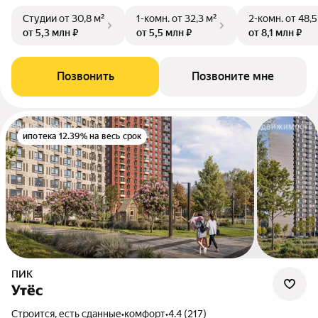
Студии
от 30,8 м²
1-комн.
от 32,3 м²
2-комн.
от 48,5
от 5,3 млн ₽
от 5,5 млн ₽
от 8,1 млн ₽
Позвонить
Позвоните мне
ипотека 12.39% на весь срок
ПИК
Утёс
Строится, есть сданные
•
комфорт
•
4.4 (217)