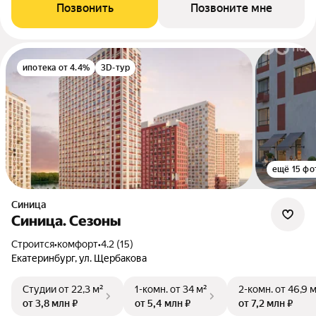
Позвонить
Позвоните мне
ипотека от 4.4%
3D-тур
ещё 15 фо
Синица
Синица. Сезоны
Строится
•
комфорт
•
4.2 (15)
Екатеринбург, ул. Щербакова
Студии
от 22,3 м²
1-комн.
от 34 м²
2-комн.
от 46,9 
от 3,8 млн ₽
от 5,4 млн ₽
от 7,2 млн ₽