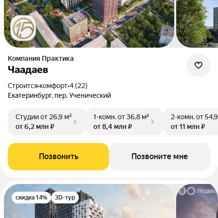
Компания Практика
Чаадаев
Строится
•
комфорт
•
4 (22)
Екатеринбург, пер. Ученический
Студии
от 26,9 м²
1-комн.
от 36,8 м²
2-комн.
от 54,9
от 6,2 млн ₽
от 8,4 млн ₽
от 11 млн ₽
Позвонить
Позвоните мне
скидка 14%
3D-тур