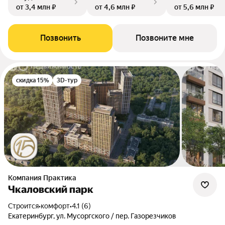
от 3,4 млн ₽
от 4,6 млн ₽
от 5,6 млн ₽
Позвонить
Позвоните мне
скидка 15%
3D-тур
Компания Практика
Чкаловский парк
Строится
•
комфорт
•
4.1 (6)
Екатеринбург, ул. Мусоргского / пер. Газорезчиков