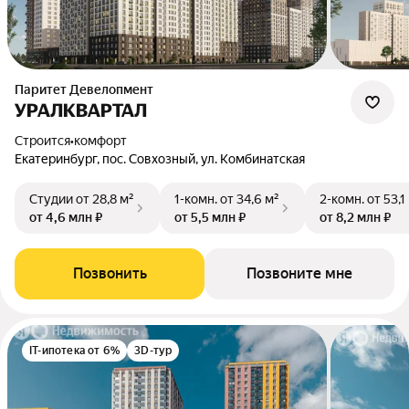
Паритет Девелопмент
УРАЛКВАРТАЛ
Строится
•
комфорт
Екатеринбург, пос. Совхозный, ул. Комбинатская
Студии
от 28,8 м²
1-комн.
от 34,6 м²
2-комн.
от 53,1
от 4,6 млн ₽
от 5,5 млн ₽
от 8,2 млн ₽
Позвонить
Позвоните мне
IT-ипотека от 6%
3D-тур