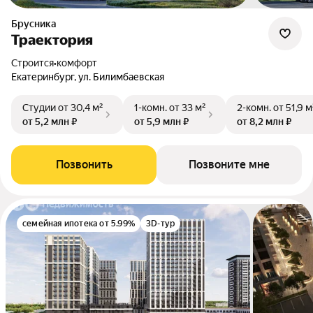
Брусника
Траектория
Строится
•
комфорт
Екатеринбург, ул. Билимбаевская
Студии
от 30,4 м²
1-комн.
от 33 м²
2-комн.
от 51,9 м
от 5,2 млн ₽
от 5,9 млн ₽
от 8,2 млн ₽
Позвонить
Позвоните мне
семейная ипотека от 5.99%
3D-тур