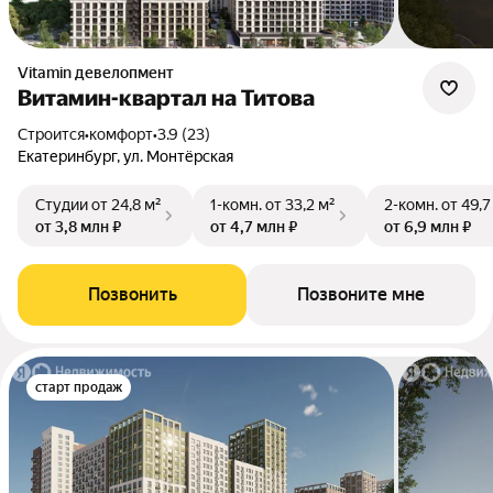
Vitamin девелопмент
Витамин-квартал на Титова
Строится
•
комфорт
•
3.9 (23)
Екатеринбург, ул. Монтёрская
Студии
от 24,8 м²
1-комн.
от 33,2 м²
2-комн.
от 49,7
от 3,8 млн ₽
от 4,7 млн ₽
от 6,9 млн ₽
Позвонить
Позвоните мне
старт продаж