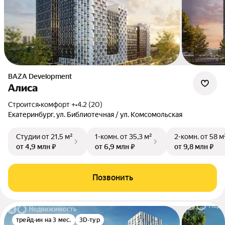
BAZA Development
Алиса
Строится
•
комфорт +
•
4.2 (20)
Екатеринбург, ул. Библиотечная / ул. Комсомольская
Студии
от 21,5 м²
1-комн.
от 35,3 м²
2-комн.
от 58 м
от 4,9 млн ₽
от 6,9 млн ₽
от 9,8 млн ₽
Позвонить
трейд-ин на 3 мес.
3D-тур