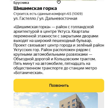
Брусника
Шишимская горка
Строится, есть сданные
•
комфорт
•
4.5 (1069)
ул. Гастелло / ул. Дальневосточная
«Шишимская горка» — район с голландской
архитектурой в центре Уктуса. Кварталы
переменной этажности с закрытыми дворами
выходят на широкий пешеходный бульвар.
Проект связывает центр города и зелёный район
Уктусских гор. Район расположен рядом с
крупными автомобильными развязками —
Объездной дорогой и Кольцовским трактом.
Пять минут на автомобиле, пятнадцать на
общественном транспорте до станции метро
«Ботаническая».
Позвонить
скид
30%
3D-