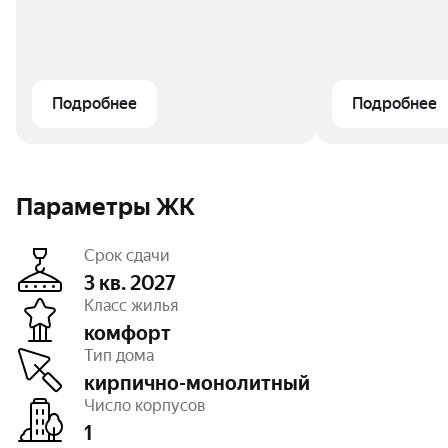
700000 руб. д
субсидирования).
квартир. Подр
продаж. Предл
Подробнее
Подробнее
Параметры ЖК
Срок сдачи
3 кв. 2027
Класс жилья
комфорт
Этажность
20
Тип дома
Отделка
предчистовая
Высота потолков
2,59 — 2,82 м
кирпично-монолитный
Паркинг, машиноместа
открытый – 22
Число корпусов
Тип договора
ДДУ, 214 ФЗ
1
Очереди
1