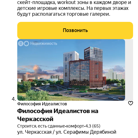
скейт-площадка, workout зоны в каждом дворе и
детские игровые комплексы. На первых этажах
будут располагаться торговые галереи.
Позвонить
скид
от 15
000
руб.
3D-
тур
Философия Идеалистов
Философия Идеалистов на
Черкасской
Строится, есть сданные
•
комфорт
•
4.3 (65)
ул. Черкасская / ул. Серафимы Дерябиной