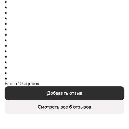
В непосредственной близости от ЖК «Радиостанция»
уже работают важные объекты:
детский сад № 529;
строящаяся гимназия;
ТРЦ «VEER mall»;
лесопарк «Пышминские озерки»;
Всего 10 оценок
школа № 95.
Добавить отзыв
О застройщике
Смотреть все 6 отзывов
Проект реализует ООО «Специализированный
застройщик „ЖК „Радиостанция“». Компания
основана 3 октября 2022 года. Основная