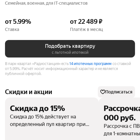
Семейная, военная, для IT-специалистов
от 5.99%
от 22 489 ₽
Ставка
Платёж в месяц
Подобрать квартиру
с льготной ипотекой
В парк-квартал «Радиостанция» есть
14 ипотечных программ
со ставкой
от 5.99%.
Расчёт носит информационный характер и не является
публичной офертой.
Скидки и акции
Подписаться
Скидка до 15%
Рассрочка
000 руб.
Скидка до 15% действует на
определенный пул квартир при
Рассрочка с П
100% оплате, в том числе ипотеке
для 1-комнатны
(без применения