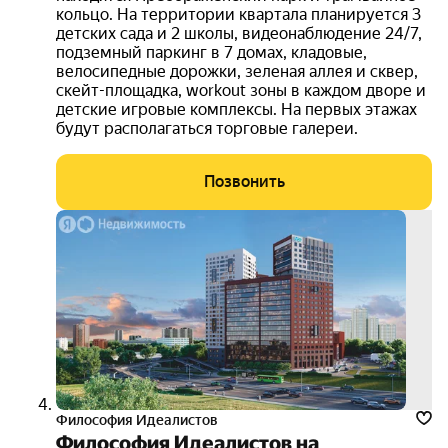
кольцо. На территории квартала планируется 3
детских сада и 2 школы, видеонаблюдение 24/7,
подземный паркинг в 7 домах, кладовые,
велосипедные дорожки, зеленая аллея и сквер,
скейт-площадка, workout зоны в каждом дворе и
детские игровые комплексы. На первых этажах
будут располагаться торговые галереи.
Позвонить
скид
от 15
000
руб.
3D-
тур
Философия Идеалистов
Философия Идеалистов на