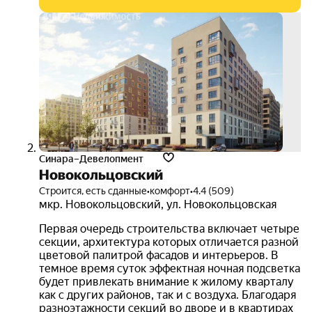
скид
30%
3D-
тур
Синара–Девелопмент
Новокольцовский
Строится, есть сданные
•
комфорт
•
4.4 (509)
мкр. Новокольцовский
,
ул. Новокольцовская
Первая очередь строительства включает четыре
секции, архитектура которых отличается разной
цветовой палитрой фасадов и интерьеров. В
темное время суток эффектная ночная подсветка
будет привлекать внимание к жилому кварталу
как с других районов, так и с воздуха. Благодаря
разноэтажности секций во дворе и в квартирах