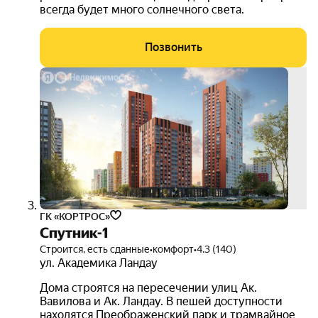
всегда будет много солнечного света.
Позвонить
скид
до 1
3D-
тур
ГК «КОРТРОС»
Спутник-1
Строится, есть сданные
•
комфорт
•
4.3 (140)
ул. Академика Ландау
Дома строятся на пересечении улиц Ак.
Вавилова и Ак. Ландау. В пешей доступности
находятся Преображенский парк и трамвайное