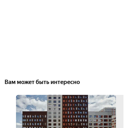
Вам может быть интересно
трей
ин
3D-
тур