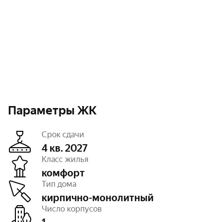
Параметры ЖК
Срок сдачи
4 кв. 2027
Класс жилья
комфорт
Этажность
25
Тип дома
Отделка
чистовая
Высота потолков
2,72 — 3,02 м
кирпично-монолитный
Паркинг, машиноместа
подземный – 98,
Число корпусов
есть открытый