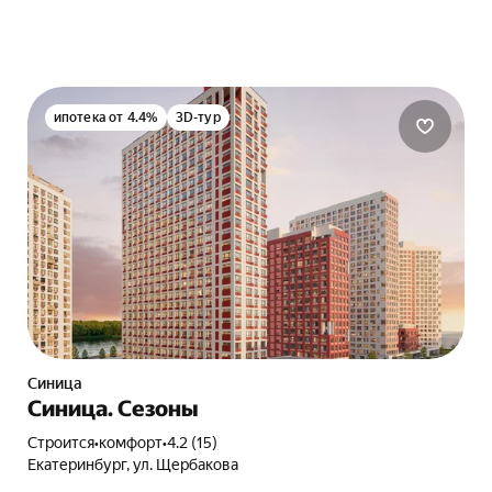
ипотека от 4.4%
3D-тур
Синица
Синица. Сезоны
Строится
•
комфорт
•
4.2 (15)
Екатеринбург, ул. Щербакова