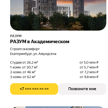
РАЗУМ
РАЗУМ в Академическом
Строится
•
комфорт
Екатеринбург, ул. Амундсена
Студии от 26,2 м²
от 5,0 млн ₽
1-комн. от 30,7 м²
от 5,7 млн ₽
2-комн. от 46 м²
от 7,2 млн ₽
3-комн. от 62 м²
от 9,8 млн ₽
+7 ××× ××× ×× ××
Позвоните мне