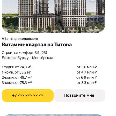
Vitamin девелопмент
Витамин-квартал на Титова
Строится
•
комфорт
•
3.9 (23)
Екатеринбург, ул. Монтёрская
Студии от 24,8 м²
от 3,8 млн ₽
1-комн. от 33,2 м²
от 4,7 млн ₽
2-комн. от 49,7 м²
от 6,9 млн ₽
3-комн. от 75,3 м²
от 8,3 млн ₽
+7 ××× ××× ×× ××
Позвоните мне