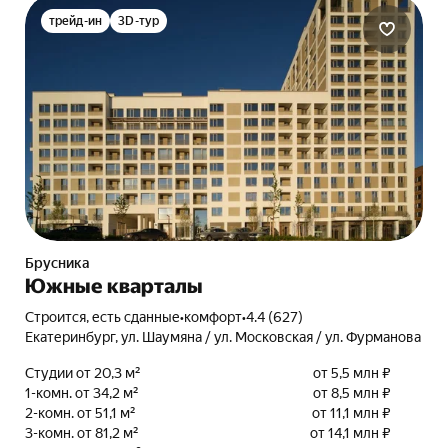
трейд-ин
3D-тур
Брусника
Южные кварталы
Строится, есть сданные
•
комфорт
•
4.4 (627)
Екатеринбург, ул. Шаумяна / ул. Московская / ул. Фурманова
Студии от 20,3 м²
от 5,5 млн ₽
1-комн. от 34,2 м²
от 8,5 млн ₽
2-комн. от 51,1 м²
от 11,1 млн ₽
3-комн. от 81,2 м²
от 14,1 млн ₽