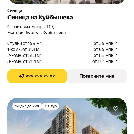
Синица
Синица на Куйбышева
Строится
•
комфорт
•
4 (9)
Екатеринбург, ул. Куйбышева
Студии от 19,9 м²
от 3,9 млн ₽
1-комн. от 31,4 м²
от 5,9 млн ₽
2-комн. от 51,3 м²
от 8,5 млн ₽
3-комн. от 71,4 м²
от 11,4 млн ₽
+7 ××× ××× ×× ××
Позвоните мне
скидка до 27%
3D-тур