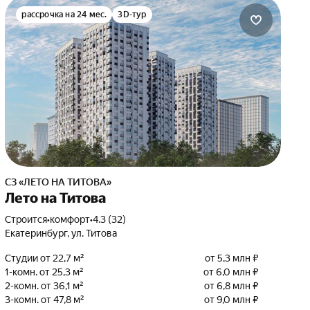
рассрочка на 24 мес.
3D-тур
СЗ «ЛЕТО НА ТИТОВА»
Лето на Титова
Строится
•
комфорт
•
4.3 (32)
Екатеринбург, ул. Титова
Студии от 22,7 м²
от 5,3 млн ₽
1-комн. от 25,3 м²
от 6,0 млн ₽
2-комн. от 36,1 м²
от 6,8 млн ₽
3-комн. от 47,8 м²
от 9,0 млн ₽