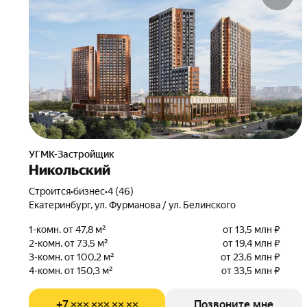
УГМК-Застройщик
Никольский
Строится
•
бизнес
•
4 (46)
Екатеринбург, ул. Фурманова / ул. Белинского
1-комн. от 47,8 м²
от 13,5 млн ₽
2-комн. от 73,5 м²
от 19,4 млн ₽
3-комн. от 100,2 м²
от 23,6 млн ₽
4-комн. от 150,3 м²
от 33,5 млн ₽
+7 ××× ××× ×× ××
Позвоните мне