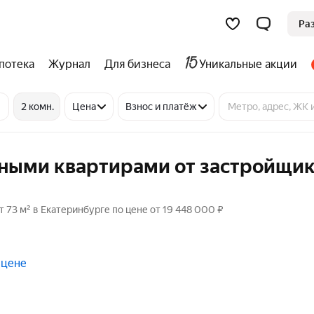
Ра
потека
Журнал
Для бизнеса
Уникальные акции
2 комн.
Цена
Взнос и платёж
тными квартирами от застройщик
73 м² в Екатеринбурге по цене от 19 448 000 ₽
 цене