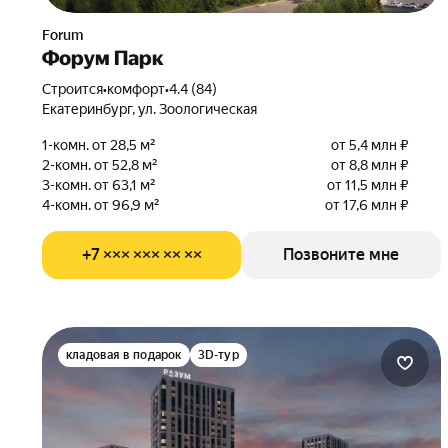
Forum
Форум Парк
Строится
•
комфорт
•
4.4 (84)
Екатеринбург, ул. Зоологическая
1-комн. от 28,5 м²
от 5,4 млн ₽
2-комн. от 52,8 м²
от 8,8 млн ₽
3-комн. от 63,1 м²
от 11,5 млн ₽
4-комн. от 96,9 м²
от 17,6 млн ₽
+7 ××× ××× ×× ××
Позвоните мне
кладовая в подарок
3D-тур