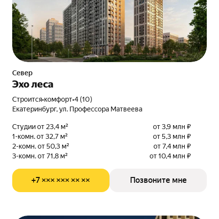
Север
Эхо леса
Строится
•
комфорт
•
4 (10)
Екатеринбург, ул. Профессора Матвеева
Студии от 23,4 м²
от 3,9 млн ₽
1-комн. от 32,7 м²
от 5,3 млн ₽
2-комн. от 50,3 м²
от 7,4 млн ₽
3-комн. от 71,8 м²
от 10,4 млн ₽
+7 ××× ××× ×× ××
Позвоните мне