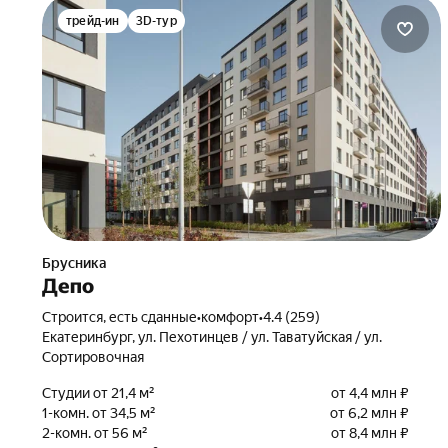
трейд-ин
3D-тур
Брусника
Депо
Строится, есть сданные
•
комфорт
•
4.4 (259)
Екатеринбург, ул. Пехотинцев / ул. Таватуйская / ул.
Сортировочная
Студии от 21,4 м²
от 4,4 млн ₽
1-комн. от 34,5 м²
от 6,2 млн ₽
2-комн. от 56 м²
от 8,4 млн ₽