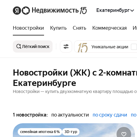
Екатеринбург
Новостройки
Купить
Снять
Коммерческая
И
Лёгкий поиск
Уникальные акции
Новостройки (ЖК) с 2-комна
Екатеринбурге
Новостройки — купить двухкомнатную квартиру площадью от 
1 новостройка:
по актуальности
по сроку сдачи
по
семейная ипотека 6%
3D-тур