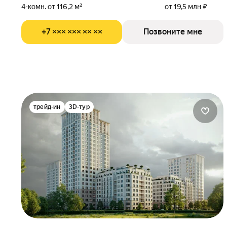
4-комн. от 116,2 м²
от 19,5 млн ₽
+7 ××× ××× ×× ××
Позвоните мне
трейд-ин
3D-тур