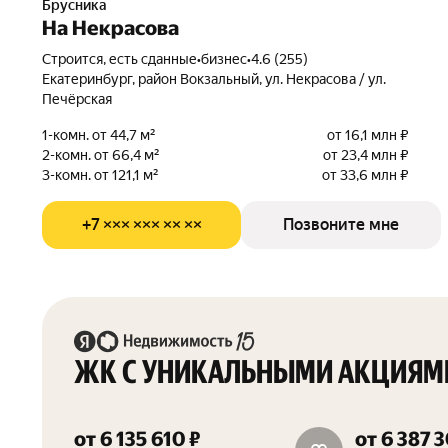
Брусника
На Некрасова
Строится, есть сданные
•
бизнес
•
4.6 (255)
Екатеринбург, район Вокзальный, ул. Некрасова / ул.
Печёрская
1-комн. от 44,7 м²
от 16,1 млн ₽
2-комн. от 66,4 м²
от 23,4 млн ₽
3-комн. от 121,1 м²
от 33,6 млн ₽
+7 ××× ××× ×× ××
Позвоните мне
ЖК С УНИКАЛЬНЫМИ АКЦИЯМ
от 6 135 610 ₽
от 6 387 
скидка 15%
скидка до 