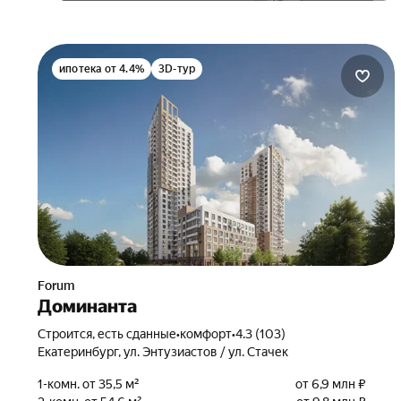
ипотека от 4.4%
3D-тур
Forum
Доминанта
Строится, есть сданные
•
комфорт
•
4.3 (103)
Екатеринбург, ул. Энтузиастов / ул. Стачек
1-комн. от 35,5 м²
от 6,9 млн ₽