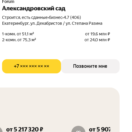
Forum
Александровский сад
Строится, есть сданные
•
бизнес
•
4.7 (406)
Екатеринбург, ул. Декабристов / ул. Степана Разина
1-комн. от 51,1 м²
от 19,6 млн ₽
2-комн. от 75,3 м²
от 24,0 млн ₽
+7 ××× ××× ×× ××
Позвоните мне
от 5 217 320 ₽
от 5 907 903 ₽
скидка от 150 000 руб.
скидка 15%