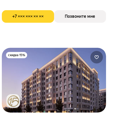
+7 ××× ××× ×× ××
Позвоните мне
скидка 15%