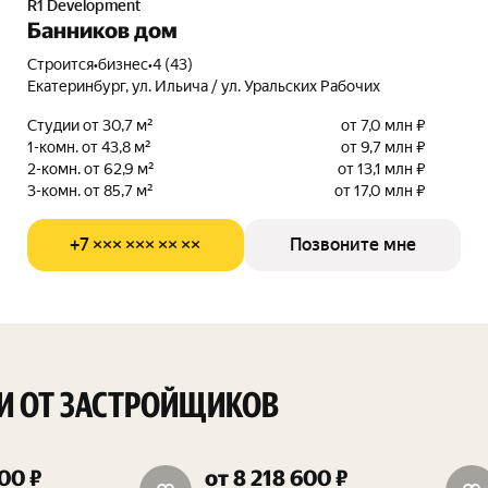
R1 Development
Банников дом
Строится
•
бизнес
•
4 (43)
Екатеринбург, ул. Ильича / ул. Уральских Рабочих
Студии от 30,7 м²
от 7,0 млн ₽
1-комн. от 43,8 м²
от 9,7 млн ₽
2-комн. от 62,9 м²
от 13,1 млн ₽
3-комн. от 85,7 м²
от 17,0 млн ₽
+7 ××× ××× ×× ××
Позвоните мне
И ОТ ЗАСТРОЙЩИКОВ
300 ₽
от 8 218 600 ₽
15%
скидка 15%