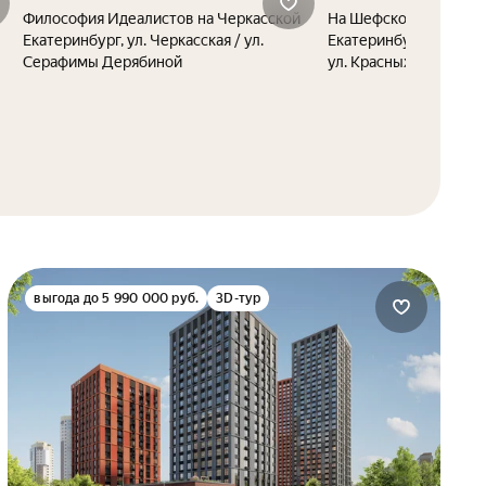
Философия Идеалистов на Черкасской
На Шефской
Екатеринбург, ул. Черкасская / ул.
Екатеринбург, ул. Шеф
Серафимы Дерябиной
ул. Красных Команди
выгода до 5 990 000 руб.
3D-тур