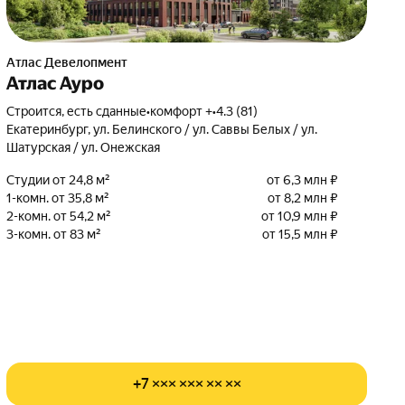
Атлас Девелопмент
Атлас Ауро
Строится, есть сданные
•
комфорт +
•
4.3 (81)
Екатеринбург, ул. Белинского / ул. Саввы Белых / ул.
Шатурская / ул. Онежская
Студии от 24,8 м²
от 6,3 млн ₽
1-комн. от 35,8 м²
от 8,2 млн ₽
2-комн. от 54,2 м²
от 10,9 млн ₽
3-комн. от 83 м²
от 15,5 млн ₽
+7 ××× ××× ×× ××