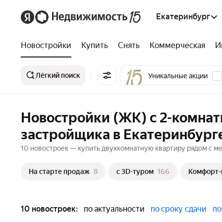
Екатеринбург
Новостройки
Купить
Снять
Коммерческая
И
Лёгкий поиск
Уникальные акции
Новостройки (ЖК) с 2-комна
застройщика в Екатеринбург
10 новостроек — купить двухкомнатную квартиру рядом с мет
На старте продаж
8
c 3D-туром
166
Комфорт-
10 новостроек:
по актуальности
по сроку сдачи
по