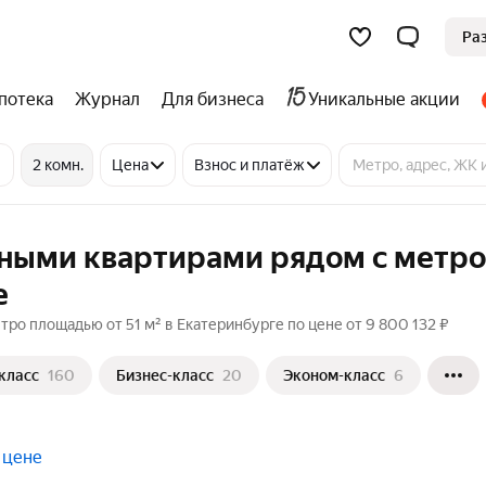
Ра
потека
Журнал
Для бизнеса
Уникальные акции
2 комн.
Цена
Взнос и платёж
тными квартирами рядом с метро
е
ро площадью от 51 м² в Екатеринбурге по цене от 9 800 132 ₽
класс
160
Бизнес-класс
20
Эконом-класс
6
 цене