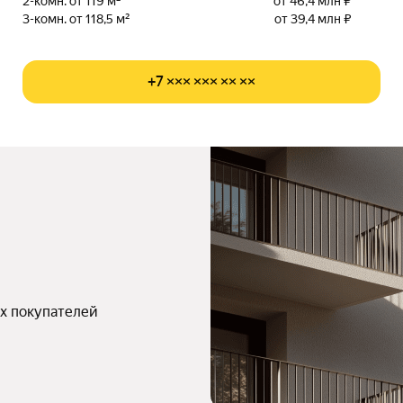
2-комн. от 119 м²
от 46,4 млн ₽
3-комн. от 118,5 м²
от 39,4 млн ₽
+7 ××× ××× ×× ××
х покупателей