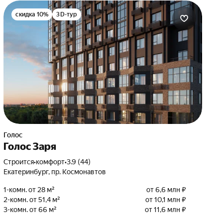
скидка 10%
3D-тур
Голос
Голос Заря
Строится
•
комфорт
•
3.9 (44)
Екатеринбург, пр. Космонавтов
1-комн. от 28 м²
от 6,6 млн ₽
2-комн. от 51,4 м²
от 10,1 млн ₽
3-комн. от 66 м²
от 11,6 млн ₽