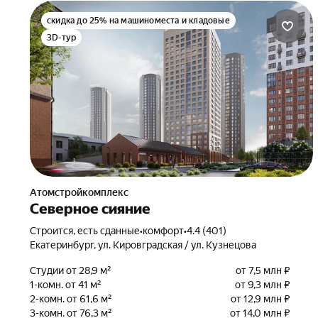
скидка до 25% на машиноместа и кладовые
3D-тур
Атомстройкомплекс
Северное сияние
Строится, есть сданные
•
комфорт
•
4.4 (401)
Екатеринбург, ул. Кировградская / ул. Кузнецова
Студии от 28,9 м²
от 7,5 млн ₽
1-комн. от 41 м²
от 9,3 млн ₽
2-комн. от 61,6 м²
от 12,9 млн ₽
3-комн. от 76,3 м²
от 14,0 млн ₽