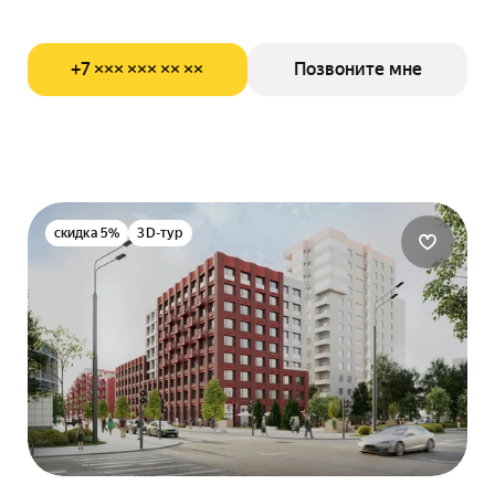
+7 ××× ××× ×× ××
Позвоните мне
скидка 5%
3D-тур