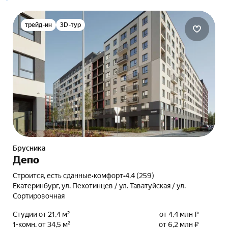
трейд-ин
3D-тур
Брусника
Депо
Строится, есть сданные
•
комфорт
•
4.4 (259)
Екатеринбург, ул. Пехотинцев / ул. Таватуйская / ул.
Сортировочная
Студии от 21,4 м²
от 4,4 млн ₽
1-комн. от 34,5 м²
от 6,2 млн ₽