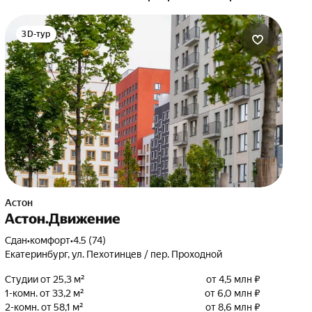
3D-тур
Астон
Астон.Движение
Сдан
•
комфорт
•
4.5 (74)
Екатеринбург, ул. Пехотинцев / пер. Проходной
Студии от 25,3 м²
от 4,5 млн ₽
1-комн. от 33,2 м²
от 6,0 млн ₽
2-комн. от 58,1 м²
от 8,6 млн ₽