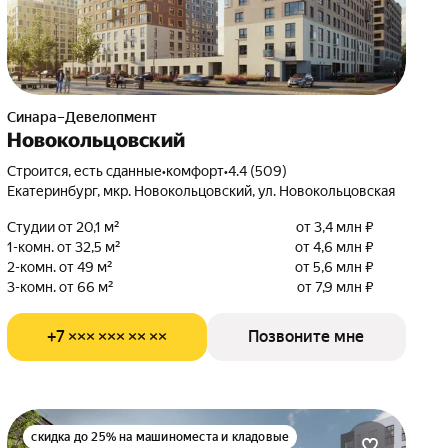
Синара–Девелопмент
Новокольцовский
Строится, есть сданные
•
комфорт
•
4.4 (509)
Екатеринбург, мкр. Новокольцовский, ул. Новокольцовская
Студии от 20,1 м²
от 3,4 млн ₽
1-комн. от 32,5 м²
от 4,6 млн ₽
2-комн. от 49 м²
от 5,6 млн ₽
3-комн. от 66 м²
от 7,9 млн ₽
+7 ××× ××× ×× ××
Позвоните мне
скидка до 25% на машиноместа и кладовые