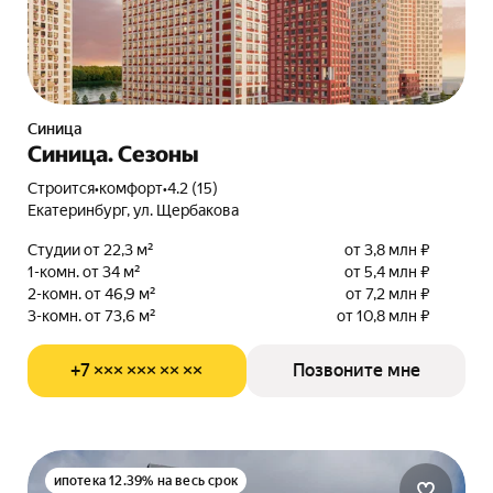
Синица
Синица. Сезоны
Строится
•
комфорт
•
4.2 (15)
Екатеринбург, ул. Щербакова
Студии от 22,3 м²
от 3,8 млн ₽
1-комн. от 34 м²
от 5,4 млн ₽
2-комн. от 46,9 м²
от 7,2 млн ₽
3-комн. от 73,6 м²
от 10,8 млн ₽
+7 ××× ××× ×× ××
Позвоните мне
ипотека 12.39% на весь срок