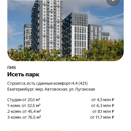
ПИК
Исеть парк
Строится, есть сданные
•
комфорт
•
4.4 (421)
Екатеринбург, мкр. Автовокзал, ул. Луганская
Студии от 20,1 м²
от 4,3 млн ₽
1-комн. от 32,5 м²
от 6,3 млн ₽
2-комн. от 45,4 м²
от 8,1 млн ₽
3-комн. от 76,5 м²
от 11,7 млн ₽