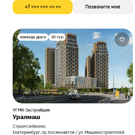
+7 ××× ××× ×× ××
Позвоните мне
приведи друга
3D-тур
УГМК-Застройщик
Уралмаш
Строится
•
бизнес
Екатеринбург, пр. Космонавтов / ул. Машиностроителей