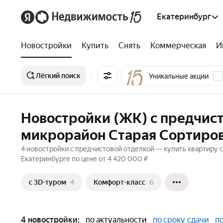
Екатеринбург
Новостройки
Купить
Снять
Коммерческая
И
Лёгкий поиск
Уникальные акции
Новостройки (ЖК) с предчист
микрорайон Старая Сортиров
4 новостройки с предчистовой отделкой — купить квартиру с
Екатеринбурге по цене от 4 420 000 ₽
c 3D-туром
4
Комфорт-класс
6
4 новостройки:
по актуальности
по сроку сдачи
п