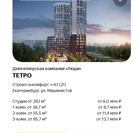
Девелоперская компания «Люди»
ТЕТРО
Строится
•
комфорт +
•
4.1 (21)
Екатеринбург, ул. Машинистов
Студии от 28,1 м²
от 6,0 млн ₽
1-комн. от 38,7 м²
от 8,7 млн ₽
2-комн. от 55,5 м²
от 11,4 млн ₽
3-комн. от 85,7 м²
от 13,7 млн ₽