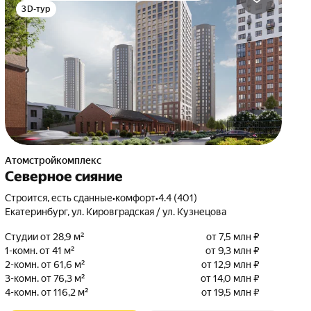
3D-тур
Атомстройкомплекс
Северное сияние
Строится, есть сданные
•
комфорт
•
4.4 (401)
Екатеринбург, ул. Кировградская / ул. Кузнецова
Студии от 28,9 м²
от 7,5 млн ₽
1-комн. от 41 м²
от 9,3 млн ₽
2-комн. от 61,6 м²
от 12,9 млн ₽
3-комн. от 76,3 м²
от 14,0 млн ₽
4-комн. от 116,2 м²
от 19,5 млн ₽