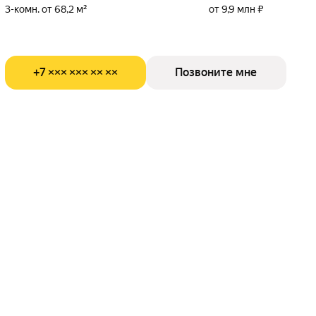
3-комн. от 68,2 м²
от 9,9 млн ₽
+7 ××× ××× ×× ××
Позвоните мне