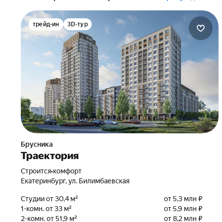
трейд-ин
3D-тур
Брусника
Траектория
Строится
•
комфорт
Екатеринбург, ул. Билимбаевская
Студии от 30,4 м²
от 5,3 млн ₽
1-комн. от 33 м²
от 5,9 млн ₽
2-комн. от 51,9 м²
от 8,2 млн ₽