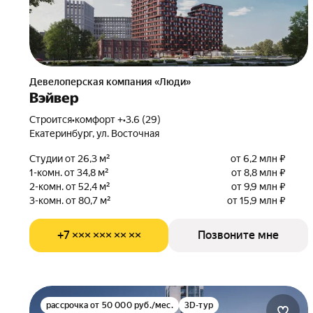
Девелоперская компания «Люди»
Вэйвер
Строится
•
комфорт +
•
3.6 (29)
Екатеринбург, ул. Восточная
Студии от 26,3 м²
от 6,2 млн ₽
1-комн. от 34,8 м²
от 8,8 млн ₽
2-комн. от 52,4 м²
от 9,9 млн ₽
3-комн. от 80,7 м²
от 15,9 млн ₽
+7 ××× ××× ×× ××
Позвоните мне
рассрочка от 50 000 руб./мес.
3D-тур