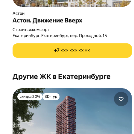
Астон
Астон. Движение Вверх
Строится
•
комфорт
Екатеринбург, Екатеринбург, пер. Проходной, 1Б
+7 ××× ××× ×× ××
Другие ЖК в Екатеринбурге
скидка 20%
3D-тур