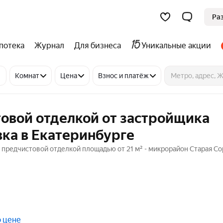
Ра
потека
Журнал
Для бизнеса
Уникальные акции
Комнат
Цена
Взнос и платёж
овой отделкой от застройщика
ка в Екатеринбурге
 предчистовой отделкой площадью от 21 м² - микрорайон Старая Со
о цене