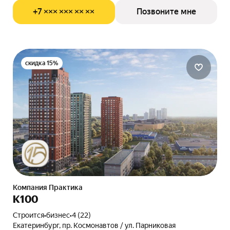
+7 ××× ××× ×× ××
Позвоните мне
скидка 15%
Компания Практика
К100
Строится
•
бизнес
•
4 (22)
Екатеринбург, пр. Космонавтов / ул. Парниковая