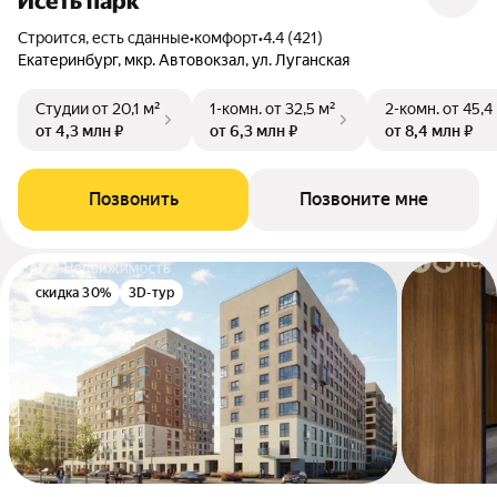
Исеть парк
Строится, есть сданные
•
комфорт
•
4.4 (421)
Екатеринбург, мкр. Автовокзал, ул. Луганская
Студии
от 20,1 м²
1-комн.
от 32,5 м²
2-комн.
от 45,4
от 4,3 млн ₽
от 6,3 млн ₽
от 8,4 млн ₽
Позвонить
Позвоните мне
скидка 30%
3D-тур