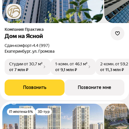
Компания Практика
Дом на Ясной
Сдан
•
комфорт
•
4.4 (997)
Екатеринбург, ул. Громова
Студии
от 30,7 м²
1-комн.
от 46,1 м²
2-комн.
от 59,2
от 7 млн ₽
от 9,1 млн ₽
от 11,3 млн ₽
Позвонить
Позвоните мне
IT-ипотека 6%
3D-тур