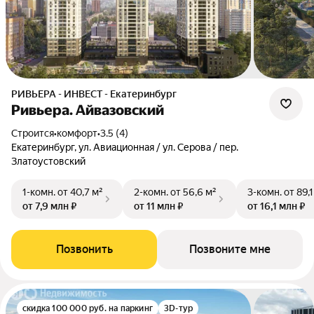
РИВЬЕРА - ИНВЕСТ - Екатеринбург
Ривьера. Айвазовский
Строится
•
комфорт
•
3.5 (4)
Екатеринбург, ул. Авиационная / ул. Серова / пер.
Златоустовский
1-комн.
от 40,7 м²
2-комн.
от 56,6 м²
3-комн.
от 89,1
от 7,9 млн ₽
от 11 млн ₽
от 16,1 млн ₽
Позвонить
Позвоните мне
скидка 100 000 руб. на паркинг
3D-тур