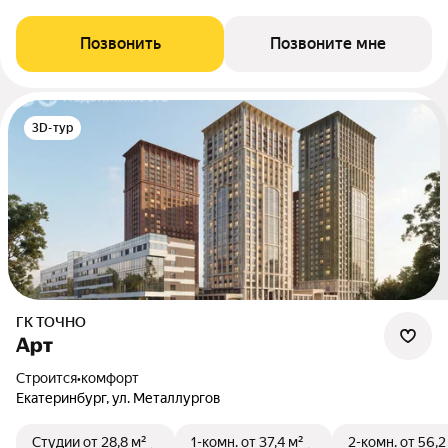
Позвонить
Позвоните мне
3D-тур
ГК ТОЧНО
Арт
Строится
•
комфорт
Екатеринбург, ул. Металлургов
Студии
от 28,8 м²
1-комн.
от 37,4 м²
2-комн.
от 56,2