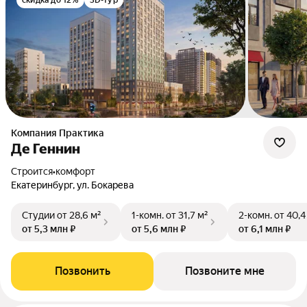
скидка до 12%
3D-тур
Компания Практика
Де Геннин
Строится
•
комфорт
Екатеринбург, ул. Бокарева
Студии
от 28,6 м²
1-комн.
от 31,7 м²
2-комн.
от 40,4
от 5,3 млн ₽
от 5,6 млн ₽
от 6,1 млн ₽
Позвонить
Позвоните мне