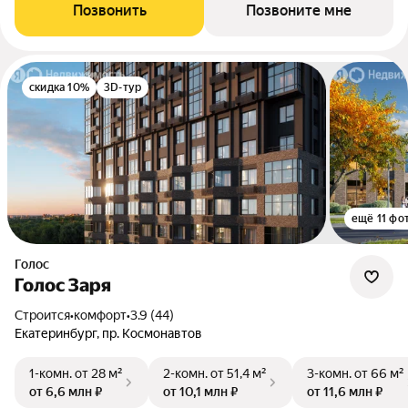
Позвонить
Позвоните мне
скидка 10%
3D-тур
ещё 11 фо
Голос
Голос Заря
Строится
•
комфорт
•
3.9 (44)
Екатеринбург, пр. Космонавтов
1-комн.
от 28 м²
2-комн.
от 51,4 м²
3-комн.
от 66 м²
от 6,6 млн ₽
от 10,1 млн ₽
от 11,6 млн ₽