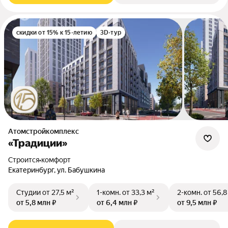
скидки от 15% к 15-летию
3D-тур
Атомстройкомплекс
«Традиции»
Строится
•
комфорт
Екатеринбург, ул. Бабушкина
Студии
от 27,5 м²
1-комн.
от 33,3 м²
2-комн.
от 56,8
от 5,8 млн ₽
от 6,4 млн ₽
от 9,5 млн ₽