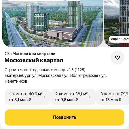
ещё 15 фо
СЗ «Московский квартал»
Московский квартал
Строится, есть сданные
•
комфорт
•
4.5 (1128)
Екатеринбург, ул. Московская / ул. Волгоградская / ул.
Печатников
1-комн.
от 40,6 м²
2-комн.
от 58,1 м²
3-комн.
от 79,9
от 8,1 млн ₽
от 9,8 млн ₽
от 13 млн ₽
Позвонить