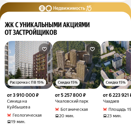
ЖК С УНИКАЛЬНЫМИ АКЦИЯМИ
ОТ ЗАСТРОЙЩИКОВ
Рассрочка с ПВ 15%
Скидка 15%
Скидка 15%
от 3 910 000 ₽
от 5 257 800 ₽
от 6 223 921 
Синица на
Чкаловский парк
Чаадаев
Куйбышева
Ботаническая
Площадь 19
Геологическая
20 мин.
23 мин.
19 мин.