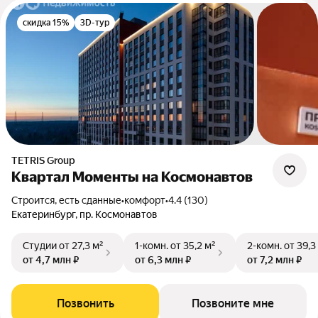
скидка 15%
3D-тур
TETRIS Group
Квартал Моменты на Космонавтов
Строится, есть сданные
•
комфорт
•
4.4 (130)
Екатеринбург, пр. Космонавтов
Студии
от 27,3 м²
1-комн.
от 35,2 м²
2-комн.
от 39,3
от 4,7 млн ₽
от 6,3 млн ₽
от 7,2 млн ₽
Позвонить
Позвоните мне