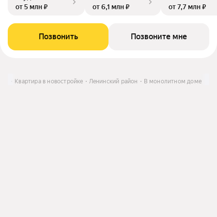
от 5 млн ₽
от 6,1 млн ₽
от 7,7 млн ₽
Позвонить
Позвоните мне
ить
Квартира в новостройке
Ленинский район
В монолитном доме