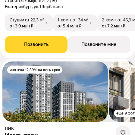
Строится
•
комфорт
•
4.2 (15)
Екатеринбург, ул. Щербакова
Студии
от 22,3 м²
1-комн.
от 34 м²
2-комн.
от 46,9 
от 3,9 млн ₽
от 5,4 млн ₽
от 7,2 млн ₽
Позвонить
Позвоните мне
ипотека 12.39% на весь срок
ещё 9 фот
ПИК