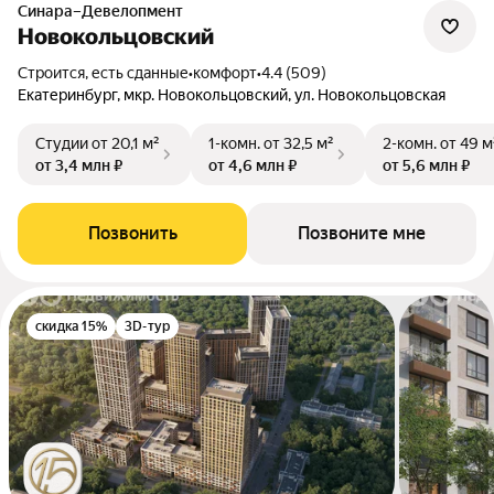
Синара–Девелопмент
Новокольцовский
Строится, есть сданные
•
комфорт
•
4.4 (509)
Екатеринбург, мкр. Новокольцовский, ул. Новокольцовская
Студии
от 20,1 м²
1-комн.
от 32,5 м²
2-комн.
от 49 м
от 3,4 млн ₽
от 4,6 млн ₽
от 5,6 млн ₽
Позвонить
Позвоните мне
скидка 15%
3D-тур