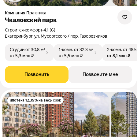
Компания Практика
Чкаловский парк
Строится
•
комфорт
•
4.1 (6)
Екатеринбург, ул. Мусоргского / пер. Газорезчиков
Студии
от 30,8 м²
1-комн.
от 32,3 м²
2-комн.
от 48,5
от 5,3 млн ₽
от 5,5 млн ₽
от 8,1 млн ₽
Позвонить
Позвоните мне
ипотека 12.39% на весь срок