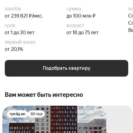
платёж
сумма
п
от 239 821 ₽/мес.
до 100 млн ₽
С
С
срок
возраст
В
от 1 до 30 лет
от 18 до 75 лет
первый взнос
от 20,1%
Подобрать квартиру
Вам может быть интересно
трейд-ин
3D-тур