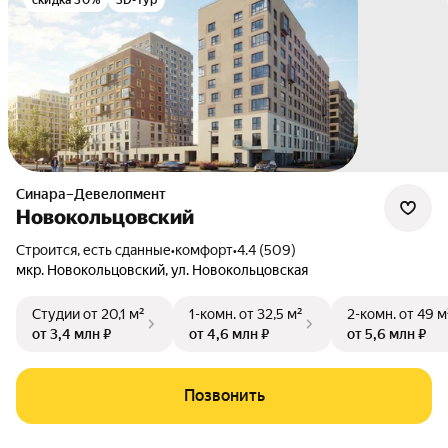
скидка 30%
3D-тур
Синара–Девелопмент
Новокольцовский
Строится, есть сданные
•
комфорт
•
4.4 (509)
мкр. Новокольцовский
,
ул. Новокольцовская
Студии
от 20,1 м²
1-комн.
от 32,5 м²
2-комн.
от 49 м
от 3,4 млн ₽
от 4,6 млн ₽
от 5,6 млн ₽
Позвонить