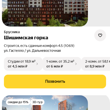
Брусника
Шишимская горка
Строится, есть сданные
•
комфорт
•
4.5 (1069)
ул. Гастелло / ул. Дальневосточная
Студии
от 18,9 м²
1-комн.
от 35,2 м²
2-комн.
от 58,1 
от 4,5 млн ₽
от 6 млн ₽
от 8,9 млн ₽
Позвонить
скидки до 15%
3D-тур