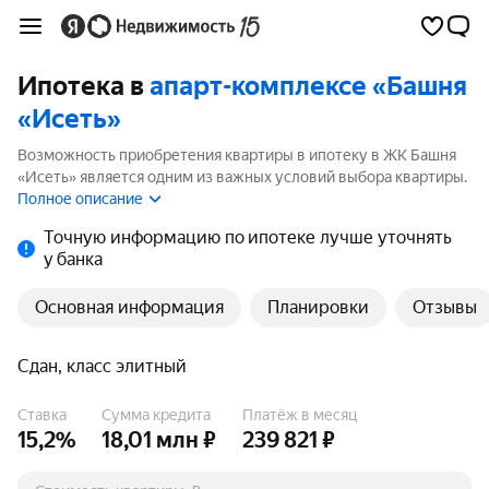
Ипотека в
апарт-комплексе «Башня
«Исеть»
Возможность приобретения квартиры в ипотеку в ЖК Башня
«Исеть» является одним из важных условий выбора квартиры.
На странице мы собрали программы кредитования банков для
Полное описание
покупки квартиры в ипотеку от 15.2%.
Точную информацию по ипотеке лучше уточнять
у банка
Основная информация
Планировки
Отзывы
Сдан, класс элитный
Ставка
Сумма кредита
Платёж в месяц
15,2%
18,01 млн ₽
239 821 ₽