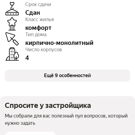
Срок сдачи
Сдан
Класс жилья
комфорт
Этажность
от 16 до 24
Тип дома
Отделка
чистовая, черновая
Высота потолков
2,7 м
кирпично-монолитный
Паркинг, машиноместа
есть открытый
Число корпусов
Тип договора
ДКП
4
Очереди
3
Число квартир
1 200
Детская площадка
есть
Спортивная площадка
Ещё 9 особенностей
есть
Спросите у застройщика
Мы собрали для вас полезный пул вопросов, который
нужно задать