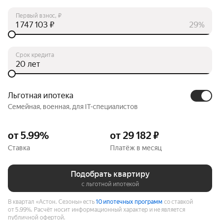
Первый взнос, ₽
₽
29%
Срок кредита
лет
Льготная ипотека
Семейная, военная, для IT-специалистов
от 5.99%
от 29 182 ₽
Ставка
Платёж в месяц
Подобрать квартиру
с льготной ипотекой
В квартал «Астон. Сезоны» есть
10 ипотечных программ
со ставкой
от 5.99%.
Расчёт носит информационный характер и не является
публичной офертой.