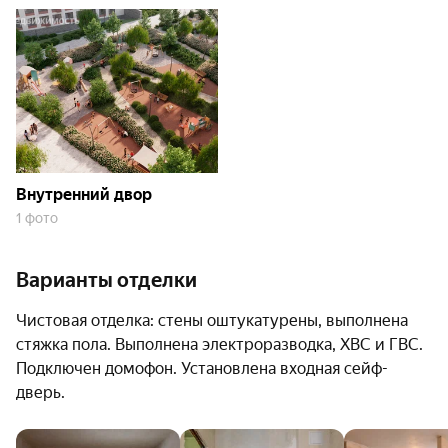
Поэтому жители будут экономить время на поездках
в центр города. До многих мест можно добраться
пешком.
Прогулки и развлечения. Спортивный
горнолыжный комплекс «Уктус» с трассами,
верёвочным и сноупарком, банями и кафе.
Внутренний двор
Образование. Уральский государственный
1 фото
экономический университет, школа № 91, детская
художественная школа № 3, детский сад № 16.
Варианты отделки
Здоровье. Детская городская больница № 8,
Чистовая отделка: стены оштукатурены, выполнена
медицинские центры Holistima и «Диаверум»,
стяжка пола. Выполнена электроразводка, ХВС и ГВС.
стоматологические клиники «ПрофиДент» и Dental
Подключен домофон. Установлена входная сейф-
house.
дверь.
Спорт. ДЮСШ «Родонит», фитнес-клуб Gentlemen’s