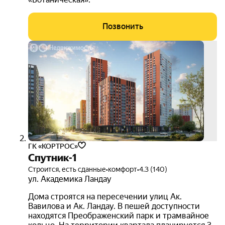
Позвонить
скид
до 1
3D-
тур
ГК «КОРТРОС»
Спутник-1
Строится, есть сданные
•
комфорт
•
4.3 (140)
ул. Академика Ландау
Дома строятся на пересечении улиц Ак.
Вавилова и Ак. Ландау. В пешей доступности
находятся Преображенский парк и трамвайное