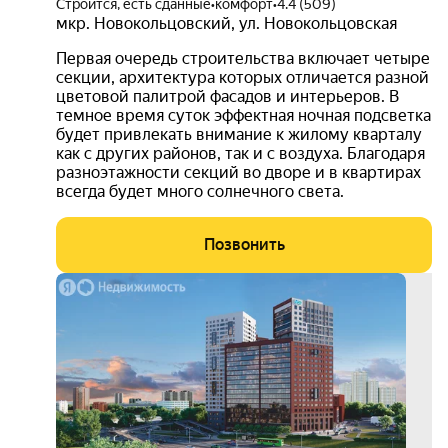
Строится, есть сданные
•
комфорт
•
4.4 (509)
мкр. Новокольцовский
,
ул. Новокольцовская
Первая очередь строительства включает четыре
секции, архитектура которых отличается разной
цветовой палитрой фасадов и интерьеров. В
темное время суток эффектная ночная подсветка
будет привлекать внимание к жилому кварталу
как с других районов, так и с воздуха. Благодаря
разноэтажности секций во дворе и в квартирах
всегда будет много солнечного света.
Позвонить
скид
от 15
000
руб.
3D-
тур