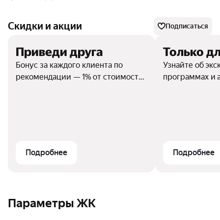
Скидки и акции
Подписаться
Приведи друга
Только дл
Бонус за каждого клиента по
Узнайте об эк
рекомендации — 1% от стоимости.
программах и 
Принять участие в акции могут
физлица с 18 лет, с которыми нет
иных договорных отношений.
Желающий совершить покупку
должен впервые обратиться и не
числиться в клиентской системе
Подробнее
Подробнее
«Астон».
Параметры ЖК