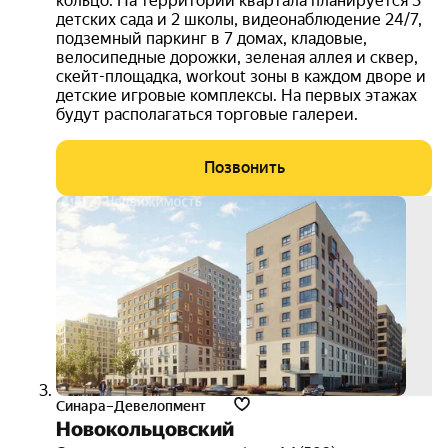
кольцо. На территории квартала планируется 3
детских сада и 2 школы, видеонаблюдение 24/7,
подземный паркинг в 7 домах, кладовые,
велосипедные дорожки, зеленая аллея и сквер,
скейт-площадка, workout зоны в каждом дворе и
детские игровые комплексы. На первых этажах
будут располагаться торговые галереи.
Позвонить
скид
30%
3D-
тур
Синара–Девелопмент
Новокольцовский