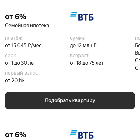
от 6%
Семейная ипотека
платёж
сумма
п
от 15 045 ₽/мес.
до 12 млн ₽
Б
В
срок
возраст
С
от 1 до 30 лет
от 18 до 75 лет
С
первый взнос
от 20,1%
Подобрать квартиру
от 6%