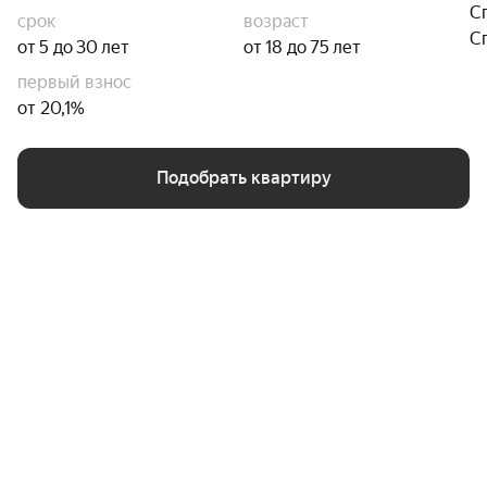
С
срок
возраст
С
от 5 до 30 лет
от 18 до 75 лет
первый взнос
от 20,1%
Подобрать квартиру