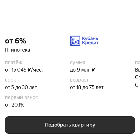
от 6%
IT-ипотека
платёж
сумма
п
от 15 045 ₽/мес.
до 9 млн ₽
В
С
срок
возраст
С
от 5 до 30 лет
от 18 до 75 лет
первый взнос
от 20,1%
Подобрать квартиру