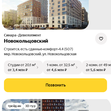
Синара–Девелопмент
Новокольцовский
Строится, есть сданные
•
комфорт
•
4.4 (507)
мкр. Новокольцовский
,
ул. Новокольцовская
Студии
от 20,1 м²
1-комн.
от 32,5 м²
2-комн.
от 49 м
от 3,4 млн ₽
от 4,6 млн ₽
от 5,6 млн ₽
Позвонить
трейд-ин
3D-тур