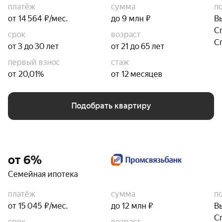
платёж
сумма
п
от 14 564 ₽/мес.
до 9 млн ₽
В
С
срок
возраст
С
от 3 до 30 лет
от 21 до 65 лет
первый взнос
стаж
от 20,01%
от 12 месяцев
Подобрать квартиру
от 6%
Семейная ипотека
платёж
сумма
п
от 15 045 ₽/мес.
до 12 млн ₽
В
С
срок
возраст