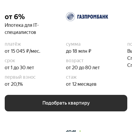
от 6%
Ипотека для IT-
специалистов
платёж
сумма
п
от 15 045 ₽/мес.
до 18 млн ₽
В
С
срок
возраст
С
от 1 до 30 лет
от 20 до 80 лет
первый взнос
стаж
от 20,1%
от 12 месяцев
Подобрать квартиру