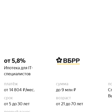
от 5,8%
Ипотека для IT-
специалистов
платёж
сумма
п
от 14 804 ₽/мес.
до 9 млн ₽
С
В
срок
возраст
от 5 до 30 лет
от 21 до 70 лет
первый взнос