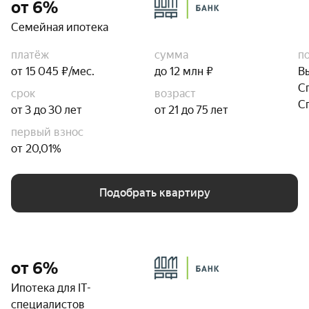
от 6%
Семейная ипотека
платёж
сумма
п
от 15 045 ₽/мес.
до 12 млн ₽
В
С
срок
возраст
С
от 3 до 30 лет
от 21 до 75 лет
первый взнос
от 20,01%
Подобрать квартиру
от 6%
Ипотека для IT-
специалистов