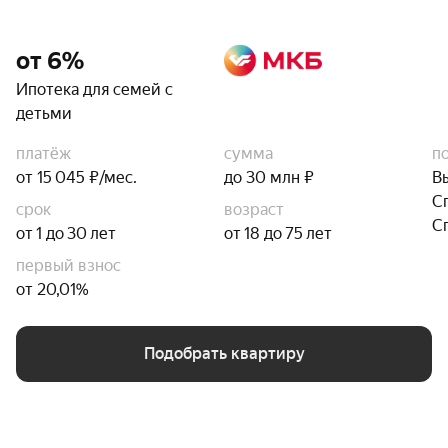
от 6%
Ипотека для семей с
детьми
платёж
сумма
п
от 15 045 ₽/мес.
до 30 млн ₽
В
С
срок
возраст
С
от 1 до 30 лет
от 18 до 75 лет
первый взнос
от 20,01%
Подобрать квартиру