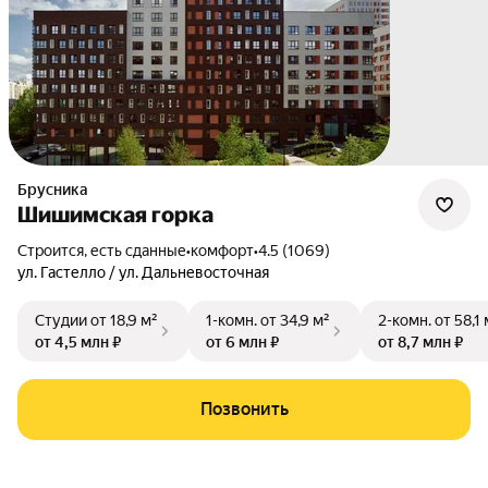
Брусника
Шишимская горка
Строится, есть сданные
•
комфорт
•
4.5 (1069)
ул. Гастелло / ул. Дальневосточная
Студии
от 18,9 м²
1-комн.
от 34,9 м²
2-комн.
от 58,1 
от 4,5 млн ₽
от 6 млн ₽
от 8,7 млн ₽
Позвонить