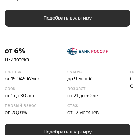
Подобрать квартиру
от 6%
IT-ипотека
платёж
сумма
п
от 15 045 ₽/мес.
до 9 млн ₽
С
С
срок
возраст
от 1 до 30 лет
от 21 до 50 лет
первый взнос
стаж
от 20,01%
от 12 месяцев
Подобрать квартиру