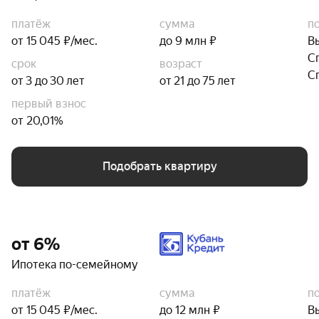
платёж
сумма
п
от 15 045 ₽/мес.
до 9 млн ₽
В
С
срок
возраст
С
от 3 до 30 лет
от 21 до 75 лет
первый взнос
от 20,01%
Подобрать квартиру
от 6%
Ипотека по-семейному
платёж
сумма
п
от 15 045 ₽/мес.
до 12 млн ₽
В