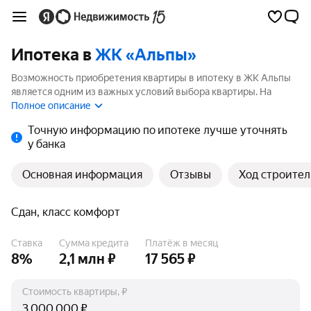
Ипотека в
ЖК «Альпы»
Возможность приобретения квартиры в ипотеку в ЖК Альпы
является одним из важных условий выбора квартиры. На
странице мы собрали программы кредитования банков для
Полное описание
покупки квартиры в ипотеку от 3.5%.
Точную информацию по ипотеке лучше уточнять
у банка
Основная информация
Отзывы
Ход строител
Сдан, класс комфорт
Ставка
Сумма кредита
Платёж в месяц
8%
2,1 млн ₽
17 565 ₽
Стоимость квартиры, ₽
₽