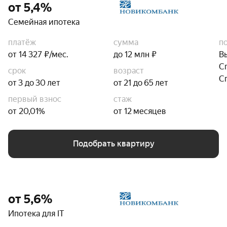
от 5,4%
Семейная ипотека
платёж
сумма
п
от 14 327 ₽/мес.
до 12 млн ₽
В
С
срок
возраст
С
от 3 до 30 лет
от 21 до 65 лет
первый взнос
стаж
от 20,01%
от 12 месяцев
Подобрать квартиру
от 5,6%
Ипотека для IT