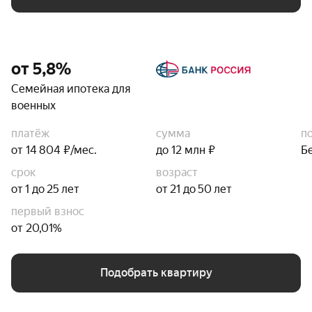
от 5,8%
Семейная ипотека для
военных
платёж
сумма
п
от 14 804 ₽/мес.
до 12 млн ₽
Б
срок
возраст
от 1 до 25 лет
от 21 до 50 лет
первый взнос
от 20,01%
Подобрать квартиру