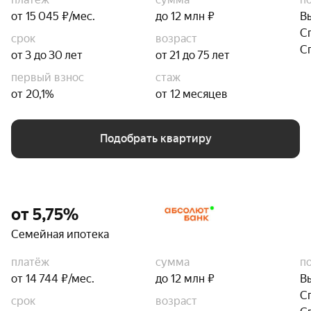
от 15 045 ₽/мес.
до 12 млн ₽
В
С
срок
возраст
С
от 3 до 30 лет
от 21 до 75 лет
первый взнос
стаж
от 20,1%
от 12 месяцев
Подобрать квартиру
от 5,75%
Семейная ипотека
платёж
сумма
п
от 14 744 ₽/мес.
до 12 млн ₽
В
С
срок
возраст