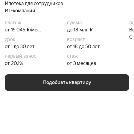
Ипотека для сотрудников
ИТ-компаний
платёж
сумма
п
от 15 045 ₽/мес.
до 18 млн ₽
В
С
срок
возраст
от 1 до 30 лет
от 18 до 50 лет
первый взнос
стаж
от 20,1%
от 3 месяцев
Подобрать квартиру