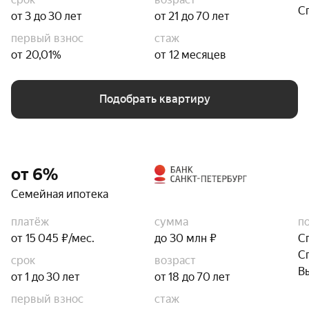
С
от 3 до 30 лет
от 21 до 70 лет
первый взнос
стаж
от 20,01%
от 12 месяцев
Подобрать квартиру
от 6%
Семейная ипотека
платёж
сумма
п
от 15 045 ₽/мес.
до 30 млн ₽
С
С
срок
возраст
В
от 1 до 30 лет
от 18 до 70 лет
первый взнос
стаж