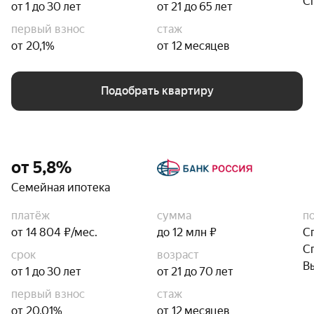
С
от 1 до 30 лет
от 21 до 65 лет
первый взнос
стаж
от 20,1%
от 12 месяцев
Подобрать квартиру
от 5,8%
Семейная ипотека
платёж
сумма
п
от 14 804 ₽/мес.
до 12 млн ₽
С
С
срок
возраст
В
от 1 до 30 лет
от 21 до 70 лет
первый взнос
стаж
от 20,01%
от 12 месяцев