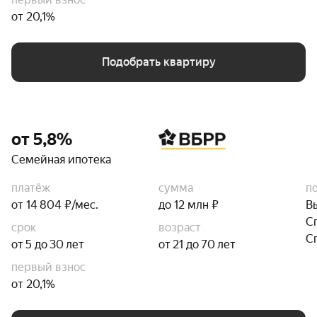
от 20,1%
Подобрать квартиру
от 5,8%
Семейная ипотека
платёж
сумма
п
от 14 804 ₽/мес.
до 12 млн ₽
В
С
срок
возраст
С
от 5 до 30 лет
от 21 до 70 лет
первый взнос
от 20,1%