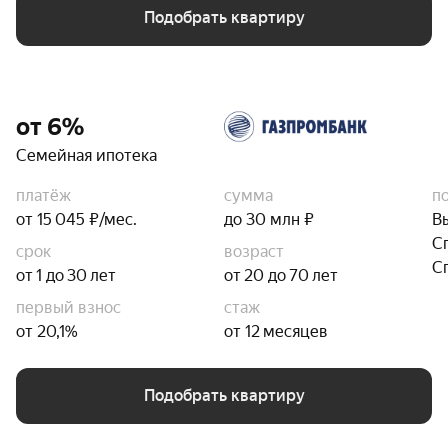
Подобрать квартиру
от 6%
Семейная ипотека
платёж
сумма
п
от 15 045 ₽/мес.
до 30 млн ₽
В
С
срок
возраст
С
от 1 до 30 лет
от 20 до 70 лет
первый взнос
стаж
от 20,1%
от 12 месяцев
Подобрать квартиру