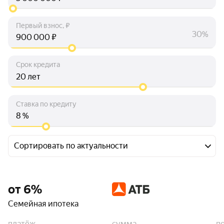
Первый взнос, ₽
30%
₽
Срок кредита
лет
Ставка по кредиту
%
Сортировать по актуальности
от 6%
Семейная ипотека
платёж
сумма
п