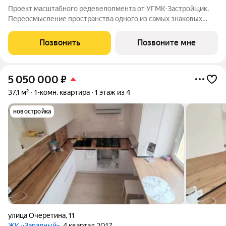
Проект масштабного редевелопмента от УГМК-Застройщик.
Переосмысление пространства одного из самых знаковых
заводов Екатеринбурга. На месте исторического «Уралмаша»
рождается ультрасовременный район с архитектурными
Позвонить
Позвоните мне
доминантами, продуманным
5 050 000
₽
37,1 м²
1-комн. квартира
1 этаж из 4
новостройка
улица Очеретина
,
11
ЖК «Западный»
, 4 квартал 2017