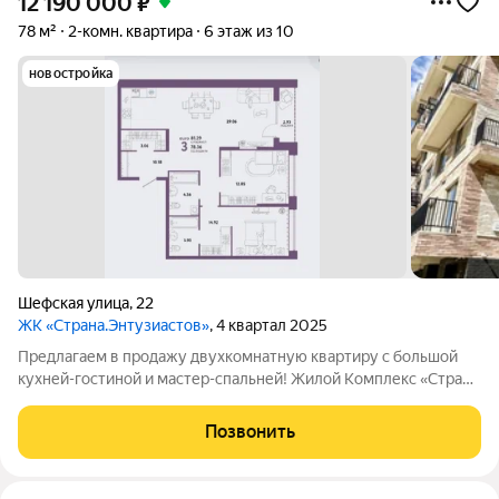
12 190 000
₽
78 м²
2-комн. квартира
6 этаж из 10
новостройка
Шефская улица
,
22
ЖК «Страна.Энтузиастов»
, 4 квартал 2025
Предлагаем в продажу двухкомнатную квартиру с большой
кухней-гостиной и мастер-спальней! Жилой Комплекс «Страна
Энтузиастов» - новый, современный ЖК комфорт-класса, с
красивой территорией, собственной управляющей компанией
Позвонить
и удобным расположением.