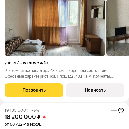
улица Испытателей
,
15
2-х комнатная квартира 43 кв.м. в хорошем состоянии
Основные характеристики: Площадь: 43.1 кв.м. Комнаты:
изолированные Этаж: удобный 2-ой этаж Состояние: готова к
проживанию Квартира на комфортном втором этаже,
Позвонить
Написать
идеально чистый подъезд, хорошие
19 130 000
₽
–5%
18 200 000
₽
от 68 722 ₽ в месяц