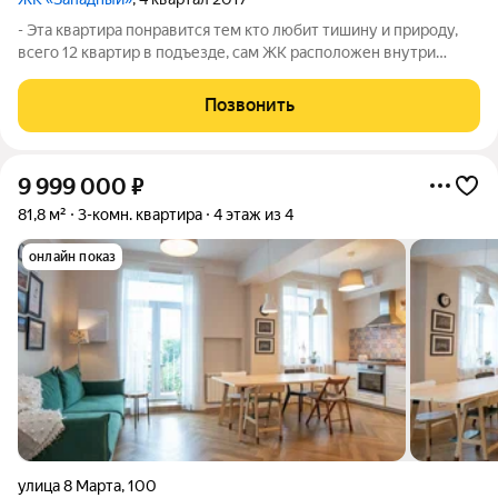
- Эта квартира понравится тем кто любит тишину и природу,
всего 12 квартир в подъезде, сам ЖК расположен внутри
Лесопарка Южный и со всех сторон окружен лесным
массивом. - В квартире хороший ремонт, заезжай и живи! -
Позвонить
Очень удачная планировка,
9 999 000
₽
81,8 м²
3-комн. квартира
4 этаж из 4
онлайн показ
улица 8 Марта
,
100