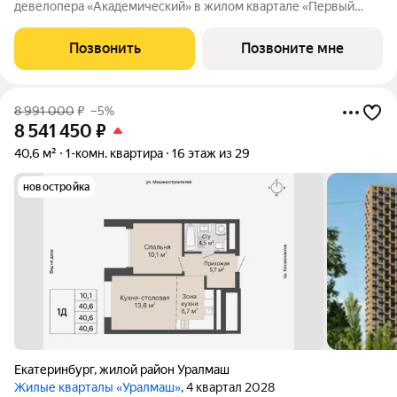
девелопера «Академический» в жилом квартале «Первый
Академ». Срок сдачи дома - 4 квартал 2027 года. Выгоды и
скидка напрямую от застройщика. Дом расположен на въезде
Позвонить
Позвоните мне
в район, отличается удобной
8 991 000
₽
–5%
8 541 450
₽
40,6 м²
1-комн. квартира
16 этаж из 29
новостройка
Екатеринбург
,
жилой район Уралмаш
Жилые кварталы «Уралмаш»
, 4 квартал 2028