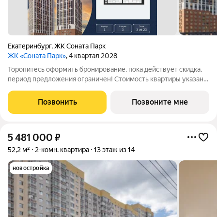
Екатеринбург
,
ЖК Соната Парк
ЖК «Соната Парк»
, 4 квартал 2028
Торопитесь оформить бронирование, пока действует скидка,
период предложения ограничен! Стоимость квартиры указана
со скидкой, ваша экономия составит 985,644 руб. Информация
по телефону, наши менеджеры вам все расскажут.
Позвонить
Позвоните мне
Однокомнатная квартира от
5 481 000
₽
52,2 м²
2-комн. квартира
13 этаж из 14
новостройка