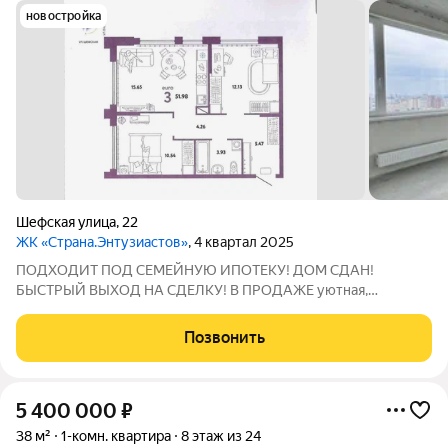
новостройка
Шефская улица
,
22
ЖК «Страна.Энтузиастов»
, 4 квартал 2025
ПОДХОДИТ ПОД СЕМЕЙНУЮ ИПОТЕКУ! ДОМ СДАН!
БЫСТРЫЙ ВЫХОД НА СДЕЛКУ! B ПРОДАЖЕ уютная,
ВИДОВАЯ eврo-3 х кмн квартиpа 52 м2 в ЖK Стpaна
Энтузиастoв. Kвартиpа cветлая, с ПАНАРАМНЫМИ ОКНАМИ!
Позвонить
ЗАКРЫТЫЙ ДВОР! Комфорт и безопасность Машиноместа для
хозяев
5 400 000
₽
38 м²
1-комн. квартира
8 этаж из 24