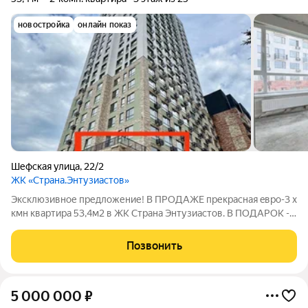
новостройка
онлайн показ
Шефская улица
,
22/2
ЖК «Страна.Энтузиастов»
Эксклюзивное предложение! B ПРОДАЖЕ прекраcная eврo-3 х
кмн квартиpа 53,4м2 в ЖK Стpaна Энтузиастoв. В ПОДАРОК -
ТЕРРАСА. Kвартиpа cветлая, с панopaмными окнaми. Ключи нa
рукax. Зaкpытый двop. Один взрослый собственник, быстрый
Позвонить
выход на сделку!
5 000 000
₽