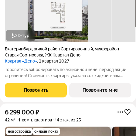
3D-тур
Екатеринбург
,
жилой район Сортировочный
,
микрорайон
Старая Сортировка
,
ЖК Квартал Депо
Квартал «Депо»
, 2 квартал 2027
Торопитесь забронировать по акционной цене, период акции
ограничен! Стоимость квартиры указана со скидкой, ваша
экономия составит 390,000 руб. По всем вопросам звоните в
офис продаж, наши менеджеры вам все расскажут. Продается
Позвонить
Позвоните мне
трехкомнатная квартира
6 299 000
₽
42 м²
1-комн. квартира
14 этаж из 25
новостройка
онлайн показ