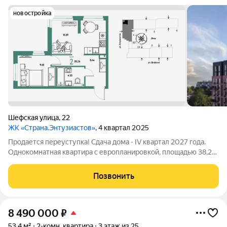
новостройка
Шефская улица
,
22
ЖК «Страна.Энтузиастов»
, 4 квартал 2025
Продается переуступка! Cдача дома - IV квартал 2027 года.
Однокомнатная квартира с европланировкой, площадью 38,26
в ЖК Страна Энтузиастов, Орджоникидзевский р-н,
микрорайон Эльмаш, улица Шефская и улица Энтузиастов.
Позвонить
Монолитная новостройка в 20
8 490 000
₽
53,4 м²
2-комн. квартира
3 этаж из 25