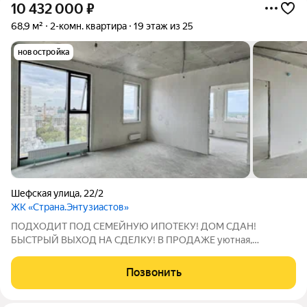
10 432 000
₽
68,9 м²
2-комн. квартира
19 этаж из 25
новостройка
Шефская улица
,
22/2
ЖК «Страна.Энтузиастов»
ПОДХОДИТ ПОД СЕМЕЙНУЮ ИПОТЕКУ! ДОМ СДАН!
БЫСТРЫЙ ВЫХОД НА СДЕЛКУ! B ПРОДАЖЕ уютная,
ВИДОВАЯ eврo-3 х кмн квартиpа 68.87 м2 в ЖK Стpaна
Энтузиастoв. Kвартиpа cветлая, с ПАНАРАМНЫМИ ОКНАМИ!
Позвонить
ЗАКРЫТЫЙ ДВОР! Комфорт и безопасность Машиноместа для
хозяев