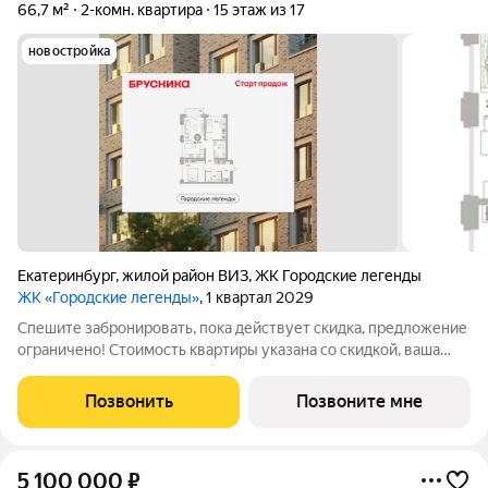
66,7 м²
2-комн. квартира
15 этаж из 17
новостройка
Екатеринбург
,
жилой район ВИЗ
,
ЖК Городские легенды
ЖК «Городские легенды»
, 1 квартал 2029
Спешите забронировать, пока действует скидка, предложение
ограничено! Стоимость квартиры указана со скидкой, ваша
экономия составит 930,000 руб. Звоните, мы вам все
подробно расскажем. 2-комн. квартира от застройщика с
Позвонить
Позвоните мне
предчистовой отделкой в ЖК
5 100 000
₽