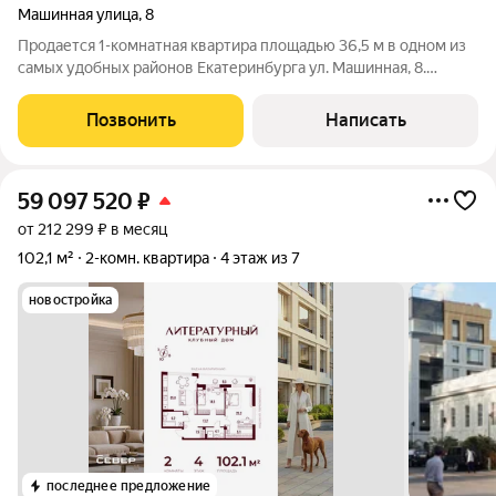
Машинная улица
,
8
Продается 1-комнатная квартира площадью 36,5 м в одном из
самых удобных районов Екатеринбурга ул. Машинная, 8.
Квартира полностью готова к проживанию. Расположена на 6
этаже кирпичного дома. Окна выходят на солнечную сторону,
Позвонить
Написать
из квартиры открывается
59 097 520
₽
от 212 299 ₽ в месяц
102,1 м²
2-комн. квартира
4 этаж из 7
новостройка
последнее предложение