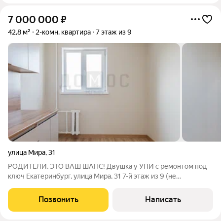
7 000 000
₽
42,8 м²
2-комн. квартира
7 этаж из 9
улица Мира
,
31
РОДИТЕЛИ, ЭТО ВАШ ШАНС! Двушка у УПИ с ремонтом под
ключ Екатеринбург, улица Мира, 31 7-й этаж из 9 (не
последний, тепло и тихо) Полностью капитальный ремонт
въезжай и живи! Что сделано? Переделана вся электрика
Позвонить
Написать
Стяжка полов, уложен ламинат