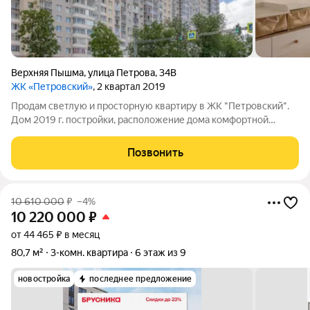
Верхняя Пышма
,
улица Петрова
,
34В
ЖК «Петровский»
, 2 квартал 2019
Продам светлую и просторную квартиру в ЖК "Петровский".
Дом 2019 г. постройки, расположение дома комфортной
локации для проживания семьи с детьми. Рядом с домом школа
№ 25, детские садики (17,41,26,40,5), Детские досуговые
Позвонить
центры, магазины, стадион,
10 610 000
₽
–4%
10 220 000
₽
от 44 465 ₽ в месяц
80,7 м²
3-комн. квартира
6 этаж из 9
новостройка
последнее предложение