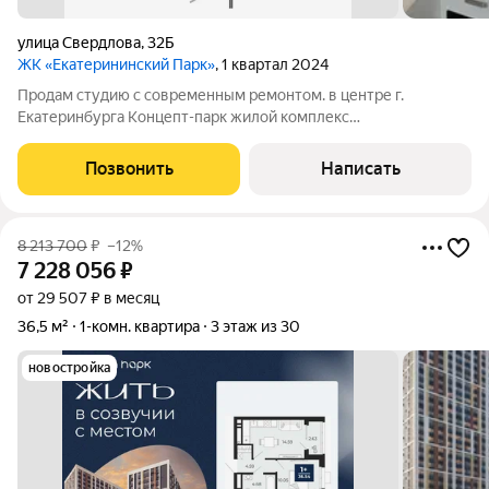
улица Свердлова
,
32Б
ЖК «Екатерининский Парк»
, 1 квартал 2024
Продам студию с современным ремонтом. в центре г.
Екатеринбурга Концепт-парк жилой комплекс
"Екатерининский парк" - новый формат жилой среды с
европейским комфортом и эстетикой. 5 минут и Вы в
Позвонить
Написать
исторической части у "Храма на крови", далее великолемная
8 213 700
₽
–12%
7 228 056
₽
от 29 507 ₽ в месяц
36,5 м²
1-комн. квартира
3 этаж из 30
новостройка