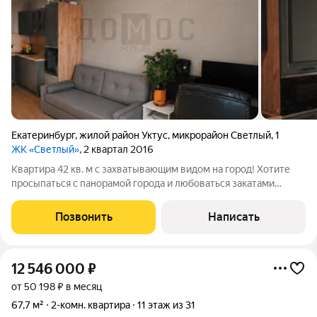
Екатеринбург
,
жилой район Уктус
,
микрорайон Светлый
,
1
ЖК «Светлый»
, 2 квартал 2016
Квартира 42 кв. м с захватывающим видом на город! Хотите
просыпаться с панорамой города и любоваться закатами
каждый вечер? Эта квартира именно то, что нужно! Вид
останется таким же потрясающим навсегда: перед домом
Позвонить
Написать
точно ничего не построят ваши
12 546 000
₽
от 50 198 ₽ в месяц
67,7 м²
2-комн. квартира
11 этаж из 31