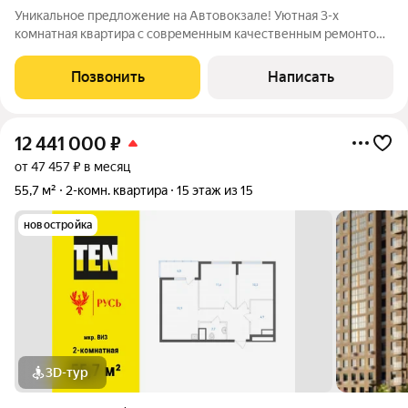
Уникальное предложение на Автовокзале! Уютная 3-х
комнатная квартира с современным качественным ремонтом,
высокими потолками!!! 8 Марта, 100 Просторная квартира 81.8
кв.м. современный и свежий РЕМОНТ сделан "ДЛЯ СЕБЯ":
Позвонить
Написать
выровнены полы, поменяна
12 441 000
₽
от 47 457 ₽ в месяц
55,7 м²
2-комн. квартира
15 этаж из 15
новостройка
3D-тур