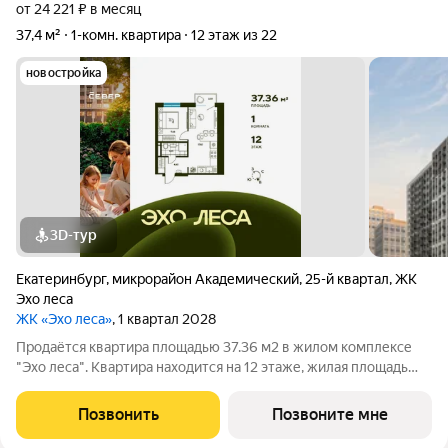
от 24 221 ₽ в месяц
37,4 м²
1-комн. квартира
12 этаж из 22
новостройка
3D-тур
Екатеринбург
,
микрорайон Академический
,
25-й квартал
,
ЖК
Эхо леса
ЖК «Эхо леса»
, 1 квартал 2028
Продаётся квартира площадью 37.36 м2 в жилом комплексе
"Эхо леса". Квартира находится на 12 этаже, жилая площадь
квартиры 9.66 м2, площадь просторной кухни 17.82 м2. Среди
особенностей планировки изолированные комнаты с окнами
Позвонить
Позвоните мне
на одну сторону, 1