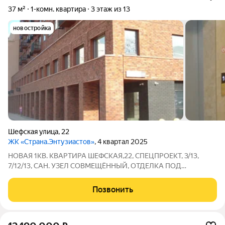
37 м²
1-комн. квартира
3 этаж из 13
новостройка
Шефская улица
,
22
ЖК «Страна.Энтузиастов»
, 4 квартал 2025
НОВАЯ 1КВ. КВАРТИРА ШЕФСКАЯ,22, СПЕЦПРОЕКТ, 3/13,
7/12/13, САН. УЗЕЛ СОВМЕЩЁННЫЙ, ОТДЕЛКА ПОД
ЧИСТОВУЮ, ОКНА ВО ДВОР, ЗАКРЫТАЯ ТЕРРИТОРИЯ,
ПАРКОВКА У ДОМА, ЧЕРЕЗ ДОРОГУ ПАРК ЭЛЬМАШЕВСКИЙ,
Позвонить
РЯДОМ ДЕТСКИЙ САД, МАГАЗИНЫ, ТРАНСПОРТ. ID объекта в
нашей