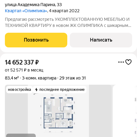
улица Академика Парина
,
33
Квартал «Олимпика»
, 4 квартал 2022
Предлагаю рассмотреть УКОМПЛЕКТОВАННУЮ МЕБЕЛЬЮ И
ТЕХНИКОЙ КВАРТИРУ в новом ЖК ОЛИМПИКА с шикарным
видом на Преображенский Парк . - в доме находится OZON ,
Школа Искусств , студия красоты , пиццерия . - в шаговой
Позвонить
Написать
доступности школа , детские сады ,
14 652 337
₽
от 52 571 ₽ в месяц
83,4 м²
3-комн. квартира
29 этаж из 31
новостройка
последнее предложение