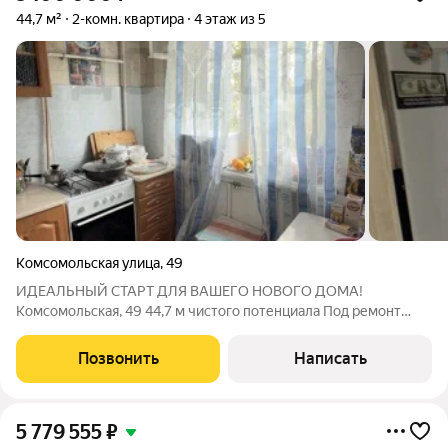
44,7 м²
2-комн. квартира
4 этаж из 5
Комсомольская улица
,
49
ИДЕАЛЬНЫЙ СТАРТ ДЛЯ ВАШЕГО НОВОГО ДОМА!
Комсомольская, 49 44,7 м чистого потенциала Под ремонт
сделайте это пространство СВОИМ! ЧТО ВНУТРИ? Две
уютные комнаты хватит места для всех! Отдельная кухня
Позвонить
Написать
готовьте с удовольствием, не отвлекаясь Санузел
5 779 555
₽