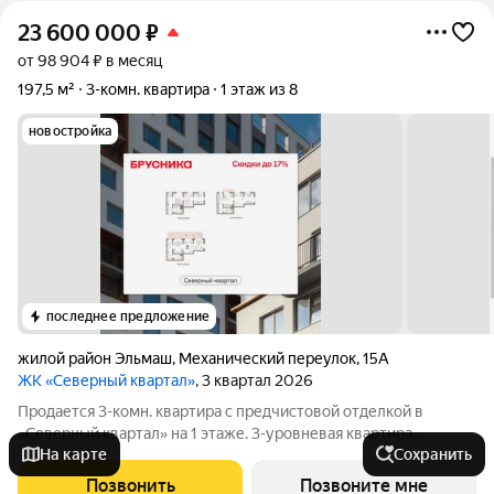
23 600 000
₽
от 98 904 ₽ в месяц
197,5 м²
3-комн. квартира
1 этаж из 8
новостройка
последнее предложение
жилой район Эльмаш
,
Механический переулок
,
15А
ЖК «Северный квартал»
, 3 квартал 2026
Продается 3-комн. квартира с предчистовой отделкой в
«Северный квартал» на 1 этаже. 3-уровневая квартира,
На карте
Сохранить
большая площадь и простор для воплощения дизайнерских
идей. Общая площадь: 197.48 кв.м., жилая: 80.3 кв.м., площадь
Позвонить
Позвоните мне