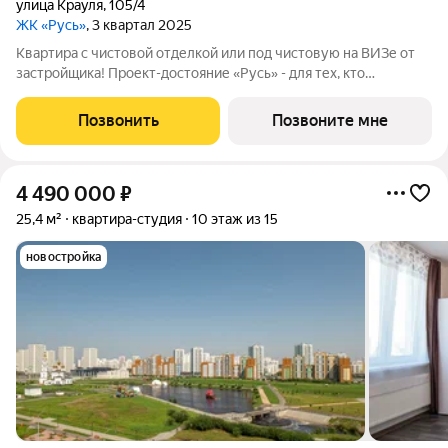
улица Крауля
,
105/4
ЖК «Русь»
, 3 квартал 2025
Квартира с чистовой отделкой или под чистовую на ВИЗе от
застройщика! Проект-достояние «Русь» - для тех, кто
стремится жить в мегаполисе с комфортом, сохраняя свою
индивидуальность. Единая комплексная среда с развитой
Позвонить
Позвоните мне
инфраструктурой, хорошей
4 490 000
₽
25,4 м²
квартира-студия
10 этаж из 15
новостройка