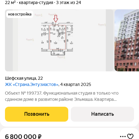
22 м²
квартира-студия
3 этаж из 24
новостройка
Шефская улица
,
22
ЖК «Страна.Энтузиастов»
, 4 квартал 2025
Объект № 199737. Функциональная студия в только что
сданном доме в развитом районе Эльмаша. Квартира
расположена в 13-тиэтажной секции на 3-м этаже. При
компактных размерах помещения, есть возможность
Позвонить
Написать
организовать вместительную зону хранения в
6 800 000
₽