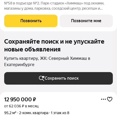
№58 в подъезде №2. Парк-стадион «Химмаш» под окнами,
магазины у дома, парковка, соседский центр, ресепшн и
многое другое по доступной цене. Новый микрорайон на
Северном Химмаше это комфортные дома со всей
Позвонить
Позвоните мне
необходимой для жизни инфраструктурой,
Сохраняйте поиск и не упускайте
новые объявления
Купить квартиру, ЖК: Северный Химмаш в
Екатеринбурге
Сохранить поиск
12 950 000
₽
от 62 036 ₽ в месяц
95,2 м²
2-комн. квартира
1 этаж из 8