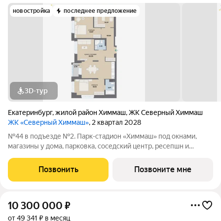
новостройка
последнее предложение
3D-тур
Екатеринбург
,
жилой район Химмаш
,
ЖК Северный Химмаш
ЖК «Северный Химмаш»
, 2 квартал 2028
№44 в подъезде №2. Парк-стадион «Химмаш» под окнами,
магазины у дома, парковка, соседский центр, ресепшн и
многое другое по доступной цене. Новый микрорайон на
Северном Химмаше это комфортные дома со всей
Позвонить
Позвоните мне
необходимой для жизни инфраструктурой,
10 300 000
₽
от 49 341 ₽ в месяц