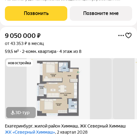
многое другое по доступной цене. Новый микрорайон на
Северном Химмаше это комфортные дома со всей
Позвонить
Позвоните мне
необходимой для жизни инфраструктурой,
9 050 000
₽
от 43 353 ₽ в месяц
59,5 м²
2-комн. квартира
4 этаж из 8
новостройка
3D-тур
Екатеринбург
,
жилой район Химмаш
,
ЖК Северный Химмаш
ЖК «Северный Химмаш»
, 2 квартал 2028