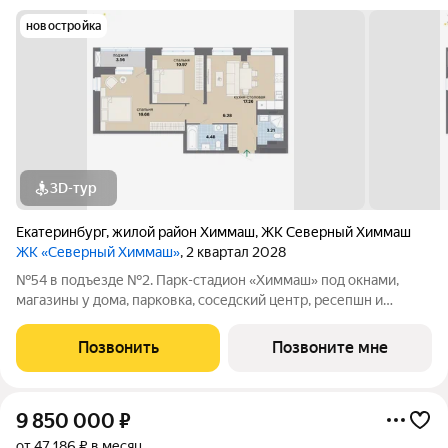
новостройка
3D-тур
Екатеринбург
,
жилой район Химмаш
,
ЖК Северный Химмаш
ЖК «Северный Химмаш»
, 2 квартал 2028
№54 в подъезде №2. Парк-стадион «Химмаш» под окнами,
магазины у дома, парковка, соседский центр, ресепшн и
многое другое по доступной цене. Новый микрорайон на
Северном Химмаше это комфортные дома со всей
Позвонить
Позвоните мне
необходимой для жизни инфраструктурой,
9 850 000
₽
от 47 186 ₽ в месяц