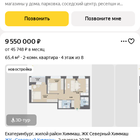
магазины у дома, парковка, соседский центр, ресепшн и
многое другое по доступной цене. Новый микрорайон на
Северном Химмаше это комфортные дома со всей
Позвонить
Позвоните мне
необходимой для жизни инфраструктурой,
9 550 000
₽
от 45 748 ₽ в месяц
65,4 м²
2-комн. квартира
4 этаж из 8
новостройка
3D-тур
Екатеринбург
,
жилой район Химмаш
,
ЖК Северный Химмаш