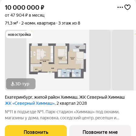
10 000 000
₽
от 47 904 ₽ в месяц
71,3 м²
2-комн. квартира
3 этаж из 8
новостройка
3D-тур
Екатеринбург
,
жилой район Химмаш
,
ЖК Северный Химмаш
ЖК «Северный Химмаш»
, 2 квартал 2028
№11 в подъезде №1. Парк-стадион «Химмаш» под окнами,
магазины у дома, парковка, соседский центр, ресепшн и
многое другое по доступной цене. Новый микрорайон на
Северном Химмаше это комфортные дома со всей
Позвонить
Позвоните мне