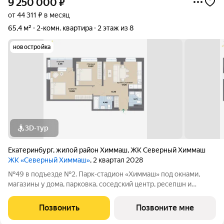
9 250 000
₽
от 44 311 ₽ в месяц
65,4 м²
2-комн. квартира
2 этаж из 8
новостройка
3D-тур
Екатеринбург
,
жилой район Химмаш
,
ЖК Северный Химмаш
ЖК «Северный Химмаш»
, 2 квартал 2028
№49 в подъезде №2. Парк-стадион «Химмаш» под окнами,
магазины у дома, парковка, соседский центр, ресепшн и
многое другое по доступной цене. Новый микрорайон на
Северном Химмаше это комфортные дома со всей
Позвонить
Позвоните мне
необходимой для жизни инфраструктурой,