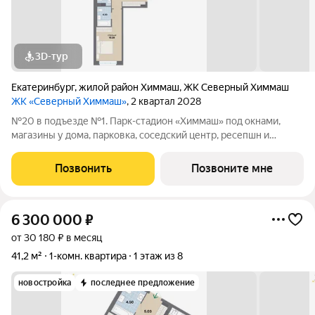
3D-тур
Екатеринбург
,
жилой район Химмаш
,
ЖК Северный Химмаш
ЖК «Северный Химмаш»
, 2 квартал 2028
№20 в подъезде №1. Парк-стадион «Химмаш» под окнами,
магазины у дома, парковка, соседский центр, ресепшн и
многое другое по доступной цене. Новый микрорайон на
Северном Химмаше это комфортные дома со всей
Позвонить
Позвоните мне
необходимой для жизни инфраструктурой,
6 300 000
₽
от 30 180 ₽ в месяц
41,2 м²
1-комн. квартира
1 этаж из 8
новостройка
последнее предложение