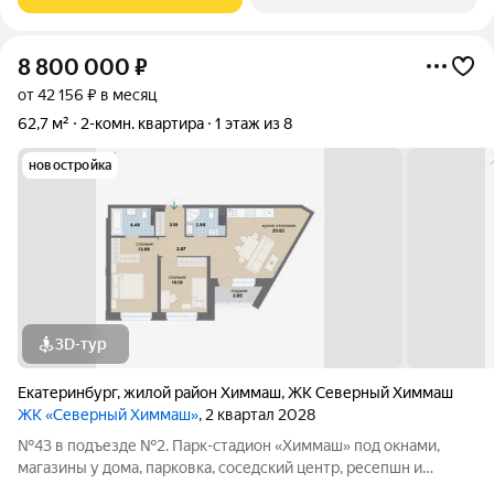
необходимой для жизни инфраструктурой,
8 800 000
₽
от 42 156 ₽ в месяц
62,7 м²
2-комн. квартира
1 этаж из 8
новостройка
3D-тур
Екатеринбург
,
жилой район Химмаш
,
ЖК Северный Химмаш
ЖК «Северный Химмаш»
, 2 квартал 2028
№43 в подъезде №2. Парк-стадион «Химмаш» под окнами,
магазины у дома, парковка, соседский центр, ресепшн и
многое другое по доступной цене. Новый микрорайон на