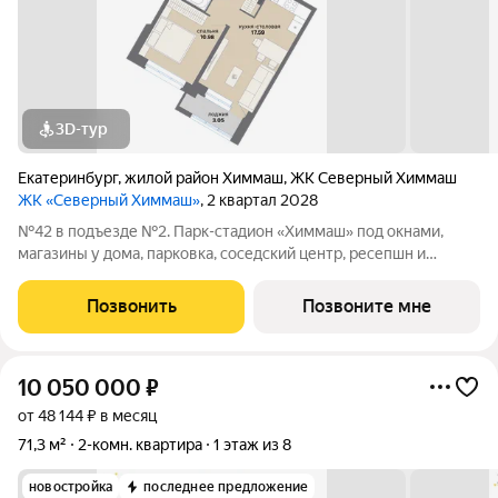
3D-тур
Екатеринбург
,
жилой район Химмаш
,
ЖК Северный Химмаш
ЖК «Северный Химмаш»
, 2 квартал 2028
№42 в подъезде №2. Парк-стадион «Химмаш» под окнами,
магазины у дома, парковка, соседский центр, ресепшн и
многое другое по доступной цене. Новый микрорайон на
Северном Химмаше это комфортные дома со всей
Позвонить
Позвоните мне
необходимой для жизни инфраструктурой,
10 050 000
₽
от 48 144 ₽ в месяц
71,3 м²
2-комн. квартира
1 этаж из 8
новостройка
последнее предложение