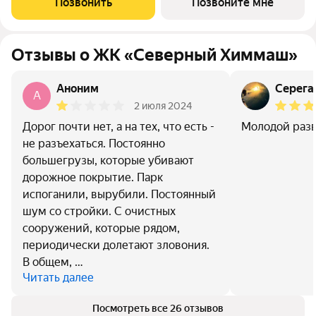
Позвонить
Позвоните мне
необходимой для жизни инфраструктурой,
Отзывы о ЖК «Северный Химмаш»
Аноним
Серега
A
2 июля 2024
Дорог почти нет, а на тех, что есть -
Молодой раз
не разъехаться. Постоянно
большегрузы, которые убивают
дорожное покрытие. Парк
испоганили, вырубили. Постоянный
шум со стройки. С очистных
сооружений, которые рядом,
периодически долетают зловония.
В общем, …
Читать далее
Посмотреть все 26 отзывов