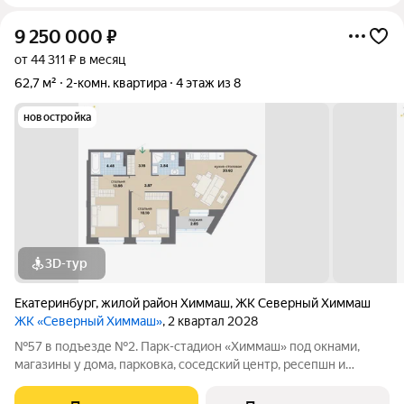
9 250 000
₽
от 44 311 ₽ в месяц
62,7 м²
2-комн. квартира
4 этаж из 8
новостройка
3D-тур
Екатеринбург
,
жилой район Химмаш
,
ЖК Северный Химмаш
ЖК «Северный Химмаш»
, 2 квартал 2028
№57 в подъезде №2. Парк-стадион «Химмаш» под окнами,
магазины у дома, парковка, соседский центр, ресепшн и
многое другое по доступной цене. Новый микрорайон на
Северном Химмаше это комфортные дома со всей