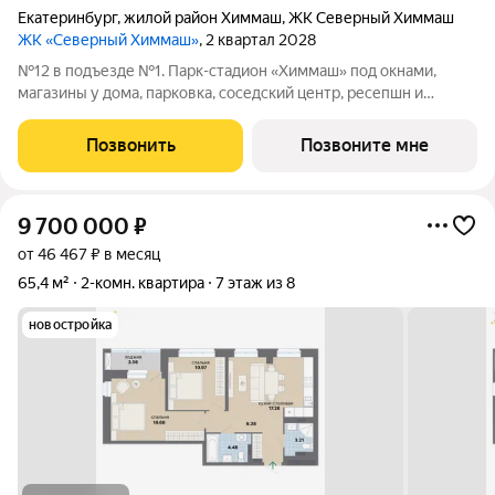
Екатеринбург
,
жилой район Химмаш
,
ЖК Северный Химмаш
ЖК «Северный Химмаш»
, 2 квартал 2028
№12 в подъезде №1. Парк-стадион «Химмаш» под окнами,
магазины у дома, парковка, соседский центр, ресепшн и
многое другое по доступной цене. Новый микрорайон на
Северном Химмаше это комфортные дома со всей
Позвонить
Позвоните мне
необходимой для жизни инфраструктурой,
9 700 000
₽
от 46 467 ₽ в месяц
65,4 м²
2-комн. квартира
7 этаж из 8
новостройка