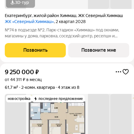
3D-тур
Екатеринбург
,
жилой район Химмаш
,
ЖК Северный Химмаш
ЖК «Северный Химмаш»
, 2 квартал 2028
№74 в подъезде №2. Парк-стадион «Химмаш» под окнами,
магазины у дома, парковка, соседский центр, ресепшн и
многое другое по доступной цене. Новый микрорайон на
Северном Химмаше это комфортные дома со всей
Позвонить
Позвоните мне
необходимой для жизни инфраструктурой,
9 250 000
₽
от 44 311 ₽ в месяц
61,7 м²
2-комн. квартира
4 этаж из 8
новостройка
последнее предложение