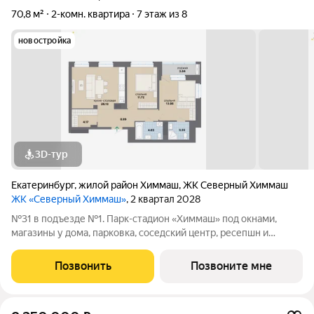
70,8 м²
2-комн. квартира
7 этаж из 8
новостройка
3D-тур
Екатеринбург
,
жилой район Химмаш
,
ЖК Северный Химмаш
ЖК «Северный Химмаш»
, 2 квартал 2028
№31 в подъезде №1. Парк-стадион «Химмаш» под окнами,
магазины у дома, парковка, соседский центр, ресепшн и
многое другое по доступной цене. Новый микрорайон на
Северном Химмаше это комфортные дома со всей
Позвонить
Позвоните мне
необходимой для жизни инфраструктурой,