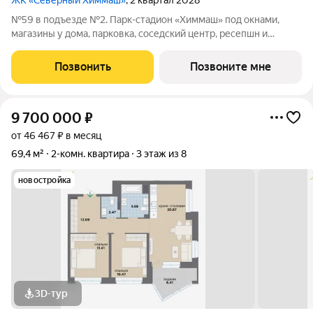
ЖК «Северный Химмаш»
, 2 квартал 2028
№59 в подъезде №2. Парк-стадион «Химмаш» под окнами,
магазины у дома, парковка, соседский центр, ресепшн и
многое другое по доступной цене. Новый микрорайон на
Северном Химмаше это комфортные дома со всей
Позвонить
Позвоните мне
необходимой для жизни инфраструктурой,
9 700 000
₽
от 46 467 ₽ в месяц
69,4 м²
2-комн. квартира
3 этаж из 8
новостройка
3D-тур