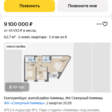
Северном Химмаше это комфортные дома со всей
Позвонить
Позвоните мне
необходимой для жизни инфраструктурой,
9 100 000
₽
от 43 593 ₽ в месяц
62,7 м²
2-комн. квартира
3 этаж из 8
новостройка
3D-тур
Екатеринбург
,
жилой район Химмаш
,
ЖК Северный Химмаш
ЖК «Северный Химмаш»
, 2 квартал 2028
№52 в подъезде №2. Парк-стадион «Химмаш» под окнами,