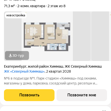
71,3 м²
2-комн. квартира
2 этаж из 8
новостройка
3D-тур
Екатеринбург
,
жилой район Химмаш
,
ЖК Северный Химмаш
ЖК «Северный Химмаш»
, 2 квартал 2028
№6 в подъезде №1. Парк-стадион «Химмаш» под окнами,
магазины у дома, парковка, соседский центр, ресепшн и
многое другое по доступной цене. Новый микрорайон на
Северном Химмаше это комфортные дома со всей
Позвонить
Позвоните мне
необходимой для жизни инфраструктурой,