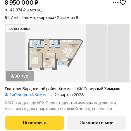
8 950 000
₽
от 42 874 ₽ в месяц
62,7 м²
2-комн. квартира
2 этаж из 8
новостройка
3D-тур
Екатеринбург
,
жилой район Химмаш
,
ЖК Северный Химмаш
ЖК «Северный Химмаш»
, 2 квартал 2028
№47 в подъезде №2. Парк-стадион «Химмаш» под окнами,
магазины у дома, парковка, соседский центр, ресепшн и
многое другое по доступной цене. Новый микрорайон на
Северном Химмаше это комфортные дома со всей
Позвонить
Позвоните мне
необходимой для жизни инфраструктурой,