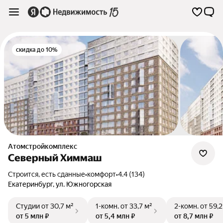
скидка до 10%
Атомстройкомплекс
Северный Химмаш
Строится, есть сданные
•
комфорт
•
4.4 (134)
Екатеринбург
,
ул. Южногорская
Студии
от 30,7 м²
1-комн.
от 33,7 м²
2-комн.
от 59,2
от 5 млн ₽
от 5,4 млн ₽
от 8,7 млн ₽