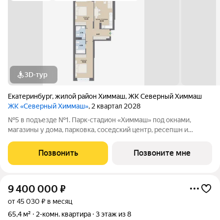
3D-тур
Екатеринбург
,
жилой район Химмаш
,
ЖК Северный Химмаш
ЖК «Северный Химмаш»
, 2 квартал 2028
№5 в подъезде №1. Парк-стадион «Химмаш» под окнами,
магазины у дома, парковка, соседский центр, ресепшн и
многое другое по доступной цене. Новый микрорайон на
Северном Химмаше это комфортные дома со всей
Позвонить
Позвоните мне
необходимой для жизни инфраструктурой,
9 400 000
₽
от 45 030 ₽ в месяц
65,4 м²
2-комн. квартира
3 этаж из 8