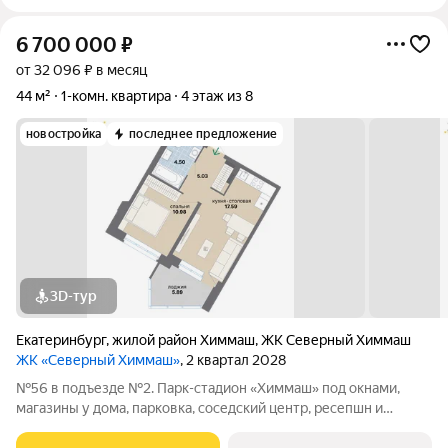
6 700 000
₽
от 32 096 ₽ в месяц
44 м²
1-комн. квартира
4 этаж из 8
новостройка
последнее предложение
3D-тур
Екатеринбург
,
жилой район Химмаш
,
ЖК Северный Химмаш
ЖК «Северный Химмаш»
, 2 квартал 2028
№56 в подъезде №2. Парк-стадион «Химмаш» под окнами,
магазины у дома, парковка, соседский центр, ресепшн и
многое другое по доступной цене. Новый микрорайон на