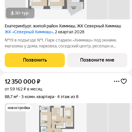
3D-тур
Екатеринбург
,
жилой район Химмаш
,
ЖК Северный Химмаш
ЖК «Северный Химмаш»
, 2 квартал 2028
№19 в подъезде №1. Парк-стадион «Химмаш» под окнами,
магазины у дома, парковка, соседский центр, ресепшн и
многое другое по доступной цене. Новый микрорайон на
Северном Химмаше это комфортные дома со всей
Позвонить
Позвоните мне
необходимой для жизни инфраструктурой,
12 350 000
₽
от 59 162 ₽ в месяц
88,7 м²
3-комн. квартира
4 этаж из 8
новостройка