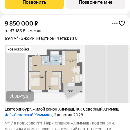
Северном Химмаше это комфортные дома со всей
Позвонить
Позвоните мне
необходимой для жизни инфраструктурой,
9 850 000
₽
от 47 186 ₽ в месяц
69,4 м²
2-комн. квартира
4 этаж из 8
новостройка
3D-тур
Екатеринбург
,
жилой район Химмаш
,
ЖК Северный Химмаш
ЖК «Северный Химмаш»
, 2 квартал 2028
№17 в подъезде №1. Парк-стадион «Химмаш» под окнами,
магазины у дома, парковка, соседский центр, ресепшн и