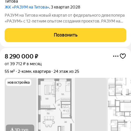
Титова
ЖК «РАЗУМ на Титова»
, 3 квартал 2028
РАЗУМ на Титова новый квартал от федерального девелопера
«РАЗУМ» с 12-летним опытом создания проектов. РАЗУМ на
Титова это 4 дома от 13 до 29 этажей на границах улиц
Монтёрская, Титова и Смоленская. Квартал в Чкаловском
Позвонить
районе создан по концепции
8 290 000
₽
от 39 712 ₽ в месяц
55 м²
2-комн. квартира
24 этаж из 25
новостройка
3D-тур