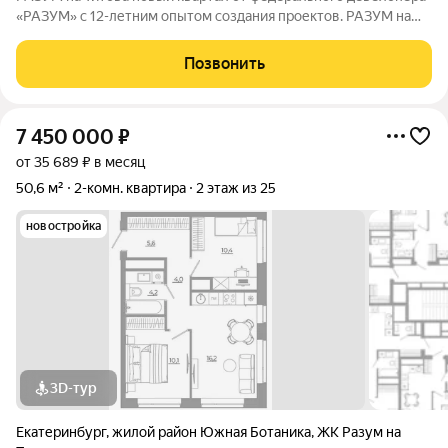
«РАЗУМ» с 12-летним опытом создания проектов. РАЗУМ на
Титова это 4 дома от 13 до 29 этажей на границах улиц
Монтёрская, Титова и Смоленская. Квартал в Чкаловском
Позвонить
районе создан по концепции
7 450 000
₽
от 35 689 ₽ в месяц
50,6 м²
2-комн. квартира
2 этаж из 25
новостройка
3D-тур
Екатеринбург
,
жилой район Южная Ботаника
,
ЖК Разум на