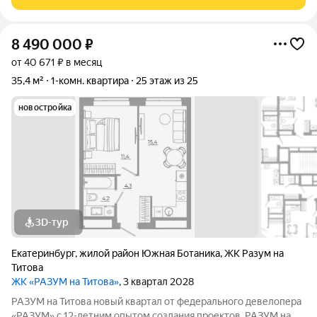
районе создан по концепции
8 490 000
₽
от 40 671 ₽ в месяц
35,4 м²
1-комн. квартира
25 этаж из 25
новостройка
3D-тур
Екатеринбург
,
жилой район Южная Ботаника
,
ЖК Разум на
Титова
ЖК «РАЗУМ на Титова»
, 3 квартал 2028
РАЗУМ на Титова новый квартал от федерального девелопера
«РАЗУМ» с 12-летним опытом создания проектов. РАЗУМ на