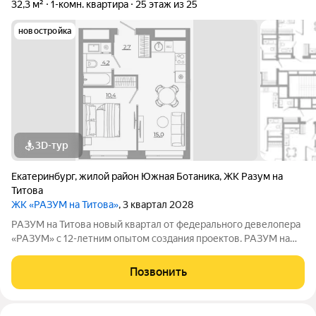
32,3 м²
1-комн. квартира
25 этаж из 25
новостройка
3D-тур
Екатеринбург
,
жилой район Южная Ботаника
,
ЖК Разум на
Титова
ЖК «РАЗУМ на Титова»
, 3 квартал 2028
РАЗУМ на Титова новый квартал от федерального девелопера
«РАЗУМ» с 12-летним опытом создания проектов. РАЗУМ на
Титова это 4 дома от 13 до 29 этажей на границах улиц
Монтёрская, Титова и Смоленская. Квартал в Чкаловском
Позвонить
районе создан по концепции