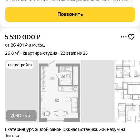
Титова это 4 дома от 13 до 29 этажей на границах улиц
Монтёрская, Титова и Смоленская. Квартал в Чкаловском
Позвонить
районе создан по концепции
5 530 000
₽
от 26 491 ₽ в месяц
26,8 м²
квартира-студия
23 этаж из 25
новостройка
3D-тур
Екатеринбург
,
жилой район Южная Ботаника
,
ЖК Разум на
Титова