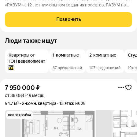
«РАЗУМ» с 12-летним опытом создания проектов. РАЗУМ на
Титова это 4 дома от 13 до 29 этажей на границах улиц
Монтёрская, Титова и Смоленская. Квартал в Чкаловском
Позвонить
районе создан по концепции
Люди также ищут
Квартиры от
1-комнатные
2-комнатные
Сту
ТЭН девелопмент
87 предложений
107 предложений
19 п
7 950 000
₽
от 38 084 ₽ в месяц
54,7 м²
2-комн. квартира
13 этаж из 25
новостройка