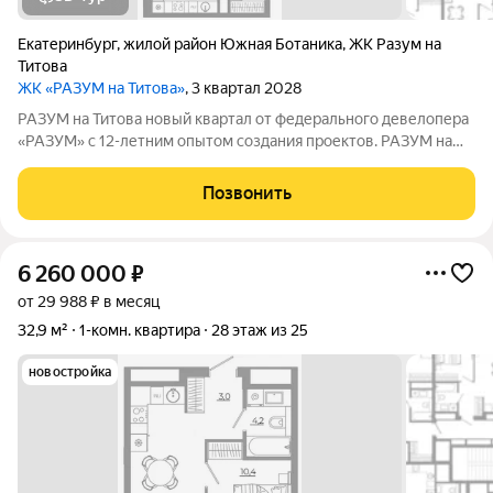
Екатеринбург
,
жилой район Южная Ботаника
,
ЖК Разум на
Титова
ЖК «РАЗУМ на Титова»
, 3 квартал 2028
РАЗУМ на Титова новый квартал от федерального девелопера
«РАЗУМ» с 12-летним опытом создания проектов. РАЗУМ на
Титова это 4 дома от 13 до 29 этажей на границах улиц
Монтёрская, Титова и Смоленская. Квартал в Чкаловском
Позвонить
районе создан по концепции
6 260 000
₽
от 29 988 ₽ в месяц
32,9 м²
1-комн. квартира
28 этаж из 25
новостройка