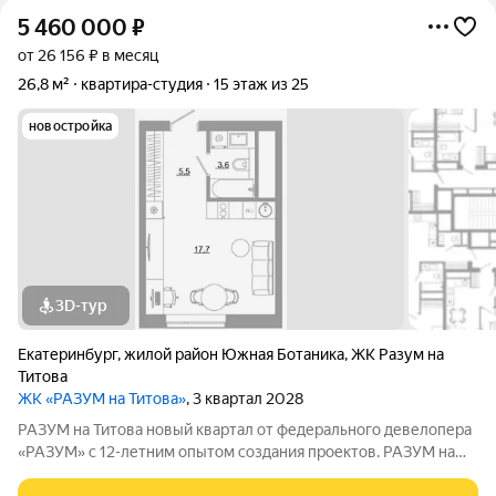
5 460 000
₽
от 26 156 ₽ в месяц
26,8 м²
квартира-студия
15 этаж из 25
новостройка
3D-тур
Екатеринбург
,
жилой район Южная Ботаника
,
ЖК Разум на
Титова
ЖК «РАЗУМ на Титова»
, 3 квартал 2028
РАЗУМ на Титова новый квартал от федерального девелопера
«РАЗУМ» с 12-летним опытом создания проектов. РАЗУМ на
Титова это 4 дома от 13 до 29 этажей на границах улиц