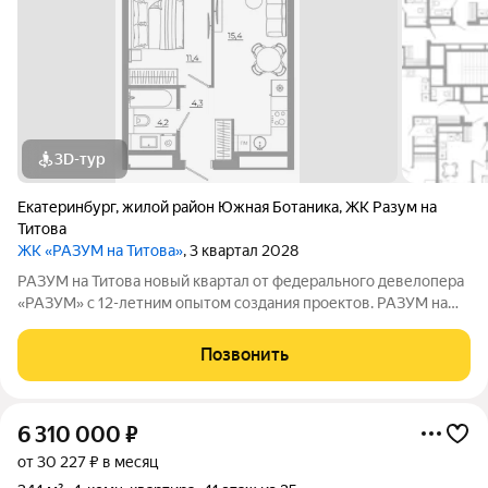
3D-тур
Екатеринбург
,
жилой район Южная Ботаника
,
ЖК Разум на
Титова
ЖК «РАЗУМ на Титова»
, 3 квартал 2028
РАЗУМ на Титова новый квартал от федерального девелопера
«РАЗУМ» с 12-летним опытом создания проектов. РАЗУМ на
Титова это 4 дома от 13 до 29 этажей на границах улиц
Монтёрская, Титова и Смоленская. Квартал в Чкаловском
Позвонить
районе создан по концепции
6 310 000
₽
от 30 227 ₽ в месяц