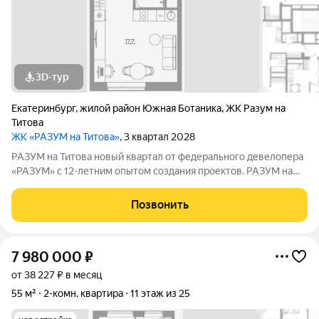
3D-тур
Екатеринбург
,
жилой район Южная Ботаника
,
ЖК Разум на
Титова
ЖК «РАЗУМ на Титова»
, 3 квартал 2028
РАЗУМ на Титова новый квартал от федерального девелопера
«РАЗУМ» с 12-летним опытом создания проектов. РАЗУМ на
Титова это 4 дома от 13 до 29 этажей на границах улиц
Монтёрская, Титова и Смоленская. Квартал в Чкаловском
Позвонить
районе создан по концепции
7 980 000
₽
от 38 227 ₽ в месяц
55 м²
2-комн. квартира
11 этаж из 25