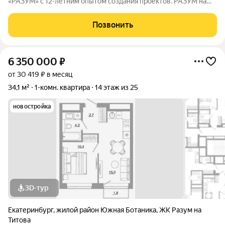
«РАЗУМ» с 12-летним опытом создания проектов. РАЗУМ на
Титова это 4 дома от 13 до 29 этажей на границах улиц
Монтёрская, Титова и Смоленская. Квартал в Чкаловском
Позвонить
районе создан по концепции
6 350 000
₽
от 30 419 ₽ в месяц
34,1 м²
1-комн. квартира
14 этаж из 25
новостройка
3D-тур
Екатеринбург
,
жилой район Южная Ботаника
,
ЖК Разум на
Титова