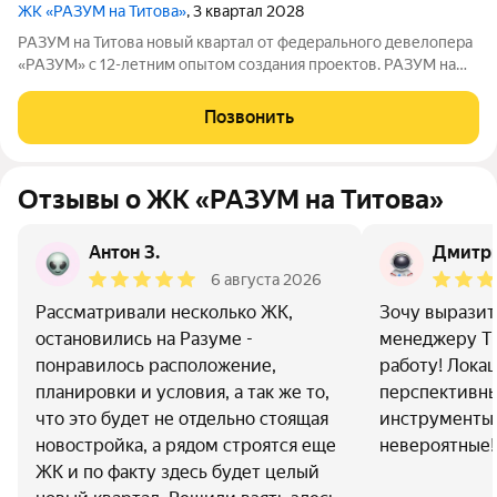
ЖК «РАЗУМ на Титова»
, 3 квартал 2028
РАЗУМ на Титова новый квартал от федерального девелопера
«РАЗУМ» с 12-летним опытом создания проектов. РАЗУМ на
Титова это 4 дома от 13 до 29 этажей на границах улиц
Монтёрская, Титова и Смоленская. Квартал в Чкаловском
Позвонить
районе создан по концепции
Отзывы о ЖК «РАЗУМ на Титова»
Антон З.
Дмитри
6 августа 2026
Рассматривали несколько ЖК,
Зочу выразит
остановились на Разуме -
менеджеру Т
понравилось расположение,
работу! Лока
планировки и условия, а так же то,
перспективных
что это будет не отдельно стоящая
инструменты 
новостройка, а рядом строятся еще
невероятные!
ЖК и по факту здесь будет целый