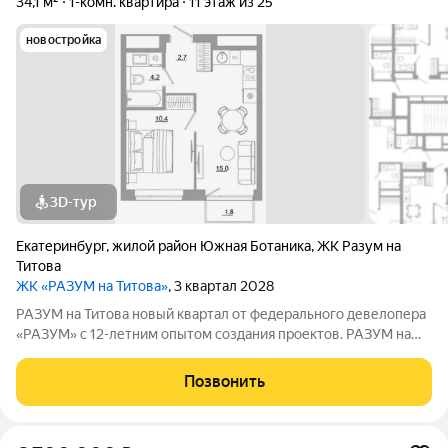
34,1 м²
1-комн. квартира
11 этаж из 25
новостройка
3D-тур
Екатеринбург
,
жилой район Южная Ботаника
,
ЖК Разум на
Титова
ЖК «РАЗУМ на Титова»
, 3 квартал 2028
РАЗУМ на Титова новый квартал от федерального девелопера
«РАЗУМ» с 12-летним опытом создания проектов. РАЗУМ на
Титова это 4 дома от 13 до 29 этажей на границах улиц
Монтёрская, Титова и Смоленская. Квартал в Чкаловском
Позвонить
районе создан по концепции