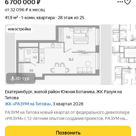
6 700 000
₽
от 32 096 ₽ в месяц
41,9 м²
1-комн. квартира
28 этаж из 25
новостройка
3D-тур
Екатеринбург
,
жилой район Южная Ботаника
,
ЖК Разум на
Титова
ЖК «РАЗУМ на Титова»
, 3 квартал 2028
РАЗУМ на Титова новый квартал от федерального девелопера
«РАЗУМ» с 12-летним опытом создания проектов. РАЗУМ на
Титова это 4 дома от 13 до 29 этажей на границах улиц
Монтёрская, Титова и Смоленская. Квартал в Чкаловском
Позвонить