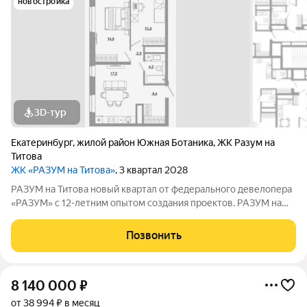
новостройка
3D-тур
Екатеринбург
,
жилой район Южная Ботаника
,
ЖК Разум на
Титова
ЖК «РАЗУМ на Титова»
, 3 квартал 2028
РАЗУМ на Титова новый квартал от федерального девелопера
«РАЗУМ» с 12-летним опытом создания проектов. РАЗУМ на
Титова это 4 дома от 13 до 29 этажей на границах улиц
Монтёрская, Титова и Смоленская. Квартал в Чкаловском
Позвонить
районе создан по концепции
8 140 000
₽
от 38 994 ₽ в месяц