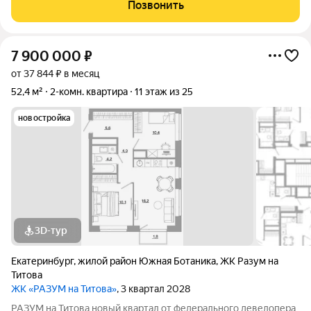
Монтёрская, Титова и Смоленская. Квартал в Чкаловском
Позвонить
районе создан по концепции
7 900 000
₽
от 37 844 ₽ в месяц
52,4 м²
2-комн. квартира
11 этаж из 25
новостройка
3D-тур
Екатеринбург
,
жилой район Южная Ботаника
,
ЖК Разум на
Титова
ЖК «РАЗУМ на Титова»
, 3 квартал 2028
РАЗУМ на Титова новый квартал от федерального девелопера