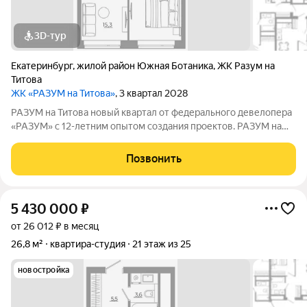
3D-тур
Екатеринбург
,
жилой район Южная Ботаника
,
ЖК Разум на
Титова
ЖК «РАЗУМ на Титова»
, 3 квартал 2028
РАЗУМ на Титова новый квартал от федерального девелопера
«РАЗУМ» с 12-летним опытом создания проектов. РАЗУМ на
Титова это 4 дома от 13 до 29 этажей на границах улиц
Монтёрская, Титова и Смоленская. Квартал в Чкаловском
Позвонить
районе создан по концепции
5 430 000
₽
от 26 012 ₽ в месяц
26,8 м²
квартира-студия
21 этаж из 25
новостройка