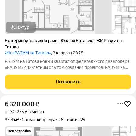
3D-тур
Екатеринбург
,
жилой район Южная Ботаника
,
ЖК Разум на
Титова
ЖК «РАЗУМ на Титова»
, 3 квартал 2028
РАЗУМ на Титова новый квартал от федерального девелопера
«РАЗУМ» с 12-летним опытом создания проектов. РАЗУМ на
Титова это 4 дома от 13 до 29 этажей на границах улиц
Монтёрская, Титова и Смоленская. Квартал в Чкаловском
Позвонить
районе создан по концепции
6 320 000
₽
от 30 275 ₽ в месяц
35,4 м²
1-комн. квартира
26 этаж из 25
новостройка