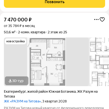
Монтёрская, Титова и Смоленская. Квартал в Чкаловском
Позвонить
районе создан по концепции
7 470 000
₽
от 35 784 ₽ в месяц
50,6 м²
2-комн. квартира
2 этаж из 25
новостройка
3D-тур
Екатеринбург
,
жилой район Южная Ботаника
,
ЖК Разум на
Титова
ЖК «РАЗУМ на Титова»
, 3 квартал 2028
РАЗУМ на Титова новый квартал от федерального девелопера