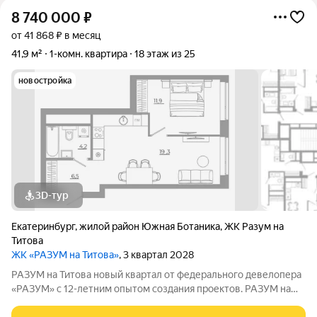
8 740 000
₽
от 41 868 ₽ в месяц
41,9 м²
1-комн. квартира
18 этаж из 25
новостройка
3D-тур
Екатеринбург
,
жилой район Южная Ботаника
,
ЖК Разум на
Титова
ЖК «РАЗУМ на Титова»
, 3 квартал 2028
РАЗУМ на Титова новый квартал от федерального девелопера
«РАЗУМ» с 12-летним опытом создания проектов. РАЗУМ на
Титова это 4 дома от 13 до 29 этажей на границах улиц