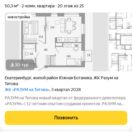
50,3 м²
2-комн. квартира
20 этаж из 25
новостройка
3D-тур
Екатеринбург
,
жилой район Южная Ботаника
,
ЖК Разум на
Титова
ЖК «РАЗУМ на Титова»
, 3 квартал 2028
РАЗУМ на Титова новый квартал от федерального девелопера
«РАЗУМ» с 12-летним опытом создания проектов. РАЗУМ на
Титова это 4 дома от 13 до 29 этажей на границах улиц
Монтёрская, Титова и Смоленская. Квартал в Чкаловском
Позвонить
районе создан по концепции