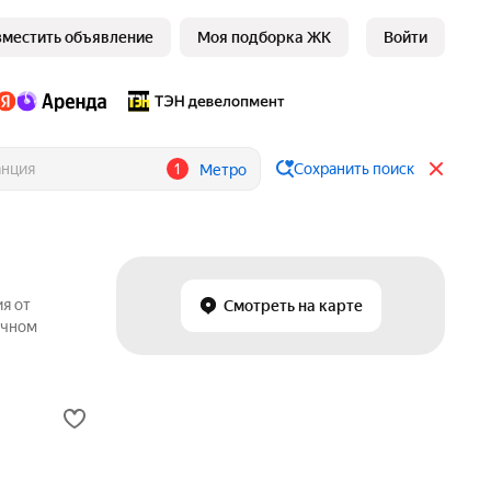
зместить объявление
Моя подборка ЖК
Войти
1
Сохранить поиск
Метро
я от
Смотреть на карте
ичном