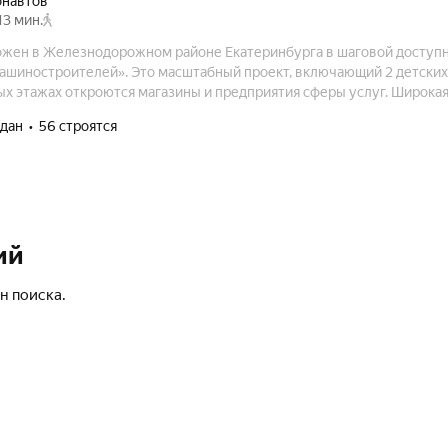
онавтов
13 мин.
ожен в Железнодорожном районе Екатеринбурга в шаговой доступн
Машиностроителей». Это масштабный проект, включающий 2 детских
ых этажах откроются магазины и предприятия сферы услуг. Широка
красно подойдёт для прогулок и отдыха. Окружающий район облада
сдан
56 строятся
ортной жизни.
ий
н поиска.