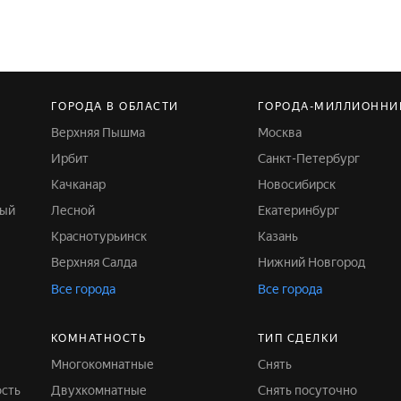
ГОРОДА В ОБЛАСТИ
ГОРОДА-МИЛЛИОННИ
Верхняя Пышма
Москва
Ирбит
Санкт-Петербург
Качканар
Новосибирск
ный
Лесной
Екатеринбург
Краснотурьинск
Казань
Верхняя Салда
Нижний Новгород
Все города
Все города
КОМНАТНОСТЬ
ТИП СДЕЛКИ
Многокомнатные
Снять
ость
Двухкомнатные
Снять посуточно