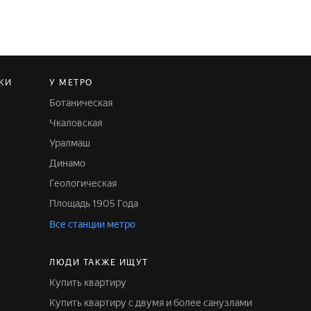
КИ
У МЕТРО
Ботаническая
Чкаловская
Уралмаш
Динамо
Геологическая
Площадь 1905 Года
Все станции метро
ЛЮДИ ТАКЖЕ ИЩУТ
Купить квартиру
Купить квартиру с двумя и более санузлами