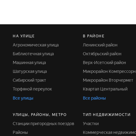
НА УЛИЦЕ
В РАЙОНЕ
Агрономическая улица
Ленинский район
Библиотечная улица
Октябрьский район
Машинная улица
Верх-Исетский район
Шатурская улица
Микрорайон Компрессор
Сибирский тракт
Микрорайон Вторчермет
Торфяной переулок
Квартал Центральный
Все улицы
Все районы
УЛИЦЫ, РАЙОНЫ, МЕТРО
ТИП НЕДВИЖИМОСТИ
Станции пригородных поездов
Участки
Районы
Коммерческая недвижим