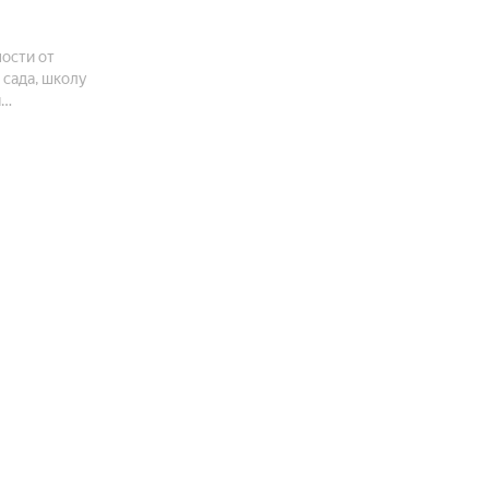
ости от
 сада, школу
я
ет всем