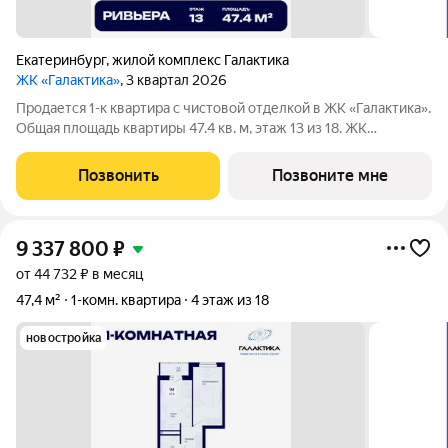
Екатеринбург
,
жилой комплекс Галактика
ЖК «Галактика»
, 3 квартал 2026
Продается 1-к квартира с чистовой отделкой в ЖК «Галактика».
Общая площадь квартиры 47.4 кв. м, этаж 13 из 18. ЖК
«Галактика» дом повышенного комфорта в составе квартала
«Космос» на проспекте Космонавтов. Это формат для тех, кто
Позвонить
Позвоните мне
любит городскую
9 337 800
₽
от 44 732 ₽ в месяц
47,4 м²
1-комн. квартира
4 этаж из 18
новостройка