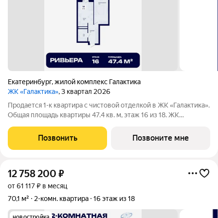
Екатеринбург
,
жилой комплекс Галактика
ЖК «Галактика»
, 3 квартал 2026
Продается 1-к квартира с чистовой отделкой в ЖК «Галактика».
Общая площадь квартиры 47.4 кв. м, этаж 16 из 18. ЖК
«Галактика» дом повышенного комфорта в составе квартала
«Космос» на проспекте Космонавтов. Это формат для тех, кто
Позвонить
Позвоните мне
любит городскую
12 758 200
₽
от 61 117 ₽ в месяц
70,1 м²
2-комн. квартира
16 этаж из 18
новостройка