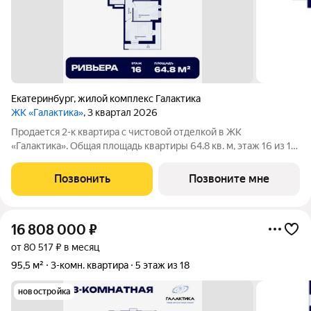
Екатеринбург
,
жилой комплекс Галактика
ЖК «Галактика»
, 3 квартал 2026
Продается 2-к квартира с чистовой отделкой в ЖК
«Галактика». Общая площадь квартиры 64.8 кв. м, этаж 16 из 18.
ЖК «Галактика» дом повышенного комфорта в составе
квартала «Космос» на проспекте Космонавтов. Это формат для
Позвонить
Позвоните мне
тех, кто любит городскую
16 808 000
₽
от 80 517 ₽ в месяц
95,5 м²
3-комн. квартира
5 этаж из 18
новостройка