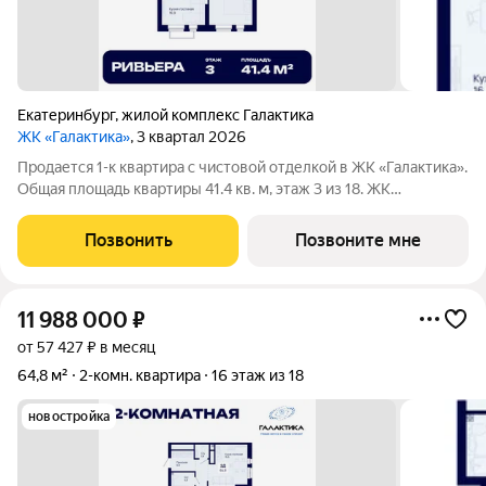
Екатеринбург
,
жилой комплекс Галактика
ЖК «Галактика»
, 3 квартал 2026
Продается 1-к квартира с чистовой отделкой в ЖК «Галактика».
Общая площадь квартиры 41.4 кв. м, этаж 3 из 18. ЖК
«Галактика» дом повышенного комфорта в составе квартала
«Космос» на проспекте Космонавтов. Это формат для тех, кто
Позвонить
Позвоните мне
любит городскую
11 988 000
₽
от 57 427 ₽ в месяц
64,8 м²
2-комн. квартира
16 этаж из 18
новостройка