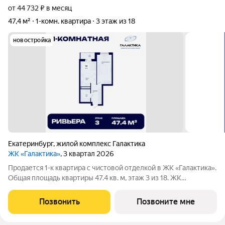
от 44 732 ₽ в месяц
47,4 м²
1-комн. квартира
3 этаж из 18
новостройка
Екатеринбург
,
жилой комплекс Галактика
ЖК «Галактика»
, 3 квартал 2026
Продается 1-к квартира с чистовой отделкой в ЖК «Галактика».
Общая площадь квартиры 47.4 кв. м, этаж 3 из 18. ЖК
«Галактика» дом повышенного комфорта в составе квартала
«Космос» на проспекте Космонавтов. Это формат для тех, кто
Позвонить
Позвоните мне
любит городскую