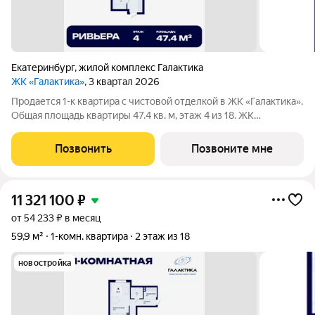
Екатеринбург
,
жилой комплекс Галактика
ЖК «Галактика»
, 3 квартал 2026
Продается 1-к квартира с чистовой отделкой в ЖК «Галактика».
Общая площадь квартиры 47.4 кв. м, этаж 4 из 18. ЖК
«Галактика» дом повышенного комфорта в составе квартала
«Космос» на проспекте Космонавтов. Это формат для тех, кто
Позвонить
Позвоните мне
любит городскую
11 321 100
₽
от 54 233 ₽ в месяц
59,9 м²
1-комн. квартира
2 этаж из 18
новостройка