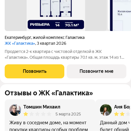
Екатеринбург
,
жилой комплекс Галактика
ЖК «Галактика»
, 3 квартал 2026
Продается 2-к квартира с чистовой отделкой в ЖК
«Галактика». Общая площадь квартиры 70.1 кв. м, этаж 14 из 18.
ЖК «Галактика» дом повышенного комфорта в составе
квартала «Космос» на проспекте Космонавтов. Это формат для
Позвонить
Позвоните мне
тех, кто любит городскую
Отзывы о ЖК «Галактика»
Томшин Михаил
Аня Бо
5 марта 2025
Живу в соседнем доме, на момент
Данный дом ч
покупки квартиры особых проблем
будет общий 