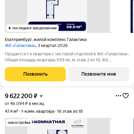
последнее предложение
Екатеринбург
,
жилой комплекс Галактика
ЖК «Галактика»
, 3 квартал 2026
Продается 1-к квартира с чистовой отделкой в ЖК «Галактика».
Общая площадь квартиры 59.9 кв. м, этаж 2 из 18. ЖК
«Галактика» дом повышенного комфорта в составе квартала
«Космос» на проспекте Космонавтов. Это формат для тех, кто
Позвонить
Позвоните мне
любит городскую
9 622 200
₽
от 46 094 ₽ в месяц
47,4 м²
1-комн. квартира
16 этаж из 18
новостройка