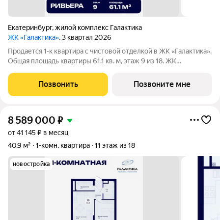
Екатеринбург
,
жилой комплекс Галактика
ЖК «Галактика»
, 3 квартал 2026
Продается 1-к квартира с чистовой отделкой в ЖК «Галактика».
Общая площадь квартиры 61.1 кв. м, этаж 9 из 18. ЖК
«Галактика» дом повышенного комфорта в составе квартала
«Космос» на проспекте Космонавтов. Это формат для тех, кто
Позвонить
Позвоните мне
любит городскую
8 589 000
₽
от 41 145 ₽ в месяц
40,9 м²
1-комн. квартира
11 этаж из 18
новостройка