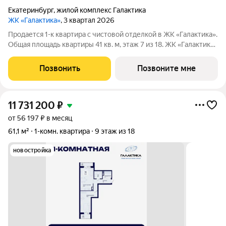
Екатеринбург
,
жилой комплекс Галактика
ЖК «Галактика»
, 3 квартал 2026
Продается 1-к квартира с чистовой отделкой в ЖК «Галактика».
Общая площадь квартиры 41 кв. м, этаж 7 из 18. ЖК «Галактика»
дом повышенного комфорта в составе квартала «Космос» на
проспекте Космонавтов. Это формат для тех, кто любит
Позвонить
Позвоните мне
городскую
11 731 200
₽
от 56 197 ₽ в месяц
61,1 м²
1-комн. квартира
9 этаж из 18
новостройка