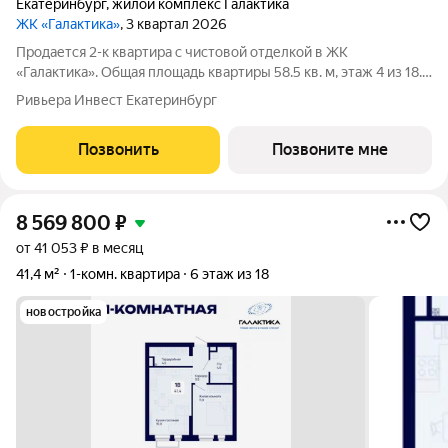
Екатеринбург
,
жилой комплекс Галактика
ЖК «Галактика»
, 3 квартал 2026
Продается 2-к квартира с чистовой отделкой в ЖК
«Галактика». Общая площадь квартиры 58.5 кв. м, этаж 4 из 18.
ЖК «Галактика» дом повышенного комфорта в составе
Ривьера Инвест Екатеринбург
квартала «Космос» на проспекте Космонавтов. Это формат для
тех, кто любит городскую
Позвонить
Позвоните мне
8 569 800
₽
от 41 053 ₽ в месяц
41,4 м²
1-комн. квартира
6 этаж из 18
новостройка