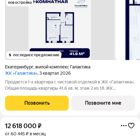
новостройка
последнее предложение
Екатеринбург
,
жилой комплекс Галактика
ЖК «Галактика»
, 3 квартал 2026
Продается 1-к квартира с чистовой отделкой в ЖК «Галактика».
Общая площадь квартиры 41.6 кв. м, этаж 2 из 18. ЖК
«Галактика» дом повышенного комфорта в составе квартала
«Космос» на проспекте Космонавтов. Это формат для тех, кто
Позвонить
Позвоните мне
любит городскую
12 618 000
₽
от 60 445 ₽ в месяц