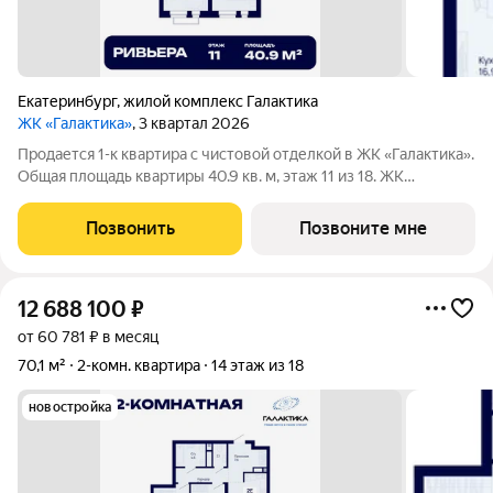
Екатеринбург
,
жилой комплекс Галактика
ЖК «Галактика»
, 3 квартал 2026
Продается 1-к квартира с чистовой отделкой в ЖК «Галактика».
Общая площадь квартиры 40.9 кв. м, этаж 11 из 18. ЖК
«Галактика» дом повышенного комфорта в составе квартала
«Космос» на проспекте Космонавтов. Это формат для тех, кто
Позвонить
Позвоните мне
любит городскую
12 688 100
₽
от 60 781 ₽ в месяц
70,1 м²
2-комн. квартира
14 этаж из 18
новостройка