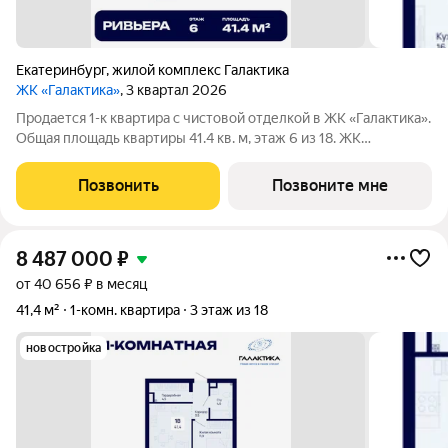
Екатеринбург
,
жилой комплекс Галактика
ЖК «Галактика»
, 3 квартал 2026
Продается 1-к квартира с чистовой отделкой в ЖК «Галактика».
Общая площадь квартиры 41.4 кв. м, этаж 6 из 18. ЖК
«Галактика» дом повышенного комфорта в составе квартала
«Космос» на проспекте Космонавтов. Это формат для тех, кто
Позвонить
Позвоните мне
любит городскую
8 487 000
₽
от 40 656 ₽ в месяц
41,4 м²
1-комн. квартира
3 этаж из 18
новостройка