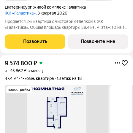
Екатеринбург
,
жилой комплекс Галактика
ЖК «Галактика»
, 3 квартал 2026
Продается 2-к квартира с чистовой отделкой в ЖК
«Галактика». Общая площадь квартиры 58.4 кв. м, этаж 10 из 18.
ЖК «Галактика» дом повышенного комфорта в составе
квартала «Космос» на проспекте Космонавтов. Это формат для
Позвонить
Позвоните мне
тех, кто любит городскую
9 574 800
₽
от 45 867 ₽ в месяц
47,4 м²
1-комн. квартира
13 этаж из 18
новостройка