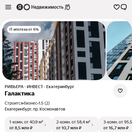
IT-ипотека от 6%
РИВЬЕРА - ИНВЕСТ - Екатеринбург
Галактика
Строится
•
бизнес
•
1.5 (2)
Екатеринбург
,
пр. Космонавтов
1-комн.
от 40,9 м²
2-комн.
от 58,4 м²
3-комн.
от 95,
от 8,5 млн ₽
от 10,7 млн ₽
от 16,7 млн ₽